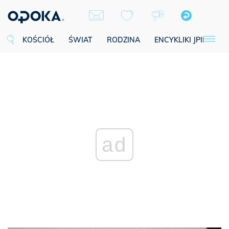
KOŚCIÓŁ
ŚWIAT
RODZINA
ENCYKLIKI JPII
SE
ad