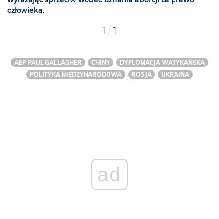
wyrażając sprzeciw wobec uznania aborcji za prawo
człowieka.
/
1
1
ABP PAUL GALLAGHER
CHINY
DYPLOMACJA WATYKAŃSKA
POLITYKA MIĘDZYNARODOWA
ROSJA
UKRAINA
ad