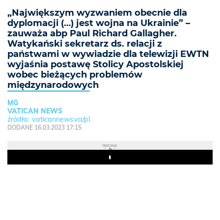
„Największym wyzwaniem obecnie dla
dyplomacji (…) jest wojna na Ukrainie” –
zauważa abp Paul Richard Gallagher.
Watykański sekretarz ds. relacji z
państwami w wywiadzie dla telewizji EWTN
wyjaśnia postawę Stolicy Apostolskiej
wobec bieżących problemów
międzynarodowych
MG
VATICAN NEWS
vaticannews.va/pl
DODANE 16.03.2023 17:15
REKLAMA
Play