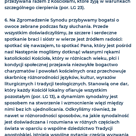
przeżywana razem z Kościołami, które żyją w warunkach
szczególnego cierpienia (por. LG 23).
6. Na Zgromadzenie Synodu przybywamy bogatsi o
owoce zebrane podczas fazy słuchania. Przede
wszystkim doświadczyliśmy, że szczere i serdeczne
spotkanie braci i sióstr w wierze jest źródłem radości:
spotkać się nawzajem, to spotkać Pana, który jest pośród
nas! Następnie mogliśmy dotknąć własnymi rękami
katolickości Kościoła, który w różnicach wieku, płci i
kondycji społecznej przejawia niezwykłe bogactwo
charyzmatów i powołań kościelnych oraz przechowuje
skarbnicę różnorodności języków, kultur, wyrazów
liturgicznych i tradycji teologicznych. Stanowią one dar,
który każdy Kościół lokalny ofiaruje wszystkim
pozostałym (por. LG 13), a dynamizm synodalny jest
sposobem na stworzenie i wzmocnienie więzi między
nimi bez ich ujednolicania. Odkryliśmy również, że
nawet w różnorodności sposobów, na jakie synodalność
jest doświadczana i rozumiana w różnych częściach
świata w oparciu o wspólne dziedzictwo Tradycji
apostolskiej, istnieją wspólne pytania: częścią wyzwania