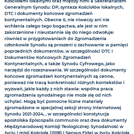
Kościołami lokalnymi oraz między nimi a Sekretariatem
Generalnym Synodu: DP, synteza Kościołów lokalnych,
DTC i dokumenty końcowe zgromadzeń
kontynentalnych. Obecne IL nie niweczy ani nie
wchłania całego tego bogactwa, ale jest w nim
zakorzenione i nieustannie się do niego odwołuje:
również w przygotowaniach do Zgromadzenia
członkowie Synodu są proszeni o zachowanie w pamięci
poprzednich dokumentów, w szczególności DTC i
Dokumentów Końcowych Zgromadzeń
Kontynentalnych, a także Synodu Cyfrowego, jako
narzędzi do rozeznawania. W szczególności dokumenty
końcowe zgromadzeń kontynentalnych są cenne,
ponieważ nie tracą konkretności różnych kontekstów i
wyzwań, jakie każdy z nich stawia: wspólna praca
zgromadzenia synodalnego nie może się od nich
uchylać. Mogą być pomocne liczne materiały
zgromadzone w specjalnej sekcji strony internetowej
Synodu 2021-2024,
, w szczególności konstytucja
apostolska Episcopalis communio oraz dwa dokumenty
Międzynarodowej Komisji Teologicznej: Synodalność w
życiu i misji Kościoła (2018) i Sensus Fidei w życiu Kościoła