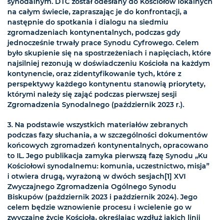
synodalnym. DTC został odesłany do Kościołów lokalnych
na całym świecie, zapraszając je do konfrontacji, a
następnie do spotkania i dialogu na siedmiu
zgromadzeniach kontynentalnych, podczas gdy
jednocześnie trwały prace Synodu Cyfrowego. Celem
było skupienie się na spostrzeżeniach i napięciach, które
najsilniej rezonują w doświadczeniu Kościoła na każdym
kontynencie, oraz zidentyfikowanie tych, które z
perspektywy każdego kontynentu stanowią priorytety,
którymi należy się zająć podczas pierwszej sesji
Zgromadzenia Synodalnego (październik 2023 r.).
3. Na podstawie wszystkich materiałów zebranych
podczas fazy słuchania, a w szczególności dokumentów
końcowych zgromadzeń kontynentalnych, opracowano
to IL. Jego publikacja zamyka pierwszą fazę Synodu „Ku
Kościołowi synodalnemu: komunia, uczestnictwo, misja”
i otwiera drugą, wyrażoną w dwóch sesjach[1] XVI
Zwyczajnego Zgromadzenia Ogólnego Synodu
Biskupów (październik 2023 i październik 2024). Jego
celem będzie wznowienie procesu i wcielenie go w
zwyczajne życie Kościoła, określając wzdłuż jakich linii