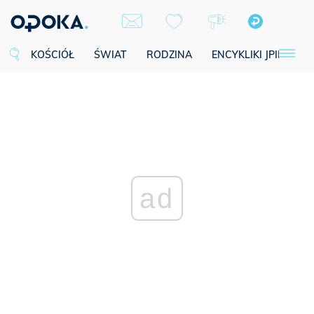
KOŚCIÓŁ
ŚWIAT
RODZINA
ENCYKLIKI JPII
SE
ad