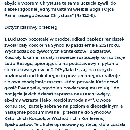
abyście wzorem Chrystusa te same uczucia żywili do
siebie i zgodnie jednymi ustami wielbili Boga i Ojca
Pana naszego Jezusa Chrystusa” (Rz 15,5-6).
Dotychczasowy przebieg
1. Lud Boży pozostaje w drodze, odkąd papież Franciszek
zwołał cały Kościół na Synod 10 października 2021 roku.
Wychodząc od żywotnych kontekstów i obszarów,
Kościoły lokalne na całym świecie rozpoczęły konsultacje
Ludu Bożego, opierając się na podstawowym pytaniu
sformułowanym w nr 2 DP: „Jak dzisiaj, na różnych
poziomach (od lokalnego do powszechnego), realizuje
się owo «podążanie razem», które pozwala Kościołowi
głosić Ewangelię, zgodnie z powierzoną mu misją, i do
podjęcia jakich działań zaprasza nas Duch Święty,
abyśmy wzrastali jako Kościół synodalny?”. Owoce
konsultacji zostały zebrane na poziomie diecezjalnym, a
następnie podsumowane i przesłane do Synodów
Katolickich Kościołów Wschodnich i Konferencji
Episkopatów. Te z kolei opracowały syntezę, która została