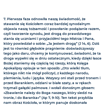
7. Pierwsza faza odnowiła naszą świadomość, że
stawanie się Kościołem coraz bardziej synodalnym
objawia naszą tożsamość i powołanie: podążanie razem,
czyli tworzenie synodu, jest drogą do prawdziwego
stania się uczniami i przyjaciółmi tego Mistrza i Pana,
który powiedział o sobie: „Ja jestem drogą” (J 14, 6). Dziś
jest to również głębokie pragnienie: doświadczywszy
tego jako daru, chcemy je kontynuować, świadomi, że ta
droga wypełni się w dniu ostatecznym, kiedy dzięki łasce
Bożej staniemy się częścią tej rzeszy, którą Księga
Apokalipsy opisuje w ten sposób: „Oto wielki tłum,
którego nikt nie mógł policzyć, z każdego narodu,
plemienia, ludu i języka. Wszyscy oni stali przed tronem i
przed Barankiem, odziani w białe szaty, a w rękach
trzymali gałązki palmowe. I wołali donośnym głosem:
«Zbawienie należy do Boga naszego, który siedzi na
tronie, i do Baranka»” (Ap 7, 9-10). Ten tekst przybliża
nam obraz Kościoła, w którym panuje doskonała