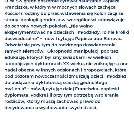
Ojca Świętego obszernie cytował nauczanie Papieża
Franciszka, w którym w mocnych słowach zachęca
Kościół i rodziny do przeciwstawienia się kolonizacji ze
strony ideologii gender, a w szczególności zobowiązuje
do ochrony nowych pokoleń. „Nie wolno
eksperymentować na dzieciach i młodzieży. To nie króliki
doświadczalne” – mówił cytując Papieża abp Eterović.
Odwołał się przy tym do rodzimego doświadczenia
samych Niemców: „Okropności manipulacji poprzez
edukację, których byliśmy świadkami w wielkich
ludobójczych dyktaturach XX wieku, nie zniknęły; są one
nadal obecne w innych odsłonach i propozycjach, które
pod pozorem nowoczesności zmuszają dzieci i młodzież
do podążania dyktatorską ścieżką „jednolitego
myślenia” – mówił, cytując dalej Franciszka, papieski
dyplomata. Podkreślił przy tym potrzebę wspierania
rodziców, którzy muszą zachować prawo do
decydowania o wychowaniu swych dzieci.