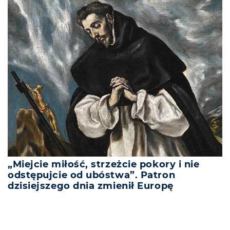
„Miejcie miłość, strzeżcie pokory i nie
odstępujcie od ubóstwa”. Patron
dzisiejszego dnia zmienił Europę