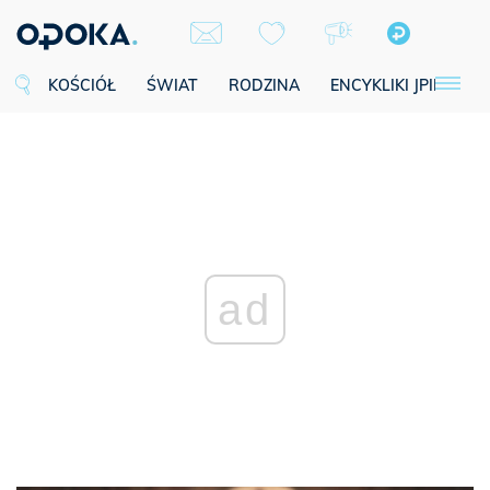
KOŚCIÓŁ
ŚWIAT
RODZINA
ENCYKLIKI JPII
SE
ad