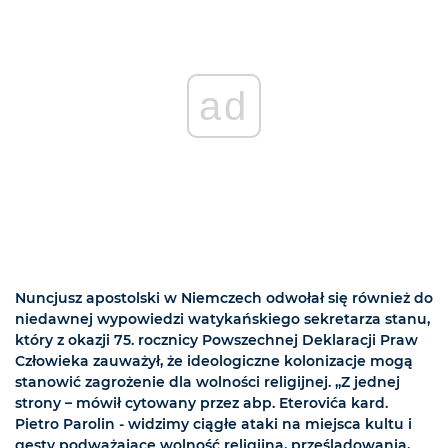
ad
Nuncjusz apostolski w Niemczech odwołał się również do
niedawnej wypowiedzi watykańskiego sekretarza stanu,
który z okazji 75. rocznicy Powszechnej Deklaracji Praw
Człowieka zauważył, że ideologiczne kolonizacje mogą
stanowić zagrożenie dla wolności religijnej. „Z jednej
strony – mówił cytowany przez abp. Eterovića kard.
Pietro Parolin - widzimy ciągłe ataki na miejsca kultu i
gesty podważające wolność religijną, prześladowania,