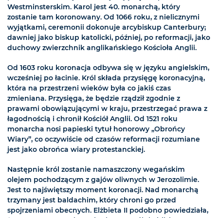
Westminsterskim. Karol jest 40. monarchą, który
zostanie tam koronowany. Od 1066 roku, z nielicznymi
wyjątkami, ceremonii dokonuje arcybiskup Canterbury;
dawniej jako biskup katolicki, później, po reformacji, jako
duchowy zwierzchnik anglikańskiego Kościoła Anglii.
Od 1603 roku koronacja odbywa się w języku angielskim,
wcześniej po łacinie. Król składa przysięgę koronacyjną,
która na przestrzeni wieków była co jakiś czas
zmieniana. Przysięga, że będzie rządził zgodnie z
prawami obowiązującymi w kraju, przestrzegać prawa z
łagodnością i chronił Kościół Anglii. Od 1521 roku
monarcha nosi papieski tytuł honorowy „Obrońcy
Wiary”, co oczywiście od czasów reformacji rozumiane
jest jako obrońca wiary protestanckiej.
Następnie król zostanie namaszczony wegańskim
olejem pochodzącym z gajów oliwnych w Jerozolimie.
Jest to najświętszy moment koronacji. Nad monarchą
trzymany jest baldachim, który chroni go przed
spojrzeniami obecnych. Elżbieta II podobno powiedziała,