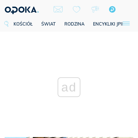
KOŚCIÓŁ
ŚWIAT
RODZINA
ENCYKLIKI JPII
SE
ad