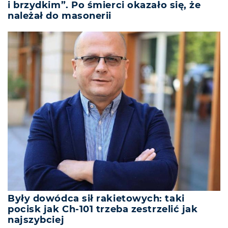
i brzydkim”. Po śmierci okazało się, że
należał do masonerii
Były dowódca sił rakietowych: taki
pocisk jak Ch-101 trzeba zestrzelić jak
najszybciej