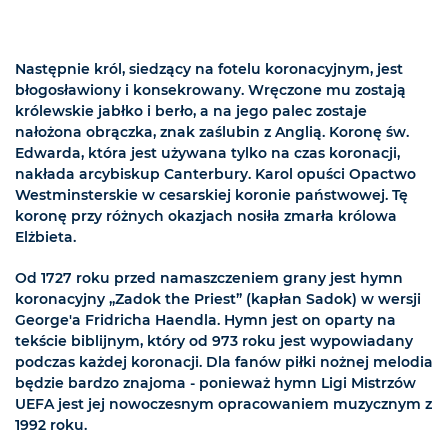
Następnie król, siedzący na fotelu koronacyjnym, jest
błogosławiony i konsekrowany. Wręczone mu zostają
królewskie jabłko i berło, a na jego palec zostaje
nałożona obrączka, znak zaślubin z Anglią. Koronę św.
Edwarda, która jest używana tylko na czas koronacji,
nakłada arcybiskup Canterbury. Karol opuści Opactwo
Westminsterskie w cesarskiej koronie państwowej. Tę
koronę przy różnych okazjach nosiła zmarła królowa
Elżbieta.
Od 1727 roku przed namaszczeniem grany jest hymn
koronacyjny „Zadok the Priest” (kapłan Sadok) w wersji
George'a Fridricha Haendla. Hymn jest on oparty na
tekście biblijnym, który od 973 roku jest wypowiadany
podczas każdej koronacji. Dla fanów piłki nożnej melodia
będzie bardzo znajoma - ponieważ hymn Ligi Mistrzów
UEFA jest jej nowoczesnym opracowaniem muzycznym z
1992 roku.