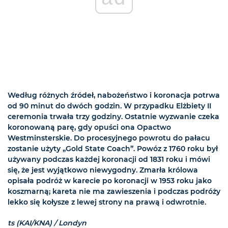
Według różnych źródeł, nabożeństwo i koronacja potrwa
od 90 minut do dwóch godzin. W przypadku Elżbiety II
ceremonia trwała trzy godziny. Ostatnie wyzwanie czeka
koronowaną parę, gdy opuści ona Opactwo
Westminsterskie. Do procesyjnego powrotu do pałacu
zostanie użyty „Gold State Coach”. Powóz z 1760 roku był
używany podczas każdej koronacji od 1831 roku i mówi
się, że jest wyjątkowo niewygodny. Zmarła królowa
opisała podróż w karecie po koronacji w 1953 roku jako
koszmarną; kareta nie ma zawieszenia i podczas podróży
lekko się kołysze z lewej strony na prawą i odwrotnie.
ts (KAI/KNA) / Londyn