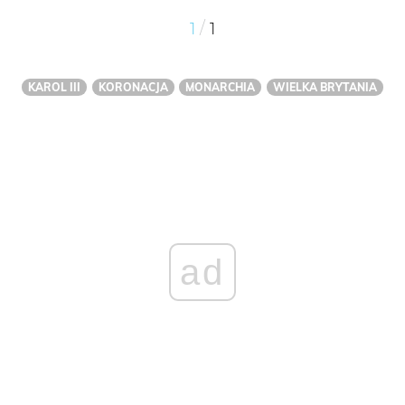
/
1
1
KAROL III
KORONACJA
MONARCHIA
WIELKA BRYTANIA
ad