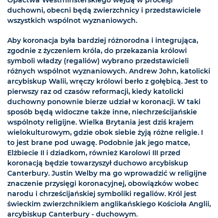
Opactwa Westminsterskiego wejdą w procesji
duchowni, obecni będą zwierzchnicy i przedstawiciele
wszystkich wspólnot wyznaniowych.
Aby koronacja była bardziej różnorodna i integrująca,
zgodnie z życzeniem króla, do przekazania królowi
symboli władzy (regaliów) wybrano przedstawicieli
różnych wspólnot wyznaniowych. Andrew John, katolicki
arcybiskup Walii, wręczy królowi berło z gołębicą. Jest to
pierwszy raz od czasów reformacji, kiedy katolicki
duchowny ponownie bierze udział w koronacji. W taki
sposób będą widoczne także inne, niechrześcijańskie
wspólnoty religijne. Wielka Brytania jest dziś krajem
wielokulturowym, gdzie obok siebie żyją różne religie. I
to jest brane pod uwagę. Podobnie jak jego matce,
Elżbiecie II i dziadkom, również Karolowi III przed
koronacją będzie towarzyszył duchowo arcybiskup
Canterbury. Justin Welby ma go wprowadzić w religijne
znaczenie przysięgi koronacyjnej, obowiązków wobec
narodu i chrześcijańskiej symboliki regaliów. Król jest
świeckim zwierzchnikiem anglikańskiego Kościoła Anglii,
arcybiskup Canterbury - duchowym.