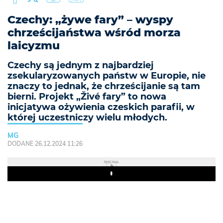
Czechy: „żywe fary” – wyspy
chrześcijaństwa wśród morza
laicyzmu
Czechy są jednym z najbardziej
zsekularyzowanych państw w Europie, nie
znaczy to jednak, że chrześcijanie są tam
bierni. Projekt „Živé fary” to nowa
inicjatywa ożywienia czeskich parafii, w
której uczestniczy wielu młodych.
MG
DODANE 26.12.2024 11:26
REKLAMA
Play