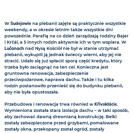
W
Sudejowie
na plebanii zajęte są praktycznie wszystkie
weekendy, a w okresie letnim także wszystkie dni
powszednie. Parafią na co dzień zarządzają rodziny Bajer
i Krčál, a 5 innych rodzin aktywnie ich w tym wspiera. W
Lučanach
nad Nysą Kościół nie był w stanie utrzymać
plebanii, wykupili ją jednak świeccy wierni, aby jej nie
stracić. Udało się już spłacić sporą część kredytu, który
trzeba było zaciągnąć na ten cel. Konieczna jest
gruntowna renowacja, zabezpieczenie
przeciwpożarowe, naprawa dachu. Także i tu kilka
rodzin postanowiło przenieść się do budynku plebanii,
aby nie była opustoszała.
Przebudowa i renowacja trwa również w
Křivoklácie
.
Wymieniona została stara izolacja dachu – w taki sposób,
aby zachować dawną drewnianą konstrukcję. Belki
zostały zabezpieczone przed grzybami, pomalowane
zostały okna, przekopany został ogród, zostały