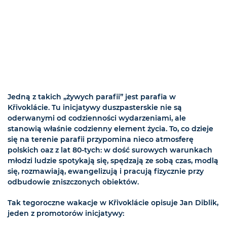
Jedną z takich „żywych parafii” jest parafia w
Křivoklácie. Tu inicjatywy duszpasterskie nie są
oderwanymi od codzienności wydarzeniami, ale
stanowią właśnie codzienny element życia. To, co dzieje
się na terenie parafii przypomina nieco atmosferę
polskich oaz z lat 80-tych: w dość surowych warunkach
młodzi ludzie spotykają się, spędzają ze sobą czas, modlą
się, rozmawiają, ewangelizują i pracują fizycznie przy
odbudowie zniszczonych obiektów.
Tak tegoroczne wakacje w Křivoklácie opisuje Jan Diblik,
jeden z promotorów inicjatywy: