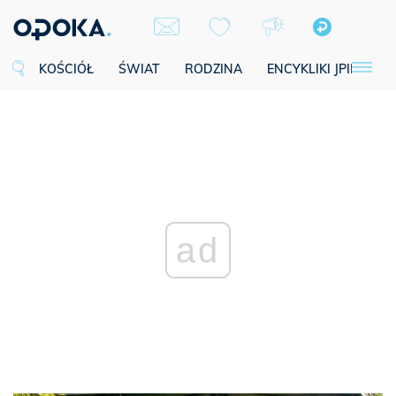
KOŚCIÓŁ
ŚWIAT
RODZINA
ENCYKLIKI JPII
SE
ad