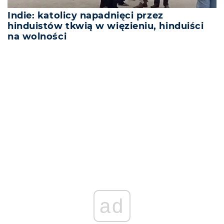
Indie: katolicy napadnięci przez
hinduistów tkwią w więzieniu, hinduiści
na wolności
REKLAMA