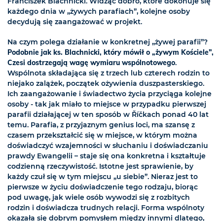
Franciszek Blachnicki. Widząc dobro, które dokonuje się
każdego dnia w „żywych parafiach”, kolejne osoby
decydują się zaangażować w projekt.
Na czym polega działanie w konkretnej „żywej parafii”?
Podobnie jak ks. Blachnicki, który mówił o „żywym Kościele”,
Czesi dostrzegają wagę wymiaru wspólnotowego
.
Wspólnota składająca się z trzech lub czterech rodzin to
niejako zalążek, początek ożywienia duszpasterskiego.
Ich zaangażowanie i świadectwo życia przyciąga kolejne
osoby - tak jak miało to miejsce w przypadku pierwszej
parafii działającej w ten sposób w Říčkach ponad 40 lat
temu. Parafia, z przyjaznym genius loci, ma szansę z
czasem przekształcić się w miejsce, w którym można
doświadczyć wzajemności w słuchaniu i doświadczaniu
prawdy Ewangelii – staje się ona konkretna i kształtuje
codzienną rzeczywistość. Istotne jest sprawienie, by
każdy czuł się w tym miejscu „u siebie”. Nieraz jest to
pierwsze w życiu doświadczenie tego rodzaju, biorąc
pod uwagę, jak wiele osób wywodzi się z rozbitych
rodzin i doświadcza trudnych relacji. Forma wspólnoty
okazała się dobrym pomysłem między innymi dlatego,