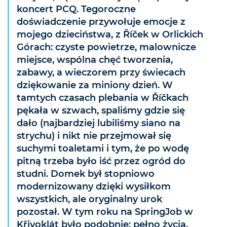
koncert PCQ. Tegoroczne
doświadczenie przywołuje emocje z
mojego dzieciństwa, z Říček w Orlickich
Górach: czyste powietrze, malownicze
miejsce, wspólna chęć tworzenia,
zabawy, a wieczorem przy świecach
dziękowanie za miniony dzień. W
tamtych czasach plebania w Říčkach
pękała w szwach, spaliśmy gdzie się
dało (najbardziej lubiliśmy siano na
strychu) i nikt nie przejmował się
suchymi toaletami i tym, że po wodę
pitną trzeba było iść przez ogród do
studni. Domek był stopniowo
modernizowany dzięki wysiłkom
wszystkich, ale oryginalny urok
pozostał. W tym roku na SpringJob w
Křivoklát było podobnie: pełno życia,