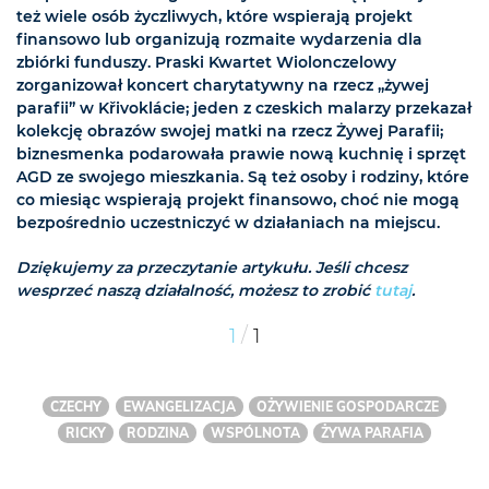
też wiele osób życzliwych, które wspierają projekt
finansowo lub organizują rozmaite wydarzenia dla
zbiórki funduszy. Praski Kwartet Wiolonczelowy
zorganizował koncert charytatywny na rzecz „żywej
parafii” w Křivoklácie; jeden z czeskich malarzy przekazał
kolekcję obrazów swojej matki na rzecz Żywej Parafii;
biznesmenka podarowała prawie nową kuchnię i sprzęt
AGD ze swojego mieszkania. Są też osoby i rodziny, które
co miesiąc wspierają projekt finansowo, choć nie mogą
bezpośrednio uczestniczyć w działaniach na miejscu.
Dziękujemy za przeczytanie artykułu. Jeśli chcesz
wesprzeć naszą działalność, możesz to zrobić
tutaj
.
/
1
1
CZECHY
EWANGELIZACJA
OŻYWIENIE GOSPODARCZE
RICKY
RODZINA
WSPÓLNOTA
ŻYWA PARAFIA