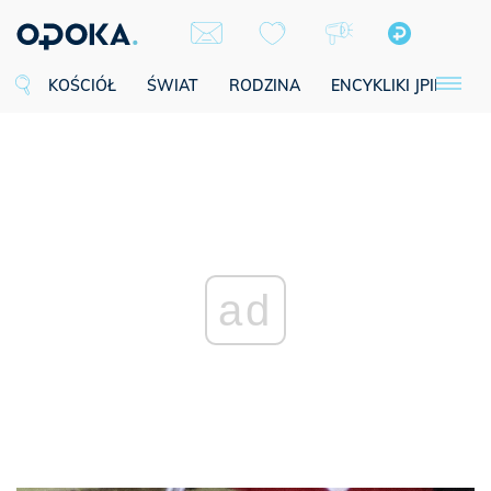
KOŚCIÓŁ
ŚWIAT
RODZINA
ENCYKLIKI JPII
SE
ad