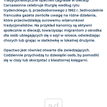
Tradycjonalistyczne opactwo Lagrasse w diecezji
Carcassonne celebruje liturgię według rytu
trydenckiego, tj. przedsoborowego z 1962 r. Jednocześnie
francuska gazeta zwróciła uwagę na różne działania,
które przeciwdziałają surowemu wizerunkowi
tradycjonalistów. Na przykład kanonicy są aktywni
społecznie w diecezji, towarzysząc migrantom z ośrodka
dla osób ubiegających się o azyl w wiosce, odwiedzając
chorych lub grając w siatkówkę w lokalnej drużynie.
Opactwo jest również otwarte dla zwiedzających.
Codziennie przychodzą tu dziesiątki osób, by pomodlić
się w ciszy lub skorzystać z klasztornej księgarni.
ad