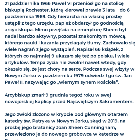
21 października 1966 Paweł VI przeniósł go na stolicę
biskupią Rochester, którą kierował prawie 3 lata – do 6
października 1969. Gdy hierarcha na własną prośbę
ustąpił z tego urzędu, papież obdarzył go godnością
arcybiskupa. Mimo przejścia na emeryturę Sheen był
nadal bardzo aktywny, pozostał znakomitym mówcą,
którego nauki i kazania przyciągały tłumy. Zachowało się
wiele nagrań z jego wystąpień. Napisał 66 książek, z
których co najmniej 9 ukazało się też po polsku, i wiele
artykułów. Tempa życia nie zwolnił nawet wtedy, gdy
okazało się, że jest chory na serce. Podczas swej wizyty w
Nowym Jorku w październiku 1979 odwiedził go św. Jan
Paweł II, nazywając go „wiernym synem Kościoła”.
Arcybiskup zmarł 9 grudnia tegoż roku w swej
nowojorskiej kaplicy przed Najświętszym Sakramentem.
Jego zwłoki złożono w krypcie pod głównym ołtarzem
katedry św. Patryka w Nowym Jorku, skąd w 2019, na
prośbę jego bratanicy Joan Sheen Cunningham,
przewieziono je do nowego grobowca w katedrze w