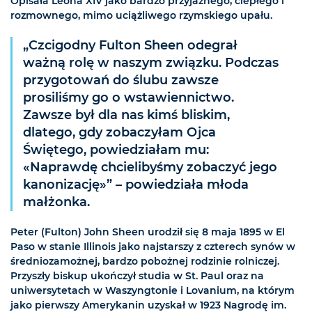
Opisała Leona XIV jako bardzo przyjaznego, ciepłego i
rozmownego, mimo uciążliwego rzymskiego upału.
„Czcigodny Fulton Sheen odegrał
ważną rolę w naszym związku. Podczas
przygotowań do ślubu zawsze
prosiliśmy go o wstawiennictwo.
Zawsze był dla nas kimś bliskim,
dlatego, gdy zobaczyłam Ojca
Świętego, powiedziałam mu:
«Naprawdę chcielibyśmy zobaczyć jego
kanonizację»” – powiedziała młoda
małżonka.
Peter (Fulton) John Sheen urodził się 8 maja 1895 w El
Paso w stanie Illinois jako najstarszy z czterech synów w
średniozamożnej, bardzo pobożnej rodzinie rolniczej.
Przyszły biskup ukończył studia w St. Paul oraz na
uniwersytetach w Waszyngtonie i Lovanium, na którym
jako pierwszy Amerykanin uzyskał w 1923 Nagrodę im.