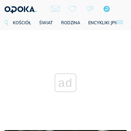
KOŚCIÓŁ
ŚWIAT
RODZINA
ENCYKLIKI JPII
SE
ad