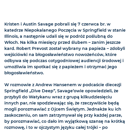
Kristen i Austin Savage pobrali się 7 czerwca br. w
katedrze Niepokalanego Poczęcia w Springfield w stanie
Illinois, a następnie udali się w podróż poślubną do
Włoch. Na kilka miesięcy przed ślubem – zanim jeszcze
kard. Robert Prevost został wybrany na papieża – zdobyli
wejściówki na błogosławieństwo nowożeńców, które
odbywa się podczas cotygodniowej audiencji środowej i
umożliwia im spotkać się z papieżem i otrzymać jego
błogosławieństwo.
W rozmowie z Andrew Hansenem w podcaście diecezji
Springfield „Dive Deep”, Savage’owie opowiedzieli, że
przybyli do Watykanu wraz z grupą kilkudziesięciu
innych par, nie spodziewając się, że rzeczywiście będą
mogli porozmawiać z Ojcem Świętym. Jednakże ku ich
zaskoczeniu, on sam zatrzymywał się przy każdej parze,
by porozmawiać, co dało im wyjątkową szansę na krótką
rozmowę, i to w ojczystym języku całej trójki – po