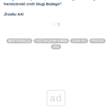
heroiczność cnót Sługi Bożego”.
Źródło: KAI
/
1
1
BEATYFIKACJA
FULTON JOHN SHEEN
LEON XIV
PROCES
USA
ad