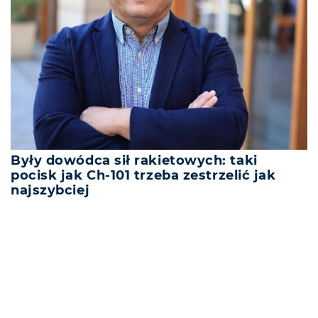
Były dowódca sił rakietowych: taki
pocisk jak Ch-101 trzeba zestrzelić jak
najszybciej
REKLAMA