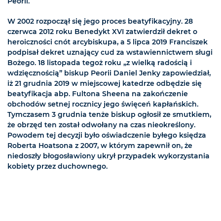
Peorii.
W 2002 rozpoczął się jego proces beatyfikacyjny. 28
czerwca 2012 roku Benedykt XVI zatwierdził dekret o
heroiczności cnót arcybiskupa, a 5 lipca 2019 Franciszek
podpisał dekret uznający cud za wstawiennictwem sługi
Bożego. 18 listopada tegoż roku „z wielką radością i
wdzięcznością” biskup Peorii Daniel Jenky zapowiedział,
iż 21 grudnia 2019 w miejscowej katedrze odbędzie się
beatyfikacja abp. Fultona Sheena na zakończenie
obchodów setnej rocznicy jego święceń kapłańskich.
Tymczasem 3 grudnia tenże biskup ogłosił ze smutkiem,
że obrzęd ten został odwołany na czas nieokreślony.
Powodem tej decyzji było oświadczenie byłego księdza
Roberta Hoatsona z 2007, w którym zapewnił on, że
niedoszły błogosławiony ukrył przypadek wykorzystania
kobiety przez duchownego.