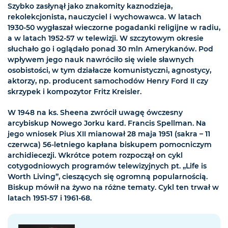
Szybko zasłynął jako znakomity kaznodzieja,
rekolekcjonista, nauczyciel i wychowawca. W latach
1930-50 wygłaszał wieczorne pogadanki religijne w radiu,
a w latach 1952-57 w telewizji. W szczytowym okresie
słuchało go i oglądało ponad 30 mln Amerykanów. Pod
wpływem jego nauk nawróciło się wiele sławnych
osobistości, w tym działacze komunistyczni, agnostycy,
aktorzy, np. producent samochodów Henry Ford II czy
skrzypek i kompozytor Fritz Kreisler.
W 1948 na ks. Sheena zwrócił uwagę ówczesny
arcybiskup Nowego Jorku kard. Francis Spellman. Na
jego wniosek Pius XII mianował 28 maja 1951 (sakra – 11
czerwca) 56-letniego kapłana biskupem pomocniczym
archidiecezji. Wkrótce potem rozpoczął on cykl
cotygodniowych programów telewizyjnych pt. „Life is
Worth Living”, cieszących się ogromną popularnością.
Biskup mówił na żywo na różne tematy. Cykl ten trwał w
latach 1951-57 i 1961-68.