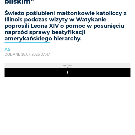
bliskim”
Świeżo poślubieni małżonkowie katoliccy z
Illinois podczas wizyty w Watykanie
poprosili Leona XIV o pomoc w posunięciu
naprzód sprawy beatyfikacji
amerykańskiego hierarchy.
AS
DODANE 16.07.2025 07:47
REKLAMA
Play