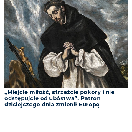
„Miejcie miłość, strzeżcie pokory i nie
odstępujcie od ubóstwa”. Patron
dzisiejszego dnia zmienił Europę