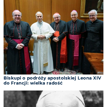
Biskupi o podróży apostolskiej Leona XIV
do Francji: wielka radość