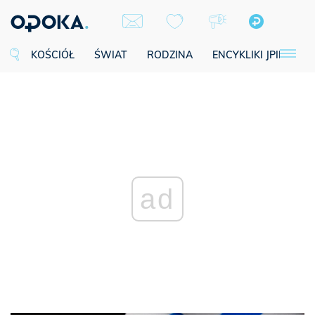
KOŚCIÓŁ
ŚWIAT
RODZINA
ENCYKLIKI JPII
SE
ad