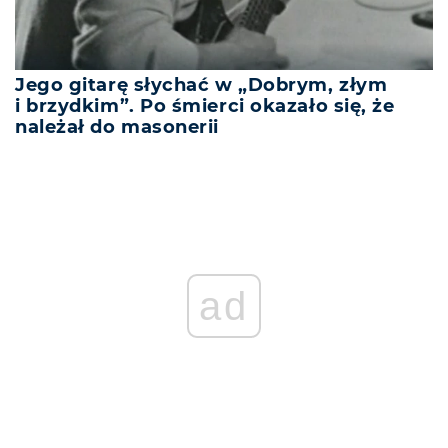
Jego gitarę słychać w „Dobrym, złym
i brzydkim”. Po śmierci okazało się, że
należał do masonerii
ad