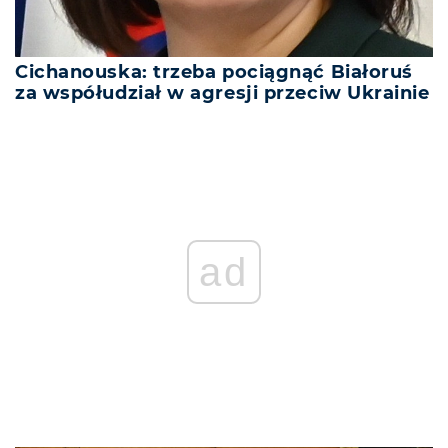
Cichanouska: trzeba pociągnąć Białoruś
za współudział w agresji przeciw Ukrainie
ad