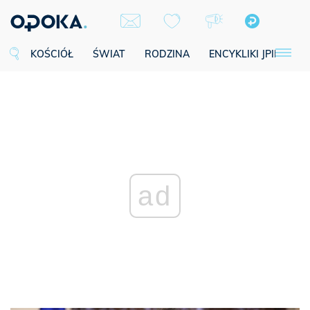
KOŚCIÓŁ
ŚWIAT
RODZINA
ENCYKLIKI JPII
SE
ad