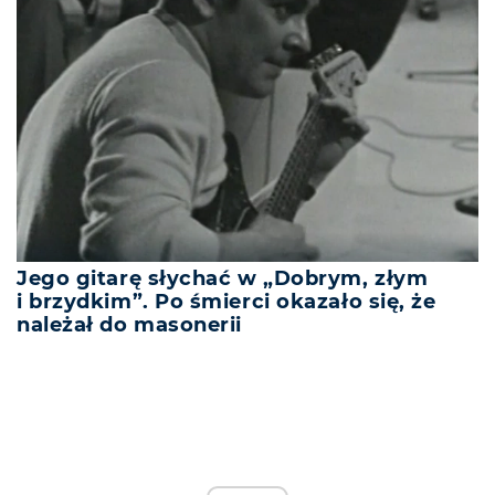
Jego gitarę słychać w „Dobrym, złym
i brzydkim”. Po śmierci okazało się, że
należał do masonerii