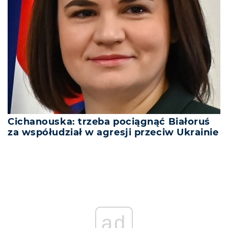
Cichanouska: trzeba pociągnąć Białoruś
za współudział w agresji przeciw Ukrainie
ad