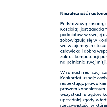
Niezależność i autono
Podstawową zasadą, na 
Kościoła), jest zasada 
podmiotów w swojej dzi
zobowiązują się w Kon
we wzajemnych stosunk
człowieka i dobra wspó
zakres kompetencji pa
na pełnienie swej misji.
W ramach realizacji zas
Konkordat uznaje osob
respektując prawo kie
prawem kanonicznym. P
wszystkich urzędów ko
uprzedniej zgody władz
rzeczywistość, w które