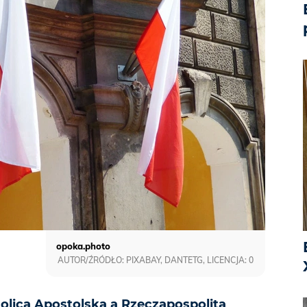
opoka.photo
AUTOR/ŹRÓDŁO: PIXABAY, DANTETG, LICENCJA: 0
olicą Apostolską a Rzecząpospolitą