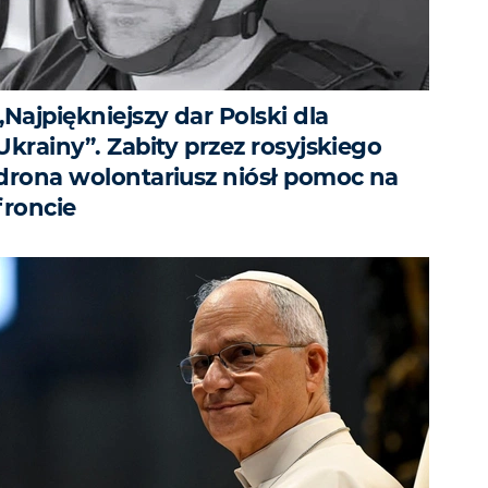
„Najpiękniejszy dar Polski dla
Ukrainy”. Zabity przez rosyjskiego
drona wolontariusz niósł pomoc na
froncie