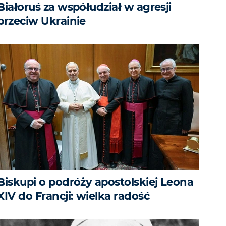
Białoruś za współudział w agresji
przeciw Ukrainie
Biskupi o podróży apostolskiej Leona
XIV do Francji: wielka radość