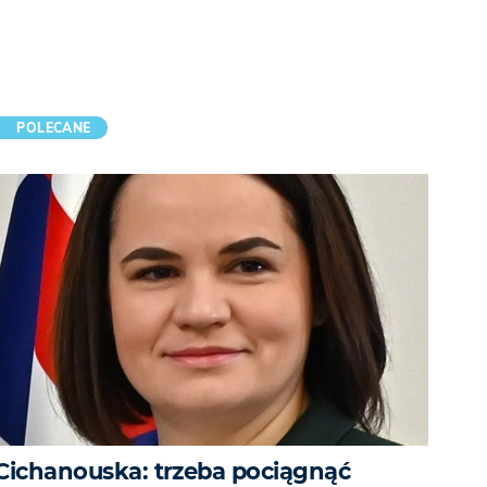
POLECANE
Cichanouska: trzeba pociągnąć