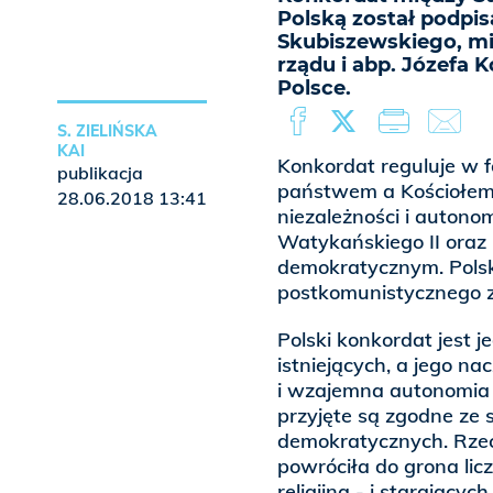
Polską został podpisa
Skubiszewskiego, mi
rządu i abp. Józefa 
Polsce.
S. ZIELIŃSKA
KAI
Konkordat reguluje w 
publikacja
państwem a Kościołem
28.06.2018 13:41
niezależności i autono
Watykańskiego II oraz
demokratycznym. Pols
postkomunistycznego ze
Polski konkordat jest 
istniejących, a jego na
i wzajemna autonomia 
przyjęte są zgodne ze
demokratycznych. Rzec
powróciła do grona lic
religijną - i starającyc