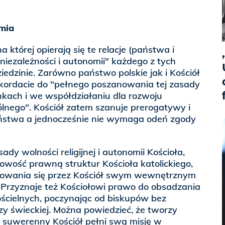
mia
której opierają się te relacje (państwa i
"niezależności i autonomii" każdego z tych
edzinie. Zarówno państwo polskie jak i Kościół
kordacie do "pełnego poszanowania tej zasady
ach i we współdziałaniu dla rozwoju
lnego". Kościół zatem szanuje prerogatywy i
ństwa a jednocześnie nie wymaga odeń zgody
ady wolności religijnej i autonomii Kościoła,
owość prawną struktur Kościoła katolickiego,
rowania się przez Kościół swym wewnętrznym
rzyznaje też Kościołowi prawo do obsadzania
ścielnych, poczynając od biskupów bez
y świeckiej. Można powiedzieć, że tworzy
j suwerenny Kościół pełni swą misję w