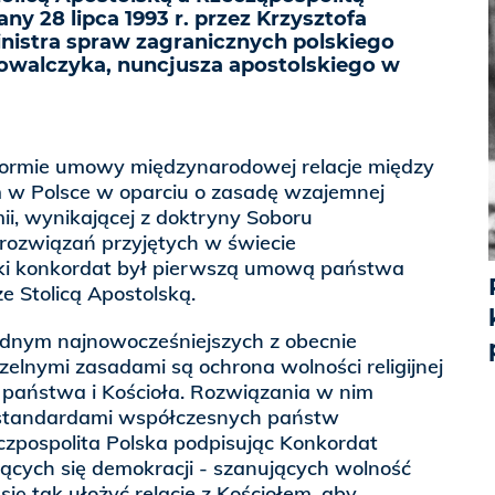
ny 28 lipca 1993 r. przez Krzysztofa
nistra spraw zagranicznych polskiego
Kowalczyka, nuncjusza apostolskiego w
formie umowy międzynarodowej relacje między
 w Polsce w oparciu o zasadę wzajemnej
mii, wynikającej z doktryny Soboru
 rozwiązań przyjętych w świecie
ki konkordat był pierwszą umową państwa
 Stolicą Apostolską.
jednym najnowocześniejszych z obecnie
czelnymi zasadami są ochrona wolności religijnej
państwa i Kościoła. Rozwiązania w nim
 standardami współczesnych państw
zpospolita Polska podpisując Konkordat
zących się demokracji - szanujących wolność
h się tak ułożyć relacje z Kościołem, aby