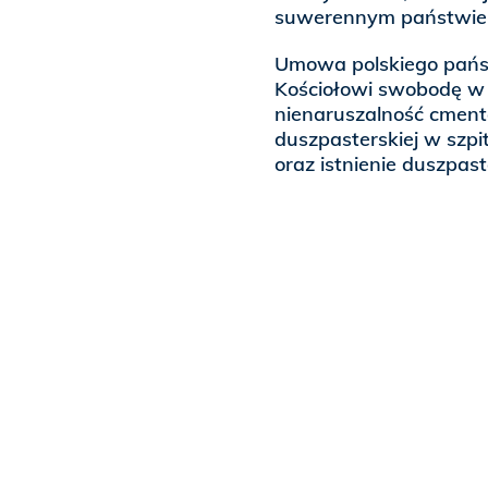
suwerennym państwie
Umowa polskiego państ
Kościołowi swobodę w o
nienaruszalność cmenta
duszpasterskiej w szpi
oraz istnienie duszpas