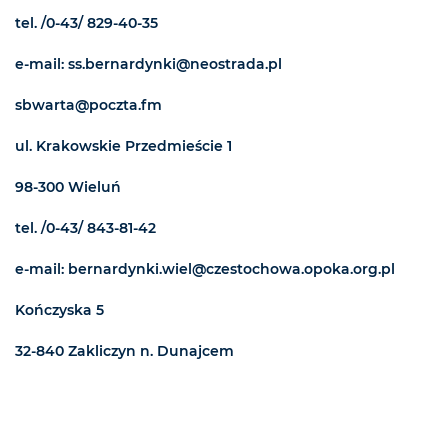
tel. /0-43/ 829-40-35
e-mail: ss.bernardynki@neostrada.pl
sbwarta@poczta.fm
ul. Krakowskie Przedmieście 1
98-300 Wieluń
tel. /0-43/ 843-81-42
e-mail: bernardynki.wiel@czestochowa.opoka.org.pl
Kończyska 5
32-840 Zakliczyn n. Dunajcem