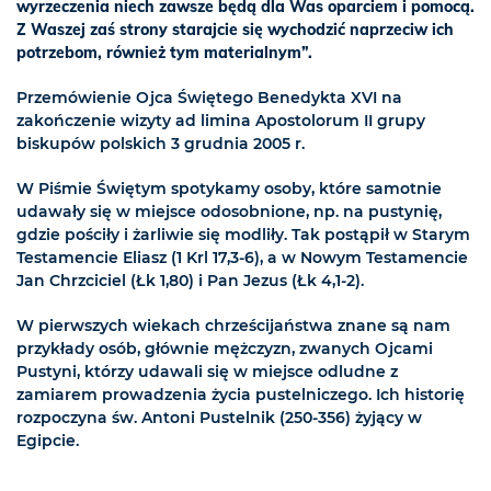
wyrzeczenia niech zawsze będą dla Was oparciem i pomocą.
Z Waszej zaś strony starajcie się wychodzić naprzeciw ich
potrzebom, również tym materialnym”.
Przemówienie Ojca Świętego Benedykta XVI na
zakończenie wizyty ad limina Apostolorum II grupy
biskupów polskich 3 grudnia 2005 r.
W Piśmie Świętym spotykamy osoby, które samotnie
udawały się w miejsce odosobnione, np. na pustynię,
gdzie pościły i żarliwie się modliły. Tak postąpił w Starym
Testamencie Eliasz (1 Krl 17,3-6), a w Nowym Testamencie
Jan Chrzciciel (Łk 1,80) i Pan Jezus (Łk 4,1-2).
W pierwszych wiekach chrześcijaństwa znane są nam
przykłady osób, głównie mężczyzn, zwanych Ojcami
Pustyni, którzy udawali się w miejsce odludne z
zamiarem prowadzenia życia pustelniczego. Ich historię
rozpoczyna św. Antoni Pustelnik (250-356) żyjący w
Egipcie.