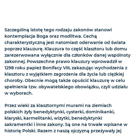
Szczególną istotę tego rodzaju zakonów stanowi
kontemplacja Boga oraz modlitwa. Cechą
charakterystyczną jest natomiast oderwanie od świata
poprzez klauzurę. Klauzura to część klasztoru lub domu
zarezerwowana wyłącznie dla członków danej wspólnoty
zakonnej. Powszechne prawo klauzury wprowadził w
1298 roku papież Bonifacy VIII, zakazując wychodzenia z
klasztoru z wyjątkiem zagrożenia dla życia lub ciężkiej
choroby. Obecnie mogą także opuścić klauzurę w celu
spełnienia tzw. obywatelskiego obowiązku, czyli udziału
w wyborach.
Przez wieki za klasztornymi murami na ziemiach
polskich żyły benedyktynki, cysterki, dominikanki,
klaryski, karmelitanki, wizytki, benedyktynki
sakramentki i inne zakony. Są one na trwałe wpisane w
historię Polski. Razem z naszą ojczyzną przeżywały jej