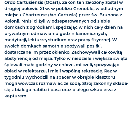
Ordo Cartusiensis (OCart). Zakon ten założony został w
drugiej połowie XI w. w pobliżu Grenoble, w odludnym
miejscu Chartreuse (łac. Cartusia) przez św. Brunona z
Kolonii. Mnisi ci żyli w odseparowanych od siebie
domkach z ogródkami, spędzając w nich cały dzień na
prywatnym odmawianiu godzin kanonicznych,
medytacji, lekturze, studium oraz pracy fizycznej. W
swoich domkach samotnie spożywali posiłki,
dostarczane im przez okienko. Zachowywali całkowitą
abstynencję od mięsa. Tylko w niedziele i większe święta
śpiewali małe godziny w chórze, milczeli, spożywając
obiad w refektarzu, i mieli wspólną rekreację. Raz w
tygodniu wychodzili na spacer w obrębie klasztoru i
mogli wówczas rozmawiać ze sobą. Strój zakonny składał
się z białego habitu i pasa oraz białego szkaplerza z
kapturem.