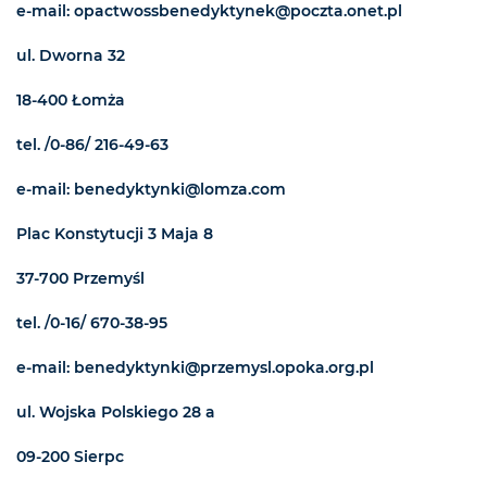
e-mail: opactwossbenedyktynek@poczta.onet.pl
ul. Dworna 32
18-400 Łomża
tel. /0-86/ 216-49-63
e-mail: benedyktynki@lomza.com
Plac Konstytucji 3 Maja 8
37-700 Przemyśl
tel. /0-16/ 670-38-95
e-mail: benedyktynki@przemysl.opoka.org.pl
ul. Wojska Polskiego 28 a
09-200 Sierpc