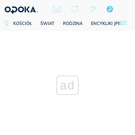
KOŚCIÓŁ
ŚWIAT
RODZINA
ENCYKLIKI JPII
SE
ad