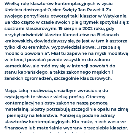
Wielką rolę klasztorów kontemplacyjnych w życiu
Kościoła dostrzegał Ojciec Święty Jan Paweł II. Za
swojego pontyfikatu otworzył taki klasztor w Watykanie.
Bardzo często w czasie swoich pielgrzymek spotykał się z
siostrami klauzurowymi. 19 sierpnia 2002 roku, gdy
przybył odwiedzić klasztor Kamedułów na Bielanach
krakowskich, dowiedziawszy się, że jest w tym klasztorze
tylko kilku eremitów, wypowiedział słowa: „Trzeba się
modlić o powołania”. Miał tu zapewne na myśli modlitwę
w intencji powołań przede wszystkim do zakonu
kamedułów, ale módlmy się w intencji powołań do
stanu kapłańskiego, a także zakonnego męskich i
żeńskich zgromadzeń, szczególnie klauzurowych.
Mając taką możliwość, chciałbym zwrócić się do
czytających te słowa z wielką prośbą. Otoczmy
kontemplacyjne siostry zakonne naszą pomocą
materialną. Siostry potrzebują szczególnie opału na zimę
i pieniędzy na lekarstwa. Poniżej są podane adresy
klasztorów kontemplacyjnych. Kto może, niech wesprze
finansowo lub materialnie wybrany przez siebie klasztor.