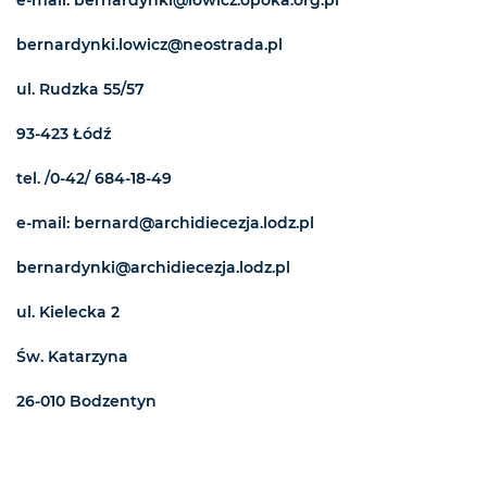
e-mail: bernardynki@lowicz.opoka.org.pl
bernardynki.lowicz@neostrada.pl
ul. Rudzka 55/57
93-423 Łódź
tel. /0-42/ 684-18-49
e-mail: bernard@archidiecezja.lodz.pl
bernardynki@archidiecezja.lodz.pl
ul. Kielecka 2
Św. Katarzyna
26-010 Bodzentyn