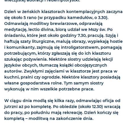
wieczystej adoracji i redemptorystki.
Dzień w żeńskich klasztorach kontemplacyjnych zaczyna
się około 5 rano (w przypadku kamedułów, o 3.30).
Odmawiają modlitwy brewiarzowe, odprawiają
medytację, lectio divina, biorą udział we Mszy św. Po
śniadaniu, które jest około godziny 7.30, pracują. Szyją i
haftują szaty liturgiczne, malują obrazy, wypiekają hostie
i komunikanty, zajmują się introligatorstwem, pomagają
potrzebującym, którzy zgłaszają się do ich klasztoru
szukając pożywienia. Niektóre siostry udzielają lekcji
języków obcych, tłumaczą książki obcojęzycznych
autorów. Zwykłymi zajęciami w klasztorze jest praca w
kuchni, pralni czy ogrodzie. Niektóre klasztory posiadają
własne gospodarstwa rolne. Tym samym siostry
wykonują w nim wszelkie potrzebne prace.
W ciągu dnia modlą się kilka razy, odmawiając oficja od
jutrzni aż po kompletę. Po obiedzie (około 12.30) wracają
do pracy, po południu mają rekreację. Dzień kończy się
kompletą – modlitwą na zakończenie dnia.