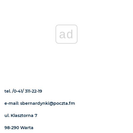
ad
tel. /0-41/ 311-22-19
e-mail: sbernardynki@poczta.fm
ul. Klasztorna 7
98-290 Warta