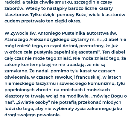
radości, a także chwile smutku, szczególnie czasy
zaborów. Wtedy to nastąpiły bardzo liczne kasaty
klasztorów. Tylko dzięki pomocy Bożej wiele klasztorów
cudem przetrwało ten ciężki okres.
W Żywocie św. Antoniego Pustelnika autorstwa św.
Atanazego Aleksandryjskiego czytamy m.in.: „diabeł nie
mógł znieść tego, co czyni Antoni, przerażony, że już
wkrótce cała pustynia zapełni się ascetami”. Ten diabeł
cały czas nie może tego znieść. Nie może znieść tego, że
zakony kontemplacyjne nie upadają, że nie są
zamykane. Że nadal, pomimo tylu kasat w czasach
oświecenia, w czasach rewolucji francuskiej, w latach
niemieckiego faszyzmu i sowieckiego komunizmu, tylu
popełnionych zbrodni na mnichach i mniszkach
klasztory te trwają wciąż na modlitwie, „mówiąc Bogu o
nas”. „Światłe osoby” nie potrafią przekonać młodych
ludzi do tego, aby nie wybierały życia zakonnego jako
drogi swojego powołania.