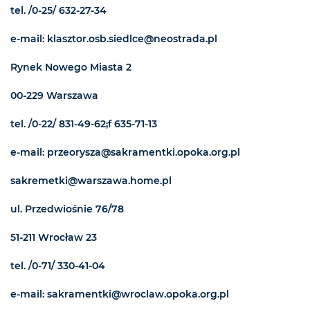
tel. /0-25/ 632-27-34
e-mail: klasztor.osb.siedlce@neostrada.pl
Rynek Nowego Miasta 2
00-229 Warszawa
tel. /0-22/ 831-49-62;f 635-71-13
e-mail: przeorysza@sakramentki.opoka.org.pl
sakremetki@warszawa.home.pl
ul. Przedwiośnie 76/78
51-211 Wrocław 23
tel. /0-71/ 330-41-04
e-mail: sakramentki@wroclaw.opoka.org.pl