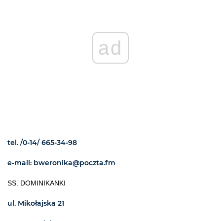
ad
tel. /0-14/ 665-34-98
e-mail: bweronika@poczta.fm
SS. DOMINIKANKI
ul. Mikołajska 21