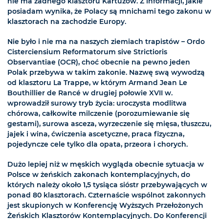
nie ma żadnego klasztoru Kartuzów. Z informacji, jakie
posiadam wynika, że Polacy są mnichami tego zakonu w
klasztorach na zachodzie Europy.
Nie było i nie ma na naszych ziemiach trapistów – Ordo
Cisterciensium Reformatorum sive Strictioris
Observantiae (OCR), choć obecnie na pewno jeden
Polak przebywa w takim zakonie. Nazwę swą wywodzą
od klasztoru La Trappe, w którym Armand Jean Le
Bouthillier de Rancé w drugiej połowie XVII w.
wprowadził surowy tryb życia: uroczysta modlitwa
chórowa, całkowite milczenie (porozumiewanie się
gestami), surowa asceza, wyrzeczenie się mięsa, tłuszczu,
jajek i wina, ćwiczenia ascetyczne, praca fizyczna,
pojedyncze cele tylko dla opata, przeora i chorych.
Dużo lepiej niż w męskich wygląda obecnie sytuacja w
Polsce w żeńskich zakonach kontemplacyjnych, do
których należy około 1,5 tysiąca sióstr przebywających w
ponad 80 klasztorach. Czternaście wspólnot zakonnych
jest skupionych w Konferencję Wyższych Przełożonych
Żeńskich Klasztorów Kontemplacyjnych. Do Konferencji