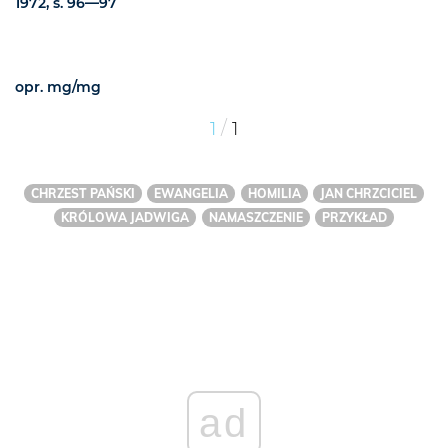
1972, s. 96—97
opr. mg/mg
/
1
1
CHRZEST PAŃSKI
EWANGELIA
HOMILIA
JAN CHRZCICIEL
KRÓLOWA JADWIGA
NAMASZCZENIE
PRZYKŁAD
ad