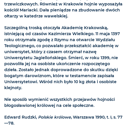
trzewiczkowych. Również w Krakowie hojnie wyposażyła
kościół Mariacki. Dała pieniądze na zbudowanie dwóch
ołtarzy w katedrze wawelskiej.
Szczególną troską otoczyła Akademię Krakowską,
istniejącą od czasów Kazimierza Wielkiego. 11 maja 1397
roku otrzymała zgodę z Rzymu na otwarcie Wydziału
Teologicznego, co pozwalało przekształcić akademię w
uniwersytet, który z czasem otrzymał nazwę
Uniwersytetu Jagiellońskiego. Śmierć, w roku 1399, nie
pozwoliła jej na osobiste ukończenie rozpoczętego
dzieła. Zostało jednak doprowadzone do skutku dzięki
bogatym darowiznom, które w testamencie zapisała
Uniwersytetowi. Wśród nich było 10 kg złota i osobiste
klejnoty.
Nie sposób wymienić wszystkich przejawów hojności
błogosławionej królowej na cele społeczne.
Edward Rudzki,
Polskie królowe
, Warszawa 1990, t. I, s. 77
—78.