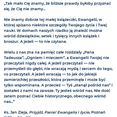
„Tak mało Cię znamy, że bliższe prawdy byłoby przyznać
się, że Cię nie znamy...
Nie znamy dobrze tej małej książeczki, Ewangelii, w
której spisano niektóre szczegóły Twojego życia i Twej
nauki. W domach naszych rzadko ją znaleźć można
wśród dziesiątków, setek i tysięcy innych książek i
broszur. A jeżeli — to nie czytana.
Wielu z nas zna na pamięć całe rozdziały „Pana
Tadeusza”, „Ogniem i mieczem”, a Ewangelii Twojej nie
przeczytali nigdy całej. A jeżeli przeczytali — nie
przemyśleli do głębi, nie wracają myślą i sercem do tego,
co przeczytali. A jeżeli wracają — to jak do jakiejś
zamierzchłej przeszłości, która przeminęła i może być
tylko wspominana. A przecież — Tyś „stanął pośród nas” i
zostałeś z nami na zawsze. Ty jesteś wśród nas. Nie dość
zatem poznać Ciebie historycznego, obecnego wśród
nas...”
Ks. Jan Zieja,
Przyjdź, Panie! Ewangelia i życie
, Poznań