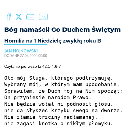
Bóg namaścił Go Duchem Świętym
Homilia na 1 Niedzielę zwykłą roku B
JAN HOJNOWSKI
DODANE 27.04.2000 00:00
Czytanie pierwsze Iz 42,1-4.6-7
Oto mój Sługa, którego podtrzymuję.

Wybrany mój, w którym mam upodobanie.

Sprawiłem, że Duch mój na Nim spoczął;

On przyniesie narodom Prawo.

Nie będzie wołał ni podnosił głosu,

nie da słyszeć krzyku swego na dworze.

Nie złamie trzciny nadłamanej,

nie zagasi knotka o nikłym płomyku.
