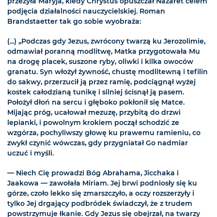
przeżyła Maryja, kiedy Chrystus opuszczał Nazaret celem
podjęcia działalności nauczycielskiej. Roman
Brandstaetter tak go sobie wyobraża:
(...) „Podczas gdy Jezus, zwrócony twarzą ku Jerozolimie,
odmawiał poranną modlitwę, Matka przygotowała Mu
na drogę placek, suszone ryby, oliwki i kilka owoców
granatu. Syn włożył żywność, chustę modlitewną i tefilin
do sakwy, przerzucił ją przez ramię, podciągnął wyżej
kostek całodzianą tunikę i silniej ścisnął ją pasem.
Położył dłoń na sercu i głęboko pokłonił się Matce.
Mijając próg, ucałował mezuzę, przybitą do drzwi
lepianki, i powolnym krokiem począł schodzić ze
wzgórza, pochyliwszy głowę ku prawemu ramieniu, co
zwykł czynić wówczas, gdy przygniatał Go nadmiar
uczuć i myśli.
— Niech Cię prowadzi Bóg Abrahama, Jicchaka i
Jaakowa — zawołała Miriam. Jej brwi podniosły się ku
górze, czoło lekko się zmarszczyło, a oczy rozszerzyły i
tylko Jej drgający podbródek świadczył, że z trudem
powstrzymuje łkanie. Gdy Jezus się obejrzał, na twarzy