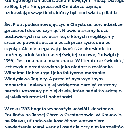
którego Bóg namaścił Duchem Świętym i mocą. Dlatego
że Bóg był z Nim, przeszedł On dobrze czyniąc i
uzdrawiając wszystkich, którzy byli pod władzą diabła.
Św. Piotr, podsumowując życie Chrystusa, powiedział, że
„przeszedł dobrze czyniąc”. Niewiele znamy ludzi,
postawionych na świeczniku, o których moglibyśmy
szczerze powiedzieć, że przeszli przez życie, dobrze
czyniąc. Ale nie ulega wątpliwości, że określenie to
możemy odnieść do naszej świętej królowej Jadwigi (†
1399). Jest ona nadal mało znana. W literaturze świeckiej
jest zwykle przedstawiana jako niedoszła małżonka
Wilhelma Habsburga i jako faktyczna małżonka
Władysława Jagiełły. A przecież była wybitnym
monarchą i należy się jej wdzięczna pamięć ze strony
narodu. Pozostały po niej dzieła, które nadal świadczą o
jej wielkoduszności i pobożności.
W roku 1393 bogato wyposażyła kościół i klasztor oo.
Paulinów na Jasnej Górze w Częstochowie. W Krakowie,
na Piasku, ufundowała kościół pod wezwaniem
Nawiedzenia Maryi Panny i osadziła przy nim karmelitów