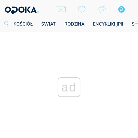
KOŚCIÓŁ
ŚWIAT
RODZINA
ENCYKLIKI JPII
SE
ad