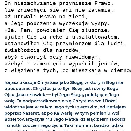
On niezachwianie przyniesie Prawo.

Nie zniechęci się ani nie załamie,

aż utrwali Prawo na ziemi,

a Jego pouczenia wyczekują wyspy.

«Ja, Pan, powołałem Cię słusznie,

ująłem Cię za rękę i ukształtowałem,

ustanowiłem Cię przymierzem dla ludzi,

światłością dla narodów,

abyś otworzył oczy niewidomym,

ażebyś z zamknięcia wypuścił jeńców,

z więzienia tych, co mieszkają w ciemno
Izajasz ukazuje Chrystusa jako Sługę, w którym Bóg ma
upodobanie. Chrystus jako Syn Boży jest równy Bogu
Ojcu, jako człowiek — był Jego Sługą, pełniącym Jego
wolę. To podporządkowanie się Chrystusa woli Bożej
widoczne jest w całym Jego życiu ziemskim, od Betlejem
poprzez Nazaret, aż po Kalwarię. W tym pełnieniu woli
Bożej towarzyszyła Mu Jego Matka, dzieląc z Nim radości
i smutki codziennego życia. Taki moment bardzo ludzki