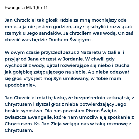
Ewangelia Mk 1,6b-11
Jan Chrzciciel tak głosił: «Idzie za mną mocniejszy ode
mnie, a ja nie jestem godzien, aby się schylić i rozwiązać
rzemyk u Jego sandałów. Ja chrzciłem was wodą, On zaś
chrzcić was będzie Duchem Świętym».
W owym czasie przyszedł Jezus z Nazaretu w Galilei i
przyjął od Jana chrzest w Jordanie. W chwili gdy
wychodził z wody, ujrzał rozwierające się niebo i Ducha
jak gołębicę zstępującego na siebie. A z nieba odezwał
się głos: «Tyś jest mój Syn umiłowany, w Tobie mam
upodobanie».
Jan Chrzciciel miał tę łaskę, że bezpośrednio zetknął się z
Chrystusem i słyszał głos z nieba potwierdzający Jego
boskie synostwo. Dla nas pozostało Pismo Święte,
zwłaszcza Ewangelie, które nam umożliwiają spotkanie z
Chrystusem. Ks. Jan Zieja wciąga nas w taką rozmowę z
Chrystusem: