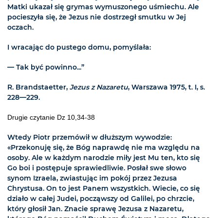
Matki ukazał się grymas wymuszonego uśmiechu. Ale
pocieszyła się, że Jezus nie dostrzegł smutku w Jej
oczach.
I wracając do pustego domu, pomyślała:
— Tak być powinno...”
R. Brandstaetter,
Jezus z Nazaretu
, Warszawa 1975, t. I, s.
228—229.
Drugie czytanie Dz 10,34-38
Wtedy Piotr przemówił w dłuższym wywodzie:
«Przekonuję się, że Bóg naprawdę nie ma względu na
osoby. Ale w każdym narodzie miły jest Mu ten, kto się
Go boi i postępuje sprawiedliwie. Posłał swe słowo
synom Izraela, zwiastując im pokój przez Jezusa
Chrystusa. On to jest Panem wszystkich. Wiecie, co się
działo w całej Judei, począwszy od Galilei, po chrzcie,
który głosił Jan. Znacie sprawę Jezusa z Nazaretu,