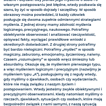
własnym postępowaniu jest błędne, wtedy pozbawia się
szans, by żyć w sposób dojrzały i szczęśliwy. W sposób
obrazowy można powiedzieć, iż każdy człowiek
posługuje się dwoma zupełnie odmiennymi strategiami
myślenia. Z jednej strony mamy zdolność myślenia
logicznego, precyzyjnego, naukowego. Potrafimy
obiektywnie obserwować i analizować rzeczywistość,
opisywać fakty, wyciągać prawidłowe wnioski z
określonych doświadczeń. Z drugiej strony potrafimy
być bardzo nielogiczni. Potrafimy „myśleć” w sposób
magiczny, zaburzony, emocjonalny, życzeniowy, naiwny.
Czasem „rozumujemy” w sposób wręcz śmieszny lub
absurdalny. Okazuje się, że myśleniem pierwszego typu,
a więc myśleniem logicznym i precyzyjnym (nazwijmy je
myśleniem typu „A”), posługujemy się z reguły wtedy,
gdy myślimy o zjawiskach, osobach czy wydarzeniach,
które nie mają związku z naszym życiem i
postępowaniem. Wtedy jesteśmy zwykle obiektywnymi i
precyzyjnymi obserwatorami. Kiedy natomiast myślimy o
rzeczach, zjawiskach, sytuacjach czy osobach, które mają
bezpośredni związek z nami samymi, z naszą sytuacją