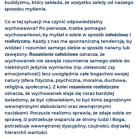
buddyzmu, który zakłada, że wszystko zależy od naszego
sposobu myślenia.
Co w tej sytuacji ma czynić odpowiedzialny
wychowawca? Po pierwsze, trzeba pomagać
wychowankowi, by myślał o sobie w sposób
całościowy i
realistyczny.
Każdy z nas ma spontaniczną tendencję, by
widzieć i rozumieć samego siebie w sposób naiwny lub
zawężony.
Rozumienie całościowe
oznacza, że
wychowanek nie zawęża rozumienia samego siebie do
niektórych jedynie wymiarów (np. cielesność czy
emocjonalność) lecz uwzględnia całe bogactwo swojej
natury (sfera fizyczna, psychiczna, moralna, duchowa,
religijna, społeczna.). Z kolei
rozumienie realistyczne
oznacza, że wychowanek staje się coraz bardziej
świadomy, że być człowiekiem, to być kimś zagrożonym
wewnętrznymi słabościami oraz zewnętrznymi
naciskami. Poczucie realizmu sprawia, że zdaje sobie on
sprawę, iż potrzebuje wsparcia ze strony ludzi i Boga,
potrzebuje wewnętrznej dyscypliny, czujności, dojrzałej
hierarchii wartości.