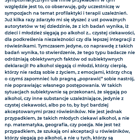
Symptomatycznym dla mnie przykładem w tym
względzie jest to, co obserwuję, gdy uczestniczę w
sympozjach na temat profilaktyki i terapii uzależnień.
Już kilka razy zdarzyło mi się słyszeć z ust poważnych
autorytetów w tej dziedzinie, że z ich badań wynika, iż
dzieci i młodzież sięgają po alkohol z... czystej ciekawości,
dla podkreślenia niezależności czy dla lepszej integracji z
rówieśnikami. Tymczasem jedyne, co naprawdę z takich
badań wynika, to stwierdzenie, że tego typu badacze nie
odróżniają obiektywnych faktów od subiektywnych
deklaracji! Po alkohol sięgają ci młodzi, którzy cierpią,
którzy nie radzą sobie z życiem, z emocjami, którzy chcą
o czymś zapomnieć lub pragną „poprawić” sobie nastrój,
nie poprawiając własnego postępowania. W takich
sytuacjach subiektywnie są przekonani, że sięgają po
alkohol, czy inne substancje uzależniające, jedynie z
czystej ciekawości, albo po to, by być bardziej
akceptowanymi przez rówieśników. Nie jest jednak
przypadkiem, że takich młodych ciekawi alkohol, a nie
np. matematyka, geografia, czy poezja. Nie jest też
przypadkiem, że szukają oni akceptacji u rówieśników,
którzy sięgają po alkohol, a nie u tych, którzy są