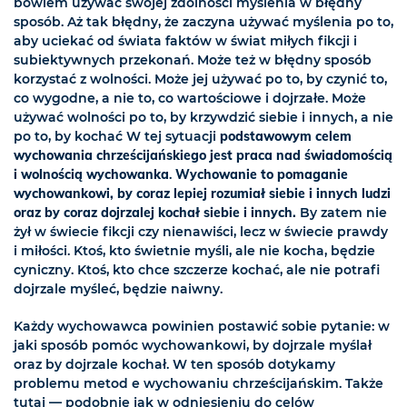
bowiem używać swojej zdolności myślenia w błędny
sposób. Aż tak błędny, że zaczyna używać myślenia po to,
aby uciekać od świata faktów w świat miłych fikcji i
subiektywnych przekonań. Może też w błędny sposób
korzystać z wolności. Może jej używać po to, by czynić to,
co wygodne, a nie to, co wartościowe i dojrzałe. Może
używać wolności po to, by krzywdzić siebie i innych, a nie
po to, by kochać W tej sytuacji
podstawowym celem
wychowania chrześcijańskiego jest praca nad świadomością
i wolnością wychowanka
.
Wychowanie to pomaganie
wychowankowi, by coraz lepiej rozumiał siebie i innych ludzi
oraz by coraz dojrzalej kochał siebie i innych.
By zatem nie
żył w świecie fikcji czy nienawiści, lecz w świecie prawdy
i miłości. Ktoś, kto świetnie myśli, ale nie kocha, będzie
cyniczny. Ktoś, kto chce szczerze kochać, ale nie potrafi
dojrzale myśleć, będzie naiwny.
Każdy wychowawca powinien postawić sobie pytanie: w
jaki sposób pomóc wychowankowi, by dojrzale myślał
oraz by dojrzale kochał. W ten sposób dotykamy
problemu metod e wychowaniu chrześcijańskim. Także
tutaj — podobnie jak w odniesieniu do celów