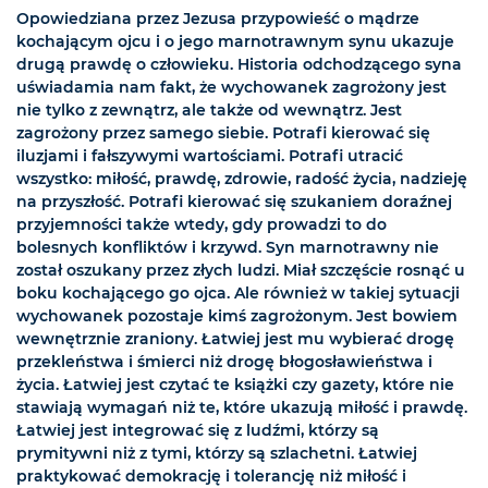
Opowiedziana przez Jezusa przypowieść o mądrze
kochającym ojcu i o jego marnotrawnym synu ukazuje
drugą prawdę o człowieku. Historia odchodzącego syna
uświadamia nam fakt, że wychowanek zagrożony jest
nie tylko z zewnątrz, ale także od wewnątrz. Jest
zagrożony przez samego siebie. Potrafi kierować się
iluzjami i fałszywymi wartościami. Potrafi utracić
wszystko: miłość, prawdę, zdrowie, radość życia, nadzieję
na przyszłość. Potrafi kierować się szukaniem doraźnej
przyjemności także wtedy, gdy prowadzi to do
bolesnych konfliktów i krzywd. Syn marnotrawny nie
został oszukany przez złych ludzi. Miał szczęście rosnąć u
boku kochającego go ojca. Ale również w takiej sytuacji
wychowanek pozostaje kimś zagrożonym. Jest bowiem
wewnętrznie zraniony. Łatwiej jest mu wybierać drogę
przekleństwa i śmierci niż drogę błogosławieństwa i
życia. Łatwiej jest czytać te książki czy gazety, które nie
stawiają wymagań niż te, które ukazują miłość i prawdę.
Łatwiej jest integrować się z ludźmi, którzy są
prymitywni niż z tymi, którzy są szlachetni. Łatwiej
praktykować demokrację i tolerancję niż miłość i