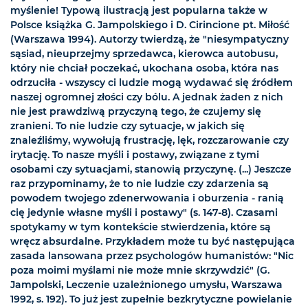
myślenie! Typową ilustracją jest popularna także w
Polsce książka G. Jampolskiego i D. Cirincione pt. Miłość
(Warszawa 1994). Autorzy twierdzą, że "niesympatyczny
sąsiad, nieuprzejmy sprzedawca, kierowca autobusu,
który nie chciał poczekać, ukochana osoba, która nas
odrzuciła - wszyscy ci ludzie mogą wydawać się źródłem
naszej ogromnej złości czy bólu. A jednak żaden z nich
nie jest prawdziwą przyczyną tego, że czujemy się
zranieni. To nie ludzie czy sytuacje, w jakich się
znaleźliśmy, wywołują frustrację, lęk, rozczarowanie czy
irytację. To nasze myśli i postawy, związane z tymi
osobami czy sytuacjami, stanowią przyczynę. (...) Jeszcze
raz przypominamy, że to nie ludzie czy zdarzenia są
powodem twojego zdenerwowania i oburzenia - ranią
cię jedynie własne myśli i postawy" (s. 147-8). Czasami
spotykamy w tym kontekście stwierdzenia, które są
wręcz absurdalne. Przykładem może tu być następująca
zasada lansowana przez psychologów humanistów: "Nic
poza moimi myślami nie może mnie skrzywdzić" (G.
Jampolski, Leczenie uzależnionego umysłu, Warszawa
1992, s. 192). To już jest zupełnie bezkrytyczne powielanie