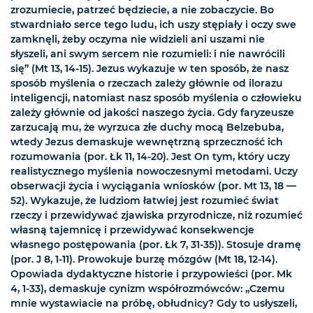
zrozumiecie, patrzeć będziecie, a nie zobaczycie. Bo
stwardniało serce tego ludu, ich uszy stępiały i oczy swe
zamknęli, żeby oczyma nie widzieli ani uszami nie
słyszeli, ani swym sercem nie rozumieli: i nie nawrócili
się” (Mt 13, 14-15). Jezus wykazuje w ten sposób, że nasz
sposób myślenia o rzeczach zależy głównie od ilorazu
inteligencji, natomiast nasz sposób myślenia o człowieku
zależy głównie od jakości naszego życia. Gdy faryzeusze
zarzucają mu, że wyrzuca złe duchy mocą Belzebuba,
wtedy Jezus demaskuje wewnętrzną sprzeczność ich
rozumowania (por. Łk 11, 14-20). Jest On tym, który uczy
realistycznego myślenia nowoczesnymi metodami. Uczy
obserwacji życia i wyciągania wniosków (por. Mt 13, 18 —
52). Wykazuje, że ludziom łatwiej jest rozumieć świat
rzeczy i przewidywać zjawiska przyrodnicze, niż rozumieć
własną tajemnicę i przewidywać konsekwencje
własnego postępowania (por. Łk 7, 31-35)). Stosuje dramę
(por. J 8, 1-11). Prowokuje burzę mózgów (Mt 18, 12-14).
Opowiada dydaktyczne historie i przypowieści (por. Mk
4, 1-33), demaskuje cynizm współrozmówców: „Czemu
mnie wystawiacie na próbę, obłudnicy? Gdy to usłyszeli,