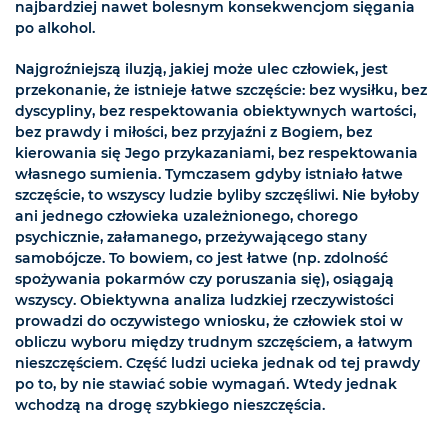
najbardziej nawet bolesnym konsekwencjom sięgania
po alkohol.
Najgroźniejszą iluzją, jakiej może ulec człowiek, jest
przekonanie, że istnieje łatwe szczęście: bez wysiłku, bez
dyscypliny, bez respektowania obiektywnych wartości,
bez prawdy i miłości, bez przyjaźni z Bogiem, bez
kierowania się Jego przykazaniami, bez respektowania
własnego sumienia. Tymczasem gdyby istniało łatwe
szczęście, to wszyscy ludzie byliby szczęśliwi. Nie byłoby
ani jednego człowieka uzależnionego, chorego
psychicznie, załamanego, przeżywającego stany
samobójcze. To bowiem, co jest łatwe (np. zdolność
spożywania pokarmów czy poruszania się), osiągają
wszyscy. Obiektywna analiza ludzkiej rzeczywistości
prowadzi do oczywistego wniosku, że człowiek stoi w
obliczu wyboru między trudnym szczęściem, a łatwym
nieszczęściem. Część ludzi ucieka jednak od tej prawdy
po to, by nie stawiać sobie wymagań. Wtedy jednak
wchodzą na drogę szybkiego nieszczęścia.