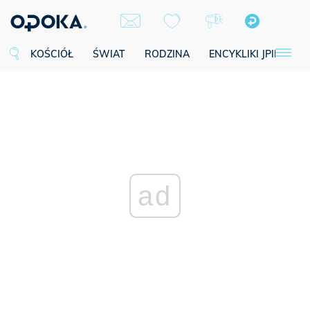
KOŚCIÓŁ
ŚWIAT
RODZINA
ENCYKLIKI JPII
SE
ad