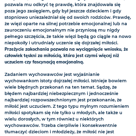
pozwala mu odkryć tę prawdę, która znajdowała się
poza jego zasięgiem, gdy był jeszcze dzieckiem i gdy
stopniowo uniezależniał się od swoich rodziców. Prawdę,
że więzi oparte na silnej potrzebie emocjonalnej lub na
zauroczeniu emocjonalnym nie przyniosą mu nigdy
pełnego szczęścia, że takie więzi będą go ciągle na nowo
niepokoiły i utrudniały uczenie się dojrzałej miłości.
Przeżycie zakochania pozwala na wyciągnięcie wniosku, że
człowiek tęskni za miłością, która jest czymś więcej niż
uczuciem czy fascynacją emocjonalną.
Zadaniem wychowawców jest wyjaśnianie
wychowankom istoty dojrzałej miłości. Istnieje bowiem
wiele błędnych przekonań na ten temat. Sądzę, że
błędem najbardziej niebezpiecznym i jednocześnie
najbardziej rozpowszechnionym jest przekonanie, że
miłość jest uczuciem. Z tego typu mylnym rozumieniem
miłości spotykam się nie tylko u młodych, ale także u
wielu dorosłych, w tym również u niektórych
wychowawców. Trzeba cierpliwie i konsekwentnie
tłumaczyć dzieciom i młodzieży, że miłość nie jest