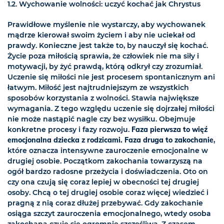
1.2.
Wychowanie wolności
: uczyć kochać jak Chrystus
Prawidłowe myślenie nie wystarczy, aby wychowanek
mądrze kierował swoim życiem i aby nie uciekał od
prawdy. Konieczne jest także to, by nauczył się kochać.
Życie poza miłością sprawia, że człowiek nie ma siły i
motywacji, by żyć prawdą, którą odkrył czy zrozumiał.
Uczenie się miłości nie jest procesem spontanicznym ani
łatwym. Miłość jest najtrudniejszym ze wszystkich
sposobów korzystania z wolności. Stawia największe
wymagania. Z tego względu uczenie się dojrzałej miłości
nie może nastąpić nagle czy bez wysiłku. Obejmuje
konkretne procesy i fazy rozwoju.
Faza pierwsza to więź
emocjonalna dziecka z rodzicami. Faza druga to zakochanie
,
które oznacza intensywne zauroczenie emocjonalne w
drugiej osobie. Początkom zakochania towarzyszą na
ogół bardzo radosne przeżycia i doświadczenia. Oto on
czy ona czują się coraz lepiej w obecności tej drugiej
osoby. Chcą o tej drugiej osobie coraz więcej wiedzieć i
pragną z nią coraz dłużej przebywać. Gdy zakochanie
osiąga szczyt zauroczenia emocjonalnego, wtedy osoba