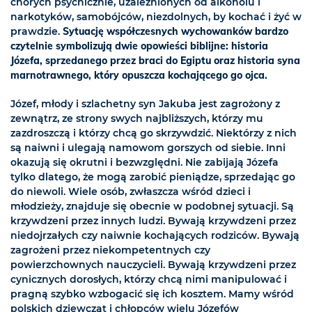
chorych psychicznie, uzależnionych od alkoholu i
narkotyków, samobójców, niezdolnych, by kochać i żyć w
prawdzie.
Sytuację współczesnych wychowanków bardzo
czytelnie symbolizują dwie opowieści biblijne: historia
Józefa, sprzedanego przez braci do Egiptu oraz historia syna
marnotrawnego, który opuszcza kochającego go ojca.
Józef, młody i szlachetny syn Jakuba jest zagrożony z
zewnątrz, ze strony swych najbliższych, którzy mu
zazdroszczą i którzy chcą go skrzywdzić. Niektórzy z nich
są naiwni i ulegają namowom gorszych od siebie. Inni
okazują się okrutni i bezwzględni. Nie zabijają Józefa
tylko dlatego, że mogą zarobić pieniądze, sprzedając go
do niewoli. Wiele osób, zwłaszcza wśród dzieci i
młodzieży, znajduje się obecnie w podobnej sytuacji. Są
krzywdzeni przez innych ludzi. Bywają krzywdzeni przez
niedojrzałych czy naiwnie kochających rodziców. Bywają
zagrożeni przez niekompetentnych czy
powierzchownych nauczycieli. Bywają krzywdzeni przez
cynicznych dorosłych, którzy chcą nimi manipulować i
pragną szybko wzbogacić się ich kosztem. Mamy wśród
polskich dziewcząt i chłopców wielu Józefów