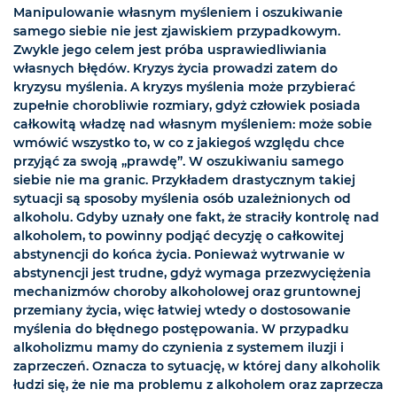
Manipulowanie własnym myśleniem i oszukiwanie
samego siebie nie jest zjawiskiem przypadkowym.
Zwykle jego celem jest próba usprawiedliwiania
własnych błędów. Kryzys życia prowadzi zatem do
kryzysu myślenia. A kryzys myślenia może przybierać
zupełnie chorobliwie rozmiary, gdyż człowiek posiada
całkowitą władzę nad własnym myśleniem: może sobie
wmówić wszystko to, w co z jakiegoś względu chce
przyjąć za swoją „prawdę”. W oszukiwaniu samego
siebie nie ma granic. Przykładem drastycznym takiej
sytuacji są sposoby myślenia osób uzależnionych od
alkoholu. Gdyby uznały one fakt, że straciły kontrolę nad
alkoholem, to powinny podjąć decyzję o całkowitej
abstynencji do końca życia. Ponieważ wytrwanie w
abstynencji jest trudne, gdyż wymaga przezwyciężenia
mechanizmów choroby alkoholowej oraz gruntownej
przemiany życia, więc łatwiej wtedy o dostosowanie
myślenia do błędnego postępowania. W przypadku
alkoholizmu mamy do czynienia z systemem iluzji i
zaprzeczeń. Oznacza to sytuację, w której dany alkoholik
łudzi się, że nie ma problemu z alkoholem oraz zaprzecza