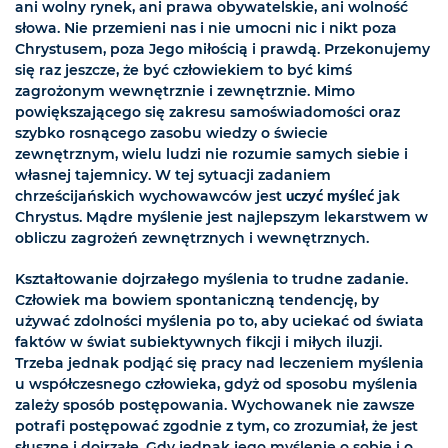
ani wolny rynek, ani prawa obywatelskie, ani wolność
słowa. Nie przemieni nas i nie umocni nic i nikt poza
Chrystusem, poza Jego miłością i prawdą. Przekonujemy
się raz jeszcze, że być człowiekiem to być kimś
zagrożonym wewnętrznie i zewnętrznie. Mimo
powiększającego się zakresu samoświadomości oraz
szybko rosnącego zasobu wiedzy o świecie
zewnętrznym, wielu ludzi nie rozumie samych siebie i
własnej tajemnicy. W tej sytuacji zadaniem
chrześcijańskich wychowawców jest
uczyć myśleć
jak
Chrystus. Mądre myślenie jest najlepszym lekarstwem w
obliczu zagrożeń zewnętrznych i wewnętrznych.
Kształtowanie dojrzałego myślenia to trudne zadanie.
Człowiek ma bowiem spontaniczną tendencję, by
używać zdolności myślenia po to, aby uciekać od świata
faktów w świat subiektywnych fikcji i miłych iluzji.
Trzeba jednak podjąć się pracy nad leczeniem myślenia
u współczesnego człowieka, gdyż od sposobu myślenia
zależy sposób postępowania. Wychowanek nie zawsze
potrafi postępować zgodnie z tym, co zrozumiał, że jest
słuszne i dojrzałe. Gdy jednak jego myślenie o sobie i o