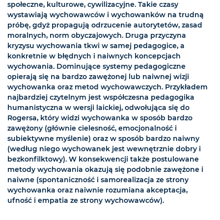
społeczne, kulturowe, cywilizacyjne. Takie czasy
wystawiają wychowawców i wychowanków na trudną
próbę, gdyż propagują odrzucenie autorytetów, zasad
moralnych, norm obyczajowych. Druga przyczyna
kryzysu wychowania tkwi w samej pedagogice, a
konkretnie w błędnych i naiwnych koncepcjach
wychowania. Dominujące systemy pedagogiczne
opierają się na bardzo zawężonej lub naiwnej wizji
wychowanka oraz metod wychowawczych. Przykładem
najbardziej czytelnym jest współczesna pedagogika
humanistyczna w wersji laickiej, odwołująca się do
Rogersa, który widzi wychowanka w sposób bardzo
zawężony (głównie cielesność, emocjonalność i
subiektywne myślenie) oraz w sposób bardzo naiwny
(według niego wychowanek jest wewnętrznie dobry i
bezkonfilktowy). W konsekwencji także postulowane
metody wychowania okazują się podobnie zawężone i
naiwne (spontaniczność i samorealizacja ze strony
wychowanka oraz naiwnie rozumiana akceptacja,
ufność i empatia ze strony wychowawców).