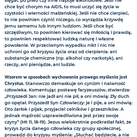
sięgać po piwo czy inne napoje alkoholowe. Jeśli nie
chce być chorym na AIDS, to musi uczyć się życia w
czystości i wierności małżeńskiej. Jeśli nie chce cierpieć,
to nie powinien czynić niczego, co wyrządza krzywdę
jemu samemu lub innym ludziom. Jeśli chce być
szczęśliwym, to powinien kierować się miłością i prawdą,
to powinien respektować ludzką naturę i własne
powołanie. W przeciwnym wypadku nikt i nic nie
uchroni go od kryzysu życia oraz od cierpienia: ani
substancje chemiczne (np. alkohol czy narkotyk), ani
rzeczy, ani pieniądze, ani ludzie.
Wzorem w sposobach wychowania prawego myślenia jest
Chrystus
. Stanowczo demaskuje on cynizm i naiwność
człowieka. Komentując postawę faryzeuszów, stwierdza:
„Przyszedł Jan: nie jadł ani nie pił, a oni mówią: Zły duch
go opętał. Przyszedł Syn Człowieczy: je i pije, a oni mówią:
Oto żarłok i pijak, przyjaciel celników i grzeszników. A
jednak mądrość usprawiedliwiona jest przez swoje
czyny” (Mt 11, 18-19). Jezus wielokrotnie podkreślał fakt, że
kryzys życia danego człowieka czy grupy społecznej,
prowadzi do kryzysu myślenia: „Słuchać będziecie, a nie