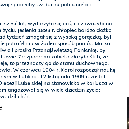
swoje pociechy „w duchu pobożności i
e sześć lat, wydarzyło się coś, co zaważyło na
życiu. Jesienią 1893 r. chłopiec bardzo ciężko
ad tydzień zmagał się z wysoką gorączką, był
z nie potrafił mu w żaden sposób pomóc. Matka
liwie i prosiła Przenajświętszą Panienkę, by
drowie. Zrozpaczona kobieta złożyła ślub, że
wieje, to przeznaczy go do stanu duchownego.
rowia. W czerwcu 1904 r. Karol rozpoczął naukę
m w Lublinie. 12 listopada 1909 r. został
iecezji Lubelskiej na stanowisko wikariusza w
m angażował się w wiele dziedzin życia:
wadził chór.
ć