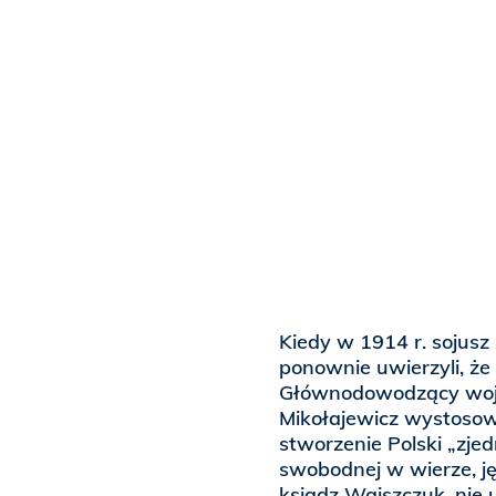
Kiedy w 1914 r. sojusz
ponownie uwierzyli, że
Głównodowodzący wojsk
Mikołajewicz wystosow
stworzenie Polski „zje
swobodnej w wierze, ję
ksiądz Wajszczuk, nie 