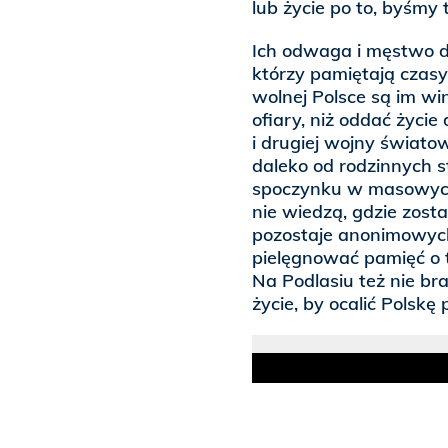
lub życie po to, byśmy 
Ich odwaga i męstwo d
którzy pamiętają czasy
wolnej Polsce są im win
ofiary, niż oddać życi
i drugiej wojny świat
daleko od rodzinnych st
spoczynku w masowych 
nie wiedzą, gdzie zosta
pozostaje anonimowych
pielęgnować pamięć o t
Na Podlasiu też nie br
życie, by ocalić Polskę