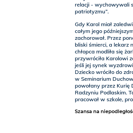
relacji - wychowywali 
patriotyzmu”.
Gdy Karol miał zaledwi
całym jego późniejszym 
zachorował. Przez pon
bliski śmierci, a lekar
chłopca modliła się żar
przywróciła Karolowi z
jeśli jej synek wyzdro
Dziecko wróciło do zd
w Seminarium Duchowny
powołany przez Kurię D
Radzyniu Podlaskim. Ta
pracował w szkole, pro
Szansa na niepodległoś