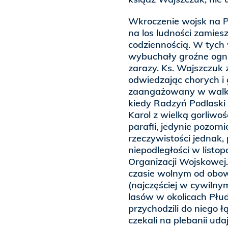
Wkroczenie wojsk na P
na los ludności zamiesz
codziennością. W tych
wybuchały groźne ognis
zarazy. Ks. Wajszczuk z
odwiedzając chorych i
zaangażowany w walkę 
kiedy Radzyń Podlaski 
Karol z wielką gorliwo
parafii, jedynie pozorn
rzeczywistości jednak,
niepodległości w listop
Organizacji Wojskowej.
czasie wolnym od obo
(najczęściej w cywiln
lasów w okolicach Płud
przychodzili do niego ł
czekali na plebanii uda