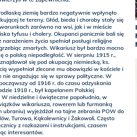
odlaską ziemię bardzo negatywnie wpłynęło
kującej te tereny. Głód, bieda i choroby stały się
 warunkach zarówno na wsi, jak i w mieście
ka tyfusu i cholery. Okupanci panicznie bali się
 narażeniem życia spełniał posługi religijne
 grzebiąc zmarłych. Wikariusz był bardzo mocno
o polską niepodległość. W sierpniu 1915 r.,
znajdował się pod okupacją niemiecką, ks.
ścią wypełniał zlecone mu obowiązki w kościele i
ie nie angażując się w sprawy polityczne. W
 począwszy od 1916 r. do czasu odzyskania
adzie 1918 r., był kapelanem Polskiej
 W niedzielne i świąteczne popołudnia, w
wiązków wikariusza, rowerem lub furmanką
ym ubraniu) wyjeżdżał na tajne zebrania POW do
ów, Turowa, Kąkolewnicy i Żakowoli. Często
ącznicy z rozkazami i instrukcjami, czasem
jąc interesantów.