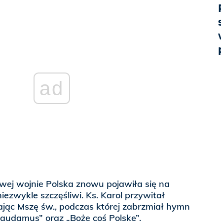
ad
awej wojnie Polska znowu pojawiła się na
iezwykle szczęśliwi. Ks. Karol przywitał
ając Mszę św., podczas której zabrzmiał hymn
udamus” oraz „Boże coś Polskę”.