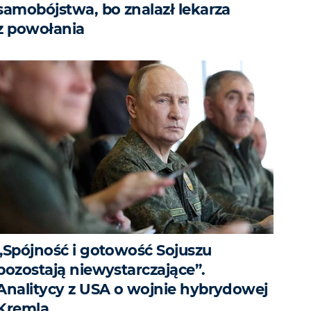
samobójstwa, bo znalazł lekarza
z powołania
„Spójność i gotowość Sojuszu
pozostają niewystarczające”.
Analitycy z USA o wojnie hybrydowej
Kremla