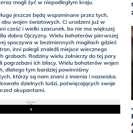
teraz mogli żyć w niepodległym kraju.
ługo jeszcze będą wspominane przez tych,
 obu wojen światowych. Ci urodzeni już w
ni cześć i wielki szacunek, bo nie ma większej
e dla dobra Ojczyzny. Wielu bohaterów pierwszej
owej spoczywa w bezimiennych mogiłach gdzieś
ron, inni polegli znaleźli miejsce wiecznego
grobach. Rodziny wielu żołnierzy do tej pory
li pogrzebani ich bliscy. Wielu bohaterów wojen
, dlatego tym bardziej powinniśmy
ych, którzy są nam znani z imienia i nazwiska.
akowało dzielnych ludzi, poświęcających swoje
 przed okupantami.
REKLAMA
Play