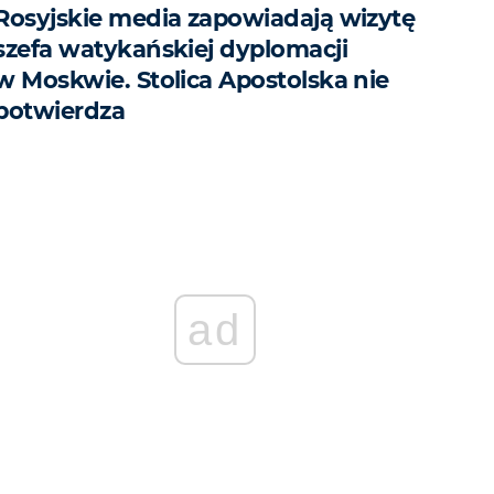
Rosyjskie media zapowiadają wizytę
szefa watykańskiej dyplomacji
w Moskwie. Stolica Apostolska nie
potwierdza
ad