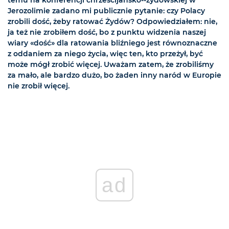
temu na konferencji chrześcijańsko--żydowskiej w
Jerozolimie zadano mi publicznie pytanie: czy Polacy
zrobili dość, żeby ratować Żydów? Odpowiedziałem: nie,
ja też nie zrobiłem dość, bo z punktu widzenia naszej
wiary «dość» dla ratowania bliźniego jest równoznaczne
z oddaniem za niego życia, więc ten, kto przeżył, być
może mógł zrobić więcej. Uważam zatem, że zrobiliśmy
za mało, ale bardzo dużo, bo żaden inny naród w Europie
nie zrobił więcej.
ad