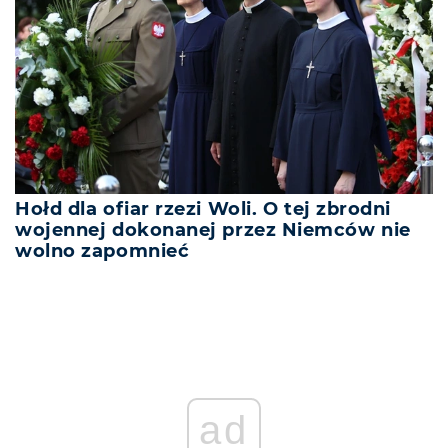
Hołd dla ofiar rzezi Woli. O tej zbrodni
wojennej dokonanej przez Niemców nie
wolno zapomnieć
ad