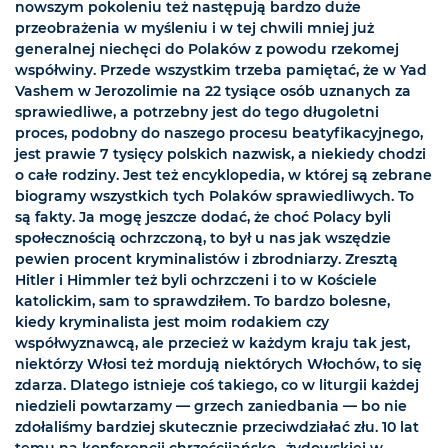
nowszym pokoleniu też następują bardzo duże
przeobrażenia w myśleniu i w tej chwili mniej już
generalnej niechęci do Polaków z powodu rzekomej
współwiny. Przede wszystkim trzeba pamiętać, że w Yad
Vashem w Jerozolimie na 22 tysiące osób uznanych za
sprawiedliwe, a potrzebny jest do tego długoletni
proces, podobny do naszego procesu beatyfikacyjnego,
jest prawie 7 tysięcy polskich nazwisk, a niekiedy chodzi
o całe rodziny. Jest też encyklopedia, w której są zebrane
biogramy wszystkich tych Polaków sprawiedliwych. To
są fakty. Ja mogę jeszcze dodać, że choć Polacy byli
społecznością ochrzczoną, to był u nas jak wszędzie
pewien procent kryminalistów i zbrodniarzy. Zresztą
Hitler i Himmler też byli ochrzczeni i to w Kościele
katolickim, sam to sprawdziłem. To bardzo bolesne,
kiedy kryminalista jest moim rodakiem czy
współwyznawcą, ale przecież w każdym kraju tak jest,
niektórzy Włosi też mordują niektórych Włochów, to się
zdarza. Dlatego istnieje coś takiego, co w liturgii każdej
niedzieli powtarzamy — grzech zaniedbania — bo nie
zdołaliśmy bardziej skutecznie przeciwdziałać złu. 10 lat