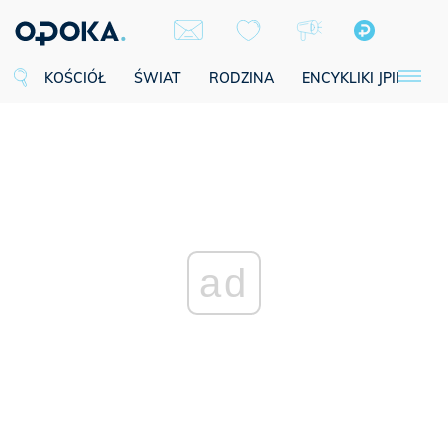
KOŚCIÓŁ
ŚWIAT
RODZINA
ENCYKLIKI JPII
SE
ad