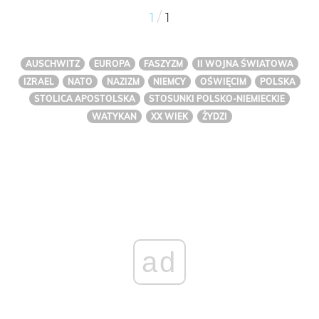
/
1
1
AUSCHWITZ
EUROPA
FASZYZM
II WOJNA ŚWIATOWA
IZRAEL
NATO
NAZIZM
NIEMCY
OŚWIĘCIM
POLSKA
STOLICA APOSTOLSKA
STOSUNKI POLSKO-NIEMIECKIE
WATYKAN
XX WIEK
ŻYDZI
ad