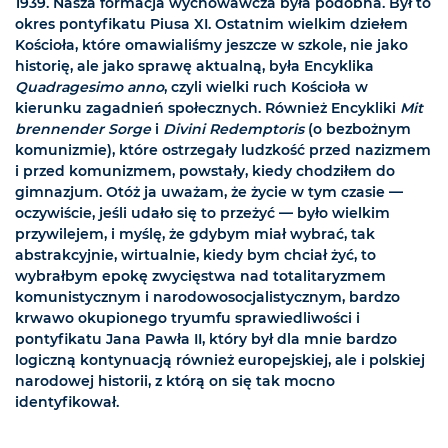
1939. Nasza formacja wychowawcza była podobna. Był to
okres pontyfikatu Piusa XI. Ostatnim wielkim dziełem
Kościoła, które omawialiśmy jeszcze w szkole, nie jako
historię, ale jako sprawę aktualną, była Encyklika
Quadragesimo anno
, czyli wielki ruch Kościoła w
kierunku zagadnień społecznych. Również Encykliki
Mit
brennender Sorge
i
Divini Redemptoris
(o bezbożnym
komunizmie), które ostrzegały ludzkość przed nazizmem
i przed komunizmem, powstały, kiedy chodziłem do
gimnazjum. Otóż ja uważam, że życie w tym czasie —
oczywiście, jeśli udało się to przeżyć — było wielkim
przywilejem, i myślę, że gdybym miał wybrać, tak
abstrakcyjnie, wirtualnie, kiedy bym chciał żyć, to
wybrałbym epokę zwycięstwa nad totalitaryzmem
komunistycznym i narodowosocjalistycznym, bardzo
krwawo okupionego tryumfu sprawiedliwości i
pontyfikatu Jana Pawła II, który był dla mnie bardzo
logiczną kontynuacją również europejskiej, ale i polskiej
narodowej historii, z którą on się tak mocno
identyfikował.