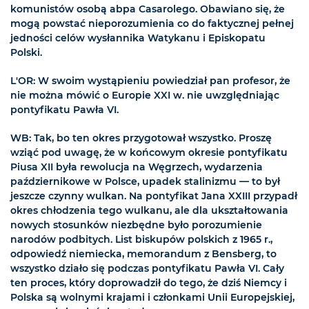
komunistów osobą abpa Casarolego. Obawiano się, że
mogą powstać nieporozumienia co do faktycznej pełnej
jedności celów wysłannika Watykanu i Episkopatu
Polski.
L'OR: W swoim wystąpieniu powiedział pan profesor, że
nie można mówić o Europie XXI w. nie uwzględniając
pontyfikatu Pawła VI.
WB: Tak, bo ten okres przygotował wszystko. Proszę
wziąć pod uwagę, że w końcowym okresie pontyfikatu
Piusa XII była rewolucja na Węgrzech, wydarzenia
październikowe w Polsce, upadek stalinizmu — to był
jeszcze czynny wulkan. Na pontyfikat Jana XXIII przypadł
okres chłodzenia tego wulkanu, ale dla ukształtowania
nowych stosunków niezbędne było porozumienie
narodów podbitych. List biskupów polskich z 1965 r.,
odpowiedź niemiecka, memorandum z Bensberg, to
wszystko działo się podczas pontyfikatu Pawła VI. Cały
ten proces, który doprowadził do tego, że dziś Niemcy i
Polska są wolnymi krajami i członkami Unii Europejskiej,