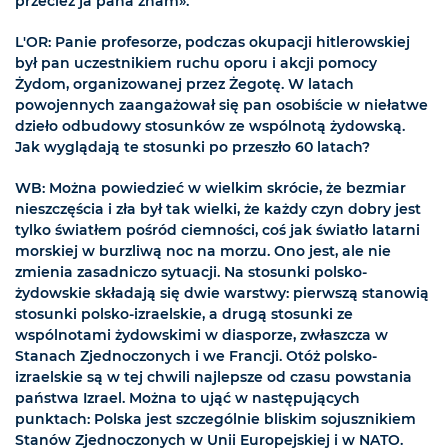
przecież ja pana znam».
L'OR: Panie profesorze, podczas okupacji hitlerowskiej
był pan uczestnikiem ruchu oporu i akcji pomocy
Żydom, organizowanej przez Żegotę. W latach
powojennych zaangażował się pan osobiście w niełatwe
dzieło odbudowy stosunków ze wspólnotą żydowską.
Jak wyglądają te stosunki po przeszło 60 latach?
WB: Można powiedzieć w wielkim skrócie, że bezmiar
nieszczęścia i zła był tak wielki, że każdy czyn dobry jest
tylko światłem pośród ciemności, coś jak światło latarni
morskiej w burzliwą noc na morzu. Ono jest, ale nie
zmienia zasadniczo sytuacji. Na stosunki polsko-
żydowskie składają się dwie warstwy: pierwszą stanowią
stosunki polsko-izraelskie, a drugą stosunki ze
wspólnotami żydowskimi w diasporze, zwłaszcza w
Stanach Zjednoczonych i we Francji. Otóż polsko-
izraelskie są w tej chwili najlepsze od czasu powstania
państwa Izrael. Można to ująć w następujących
punktach: Polska jest szczególnie bliskim sojusznikiem
Stanów Zjednoczonych w Unii Europejskiej i w NATO.