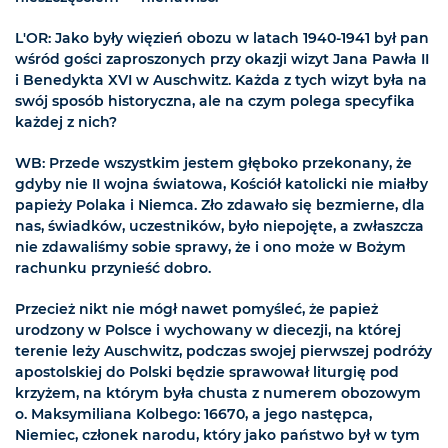
L'OR: Jako były więzień obozu w latach 1940-1941 był pan
wśród gości zaproszonych przy okazji wizyt Jana Pawła II
i Benedykta XVI w Auschwitz. Każda z tych wizyt była na
swój sposób historyczna, ale na czym polega specyfika
każdej z nich?
WB: Przede wszystkim jestem głęboko przekonany, że
gdyby nie II wojna światowa, Kościół katolicki nie miałby
papieży Polaka i Niemca. Zło zdawało się bezmierne, dla
nas, świadków, uczestników, było niepojęte, a zwłaszcza
nie zdawaliśmy sobie sprawy, że i ono może w Bożym
rachunku przynieść dobro.
Przecież nikt nie mógł nawet pomyśleć, że papież
urodzony w Polsce i wychowany w diecezji, na której
terenie leży Auschwitz, podczas swojej pierwszej podróży
apostolskiej do Polski będzie sprawował liturgię pod
krzyżem, na którym była chusta z numerem obozowym
o. Maksymiliana Kolbego: 16670, a jego następca,
Niemiec, członek narodu, który jako państwo był w tym