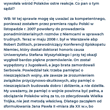
wywołała wśród Polaków ostre reakcje. Co pan o tym
sądzi?
WB: W tej sprawie mogę się uważać za kompetentnego,
ponieważ zostałem przez premiera rządu Polski w
listopadzie r. 2007 powołany do prowadzenia
ponadministerialnych rozmów z Niemcami w sprawach
trudnych. Teraz w maju 2008 r. był w Warszawie abp
Robert Zollitsch, przewodniczący Konferencji Episkopatu
Niemiec, który dostał doktorat honoris causa
Uniwersytetu Stefana Wyszyńskiego i przy tej okazji
wygłosił bardzo piękne przemówienie. On został
wypędzony z Jugosławii, a jego brata zamordowali
Serbowie. Powiedział tak: trzeba pamiętać o
nieszczęściach wojny, ale zawsze ze zrozumieniem
związków przyczynowo-skutkowych, aby pamięć o
nieszczęściach budowała dobro i zbliżenie, a nie dzieliła.
My uważamy, że pamięć o wojnie powinna być pełna, a
obciążanie Polaków winą za to, co zdecydowała Wielka
Trójka, nie jest metodą właściwą. Dlatego zacząłem od
sformułowania Jana Pawła II «miara zła XX w.», bo