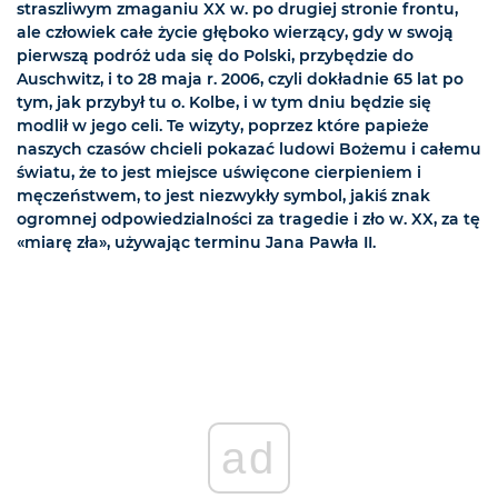
straszliwym zmaganiu XX w. po drugiej stronie frontu,
ale człowiek całe życie głęboko wierzący, gdy w swoją
pierwszą podróż uda się do Polski, przybędzie do
Auschwitz, i to 28 maja r. 2006, czyli dokładnie 65 lat po
tym, jak przybył tu o. Kolbe, i w tym dniu będzie się
modlił w jego celi. Te wizyty, poprzez które papieże
naszych czasów chcieli pokazać ludowi Bożemu i całemu
światu, że to jest miejsce uświęcone cierpieniem i
męczeństwem, to jest niezwykły symbol, jakiś znak
ogromnej odpowiedzialności za tragedie i zło w. XX, za tę
«miarę zła», używając terminu Jana Pawła II.
ad