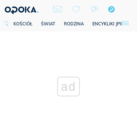
KOŚCIÓŁ
ŚWIAT
RODZINA
ENCYKLIKI JPII
SE
ad