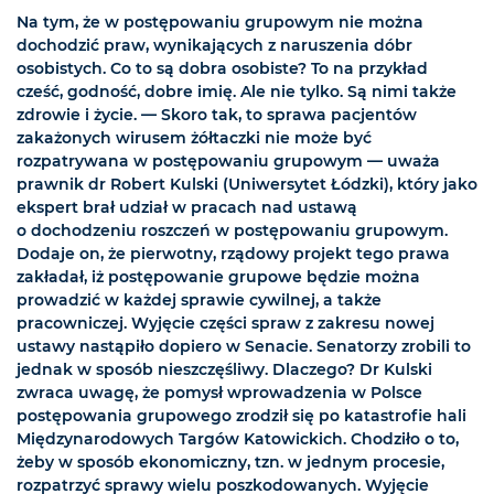
Na tym, że w postępowaniu grupowym nie można
dochodzić praw, wynikających z naruszenia dóbr
osobistych. Co to są dobra osobiste? To na przykład
cześć, godność, dobre imię. Ale nie tylko. Są nimi także
zdrowie i życie. — Skoro tak, to sprawa pacjentów
zakażonych wirusem żółtaczki nie może być
rozpatrywana w postępowaniu grupowym — uważa
prawnik dr Robert Kulski (Uniwersytet Łódzki), który jako
ekspert brał udział w pracach nad ustawą
o dochodzeniu roszczeń w postępowaniu grupowym.
Dodaje on, że pierwotny, rządowy projekt tego prawa
zakładał, iż postępowanie grupowe będzie można
prowadzić w każdej sprawie cywilnej, a także
pracowniczej. Wyjęcie części spraw z zakresu nowej
ustawy nastąpiło dopiero w Senacie. Senatorzy zrobili to
jednak w sposób nieszczęśliwy. Dlaczego? Dr Kulski
zwraca uwagę, że pomysł wprowadzenia w Polsce
postępowania grupowego zrodził się po katastrofie hali
Międzynarodowych Targów Katowickich. Chodziło o to,
żeby w sposób ekonomiczny, tzn. w jednym procesie,
rozpatrzyć sprawy wielu poszkodowanych. Wyjęcie