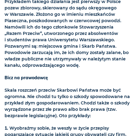
Przykładem takiego działania jest pierwszy w Polsce
pozew zbiorowy, skierowany do sądu okręgowego
w Warszawie. Złożono go w imieniu mieszkańców
Piaseczna, poszkodowanych w czerwcowej powodzi.
Namówili ich do tego członkowie Stowarzyszenia
„Razem Przeciw”, utworzonego przez absolwentów
i studentów prawa Uniwersytetu Warszawskiego.
Pozwanymi są: miejscowa gmina i Skarb Państwa.
Powodowie zarzucają im, że ich domy zostały zalane, bo
władze publiczne nie utrzymywały w należytym stanie
kanału, odprowadzającego wodę.
Bicz na prawodawcę
Skala roszczeń przeciw Skarbowi Państwa może być
ogromna. Nie chodzi tu tylko o szkody spowodowane na
przykład złym gospodarowaniem. Chodzi także o szkody
wyrządzone przez złe prawo albo brak prawa (tzw.
bezprawie legislacyjne). Oto przykłady:
1.
Wyobraźmy sobie, że weszły w życie przepisy
pogarszające sytuację jakiejś grupy obywateli czy firm.