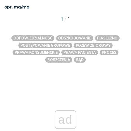
opr. mg/mg
/
1
1
ODPOWIEDZIALNOŚĆ
ODSZKODOWANIE
PIASECZNO
POSTĘPOWANIE GRUPOWE
POZEW ZBIOROWY
PRAWA KONSUMENCKIE
PRAWA PACJENTA
PROCES
ROSZCZENIA
SĄD
ad