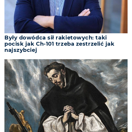
Były dowódca sił rakietowych: taki
pocisk jak Ch-101 trzeba zestrzelić jak
najszybciej