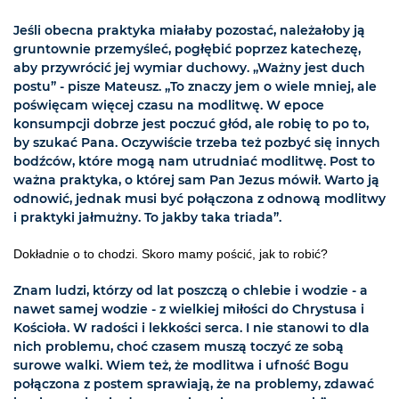
Jeśli obecna praktyka miałaby pozostać, należałoby ją
gruntownie przemyśleć, pogłębić poprzez katechezę,
aby przywrócić jej wymiar duchowy. „Ważny jest duch
postu” - pisze Mateusz. „To znaczy jem o wiele mniej, ale
poświęcam więcej czasu na modlitwę. W epoce
konsumpcji dobrze jest poczuć głód, ale robię to po to,
by szukać Pana. Oczywiście trzeba też pozbyć się innych
bodźców, które mogą nam utrudniać modlitwę. Post to
ważna praktyka, o której sam Pan Jezus mówił. Warto ją
odnowić, jednak musi być połączona z odnową modlitwy
i praktyki jałmużny. To jakby taka triada”.
Dokładnie o to chodzi. Skoro mamy pościć, jak to robić?
Znam ludzi, którzy od lat poszczą o chlebie i wodzie - a
nawet samej wodzie - z wielkiej miłości do Chrystusa i
Kościoła. W radości i lekkości serca. I nie stanowi to dla
nich problemu, choć czasem muszą toczyć ze sobą
surowe walki. Wiem też, że modlitwa i ufność Bogu
połączona z postem sprawiają, że na problemy, zdawać