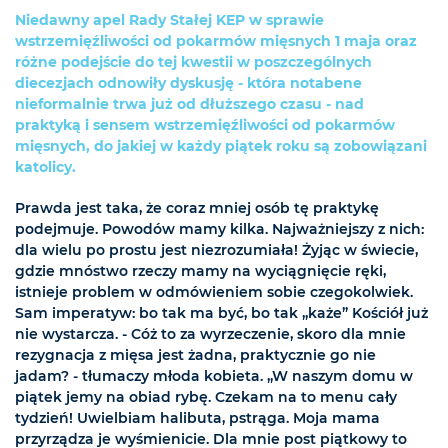
Niedawny apel Rady Stałej KEP w sprawie
wstrzemięźliwości od pokarmów mięsnych 1 maja oraz
różne podejście do tej kwestii w poszczególnych
diecezjach odnowiły dyskusję - która notabene
nieformalnie trwa już od dłuższego czasu - nad
praktyką i sensem wstrzemięźliwości od pokarmów
mięsnych, do jakiej w każdy piątek roku są zobowiązani
katolicy.
Prawda jest taka, że coraz mniej osób tę praktykę
podejmuje. Powodów mamy kilka. Najważniejszy z nich:
dla wielu po prostu jest niezrozumiała! Żyjąc w świecie,
gdzie mnóstwo rzeczy mamy na wyciągnięcie ręki,
istnieje problem w odmówieniem sobie czegokolwiek.
Sam imperatyw: bo tak ma być, bo tak „każe” Kościół już
nie wystarcza. - Cóż to za wyrzeczenie, skoro dla mnie
rezygnacja z mięsa jest żadna, praktycznie go nie
jadam? - tłumaczy młoda kobieta. „W naszym domu w
piątek jemy na obiad rybę. Czekam na to menu cały
tydzień! Uwielbiam halibuta, pstrąga. Moja mama
przyrządza je wyśmienicie. Dla mnie post piątkowy to