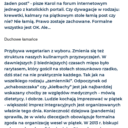
żaden post” - pisze Karol na forum internetowym
jednego z katolickich portali. Czy dywagacje w rodzaju:
krewetki, kalmary na piątkowym stole łamią post czy
nie? Nie łamią. Prawo zostaje zachowane. Formalne
wszystko jest OK. Ale…
Duchowe łamańce
Przybywa wegetarian z wyboru. Zmienia się też
struktura naszych kulinarnych przyzwyczajeń. W
dawniejszych (i biedniejszych) czasach mięso było
rarytasem, który gościł na stołach stosunkowo rzadko,
dziś stać na nie praktycznie każdego. Tak jak na
wszelkiego rodzaju „zamienniki”. Odpoczynek od
„schaboszczaka” czy „kiełbachy” jest jak najbardziej
wskazany choćby ze względów medycznych - mówią
dietetycy. I dobrze. Ludzie kochają imprezować w piątek
- większość imprez integracyjnych jest organizowanych
właśnie tego dnia. Konieczność dziejowa (pandemia)
sprawiła, że w wielu diecezjach obowiązuje formalna
zgoda na organizację wesel w piątek. W 2013 r. biskupi