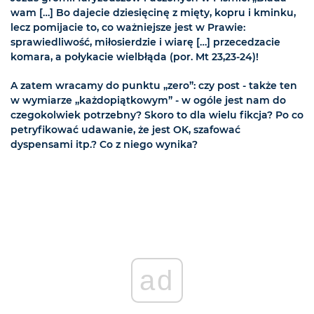
wam […] Bo dajecie dziesięcinę z mięty, kopru i kminku,
lecz pomijacie to, co ważniejsze jest w Prawie:
sprawiedliwość, miłosierdzie i wiarę […] przecedzacie
komara, a połykacie wielbłąda (por. Mt 23,23-24)!
A zatem wracamy do punktu „zero”: czy post - także ten
w wymiarze „każdopiątkowym” - w ogóle jest nam do
czegokolwiek potrzebny? Skoro to dla wielu fikcja? Po co
petryfikować udawanie, że jest OK, szafować
dyspensami itp.? Co z niego wynika?
ad