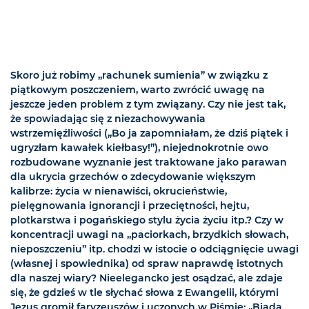
Skoro już robimy „rachunek sumienia” w związku z
piątkowym poszczeniem, warto zwrócić uwagę na
jeszcze jeden problem z tym związany. Czy nie jest tak,
że spowiadając się z niezachowywania
wstrzemięźliwości („Bo ja zapomniałam, że dziś piątek i
ugryzłam kawałek kiełbasy!”), niejednokrotnie owo
rozbudowane wyznanie jest traktowane jako parawan
dla ukrycia grzechów o zdecydowanie większym
kalibrze: życia w nienawiści, okrucieństwie,
pielęgnowania ignorancji i przeciętności, hejtu,
plotkarstwa i pogańskiego stylu życia życiu itp.? Czy w
koncentracji uwagi na „paciorkach, brzydkich słowach,
nieposzczeniu” itp. chodzi w istocie o odciągnięcie uwagi
(własnej i spowiednika) od spraw naprawdę istotnych
dla naszej wiary? Nieelegancko jest osądzać, ale zdaje
się, że gdzieś w tle słychać słowa z Ewangelii, którymi
Jezus gromił faryzeuszów i uczonych w Piśmie: „Biada