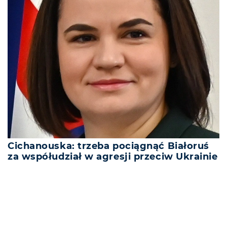
Cichanouska: trzeba pociągnąć Białoruś
za współudział w agresji przeciw Ukrainie