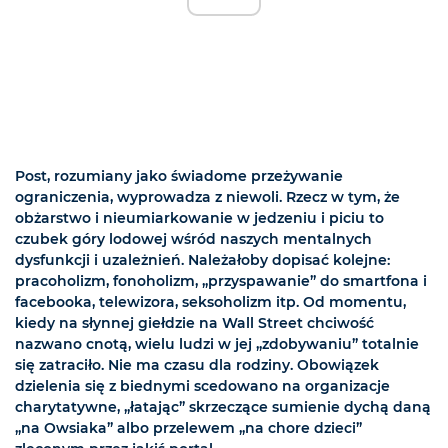
Post, rozumiany jako świadome przeżywanie
ograniczenia, wyprowadza z niewoli. Rzecz w tym, że
obżarstwo i nieumiarkowanie w jedzeniu i piciu to
czubek góry lodowej wśród naszych mentalnych
dysfunkcji i uzależnień. Należałoby dopisać kolejne:
pracoholizm, fonoholizm, „przyspawanie” do smartfona i
facebooka, telewizora, seksoholizm itp. Od momentu,
kiedy na słynnej giełdzie na Wall Street chciwość
nazwano cnotą, wielu ludzi w jej „zdobywaniu” totalnie
się zatraciło. Nie ma czasu dla rodziny. Obowiązek
dzielenia się z biednymi scedowano na organizacje
charytatywne, „łatając” skrzeczące sumienie dychą daną
„na Owsiaka” albo przelewem „na chore dzieci”