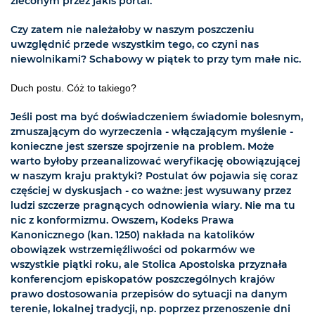
zleconym przez jakiś portal.
Czy zatem nie należałoby w naszym poszczeniu
uwzględnić przede wszystkim tego, co czyni nas
niewolnikami? Schabowy w piątek to przy tym małe nic.
Duch postu. Cóż to takiego?
Jeśli post ma być doświadczeniem świadomie bolesnym,
zmuszającym do wyrzeczenia - włączającym myślenie -
konieczne jest szersze spojrzenie na problem. Może
warto byłoby przeanalizować weryfikację obowiązującej
w naszym kraju praktyki? Postulat ów pojawia się coraz
częściej w dyskusjach - co ważne: jest wysuwany przez
ludzi szczerze pragnących odnowienia wiary. Nie ma tu
nic z konformizmu. Owszem, Kodeks Prawa
Kanonicznego (kan. 1250) nakłada na katolików
obowiązek wstrzemięźliwości od pokarmów we
wszystkie piątki roku, ale Stolica Apostolska przyznała
konferencjom episkopatów poszczególnych krajów
prawo dostosowania przepisów do sytuacji na danym
terenie, lokalnej tradycji, np. poprzez przenoszenie dni