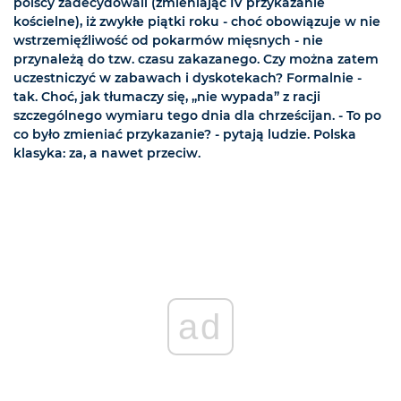
polscy zadecydowali (zmieniając IV przykazanie
kościelne), iż zwykłe piątki roku - choć obowiązuje w nie
wstrzemięźliwość od pokarmów mięsnych - nie
przynależą do tzw. czasu zakazanego. Czy można zatem
uczestniczyć w zabawach i dyskotekach? Formalnie -
tak. Choć, jak tłumaczy się, „nie wypada” z racji
szczególnego wymiaru tego dnia dla chrześcijan. - To po
co było zmieniać przykazanie? - pytają ludzie. Polska
klasyka: za, a nawet przeciw.
ad