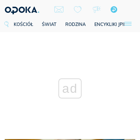
KOŚCIÓŁ
ŚWIAT
RODZINA
ENCYKLIKI JPII
SE
ad