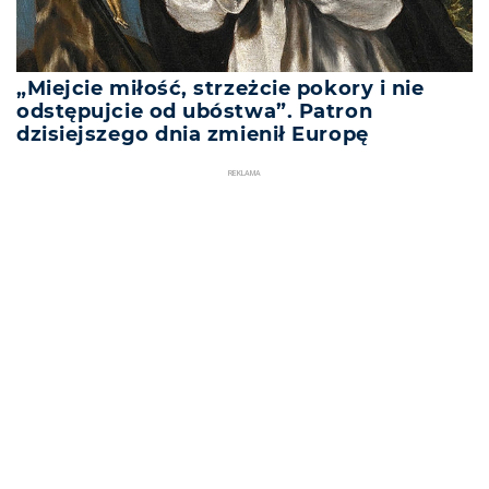
„Miejcie miłość, strzeżcie pokory i nie
odstępujcie od ubóstwa”. Patron
dzisiejszego dnia zmienił Europę
REKLAMA