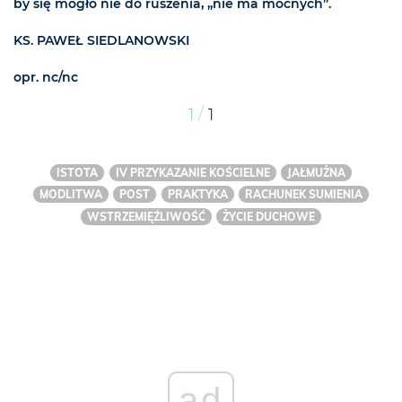
by się mogło nie do ruszenia, „nie ma mocnych”.
KS. PAWEŁ SIEDLANOWSKI
opr. nc/nc
/
1
1
ISTOTA
IV PRZYKAZANIE KOŚCIELNE
JAŁMUŻNA
MODLITWA
POST
PRAKTYKA
RACHUNEK SUMIENIA
WSTRZEMIĘŹLIWOŚĆ
ŻYCIE DUCHOWE
ad