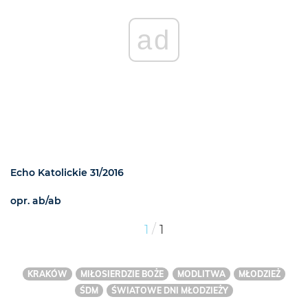
ad
Echo Katolickie 31/2016
opr. ab/ab
/
1
1
KRAKÓW
MIŁOSIERDZIE BOŻE
MODLITWA
MŁODZIEŻ
ŚDM
ŚWIATOWE DNI MŁODZIEŻY