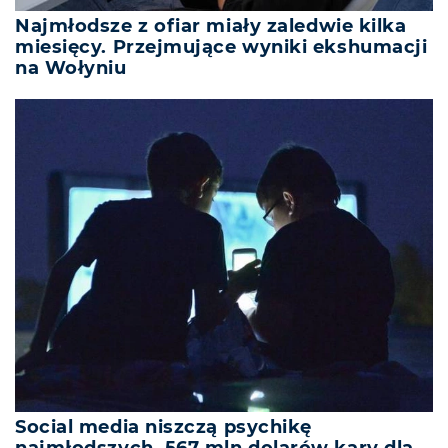
Najmłodsze z ofiar miały zaledwie kilka
miesięcy. Przejmujące wyniki ekshumacji
na Wołyniu
Social media niszczą psychikę
najmłodszych. 567 mln dolarów kary dla