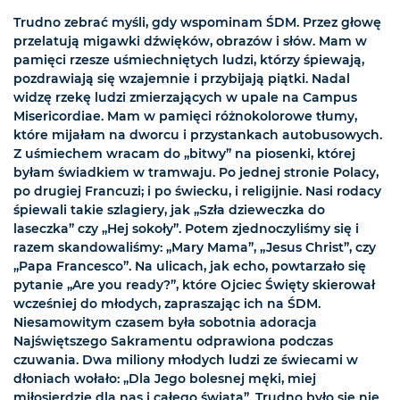
Trudno zebrać myśli, gdy wspominam ŚDM. Przez głowę
przelatują migawki dźwięków, obrazów i słów. Mam w
pamięci rzesze uśmiechniętych ludzi, którzy śpiewają,
pozdrawiają się wzajemnie i przybijają piątki. Nadal
widzę rzekę ludzi zmierzających w upale na Campus
Misericordiae. Mam w pamięci różnokolorowe tłumy,
które mijałam na dworcu i przystankach autobusowych.
Z uśmiechem wracam do „bitwy” na piosenki, której
byłam świadkiem w tramwaju. Po jednej stronie Polacy,
po drugiej Francuzi; i po świecku, i religijnie. Nasi rodacy
śpiewali takie szlagiery, jak „Szła dzieweczka do
laseczka” czy „Hej sokoły”. Potem zjednoczyliśmy się i
razem skandowaliśmy: „Mary Mama”, „Jesus Christ”, czy
„Papa Francesco”. Na ulicach, jak echo, powtarzało się
pytanie „Are you ready?”, które Ojciec Święty skierował
wcześniej do młodych, zapraszając ich na ŚDM.
Niesamowitym czasem była sobotnia adoracja
Najświętszego Sakramentu odprawiona podczas
czuwania. Dwa miliony młodych ludzi ze świecami w
dłoniach wołało: „Dla Jego bolesnej męki, miej
miłosierdzie dla nas i całego świata”. Trudno było się nie