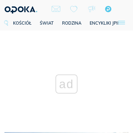
KOŚCIÓŁ
ŚWIAT
RODZINA
ENCYKLIKI JPII
SE
ad