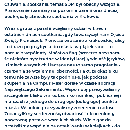
Czuwania, spotkania, temat ŚDM był obecny wszędzie.
Planowanie i zamiary na poziomie parafii oraz diecezji
podkręcały atmosferę spotkania w Krakowie.
Wraz z grupą z parafii wzięliśmy udział w trzech
ostatnich dniach spotkania, gdy towarzyszył nam Ojciec
Święty Franciszek. Pierwsze wrażenie z krakowskiej ulicy
- od razu po przybyciu do miasta w piątek rano - to
poczucie wspólnoty. Mnóstwo flag (szczerze przyznam,
że niektóre były trudne w identyfikacji), wielość języków,
uśmiech wszystkich i łączące nas to samo pragnienie -
czerpania ze wzajemnej obecności. Fakt, że okazje ku
temu nie zawsze były tak podniosłe, jak podczas
skupienia na Campus Miseridoriae w czasie adoracji
Najświętszego Sakramentu. Wspólnotę przeżywaliśmy
szczególnie blisko w środkach komunikacji publicznej i
marszach z jednego do drugiego (odległego) punktu
miasta. Wspólnie przeżywaliśmy zmęczenie i radość.
Zobaczyliśmy serdeczność, otwartość i nieocenioną,
pozytywną postawę wszelkich służb. Wiele godzin
przeżyliśmy wspólnie na oczekiwaniu w kolejkach - do