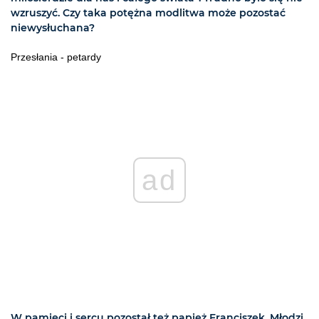
wzruszyć. Czy taka potężna modlitwa może pozostać
niewysłuchana?
Przesłania - petardy
ad
W pamięci i sercu pozostał też papież Franciszek. Młodzi