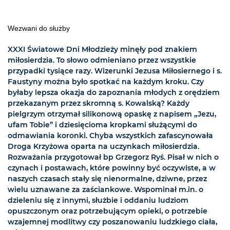
Wezwani do służby
XXXI Światowe Dni Młodzieży minęły pod znakiem
miłosierdzia. To słowo odmieniano przez wszystkie
przypadki tysiące razy. Wizerunki Jezusa Miłosiernego i s.
Faustyny można było spotkać na każdym kroku. Czy
byłaby lepsza okazja do zapoznania młodych z orędziem
przekazanym przez skromną s. Kowalską? Każdy
pielgrzym otrzymał silikonową opaskę z napisem „Jezu,
ufam Tobie” i dziesięcioma kropkami służącymi do
odmawiania koronki. Chyba wszystkich zafascynowała
Droga Krzyżowa oparta na uczynkach miłosierdzia.
Rozważania przygotował bp Grzegorz Ryś. Pisał w nich o
czynach i postawach, które powinny być oczywiste, a w
naszych czasach stały się nienormalne, dziwne, przez
wielu uznawane za zaściankowe. Wspominał m.in. o
dzieleniu się z innymi, służbie i oddaniu ludziom
opuszczonym oraz potrzebującym opieki, o potrzebie
wzajemnej modlitwy czy poszanowaniu ludzkiego ciała,