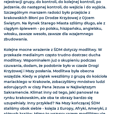
rejestracji grupy, do kontroli, do kolejnej kontroli, po
jedzenie, do następnej kontroli, do wejścia i do wyjścia.
Szczególnym marszem radości było przejście z
krakowskich Błoni po Drodze Krzyżowej z Ojcem
Świętym. Na Rynek Starego Miasta szliśmy długo, ale z
ciągłym śpiewem - po polsku, hiszpańsku, angielsku,
włosku, zawsze wesoło, zawsze dla wzajemnego
zbudowania.
Kolejne mocne wrażenie z ŚDM dotyczy modlitwy. W
przekazie medialnym często trudno dostrzec ducha
modlitwy. Wspominałem już o skupieniu podczas
czuwania, dodam, że podobnie było w czasie Drogi
Krzyżowej i Mszy posłania. Modlitwa była obecna
wszędzie. Kiedy w piątek weszliśmy z grupą do kościoła
mariackiego w Krakowie, zobaczyliśmy mnóstwo ludzi
adorujących w ciszy Pana Jezusa w Najświętszym
Sakramencie. Klimat inny od tego, jaki panował na
rynku krakowskim, ale oba te obrazy bardzo się
uzupełniały. Inny przykład? Na Mszy kończącej ŚDM
staliśmy obok siebie - księża z Europy, Afryki, Ameryki, z
różnych krajów. Mimo to wszyscy razem modliliśmy się