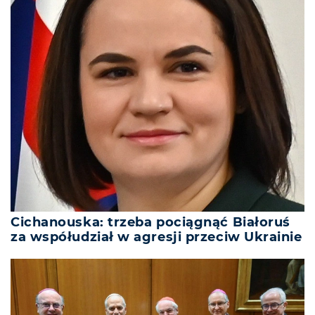
Cichanouska: trzeba pociągnąć Białoruś
za współudział w agresji przeciw Ukrainie