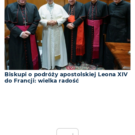
Biskupi o podróży apostolskiej Leona XIV
do Francji: wielka radość