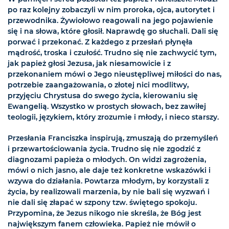
po raz kolejny zobaczyli w nim proroka, ojca, autorytet i
przewodnika. Żywiołowo reagowali na jego pojawienie
się i na słowa, które głosił. Naprawdę go słuchali. Dali się
porwać i przekonać. Z każdego z przesłań płynęła
mądrość, troska i czułość. Trudno się nie zachwycić tym,
jak papież głosi Jezusa, jak niesamowicie i z
przekonaniem mówi o Jego nieustępliwej miłości do nas,
potrzebie zaangażowania, o złotej nici modlitwy,
przyjęciu Chrystusa do swego życia, kierowaniu się
Ewangelią. Wszystko w prostych słowach, bez zawiłej
teologii, językiem, który zrozumie i młody, i nieco starszy.
Przesłania Franciszka inspirują, zmuszają do przemyśleń
i przewartościowania życia. Trudno się nie zgodzić z
diagnozami papieża o młodych. On widzi zagrożenia,
mówi o nich jasno, ale daje też konkretne wskazówki i
wzywa do działania. Powtarza młodym, by korzystali z
życia, by realizowali marzenia, by nie bali się wyzwań i
nie dali się złapać w szpony tzw. świętego spokoju.
Przypomina, że Jezus nikogo nie skreśla, że Bóg jest
największym fanem człowieka. Papież nie mówił o