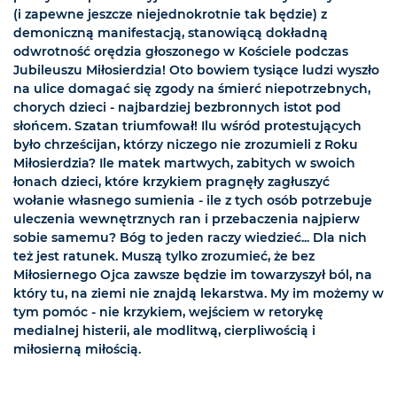
(i zapewne jeszcze niejednokrotnie tak będzie) z
demoniczną manifestacją, stanowiącą dokładną
odwrotność orędzia głoszonego w Kościele podczas
Jubileuszu Miłosierdzia! Oto bowiem tysiące ludzi wyszło
na ulice domagać się zgody na śmierć niepotrzebnych,
chorych dzieci - najbardziej bezbronnych istot pod
słońcem. Szatan triumfował! Ilu wśród protestujących
było chrześcijan, którzy niczego nie zrozumieli z Roku
Miłosierdzia? Ile matek martwych, zabitych w swoich
łonach dzieci, które krzykiem pragnęły zagłuszyć
wołanie własnego sumienia - ile z tych osób potrzebuje
uleczenia wewnętrznych ran i przebaczenia najpierw
sobie samemu? Bóg to jeden raczy wiedzieć... Dla nich
też jest ratunek. Muszą tylko zrozumieć, że bez
Miłosiernego Ojca zawsze będzie im towarzyszył ból, na
który tu, na ziemi nie znajdą lekarstwa. My im możemy w
tym pomóc - nie krzykiem, wejściem w retorykę
medialnej histerii, ale modlitwą, cierpliwością i
miłosierną miłością.