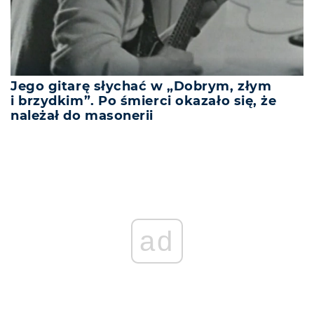
Jego gitarę słychać w „Dobrym, złym
i brzydkim”. Po śmierci okazało się, że
należał do masonerii
ad