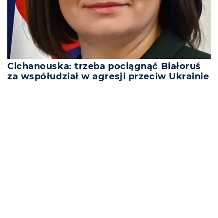
Cichanouska: trzeba pociągnąć Białoruś
za współudział w agresji przeciw Ukrainie
REKLAMA