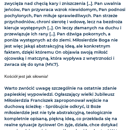
zwycięża nad chęcią kary i zniszczenia [...]. Pan uwalnia
jeńców, Pan przywraca wzrok niewidomym, Pan podnosi
pochylonych, Pan miłuje sprawiedliwych. Pan strzeże
przychodniów, chroni sierotę i wdowę, lecz na bezdroża
kieruje występnych [...]. On leczy złamanych na duchu i
przewiązuje ich rany [...]. Pan dźwiga pokornych, a
poniża występnych aż do ziemi. Miłosierdzie Boga nie
jest więc jakąś abstrakcyjną ideą, ale konkretnym
faktem, dzięki któremu On objawia swoją miłość
ojcowską i matczyną, która wypływa z wnętrzności i
zwraca się do syna (MV.7).
Kościół jest jak siłownia!
Warto zwrócić uwagę szczególnie na ostatnie zdanie
papieskiej wypowiedzi. Ogłaszający wielki Jubileusz
Miłosierdzia Franciszek zaproponował wejście na
duchową ścieżkę: - Spróbujcie odkryć, iż Boże
miłosierdzie jest nie tyle abstrakcyjną, teologicznie
kompletnie opisaną, piękną ideą, co przekłada się na
realne sytuacje życiowe! On żyje, działa, chce dotykać