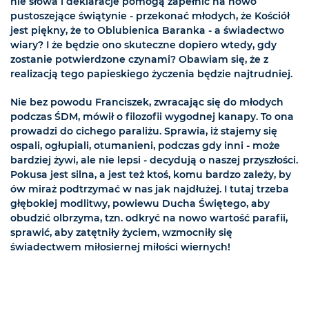
nie słowa i deklaracje pomogą zapełnić na nowo
pustoszejące świątynie - przekonać młodych, że Kościół
jest piękny, że to Oblubienica Baranka - a świadectwo
wiary? I że będzie ono skuteczne dopiero wtedy, gdy
zostanie potwierdzone czynami? Obawiam się, że z
realizacją tego papieskiego życzenia będzie najtrudniej.
Nie bez powodu Franciszek, zwracając się do młodych
podczas ŚDM, mówił o filozofii wygodnej kanapy. To ona
prowadzi do cichego paraliżu. Sprawia, iż stajemy się
ospali, ogłupiali, otumanieni, podczas gdy inni - może
bardziej żywi, ale nie lepsi - decydują o naszej przyszłości.
Pokusa jest silna, a jest też ktoś, komu bardzo zależy, by
ów miraż podtrzymać w nas jak najdłużej. I tutaj trzeba
głębokiej modlitwy, powiewu Ducha Świętego, aby
obudzić olbrzyma, tzn. odkryć na nowo wartość parafii,
sprawić, aby zatętniły życiem, wzmocniły się
świadectwem miłosiernej miłości wiernych!