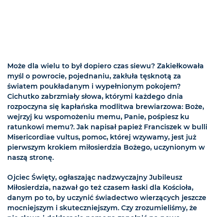
Może dla wielu to był dopiero czas siewu? Zakiełkowała
myśl o powrocie, pojednaniu, zakłuła tęsknotą za
światem poukładanym i wypełnionym pokojem?
Cichutko zabrzmiały słowa, którymi każdego dnia
rozpoczyna się kapłańska modlitwa brewiarzowa: Boże,
wejrzyj ku wspomożeniu memu, Panie, pośpiesz ku
ratunkowi memu?. Jak napisał papież Franciszek w bulli
Misericordiae vultus, pomoc, której wzywamy, jest już
pierwszym krokiem miłosierdzia Bożego, uczynionym w
naszą stronę.
Ojciec Święty, ogłaszając nadzwyczajny Jubileusz
Miłosierdzia, nazwał go też czasem łaski dla Kościoła,
danym po to, by uczynić świadectwo wierzących jeszcze
mocniejszym i skuteczniejszym. Czy zrozumieliśmy, że