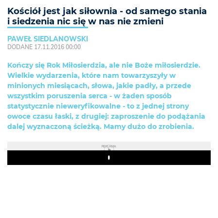
Kościół jest jak siłownia - od samego stania
i siedzenia nic się w nas nie zmieni
PAWEŁ SIEDLANOWSKI
DODANE 17.11.2016 00:00
Kończy się Rok Miłosierdzia, ale nie Boże miłosierdzie.
Wielkie wydarzenia, które nam towarzyszyły w
minionych miesiącach, słowa, jakie padły, a przede
wszystkim poruszenia serca - w żaden sposób
statystycznie nieweryfikowalne - to z jednej strony
owoce czasu łaski, z drugiej: zaproszenie do podążania
dalej wyznaczoną ścieżką. Mamy dużo do zrobienia.
REKLAMA
Play