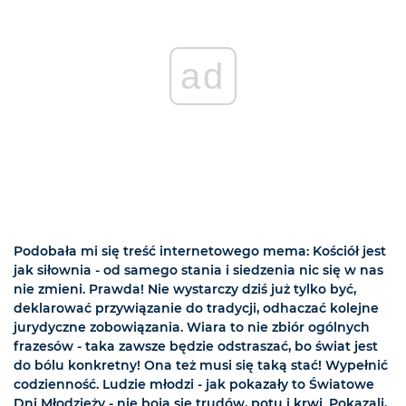
ad
Podobała mi się treść internetowego mema: Kościół jest
jak siłownia - od samego stania i siedzenia nic się w nas
nie zmieni. Prawda! Nie wystarczy dziś już tylko być,
deklarować przywiązanie do tradycji, odhaczać kolejne
jurydyczne zobowiązania. Wiara to nie zbiór ogólnych
frazesów - taka zawsze będzie odstraszać, bo świat jest
do bólu konkretny! Ona też musi się taką stać! Wypełnić
codzienność. Ludzie młodzi - jak pokazały to Światowe
Dni Młodzieży - nie boją się trudów, potu i krwi. Pokazali,