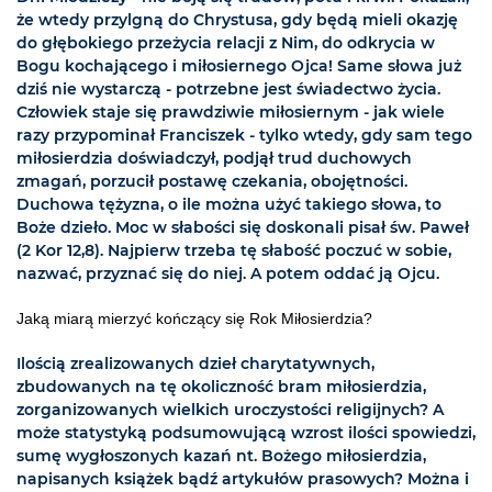
że wtedy przylgną do Chrystusa, gdy będą mieli okazję
do głębokiego przeżycia relacji z Nim, do odkrycia w
Bogu kochającego i miłosiernego Ojca! Same słowa już
dziś nie wystarczą - potrzebne jest świadectwo życia.
Człowiek staje się prawdziwie miłosiernym - jak wiele
razy przypominał Franciszek - tylko wtedy, gdy sam tego
miłosierdzia doświadczył, podjął trud duchowych
zmagań, porzucił postawę czekania, obojętności.
Duchowa tężyzna, o ile można użyć takiego słowa, to
Boże dzieło. Moc w słabości się doskonali pisał św. Paweł
(2 Kor 12,8). Najpierw trzeba tę słabość poczuć w sobie,
nazwać, przyznać się do niej. A potem oddać ją Ojcu.
Jaką miarą mierzyć kończący się Rok Miłosierdzia?
Ilością zrealizowanych dzieł charytatywnych,
zbudowanych na tę okoliczność bram miłosierdzia,
zorganizowanych wielkich uroczystości religijnych? A
może statystyką podsumowującą wzrost ilości spowiedzi,
sumę wygłoszonych kazań nt. Bożego miłosierdzia,
napisanych książek bądź artykułów prasowych? Można i