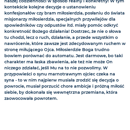
naszej codzienności w sposób realny i konkretny! W tym
kontekście kolejne decyzje o ustanowieniu
konfesjonałów czy bram miłosierdzia, posłaniu do świata
misjonarzy miłosierdzia, specjalnych przywilejów dla
spowiedników czy odpustów itd. miały pomóc odkryć
konkretność Bożego działania! Dostrzec, że nie o słowa
tu chodzi, lecz o ruch, działanie, a przede wszystkim o
nawrócenie, które zawsze jest zdecydowanym ruchem w
stronę miłującego Ojca. Miłosierdzie Boga trudno
bowiem porównać do automatu. Jest darmowe, bo taki
charakter ma łaska zbawienia, ale też nie może On
niczego zdziałać, jeśli Mu na to nie pozwolimy. W
przypowieści o synu marnotrawnym ojciec czeka na
syna - to w nim najpierw musiała zrodzić się decyzja o
powrocie, musiał porzucić chore ambicje i próżną miłość
siebie, by dokonała się wewnętrzna przemiana, która
zaowocowała powrotem.