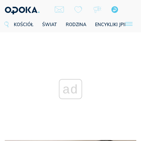
KOŚCIÓŁ
ŚWIAT
RODZINA
ENCYKLIKI JPII
SE
ad