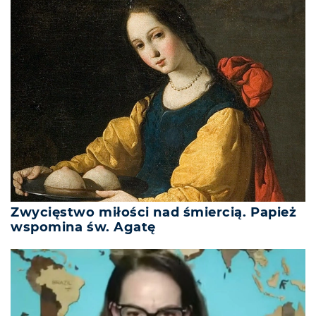
Zwycięstwo miłości nad śmiercią. Papież
wspomina św. Agatę