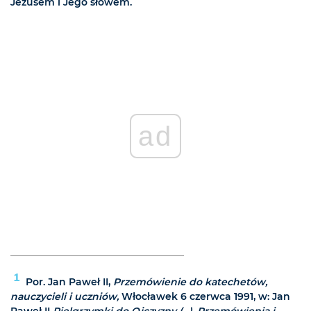
Jezusem i Jego słowem.
ad
1
Por. Jan Paweł II,
Przemówienie do katechetów,
nauczycieli i uczniów,
Włocławek 6 czerwca 1991, w: Jan
Paweł II
Pielgrzymki do Ojczyzny (...). Przemówienia i