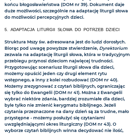
końcu błogosławieństwa (DOM nr 39). Dokument daje
duże możliwości, szczególnie na adaptację liturgii słowa
do możliwości percepcyjnych dzieci.
5. ADAPTACJA LITURGII SŁOWA DO POTRZEB DZIECI
Struktura Mszy św. adresowana jest do ludzi dorosłych.
Biorąc pod uwagę powyższe stwierdzenie,
Dyrektorium
zezwala na adaptację liturgii słowa, która w tradycyjnym
przebiegu przynosi dzieciom najwięcej trudności.
Przygotowując scenariusz liturgii słowa dla dzieci,
możemy opuścić jeden czy drugi element rytu
wstępnego, a inny z kolei rozbudować (DOM nr 40).
Możemy zrezygnować z czytań biblijnych, ograniczając
się tylko do Ewangelii (DOM nr 41). Można z Ewangelii
wybrać niektóre zdania, bardziej zrozumiałe dla dzieci,
byle tylko nie zmienić kerygmatu biblijnego. Jeżeli
czytania przeznaczone na dany dzień są za trudne, mało
przystępne - możemy posłużyć się czytaniami
uwzględniającymi okres liturgiczny (DOM nr 43). O
wyborze czytań biblijnych winna decydować nie ilość,