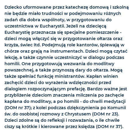
Dziecko uformowane przez katechezę domową i szkolną
nie będzie miało trudności w podejmowaniu różnych
zadań dla dobra wspólnoty, w przygotowaniu do
uczestnictwa w Eucharystii. Jeżeli na dziecięcą
Eucharystię przeznacza się specjalne pomieszczenie -
dzieci mogą włączyć się w przygotowanie ołtarza oraz
krzyża, świec itd. Podejmują role kantorów, śpiewają w
chórze oraz grają na instrumentach. Dzieci mogą czytać
lekcję, a także czynnie uczestniczyć w dialogu podczas
homilii. One przygotowują wezwania do modlitwy
powszechnej, a także przynoszą dary do ołtarza. Mogą
także spełniać funkcję ministrantów. Kapłan winien
zachęcić dzieci do wyrażenia wdzięczności przed
dialogiem rozpoczynającym prefację. Bardzo ważne jest
przybliżenie dzieciom znaczenia milczenia po zachęcie
kapłana do modlitwy, a po homilii - do chwili medytacji
(DOM nr 37); z kolei podczas dziękczynienia po Komunii
św. do osobistej rozmowy z Chrystusem (DOM nr 23).
Dzieci zdolne są do refleksji i rozważania, o ile chwile
ciszy są krótkie i kierowane przez księdza (DOM nr 37).