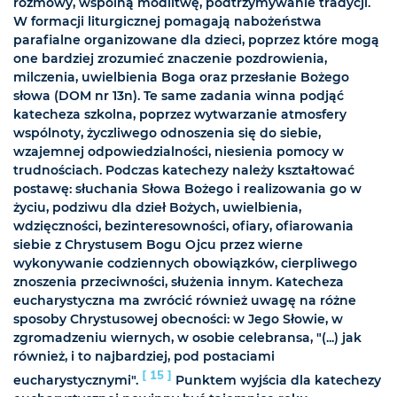
rozmowy, wspólną modlitwę, podtrzymywanie tradycji.
W formacji liturgicznej pomagają nabożeństwa
parafialne organizowane dla dzieci, poprzez które mogą
one bardziej zrozumieć znaczenie pozdrowienia,
milczenia, uwielbienia Boga oraz przesłanie Bożego
słowa (DOM nr 13n). Te same zadania winna podjąć
katecheza szkolna, poprzez wytwarzanie atmosfery
wspólnoty, życzliwego odnoszenia się do siebie,
wzajemnej odpowiedzialności, niesienia pomocy w
trudnościach. Podczas katechezy należy kształtować
postawę: słuchania Słowa Bożego i realizowania go w
życiu, podziwu dla dzieł Bożych, uwielbienia,
wdzięczności, bezinteresowności, ofiary, ofiarowania
siebie z Chrystusem Bogu Ojcu przez wierne
wykonywanie codziennych obowiązków, cierpliwego
znoszenia przeciwności, służenia innym. Katecheza
eucharystyczna ma zwrócić również uwagę na różne
sposoby Chrystusowej obecności: w Jego Słowie, w
zgromadzeniu wiernych, w osobie celebransa, "(...) jak
również, i to najbardziej, pod postaciami
[ 15 ]
eucharystycznymi".
Punktem wyjścia dla katechezy