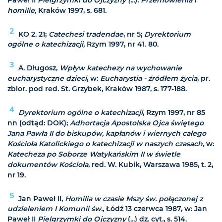
homilie,
Kraków 1997, s. 681.
2
KO 2. 21;
Catechesi tradendae
, nr 5;
Dyrektorium
ogólne o katechizacji,
Rzym 1997, nr 41. 80.
3
A. Długosz,
Wpływ katechezy na wychowanie
eucharystyczne dzieci
, w:
Eucharystia - źródłem życia
, pr.
zbior. pod red. St. Grzybek, Kraków 1987, s. 177-188.
4
Dyrektorium ogólne o katechizacji
, Rzym 1997, nr 85
nn (odtąd: DOK);
Adhortacja Apostolska Ojca świętego
Jana Pawła II do biskupów, kapłanów i wiernych całego
Kościoła Katolickiego o katechizacji w naszych czasach,
w:
Katecheza po Soborze Watykańskim II w świetle
dokumentów Kościoła
, red. W. Kubik, Warszawa 1985, t. 2,
nr 19.
5
Jan Paweł II,
Homilia w czasie Mszy św. połączonej z
udzieleniem I Komunii św.,
Łódź 13 czerwca 1987, w: Jan
Paweł II
Pielgrzymki do Ojczyzny
(...) dz. cyt., s. 514.