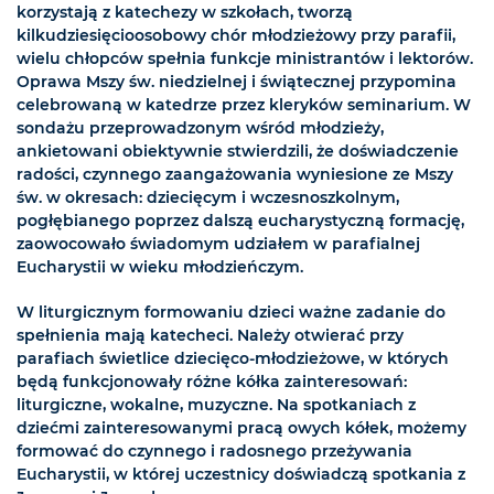
korzystają z katechezy w szkołach, tworzą
kilkudziesięcioosobowy chór młodzieżowy przy parafii,
wielu chłopców spełnia funkcje ministrantów i lektorów.
Oprawa Mszy św. niedzielnej i świątecznej przypomina
celebrowaną w katedrze przez kleryków seminarium. W
sondażu przeprowadzonym wśród młodzieży,
ankietowani obiektywnie stwierdzili, że doświadczenie
radości, czynnego zaangażowania wyniesione ze Mszy
św. w okresach: dziecięcym i wczesnoszkolnym,
pogłębianego poprzez dalszą eucharystyczną formację,
zaowocowało świadomym udziałem w parafialnej
Eucharystii w wieku młodzieńczym.
W liturgicznym formowaniu dzieci ważne zadanie do
spełnienia mają katecheci. Należy otwierać przy
parafiach świetlice dziecięco-młodzieżowe, w których
będą funkcjonowały różne kółka zainteresowań:
liturgiczne, wokalne, muzyczne. Na spotkaniach z
dziećmi zainteresowanymi pracą owych kółek, możemy
formować do czynnego i radosnego przeżywania
Eucharystii, w której uczestnicy doświadczą spotkania z