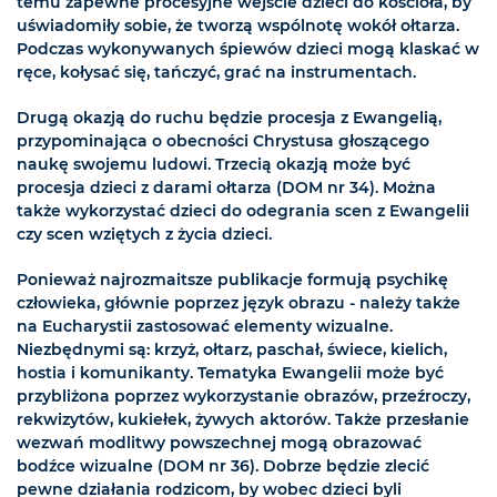
temu zapewne procesyjne wejście dzieci do kościoła, by
uświadomiły sobie, że tworzą wspólnotę wokół ołtarza.
Podczas wykonywanych śpiewów dzieci mogą klaskać w
ręce, kołysać się, tańczyć, grać na instrumentach.
Drugą okazją do ruchu będzie procesja z Ewangelią,
przypominająca o obecności Chrystusa głoszącego
naukę swojemu ludowi. Trzecią okazją może być
procesja dzieci z darami ołtarza (DOM nr 34). Można
także wykorzystać dzieci do odegrania scen z Ewangelii
czy scen wziętych z życia dzieci.
Ponieważ najrozmaitsze publikacje formują psychikę
człowieka, głównie poprzez język obrazu - należy także
na Eucharystii zastosować elementy wizualne.
Niezbędnymi są: krzyż, ołtarz, paschał, świece, kielich,
hostia i komunikanty. Tematyka Ewangelii może być
przybliżona poprzez wykorzystanie obrazów, przeźroczy,
rekwizytów, kukiełek, żywych aktorów. Także przesłanie
wezwań modlitwy powszechnej mogą obrazować
bodźce wizualne (DOM nr 36). Dobrze będzie zlecić
pewne działania rodzicom, by wobec dzieci byli