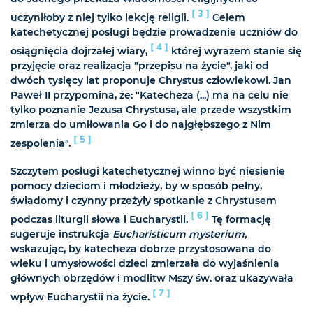
[ 3 ]
uczyniłoby z niej tylko lekcję religii.
Celem
katechetycznej posługi będzie prowadzenie uczniów do
[ 4 ]
osiągnięcia dojrzałej wiary,
której wyrazem stanie się
przyjęcie oraz realizacja "przepisu na życie", jaki od
dwóch tysięcy lat proponuje Chrystus człowiekowi. Jan
Paweł II przypomina, że: "Katecheza (...) ma na celu nie
tylko poznanie Jezusa Chrystusa, ale przede wszystkim
zmierza do umiłowania Go i do najgłębszego z Nim
[ 5 ]
zespolenia".
Szczytem posługi katechetycznej winno być niesienie
pomocy dzieciom i młodzieży, by w sposób pełny,
świadomy i czynny przeżyły spotkanie z Chrystusem
[ 6 ]
podczas liturgii słowa i Eucharystii.
Tę formację
sugeruje instrukcja
Eucharisticum mysterium,
wskazując, by katecheza dobrze przystosowana do
wieku i umysłowości dzieci zmierzała do wyjaśnienia
głównych obrzędów i modlitw Mszy św. oraz ukazywała
[ 7 ]
wpływ Eucharystii na życie.