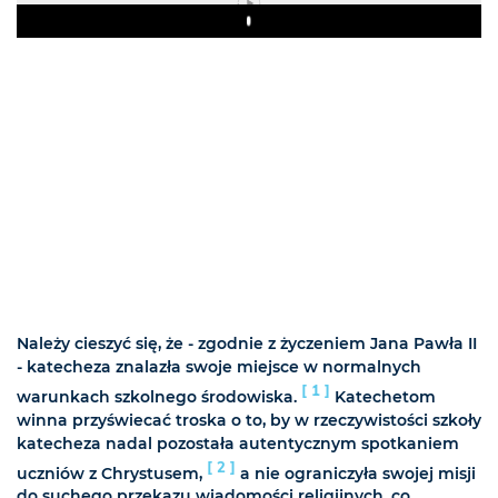
Play
Należy cieszyć się, że - zgodnie z życzeniem Jana Pawła II
- katecheza znalazła swoje miejsce w normalnych
[ 1 ]
warunkach szkolnego środowiska.
Katechetom
winna przyświecać troska o to, by w rzeczywistości szkoły
katecheza nadal pozostała autentycznym spotkaniem
[ 2 ]
uczniów z Chrystusem,
a nie ograniczyła swojej misji
do suchego przekazu wiadomości religijnych, co