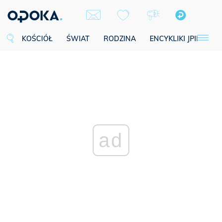
KOŚCIÓŁ
ŚWIAT
RODZINA
ENCYKLIKI JPII
SE
ad