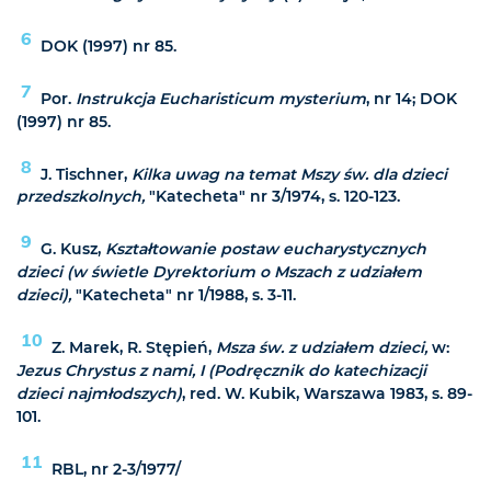
6
DOK (1997) nr 85.
7
Por.
Instrukcja Eucharisticum mysterium
, nr 14; DOK
(1997) nr 85.
8
J. Tischner,
Kilka uwag na temat Mszy św. dla dzieci
przedszkolnych,
"Katecheta" nr 3/1974, s. 120-123.
9
G. Kusz,
Kształtowanie postaw eucharystycznych
dzieci (w świetle Dyrektorium o Mszach z udziałem
dzieci),
"Katecheta" nr 1/1988, s. 3-11.
10
Z. Marek, R. Stępień,
Msza św. z udziałem dzieci,
w:
Jezus Chrystus z nami, I (Podręcznik do katechizacji
dzieci najmłodszych)
, red. W. Kubik, Warszawa 1983, s. 89-
101.
11
RBL, nr 2-3/1977/