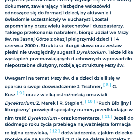
dokument, zawierający niezbędne wskazówki
odnoszące się do formacji dzieci, by aktywnie i
świadomie uczestniczyły w Eucharystii, został
zapomniany przez wielu katechetów i duszpasterzy.
Takiego przekonania nabrałem, biorąc udział we Mszy
św. na Jasnej Górze z okazji pielgrzymki dzieci 1 i 4
czerwca 2000 r. Struktura liturgii słowa oraz zestaw
pieśni nie uwzględniły sugestii
Dyrektorium.
Także kilka
wystąpień przemawiających duchownych wprowadziło
niepotrzebne dłużyzny, rozbijając strukturę Mszy św.
Uwagami na temat Mszy św. dla dzieci dzielił się w
[ 8 ]
oparciu o swoje doświadczenie J. Tischner,
G.
[ 9 ]
Kusz
oraz z wielką ostrożnością omawiali
[ 10 ]
Dyrektorium:
Z. Marek i R. Stępień.
"Ruch Biblijny i
liturgiczny" poświęcił specjalny numer, przedkładając w
[ 11 ]
nim treść
Dyrektorium
- oraz komentarze.
Jeżeli do
siódmego roku życia przebiega najważniejsza formacja
[ 12 ]
religijna człowieka,
doświadczenie, z jakim dziecko
spotyka się na Eucharystii rzutuje na dalsze kontakty z