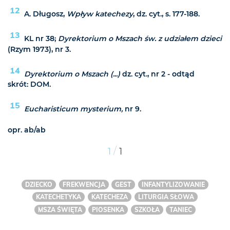
12
A. Długosz,
Wpływ katechezy
, dz. cyt., s. 177-188.
13
KL nr 38;
Dyrektorium o Mszach św. z udziałem dzieci
(Rzym 1973), nr 3.
14
Dyrektorium o Mszach (...)
dz. cyt., nr 2 - odtąd
skrót: DOM.
15
Eucharisticum mysterium,
nr 9.
opr. ab/ab
/
1
1
DZIECKO
FREKWENCJA
GEST
INFANTYLIZOWANIE
KATECHETYKA
KATECHEZA
LITURGIA SŁOWA
MSZA ŚWIĘTA
PIOSENKA
SZKOŁA
TANIEC