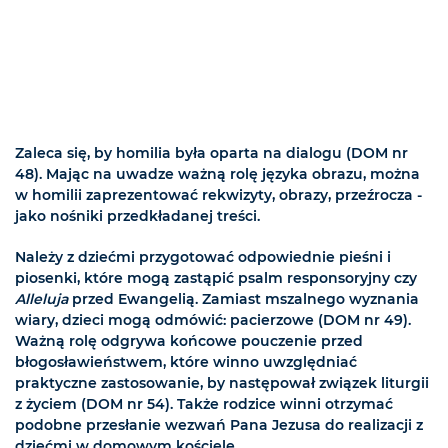
Zaleca się, by homilia była oparta na dialogu (DOM nr
48). Mając na uwadze ważną rolę języka obrazu, można
w homilii zaprezentować rekwizyty, obrazy, przeźrocza -
jako nośniki przedkładanej treści.
Należy z dziećmi przygotować odpowiednie pieśni i
piosenki, które mogą zastąpić psalm responsoryjny czy
Alleluja
przed Ewangelią. Zamiast mszalnego wyznania
wiary, dzieci mogą odmówić: pacierzowe (DOM nr 49).
Ważną rolę odgrywa końcowe pouczenie przed
błogosławieństwem, które winno uwzględniać
praktyczne zastosowanie, by następował związek liturgii
z życiem (DOM nr 54). Także rodzice winni otrzymać
podobne przesłanie wezwań Pana Jezusa do realizacji z
dziećmi w domowym kościele.