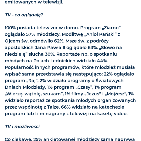
emitowanych w telewizji.
TV - co oglądają?
100% posiada telewizor w domu. Program „Ziarno”
oglądało 57% młodzieży. Modlitwę „Anioł Pański” z
Ojcem św. odmówiło 62%. Msze św. z podróży
apostolskich Jana Pawła II oglądało 63%. „Słowo na
niedzielę” słucha 30%. Reportaże np. o spotkaniu
młodych na Polach Lednickich widziało 44%.
Popularność innych programów, które młodzież musiała
wpisać sama przedstawia się następująco: 22% oglądało
program „Raj”, 2% widziało programy o Światowych
Dniach Młodzieży, 1% program „Czasy”, 1% program
„Wierzę, wątpię, szukam”, 1% filmy „Jezus” i „Mojżesz”, 1%
widziało reportaż ze spotkania młodych organizowanych
przez wspólnotę z Taize. 66% widziało na katechezie
program lub film nagrany z telewizji na kasetę video.
TV i możliwości
Co ciekawe, 25% ankietowanej młodzieży sama nagrywa