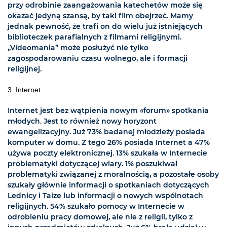
przy odrobinie zaangażowania katechetów może się
okazać jedyną szansą, by taki film obejrzeć. Mamy
jednak pewność, że trafi on do wielu już istniejących
biblioteczek parafialnych z filmami religijnymi.
„Videomania” może posłużyć nie tylko
zagospodarowaniu czasu wolnego, ale i formacji
religijnej.
3. Internet
Internet jest bez wątpienia nowym «forum» spotkania
młodych. Jest to również nowy horyzont
ewangelizacyjny. Już 73% badanej młodzieży posiada
komputer w domu. Z tego 26% posiada Internet a 47%
używa poczty elektronicznej. 13% szukała w Internecie
problematyki dotyczącej wiary. 1% poszukiwał
problematyki związanej z moralnością, a pozostałe osoby
szukały głównie informacji o spotkaniach dotyczących
Lednicy i Taize lub informacji o nowych wspólnotach
religijnych. 54% szukało pomocy w Internecie w
odrobieniu pracy domowej, ale nie z religii, tylko z