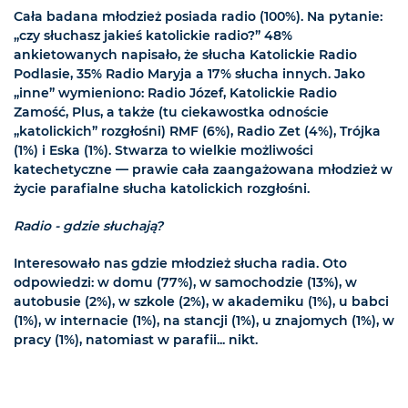
Cała badana młodzież posiada radio (100%). Na pytanie:
„czy słuchasz jakieś katolickie radio?” 48%
ankietowanych napisało, że słucha Katolickie Radio
Podlasie, 35% Radio Maryja a 17% słucha innych. Jako
„inne” wymieniono: Radio Józef, Katolickie Radio
Zamość, Plus, a także (tu ciekawostka odnoście
„katolickich” rozgłośni) RMF (6%), Radio Zet (4%), Trójka
(1%) i Eska (1%). Stwarza to wielkie możliwości
katechetyczne — prawie cała zaangażowana młodzież w
życie parafialne słucha katolickich rozgłośni.
Radio - gdzie słuchają?
Interesowało nas gdzie młodzież słucha radia. Oto
odpowiedzi: w domu (77%), w samochodzie (13%), w
autobusie (2%), w szkole (2%), w akademiku (1%), u babci
(1%), w internacie (1%), na stancji (1%), u znajomych (1%), w
pracy (1%), natomiast w parafii... nikt.