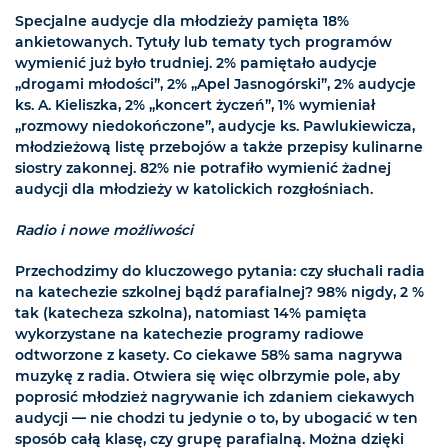
Specjalne audycje dla młodzieży pamięta 18%
ankietowanych. Tytuły lub tematy tych programów
wymienić już było trudniej. 2% pamiętało audycje
„drogami młodości”, 2% „Apel Jasnogórski”, 2% audycje
ks. A. Kieliszka, 2% „koncert życzeń”, 1% wymieniał
„rozmowy niedokończone”, audycje ks. Pawlukiewicza,
młodzieżową listę przebojów a także przepisy kulinarne
siostry zakonnej. 82% nie potrafiło wymienić żadnej
audycji dla młodzieży w katolickich rozgłośniach.
Radio i nowe możliwości
Przechodzimy do kluczowego pytania: czy słuchali radia
na katechezie szkolnej bądź parafialnej? 98% nigdy, 2 %
tak (katecheza szkolna), natomiast 14% pamięta
wykorzystane na katechezie programy radiowe
odtworzone z kasety. Co ciekawe 58% sama nagrywa
muzykę z radia. Otwiera się więc olbrzymie pole, aby
poprosić młodzież nagrywanie ich zdaniem ciekawych
audycji — nie chodzi tu jedynie o to, by ubogacić w ten
sposób całą klasę, czy grupę parafialną. Można dzięki