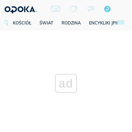
KOŚCIÓŁ
ŚWIAT
RODZINA
ENCYKLIKI JPII
SE
ad