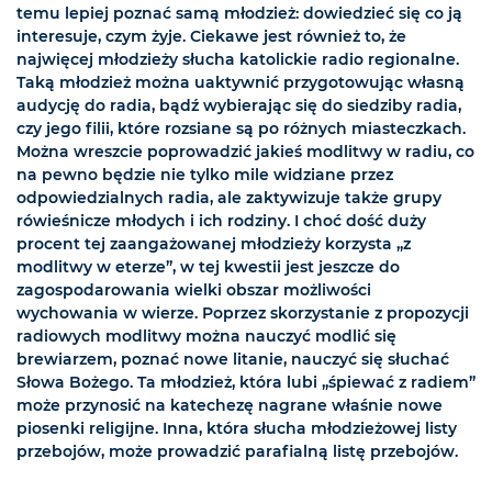
temu lepiej poznać samą młodzież: dowiedzieć się co ją
interesuje, czym żyje. Ciekawe jest również to, że
najwięcej młodzieży słucha katolickie radio regionalne.
Taką młodzież można uaktywnić przygotowując własną
audycję do radia, bądź wybierając się do siedziby radia,
czy jego filii, które rozsiane są po różnych miasteczkach.
Można wreszcie poprowadzić jakieś modlitwy w radiu, co
na pewno będzie nie tylko mile widziane przez
odpowiedzialnych radia, ale zaktywizuje także grupy
rówieśnicze młodych i ich rodziny. I choć dość duży
procent tej zaangażowanej młodzieży korzysta „z
modlitwy w eterze”, w tej kwestii jest jeszcze do
zagospodarowania wielki obszar możliwości
wychowania w wierze. Poprzez skorzystanie z propozycji
radiowych modlitwy można nauczyć modlić się
brewiarzem, poznać nowe litanie, nauczyć się słuchać
Słowa Bożego. Ta młodzież, która lubi „śpiewać z radiem”
może przynosić na katechezę nagrane właśnie nowe
piosenki religijne. Inna, która słucha młodzieżowej listy
przebojów, może prowadzić parafialną listę przebojów.