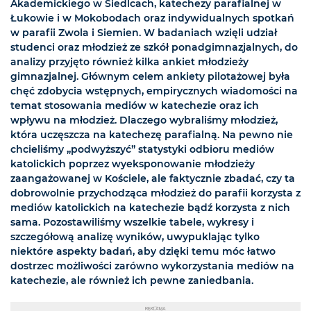
Akademickiego w Siedlcach, katechezy parafialnej w
Łukowie i w Mokobodach oraz indywidualnych spotkań
w parafii Zwola i Siemien. W badaniach wzięli udział
studenci oraz młodzież ze szkół ponadgimnazjalnych, do
analizy przyjęto również kilka ankiet młodzieży
gimnazjalnej. Głównym celem ankiety pilotażowej była
chęć zdobycia wstępnych, empirycznych wiadomości na
temat stosowania mediów w katechezie oraz ich
wpływu na młodzież. Dlaczego wybraliśmy młodzież,
która uczęszcza na katechezę parafialną. Na pewno nie
chcieliśmy „podwyższyć” statystyki odbioru mediów
katolickich poprzez wyeksponowanie młodzieży
zaangażowanej w Kościele, ale faktycznie zbadać, czy ta
dobrowolnie przychodząca młodzież do parafii korzysta z
mediów katolickich na katechezie bądź korzysta z nich
sama. Pozostawiliśmy wszelkie tabele, wykresy i
szczegółową analizę wyników, uwypuklając tylko
niektóre aspekty badań, aby dzięki temu móc łatwo
dostrzec możliwości zarówno wykorzystania mediów na
katechezie, ale również ich pewne zaniedbania.
REKLAMA