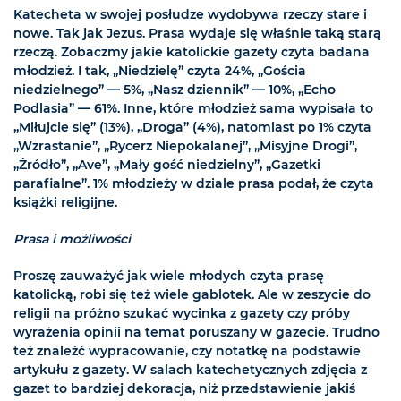
Katecheta w swojej posłudze wydobywa rzeczy stare i
nowe. Tak jak Jezus. Prasa wydaje się właśnie taką starą
rzeczą. Zobaczmy jakie katolickie gazety czyta badana
młodzież. I tak, „Niedzielę” czyta 24%, „Gościa
niedzielnego” — 5%, „Nasz dziennik” — 10%, „Echo
Podlasia” — 61%. Inne, które młodzież sama wypisała to
„Miłujcie się” (13%), „Droga” (4%), natomiast po 1% czyta
„Wzrastanie”, „Rycerz Niepokalanej”, „Misyjne Drogi”,
„Źródło”, „Ave”, „Mały gość niedzielny”, „Gazetki
parafialne”. 1% młodzieży w dziale prasa podał, że czyta
książki religijne.
Prasa i możliwości
Proszę zauważyć jak wiele młodych czyta prasę
katolicką, robi się też wiele gablotek. Ale w zeszycie do
religii na próżno szukać wycinka z gazety czy próby
wyrażenia opinii na temat poruszany w gazecie. Trudno
też znaleźć wypracowanie, czy notatkę na podstawie
artykułu z gazety. W salach katechetycznych zdjęcia z
gazet to bardziej dekoracja, niż przedstawienie jakiś