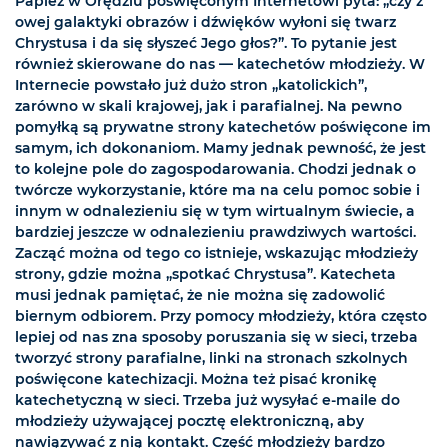
Papież w Orędziu poświęconym Internetowi pyta: „czy z
owej galaktyki obrazów i dźwięków wyłoni się twarz
Chrystusa i da się słyszeć Jego głos?”. To pytanie jest
również skierowane do nas — katechetów młodzieży. W
Internecie powstało już dużo stron „katolickich”,
zarówno w skali krajowej, jak i parafialnej. Na pewno
pomyłką są prywatne strony katechetów poświęcone im
samym, ich dokonaniom. Mamy jednak pewność, że jest
to kolejne pole do zagospodarowania. Chodzi jednak o
twórcze wykorzystanie, które ma na celu pomoc sobie i
innym w odnalezieniu się w tym wirtualnym świecie, a
bardziej jeszcze w odnalezieniu prawdziwych wartości.
Zacząć można od tego co istnieje, wskazując młodzieży
strony, gdzie można „spotkać Chrystusa”. Katecheta
musi jednak pamiętać, że nie można się zadowolić
biernym odbiorem. Przy pomocy młodzieży, która często
lepiej od nas zna sposoby poruszania się w sieci, trzeba
tworzyć strony parafialne, linki na stronach szkolnych
poświęcone katechizacji. Można też pisać kronikę
katechetyczną w sieci. Trzeba już wysyłać e-maile do
młodzieży używającej pocztę elektroniczną, aby
nawiązywać z nią kontakt. Część młodzieży bardzo