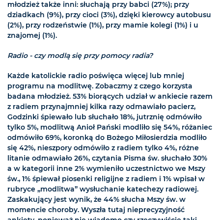
młodzież także inni: słuchają przy babci (27%); przy
dziadkach (9%), przy cioci (3%), dzięki kierowcy autobusu
(2%), przy rodzeństwie (1%), przy mamie kolegi (1%) i u
znajomej (1%).
Radio - czy modlą się przy pomocy radia?
Każde katolickie radio poświęca więcej lub mniej
programu na modlitwę. Zobaczmy z czego korzysta
badana młodzież. 53% biorących udział w ankiecie razem
z radiem przynajmniej kilka razy odmawiało pacierz,
Godzinki śpiewało lub słuchało 18%, jutrznię odmówiło
tylko 5%, modlitwą Anioł Pański modliło się 54%, różaniec
odmówiło 69%, koronką do Bożego Miłosierdzia modliło
się 42%, nieszpory odmówiło z radiem tylko 4%, różne
litanie odmawiało 26%, czytania Pisma św. słuchało 30%
a w kategorii inne 2% wymieniło uczestnictwo we Mszy
św., 1% śpiewał piosenki religijne z radiem i 1% wpisał w
rubryce „modlitwa” wysłuchanie katechezy radiowej.
Zaskakujący jest wynik, że 44% słucha Mszy św. w
momencie choroby. Wyszła tutaj nieprecyzyjność