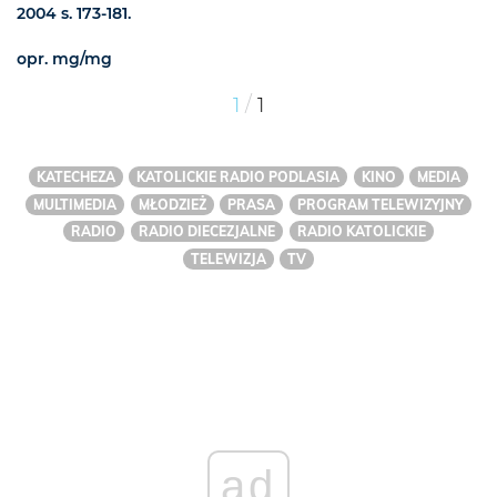
2004 s. 173-181.
opr. mg/mg
/
1
1
KATECHEZA
KATOLICKIE RADIO PODLASIA
KINO
MEDIA
MULTIMEDIA
MŁODZIEŻ
PRASA
PROGRAM TELEWIZYJNY
RADIO
RADIO DIECEZJALNE
RADIO KATOLICKIE
TELEWIZJA
TV
ad