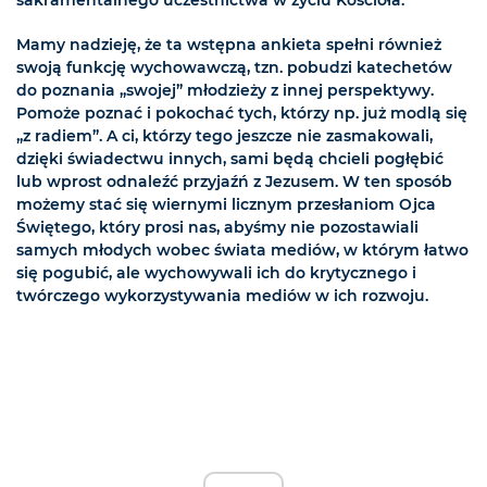
sakramentalnego uczestnictwa w życiu Kościoła.
Mamy nadzieję, że ta wstępna ankieta spełni również
swoją funkcję wychowawczą, tzn. pobudzi katechetów
do poznania „swojej” młodzieży z innej perspektywy.
Pomoże poznać i pokochać tych, którzy np. już modlą się
„z radiem”. A ci, którzy tego jeszcze nie zasmakowali,
dzięki świadectwu innych, sami będą chcieli pogłębić
lub wprost odnaleźć przyjaźń z Jezusem. W ten sposób
możemy stać się wiernymi licznym przesłaniom Ojca
Świętego, który prosi nas, abyśmy nie pozostawiali
samych młodych wobec świata mediów, w którym łatwo
się pogubić, ale wychowywali ich do krytycznego i
twórczego wykorzystywania mediów w ich rozwoju.