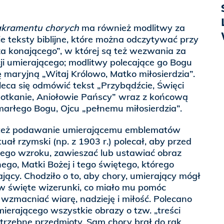
kramentu chorych
ma również modlitwy za
ie teksty biblijne, które można odczytywać przy
za konającego”, w której są też wezwania za
ji umierającego; modlitwy polecające go Bogu
 maryjną „Witaj Królowo, Matko miłosierdzia”.
ca się odmówić tekst „Przybądźcie, Święci
spotkanie, Aniołowie Pańscy” wraz z końcową
arłego Bogu, Ojcu „pełnemu miłosierdzia”.
 też podawanie umierającemu emblematów
tuał rzymski (np. z 1903 r.) polecał, aby przed
jego wzroku, zawieszać lub ustawiać obraz
go, Matki Bożej i tego świętego, którego
ający. Chodziło o to, aby chory, umierający mógł
w święte wizerunki, co miało mu pomóc
wzmacniać wiarę, nadzieję i miłość. Polecano
ierającego wszystkie obrazy o tzw. „treści
otrzebne przedmioty. Sam chory brał do rąk