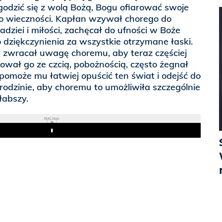
godzić się z wolą Bożą, Bogu ofiarować swoje
 do wieczności. Kapłan wzywał chorego do
dziei i miłości, zachęcał do ufności w Boże
o dziękczynienia za wszystkie otrzymane łaski.
 zwracał uwagę choremu, aby teraz częściej
łował go ze czcią, pobożnością, często żegnał
pomoże mu łatwiej opuścić ten świat i odejść do
rodzinie, aby choremu to umożliwiła szczególnie
łabszy.
REKLAMA
Play