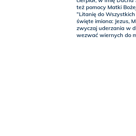
cierpiał; w Imię Ducha 
też pomocy Matki Bożej
”Litanię do Wszystkic
święte imiona: Jezus, M
zwyczaj uderzania w d
wezwać wiernych do m