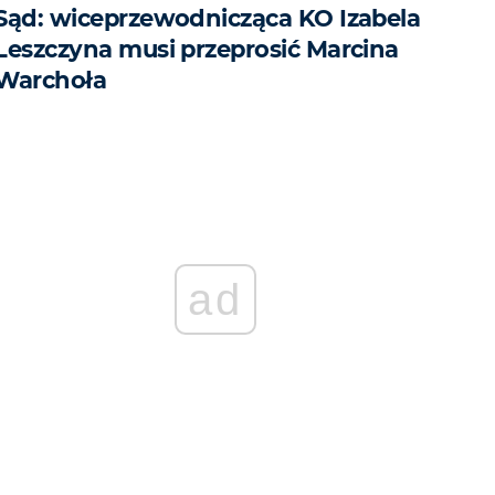
Sąd: wiceprzewodnicząca KO Izabela
Leszczyna musi przeprosić Marcina
Warchoła
ad