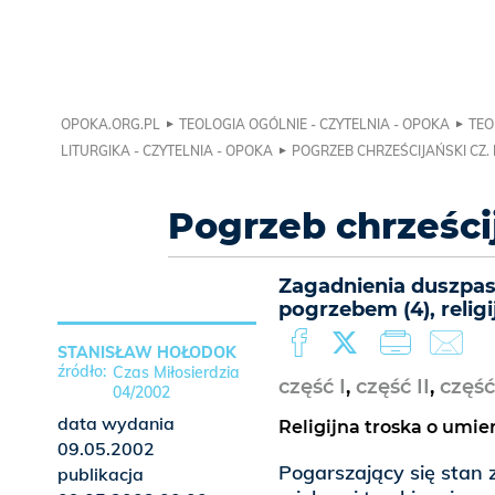
OPOKA.ORG.PL
TEOLOGIA OGÓLNIE - CZYTELNIA - OPOKA
TEO
LITURGIKA - CZYTELNIA - OPOKA
POGRZEB CHRZEŚCIJAŃSKI CZ. 
Pogrzeb chrześcij
Zagadnienia duszpast
pogrzebem (4), relig
STANISŁAW HOŁODOK
Czas Miłosierdzia
część I
,
część II
,
część 
04/2002
data wydania
Religijna troska o umie
09.05.2002
Pogarszający się stan 
publikacja