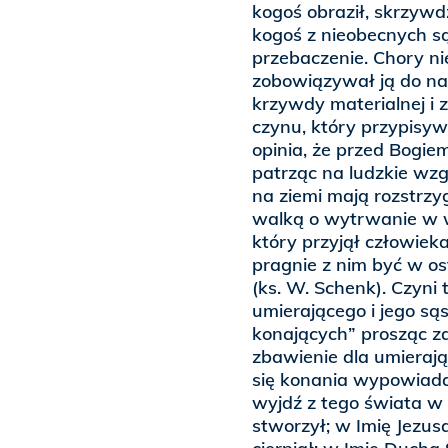
kogoś obraził, skrzywdz
kogoś z nieobecnych sąs
przebaczenie. Chory nie
zobowiązywał ją do na
krzywdy materialnej i z
czynu, który przypis
opinia, że przed Bogie
patrząc na ludzkie wzg
na ziemi mają rozstrzy
walką o wytrwanie w wie
który przyjął człowiek
pragnie z nim być w os
(ks. W. Schenk). Czyni 
umierającego i jego są
konających” prosząc z
zbawienie dla umieraj
się konania wypowiada
wyjdź z tego świata w
stworzył; w Imię Jezus