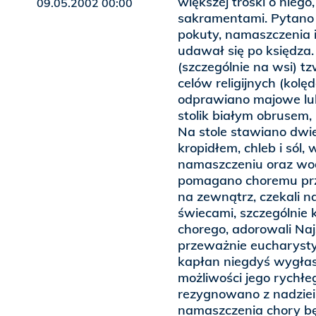
większej troski o niego
09.05.2002 00:00
sakramentami. Pytano 
pokuty, namaszczenia i
udawał się po księdza.
(szczególnie na wsi) tz
celów religijnych (kol
odprawiano majowe lu
stolik białym obrusem,
Na stole stawiano dwie
kropidłem, chleb i sól
namaszczeniu oraz wod
pomagano choremu prze
na zewnątrz, czekali n
świecami, szczególnie k
chorego, adorowali Naj
przeważnie eucharysty
kapłan niegdyś wygłas
możliwości jego rychłeg
rezygnowano z nadziei
namaszczenia chory będ