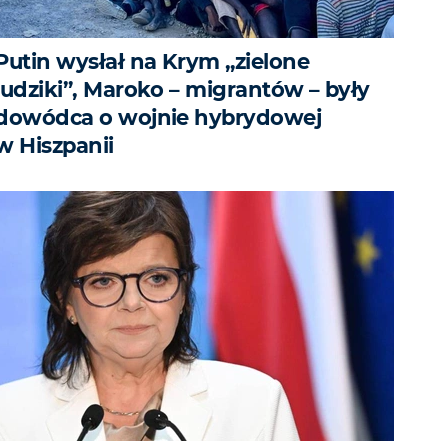
Putin wysłał na Krym „zielone
ludziki”, Maroko – migrantów – były
dowódca o wojnie hybrydowej
w Hiszpanii