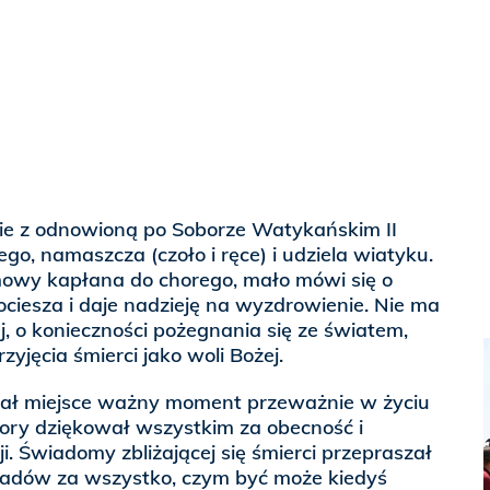
ie z odnowioną po Soborze Watykańskim II
ego, namaszcza (czoło i ręce) i udziela wiatyku.
 mowy kapłana do chorego, mało mówi się o
pociesza i daje nadzieję na wyzdrowienie. Nie ma
j, o konieczności pożegnania się ze światem,
rzyjęcia śmierci jako woli Bożej.
iał miejsce ważny moment przeważnie w życiu
hory dziękował wszystkim za obecność i
i. Świadomy zbliżającej się śmierci przepraszał
siadów za wszystko, czym być może kiedyś