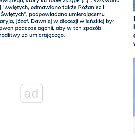
Świętego, który ku tobie zstąpił (...)”. Wzywano
 i świętych, odmawiano także Różaniec i
h Świętych”, podpowiadano umierającemu
aryja, Józef. Dawniej w diecezji wileńskiej był
zwon podczas agonii, aby w ten sposób
odlitwy za umierającego.
ad