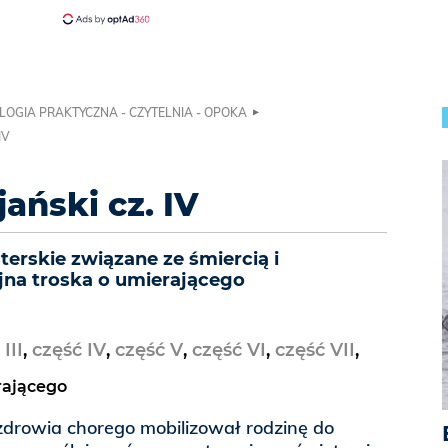
LOGIA PRAKTYCZNA - CZYTELNIA - OPOKA
IV
ański cz. IV
erskie związane ze śmiercią i
ijna troska o umierającego
III
,
część IV
,
część V
,
część VI
,
część VII
,
rającego
zdrowia chorego mobilizował rodzinę do