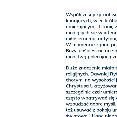
Współczesny rytuał
Sa
konających, więc krótk
umierającym; „Litanię 
modlących się w intenc
miłosiernemu, antyfonę
W momencie zgonu pole
Boży, pośpieszcie na 
modlitwą polecającą zm
Duże znaczenie miało
religijnych. Dawniej Ry
chorym, na wysokości 
Chrystusa Ukrzyżowane
szczególnie czcił umier
często wpatrywać się 
wzbudzać dobre myśli, 
też usuwać z pokoju um
światowej” i inne niep