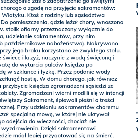
, szczególnie zaś o zaopatrzenie go świętymi
chorego o zgodę na przyjęcie sakramentów:
 Wiatyku. Ktoś z rodziny lub sąsiedztwa
 Do pomieszczenia, gdzie leżał chory, wnoszono
w. stolik ofiarny przeznaczony wyłącznie do
ęda, udzielanie sakramentów, przy nim
b październikowe nabożeństwo). Nakrywano
 przy jego braku korzystano ze zwykłego stołu.
 świece i krzyż, naczynie z wodą święconą i
, watę do wytarcia palców księdza po
ę w szklance i łyżkę. Przez podanie wody
łknąć hostię. W domu chorego, jak również
a przybycie księdza zgromadzeni sąsiedzi ze
obiety. Zgromadzeni wierni modlili się w intencji
świętszy Sakrament, śpiewali pieśni o treści
cznej. Przy udzielaniu sakramentów choremu
zał specjalną mowę, w której nie ukrywał
o odejścia do wieczności, chociaż nie
 wyzdrowienia. Dzięki sakramentowi
zie mógł lepiej przygotować się na śmierć,