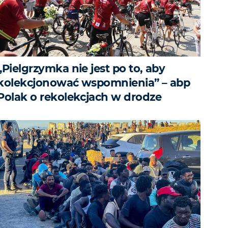
„Pielgrzymka nie jest po to, aby
kolekcjonować wspomnienia” – abp
Polak o rekolekcjach w drodze