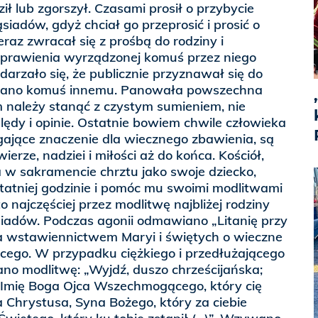
ił lub zgorszył. Czasami prosił o przybycie
iadów, gdyż chciał go przeprosić i prosić o
raz zwracał się z prośbą do rodziny i
prawienia wyrządzonej komuś przez niego
darzało się, że publicznie przyznawał się do
ywano komuś innemu. Panowała powszechna
m należy stanąć z czystym sumieniem, nie
lędy i opinie. Ostatnie bowiem chwile człowieka
gające znaczenie dla wiecznego zbawienia, są
rze, nadziei i miłości aż do końca. Kościół,
a w sakramencie chrztu jako swoje dziecko,
tatniej godzinie i pomóc mu swoimi modlitwami
to najczęściej przez modlitwę najbliżej rodziny
siadów. Podczas agonii odmawiano „Litanię przy
a wstawiennictwem Maryi i świętych o wieczne
ącego. W przypadku ciężkiego i przedłużającego
no modlitwę: „Wyjdź, duszo chrześcijańska;
 Imię Boga Ojca Wszechmogącego, który cię
a Chrystusa, Syna Bożego, który za ciebie