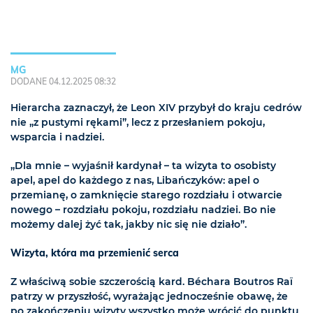
MG
DODANE 04.12.2025 08:32
Hierarcha zaznaczył, że Leon XIV przybył do kraju cedrów
nie „z pustymi rękami”, lecz z przesłaniem pokoju,
wsparcia i nadziei.
„Dla mnie – wyjaśnił kardynał – ta wizyta to osobisty
apel, apel do każdego z nas, Libańczyków: apel o
przemianę, o zamknięcie starego rozdziału i otwarcie
nowego – rozdziału pokoju, rozdziału nadziei. Bo nie
możemy dalej żyć tak, jakby nic się nie działo”.
Wizyta, która ma przemienić serca
Z właściwą sobie szczerością kard. Béchara Boutros Raï
patrzy w przyszłość, wyrażając jednocześnie obawę, że
po zakończeniu wizyty wszystko może wrócić do punktu