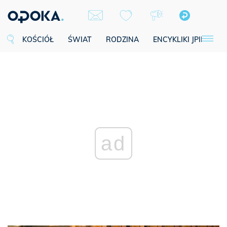
KOŚCIÓŁ
ŚWIAT
RODZINA
ENCYKLIKI JPII
SE
ad