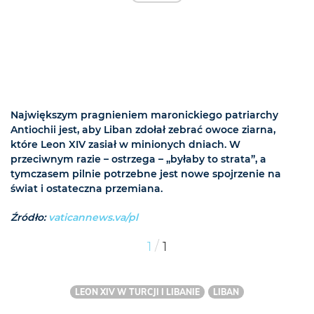
Największym pragnieniem maronickiego patriarchy
Antiochii jest, aby Liban zdołał zebrać owoce ziarna,
które Leon XIV zasiał w minionych dniach. W
przeciwnym razie – ostrzega – „byłaby to strata”, a
tymczasem pilnie potrzebne jest nowe spojrzenie na
świat i ostateczna przemiana.
Źródło:
vaticannews.va/pl
/
1
1
LEON XIV W TURCJI I LIBANIE
LIBAN