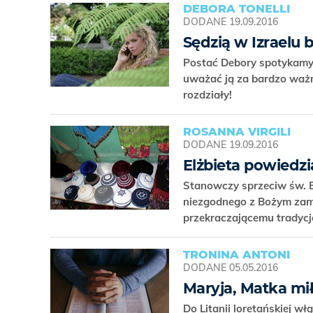
DEBORA TONELLI
DODANE
19.09.2016
Sędzią w Izraelu 
Postać Debory spotykamy w
uważać ją za bardzo ważną
rozdziały!
ROSANNA VIRGILI
DODANE
19.09.2016
Elżbieta powiedzia
Stanowczy sprzeciw św. El
niezgodnego z Bożym zami
przekraczającemu tradycje
TRONINA ANTONI
DODANE
05.05.2016
Maryja, Matka mił
Do Litanii loretańskiej w