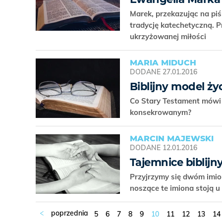
Marek, przekazując na piś
tradycję katechetyczną. 
ukrzyżowanej miłości
MARIA MIDUCH
DODANE
27.01.2016
Biblijny model ż
Co Stary Testament mówi 
konsekrowanym?
MARCIN MAJEWSKI
DODANE
12.01.2016
Tajemnice biblijn
Przyjrzymy się dwóm imion
noszące te imiona stoją
5
6
7
8
9
10
11
12
13
14