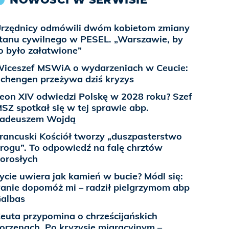
rzędnicy odmówili dwóm kobietom zmiany
tanu cywilnego w PESEL. „Warszawie, by
o było załatwione”
iceszef MSWiA o wydarzeniach w Ceucie:
chengen przeżywa dziś kryzys
eon XIV odwiedzi Polskę w 2028 roku? Szef
SZ spotkał się w tej sprawie abp.
Tadeuszem Wojdą
rancuski Kościół tworzy „duszpasterstwo
rogu”. To odpowiedź na falę chrztów
orosłych
ycie uwiera jak kamień w bucie? Módl się:
anie dopomóż mi – radził pielgrzymom abp
albas
euta przypomina o chrześcijańskich
orzenach. Po kryzysie migracyjnym –