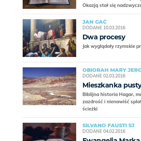
Okazją stał się nadzwycza
JAN GAĆ
DODANE
10.03.2016
Dwa procesy
Jak wyglądały rzymskie p
OBIORAH MARY JER
DODANE
02.03.2016
Mieszkanka pusty
Biblijna historia Hagar, 
zazdrość i nienawiść splat
ścieżki
SILVANO FAUSTI SJ
DODANE
04.02.2016
Ewangelia Marka