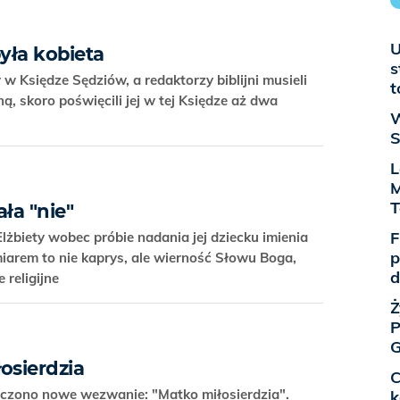
U
była kobieta
s
 Księdze Sędziów, a redaktorzy biblijni musieli
t
, skoro poświęcili jej w tej Księdze aż dwa
W
S
L
M
ła "nie"
F
żbiety wobec próbie nadania jej dziecku imienia
p
arem to nie kaprys, ale wierność Słowu Boga,
d
 religijne
Ż
P
G
osierdzia
C
łączono nowe wezwanie: "Matko miłosierdzia".
k