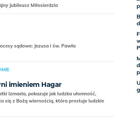
jny Jubileusz Miłosierdzia
p
B
d
F
w
rocesy sądowe: Jezusa i św. Pawła
M
d
OME
p
U
ni imieniem Hagar
g
matki Izmaela, pokazuje jak ludzka ułomność,
a się z Bożą wiernością, która prostuje ludzkie