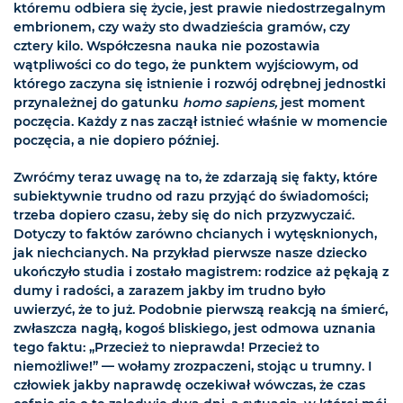
któremu odbiera się życie, jest prawie niedostrzegalnym
embrionem, czy waży sto dwadzieścia gramów, czy
cztery kilo. Współczesna nauka nie pozostawia
wątpliwości co do tego, że punktem wyjściowym, od
którego zaczyna się istnienie i rozwój odrębnej jednostki
przynależnej do gatunku
homo sapiens,
jest moment
poczęcia. Każdy z nas zaczął istnieć właśnie w momencie
poczęcia, a nie dopiero później.
Zwróćmy teraz uwagę na to, że zdarzają się fakty, które
subiektywnie trudno od razu przyjąć do świadomości;
trzeba dopiero czasu, żeby się do nich przyzwyczaić.
Dotyczy to faktów zarówno chcianych i wytęsknionych,
jak niechcianych. Na przykład pierwsze nasze dziecko
ukończyło studia i zostało magistrem: rodzice aż pękają z
dumy i radości, a zarazem jakby im trudno było
uwierzyć, że to już. Podobnie pierwszą reakcją na śmierć,
zwłaszcza nagłą, kogoś bliskiego, jest odmowa uznania
tego faktu: „Przecież to nieprawda! Przecież to
niemożliwe!” — wołamy zrozpaczeni, stojąc u trumny. I
człowiek jakby naprawdę oczekiwał wówczas, że czas