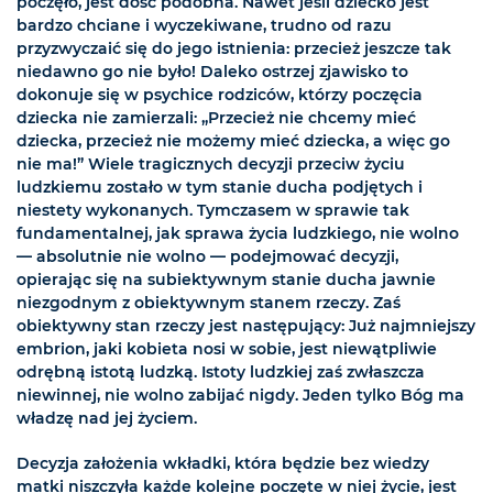
poczęło, jest dość podobna. Nawet jeśli dziecko jest
bardzo chciane i wyczekiwane, trudno od razu
przyzwyczaić się do jego istnienia: przecież jeszcze tak
niedawno go nie było! Daleko ostrzej zjawisko to
dokonuje się w psychice rodziców, którzy poczęcia
dziecka nie zamierzali: „Przecież nie chcemy mieć
dziecka, przecież nie możemy mieć dziecka, a więc go
nie ma!” Wiele tragicznych decyzji przeciw życiu
ludzkiemu zostało w tym stanie ducha podjętych i
niestety wykonanych. Tymczasem w sprawie tak
fundamentalnej, jak sprawa życia ludzkiego, nie wolno
— absolutnie nie wolno — podejmować decyzji,
opierając się na subiektywnym stanie ducha jawnie
niezgodnym z obiektywnym stanem rzeczy. Zaś
obiektywny stan rzeczy jest następujący: Już najmniejszy
embrion, jaki kobieta nosi w sobie, jest niewątpliwie
odrębną istotą ludzką. Istoty ludzkiej zaś zwłaszcza
niewinnej, nie wolno zabijać nigdy. Jeden tylko Bóg ma
władzę nad jej życiem.
Decyzja założenia wkładki, która będzie bez wiedzy
matki niszczyła każde kolejne poczęte w niej życie, jest