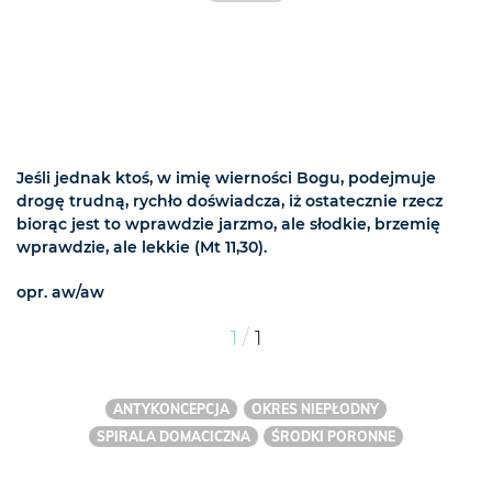
Jeśli jednak ktoś, w imię wierności Bogu, podejmuje
drogę trudną, rychło doświadcza, iż ostatecznie rzecz
biorąc jest to wprawdzie jarzmo, ale słodkie, brzemię
wprawdzie, ale lekkie (Mt 11,30).
opr. aw/aw
/
1
1
ANTYKONCEPCJA
OKRES NIEPŁODNY
SPIRALA DOMACICZNA
ŚRODKI PORONNE