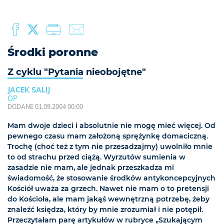
Środki poronne
Z cyklu "Pytania nieobojętne"
JACEK SALIJ
OP
DODANE 01.09.2004 00:00
Mam dwoje dzieci i absolutnie nie mogę mieć więcej. Od
pewnego czasu mam założoną sprężynkę domaciczną.
Trochę (choć też z tym nie przesadzajmy) uwolniło mnie
to od strachu przed ciążą. Wyrzutów sumienia w
zasadzie nie mam, ale jednak przeszkadza mi
świadomość, że stosowanie środków antykoncepcyjnych
Kościół uważa za grzech. Nawet nie mam o to pretensji
do Kościoła, ale mam jakąś wewnętrzną potrzebę, żeby
znaleźć księdza, który by mnie zrozumiał i nie potępił.
Przeczytałam parę artykułów w rubryce „Szukającym