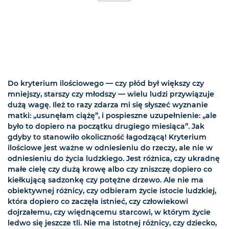
Do kryterium ilościowego — czy płód był większy czy
mniejszy, starszy czy młodszy — wielu ludzi przywiązuje
dużą wagę. Ileż to razy zdarza mi się słyszeć wyznanie
matki: „usunęłam ciążę”, i pospieszne uzupełnienie: „ale
było to dopiero na początku drugiego miesiąca”. Jak
gdyby to stanowiło okoliczność łagodzącą! Kryterium
ilościowe jest ważne w odniesieniu do rzeczy, ale nie w
odniesieniu do życia ludzkiego. Jest różnica, czy ukradnę
małe cielę czy dużą krowę albo czy zniszczę dopiero co
kiełkującą sadzonkę czy potężne drzewo. Ale nie ma
obiektywnej różnicy, czy odbieram życie istocie ludzkiej,
która dopiero co zaczęła istnieć, czy człowiekowi
dojrzałemu, czy więdnącemu starcowi, w którym życie
ledwo się jeszcze tli. Nie ma istotnej różnicy, czy dziecko,