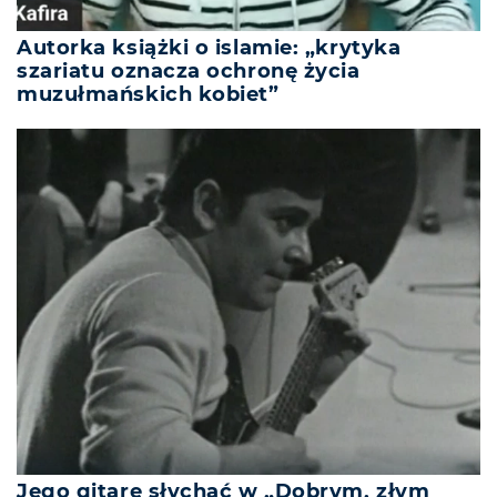
Autorka książki o islamie: „krytyka
szariatu oznacza ochronę życia
muzułmańskich kobiet”
Jego gitarę słychać w „Dobrym, złym