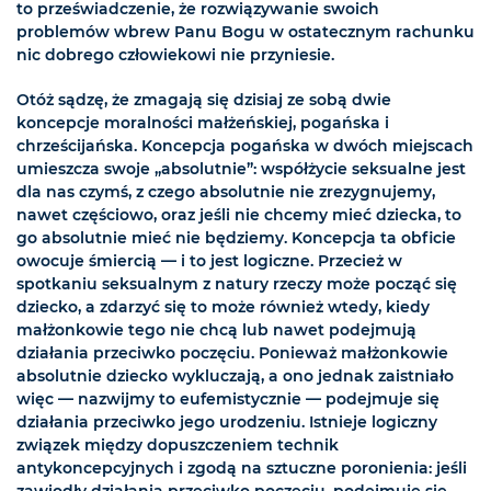
to przeświadczenie, że rozwiązywanie swoich
problemów wbrew Panu Bogu w ostatecznym rachunku
nic dobrego człowiekowi nie przyniesie.
Otóż sądzę, że zmagają się dzisiaj ze sobą dwie
koncepcje moralności małżeńskiej, pogańska i
chrześcijańska. Koncepcja pogańska w dwóch miejscach
umieszcza swoje „absolutnie”: współżycie seksualne jest
dla nas czymś, z czego absolutnie nie zrezygnujemy,
nawet częściowo, oraz jeśli nie chcemy mieć dziecka, to
go absolutnie mieć nie będziemy. Koncepcja ta obficie
owocuje śmiercią — i to jest logiczne. Przecież w
spotkaniu seksualnym z natury rzeczy może począć się
dziecko, a zdarzyć się to może również wtedy, kiedy
małżonkowie tego nie chcą lub nawet podejmują
działania przeciwko poczęciu. Ponieważ małżonkowie
absolutnie dziecko wykluczają, a ono jednak zaistniało
więc — nazwijmy to eufemistycznie — podejmuje się
działania przeciwko jego urodzeniu. Istnieje logiczny
związek między dopuszczeniem technik
antykoncepcyjnych i zgodą na sztuczne poronienia: jeśli