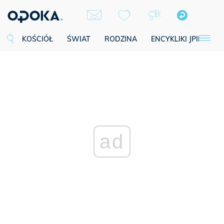
KOŚCIÓŁ
ŚWIAT
RODZINA
ENCYKLIKI JPII
SE
ad