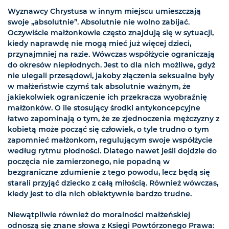
Wyznawcy Chrystusa w innym miejscu umieszczają
swoje „absolutnie”. Absolutnie nie wolno zabijać.
Oczywiście małżonkowie często znajdują się w sytuacji,
kiedy naprawdę nie mogą mieć już więcej dzieci,
przynajmniej na razie. Wówczas współżycie ograniczają
do okresów niepłodnych. Jest to dla nich możliwe, gdyż
nie ulegali przesądowi, jakoby złączenia seksualne były
w małżeństwie czymś tak absolutnie ważnym, że
jakiekolwiek ograniczenie ich przekracza wyobraźnię
małżonków. O ile stosujący środki antykoncepcyjne
łatwo zapominają o tym, że ze zjednoczenia mężczyzny z
kobietą może począć się człowiek, o tyle trudno o tym
zapomnieć małżonkom, regulującym swoje współżycie
według rytmu płodności. Dlatego nawet jeśli dojdzie do
poczęcia nie zamierzonego, nie popadną w
bezgraniczne zdumienie z tego powodu, lecz będą się
starali przyjąć dziecko z całą miłością. Również wówczas,
kiedy jest to dla nich obiektywnie bardzo trudne.
Niewątpliwie również do moralności małżeńskiej
odnoszą się znane słowa z Księgi Powtórzonego Prawa: