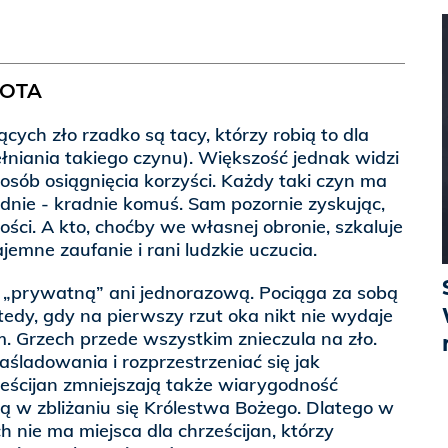
NOTA
cych zło rzadko są tacy, którzy robią to dla
ełniania takiego czynu). Większość jednak widzi
osób osiągnięcia korzyści. Każdy taki czyn ma
adnie - kradnie komuś. Sam pozornie zyskując,
ci. A kto, choćby we własnej obronie, szkaluje
jemne zaufanie i rani ludzkie uczucia.
ą „prywatną” ani jednorazową. Pociąga za sobą
edy, gdy na pierwszy rzut oka nikt nie wydaje
. Grzech przede wszystkim znieczula na zło.
aśladowania i rozprzestrzeniać się jak
eścijan zmniejszają także wiarygodność
dą w zbliżaniu się Królestwa Bożego. Dlatego w
h nie ma miejsca dla chrześcijan, którzy