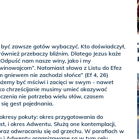
n być zawsze gotów wybaczyć. Kto doświadczył,
również przebaczy bliźnim. Dlatego Jezus każe
„Odpuść nam nasze winy, jako i my
nowajcom”. Natomiast słowa z Listu do Efez
 gniewem nie zachodzi słońce” (Ef 4, 26)
ożemy być mściwi i zacięci w swym - nawet
ako chrześcijanie musimy umieć okazywać
aczenia nie potrzeba wielu słów, czasem
się gest pojednania.
 okresy pokuty: okres przygotowania do
st, i okres Adwentu. Służą one kontemplacji,
raz odwracaniu się od grzechu. W parafiach w
tu i Adwentu organizowane są w tym celu