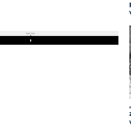
m
REKLAMA
Play