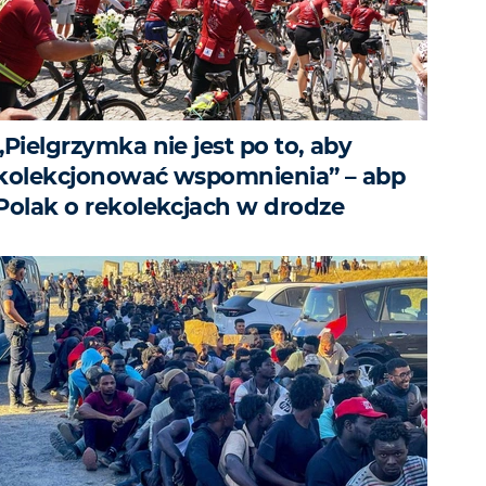
„Pielgrzymka nie jest po to, aby
kolekcjonować wspomnienia” – abp
Polak o rekolekcjach w drodze