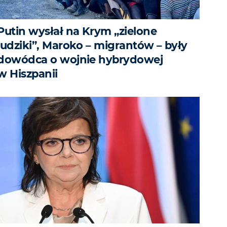
Putin wysłał na Krym „zielone
ludziki”, Maroko – migrantów – były
dowódca o wojnie hybrydowej
w Hiszpanii