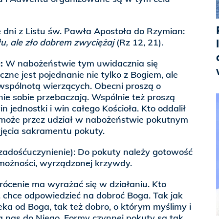
dni z Listu św. Pawła Apostoła do Rzymian:
łu, ale zło dobrem zwyciężaj
(Rz 12, 21).
:
W nabożeństwie tym uwidacznia się
eczne jest pojednanie nie tylko z Bogiem, ale
wspólnotą wierzących. Obecni proszą o
ie sobie przebaczają. Wspólnie też proszą
 jednostki i win całego Kościoła. Kto oddalił
a, może przez udział w nabożeństwie pokutnym
yjęcia sakramentu pokuty.
zadośćuczynienie): Do pokuty należy gotowość
możności, wyrządzonej krzywdy.
cenie ma wyrażać się w działaniu. Kto
 chce odpowiedzieć na dobroć Boga. Tak jak
eka od Boga, tak też dobro, o którym myślimy i
ża nas do Niego. Formy czynnej pokuty są tak