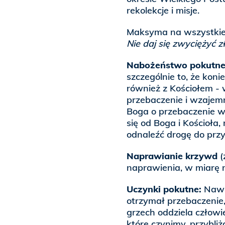
rekolekcje i misje.
Maksyma na wszystkie 
Nie daj się zwyciężyć z
Nabożeństwo pokutne
szczególnie to, że koni
również z Kościołem - 
przebaczenie i wzajemn
Boga o przebaczenie win
się od Boga i Kościoł
odnaleźć drogę do prz
Naprawianie krzywd
(
naprawienia, w miarę 
Uczynki pokutne:
Nawró
otrzymał przebaczenie,
grzech oddziela człowi
które czynimy, przybli