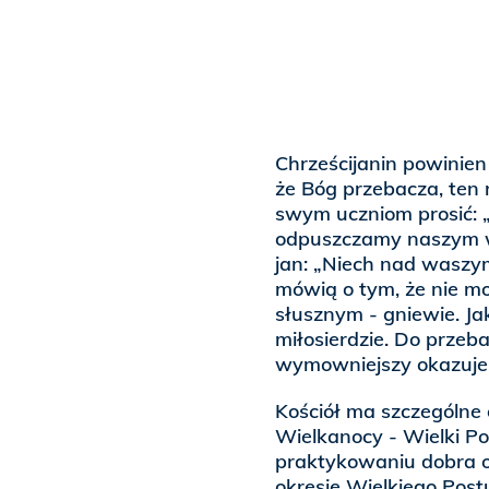
Chrześcijanin powinie
że Bóg przebacza, ten 
swym uczniom prosić: 
odpuszczamy naszym wi
jan: „Niech nad waszym
mówią o tym, że nie m
słusznym - gniewie. J
miłosierdzie. Do przeb
wymowniejszy okazuje 
Kościół ma szczególne
Wielkanocy - Wielki Po
praktykowaniu dobra o
okresie Wielkiego Pos