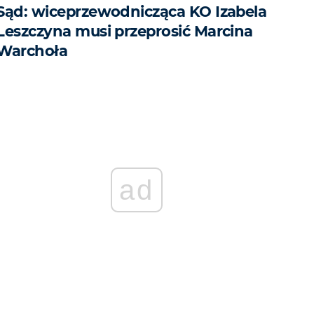
Sąd: wiceprzewodnicząca KO Izabela
Leszczyna musi przeprosić Marcina
Warchoła
ad