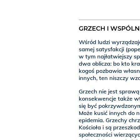
GRZECH I WSPÓL
Wśród ludzi wyrządzają
samej satysfakcji (pop
w tym najłatwiejszy sp
dwa oblicza: bo kto kr
kogoś pozbawia własnoś
innych, ten niszczy wza
Grzech nie jest spraw
konsekwencje także wt
się być pokrzywdzonym
Może kusić innych do n
epidemia. Grzechy chrz
Kościoła i są przeszko
społeczności wierzącyc