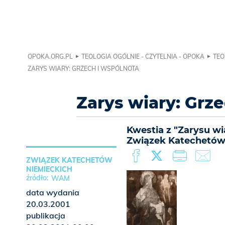
OPOKA.ORG.PL
TEOLOGIA OGÓLNIE - CZYTELNIA - OPOKA
TEO
ZARYS WIARY: GRZECH I WSPÓLNOTA
Zarys wiary: Grz
Kwestia z "Zarysu w
Związek Katechetów 
ZWIĄZEK KATECHETÓW
NIEMIECKICH
WAM
data wydania
20.03.2001
publikacja