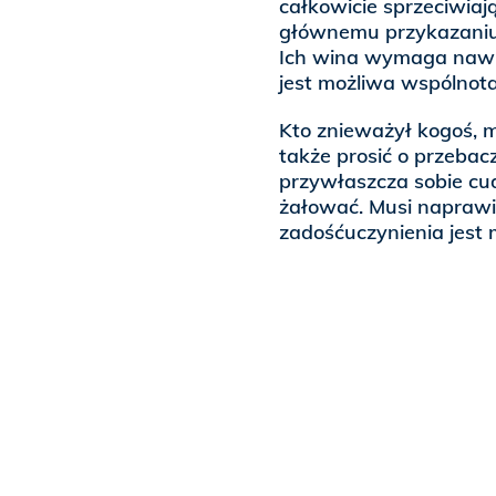
całkowicie sprzeciwiaj
głównemu przykazaniu m
Ich wina wymaga nawró
jest możliwa wspólnota
Kto znieważył kogoś, 
także prosić o przeba
przywłaszcza sobie cu
żałować. Musi napraw
zadośćuczynienia jest