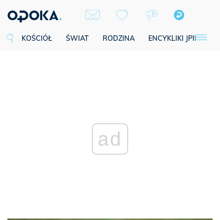
KOŚCIÓŁ
ŚWIAT
RODZINA
ENCYKLIKI JPII
SE
ad