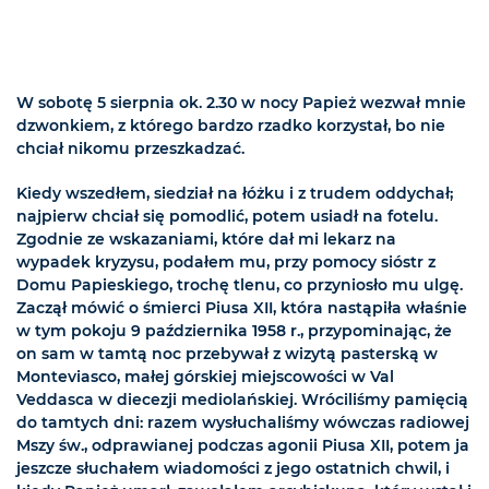
W sobotę 5 sierpnia ok. 2.30 w nocy Papież wezwał mnie
dzwonkiem, z którego bardzo rzadko korzystał, bo nie
chciał nikomu przeszkadzać.
Kiedy wszedłem, siedział na łóżku i z trudem oddychał;
najpierw chciał się pomodlić, potem usiadł na fotelu.
Zgodnie ze wskazaniami, które dał mi lekarz na
wypadek kryzysu, podałem mu, przy pomocy sióstr z
Domu Papieskiego, trochę tlenu, co przyniosło mu ulgę.
Zaczął mówić o śmierci Piusa XII, która nastąpiła właśnie
w tym pokoju 9 października 1958 r., przypominając, że
on sam w tamtą noc przebywał z wizytą pasterską w
Monteviasco, małej górskiej miejscowości w Val
Veddasca w diecezji mediolańskiej. Wróciliśmy pamięcią
do tamtych dni: razem wysłuchaliśmy wówczas radiowej
Mszy św., odprawianej podczas agonii Piusa XII, potem ja
jeszcze słuchałem wiadomości z jego ostatnich chwil, i