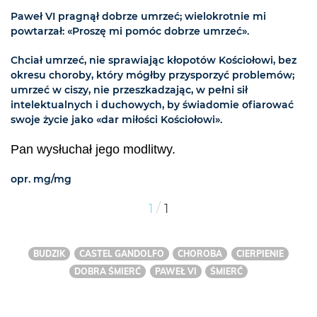
Paweł VI pragnął dobrze umrzeć; wielokrotnie mi
powtarzał: «Proszę mi pomóc dobrze umrzeć».
Chciał umrzeć, nie sprawiając kłopotów Kościołowi, bez
okresu choroby, który mógłby przysporzyć problemów;
umrzeć w ciszy, nie przeszkadzając, w pełni sił
intelektualnych i duchowych, by świadomie ofiarować
swoje życie jako «dar miłości Kościołowi».
Pan wysłuchał jego modlitwy.
opr. mg/mg
/
1
1
BUDZIK
CASTEL GANDOLFO
CHOROBA
CIERPIENIE
DOBRA ŚMIERĆ
PAWEŁ VI
ŚMIERĆ