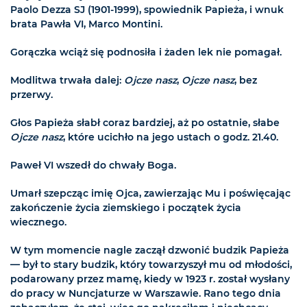
Paolo Dezza SJ (1901-1999), spowiednik Papieża, i wnuk
brata Pawła VI, Marco Montini.
Gorączka wciąż się podnosiła i żaden lek nie pomagał.
Modlitwa trwała dalej:
Ojcze nasz
,
Ojcze nasz
, bez
przerwy.
Głos Papieża słabł coraz bardziej, aż po ostatnie, słabe
Ojcze nasz
, które ucichło na jego ustach o godz. 21.40.
Paweł VI wszedł do chwały Boga.
Umarł szepcząc imię Ojca, zawierzając Mu i poświęcając
zakończenie życia ziemskiego i początek życia
wiecznego.
W tym momencie nagle zaczął dzwonić budzik Papieża
— był to stary budzik, który towarzyszył mu od młodości,
podarowany przez mamę, kiedy w 1923 r. został wysłany
do pracy w Nuncjaturze w Warszawie. Rano tego dnia