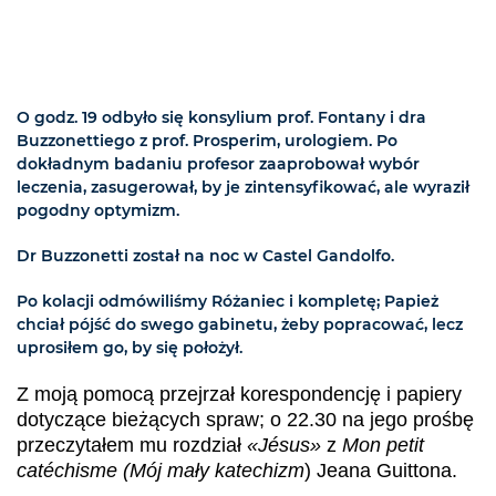
O godz. 19 odbyło się konsylium prof. Fontany i dra
Buzzonettiego z prof. Prosperim, urologiem. Po
dokładnym badaniu profesor zaaprobował wybór
leczenia, zasugerował, by je zintensyfikować, ale wyraził
pogodny optymizm.
Dr Buzzonetti został na noc w Castel Gandolfo.
Po kolacji odmówiliśmy Różaniec i kompletę; Papież
chciał pójść do swego gabinetu, żeby popracować, lecz
uprosiłem go, by się położył.
Z moją pomocą przejrzał korespondencję i papiery
dotyczące bieżących spraw; o 22.30 na jego prośbę
przeczytałem mu rozdział
«Jésus»
z
Mon petit
catéchisme
(
Mój mały katechizm
) Jeana Guittona.