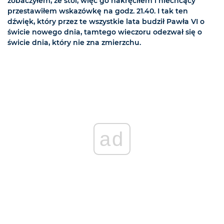
zobaczyłem, że stoi, więc go nakręciłem i niechcący
przestawiłem wskazówkę na godz. 21.40. I tak ten
dźwięk, który przez te wszystkie lata budził Pawła VI o
świcie nowego dnia, tamtego wieczoru odezwał się o
świcie dnia, który nie zna zmierzchu.
ad