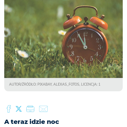
AUTOR/ŹRÓDŁO: PIXABAY, ALEXAS_FOTOS, LICENCJA: 1
A teraz idzie noc