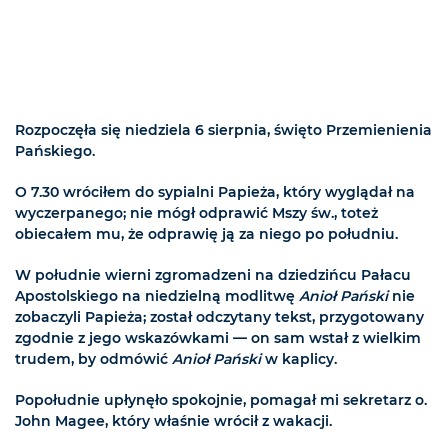
Rozpoczęła się niedziela 6 sierpnia, święto Przemienienia
Pańskiego.
O 7.30 wróciłem do sypialni Papieża, który wyglądał na
wyczerpanego; nie mógł odprawić Mszy św., toteż
obiecałem mu, że odprawię ją za niego po południu.
W południe wierni zgromadzeni na dziedzińcu Pałacu
Apostolskiego na niedzielną modlitwę
Anioł Pański
nie
zobaczyli Papieża; został odczytany tekst, przygotowany
zgodnie z jego wskazówkami — on sam wstał z wielkim
trudem, by odmówić
Anioł Pański
w kaplicy.
Popołudnie upłynęło spokojnie, pomagał mi sekretarz o.
John Magee, który właśnie wrócił z wakacji.