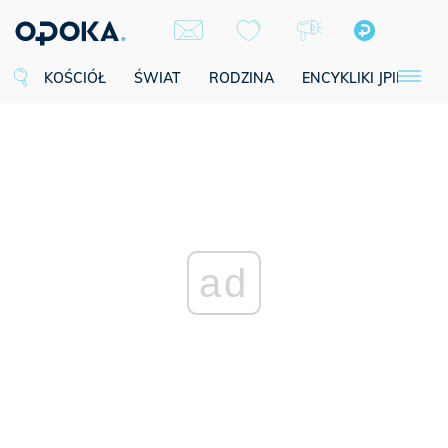
KOŚCIÓŁ
ŚWIAT
RODZINA
ENCYKLIKI JPII
SE
ad