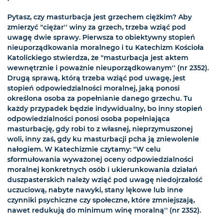
Pytasz, czy masturbacja jest grzechem ciężkim? Aby
zmierzyć "ciężar'' winy za grzech, trzeba wziąć pod
uwagę dwie sprawy. Pierwsza to obiektywny stopień
nieuporządkowania moralnego i tu Katechizm Kościoła
Katolickiego stwierdza, że "masturbacja jest aktem
wewnętrznie i poważnie nieuporządkowanym'' (nr 2352).
Drugą sprawą, którą trzeba wziąć pod uwagę, jest
stopień odpowiedzialności moralnej, jaką ponosi
określona osoba za popełnianie danego grzechu. Tu
każdy przypadek będzie indywidualny, bo inny stopień
odpowiedzialności ponosi osoba popełniająca
masturbację, gdy robi to z własnej, nieprzymuszonej
woli, inny zaś, gdy ku masturbacji pcha ją zniewolenie
nałogiem. W Katechizmie czytamy: "W celu
sformułowania wyważonej oceny odpowiedzialności
moralnej konkretnych osób i ukierunkowania działań
duszpasterskich należy wziąć pod uwagę niedojrzałość
uczuciową, nabyte nawyki, stany lękowe lub inne
czynniki psychiczne czy społeczne, które zmniejszają,
nawet redukują do minimum winę moralną'' (nr 2352).