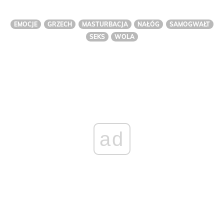
EMOCJE
GRZECH
MASTURBACJA
NAŁÓG
SAMOGWAŁT
SEKS
WOLA
ad