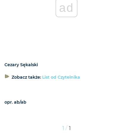
ad
Cezary Sękalski
Zobacz także:
List od Czytelnika
opr. ab/ab
/
1
1