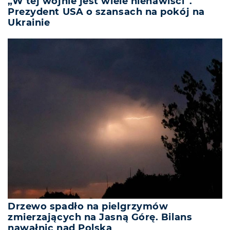
„W tej wojnie jest wiele nienawiści”.
Prezydent USA o szansach na pokój na
Ukrainie
Drzewo spadło na pielgrzymów
zmierzających na Jasną Górę. Bilans
nawałnic nad Polską