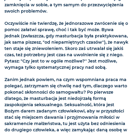
zamknięcia w sobie, a tym samym do przezwyciężenia
swoich problemów.
Oczywiście nie twierdzę, że jednorazowe zwrócenie się o
pomoc załatwi sprawę, choć i tak być może. Bywa
jednak (zwłaszcza, gdy masturbacja była praktykowana,
jak sama piszesz, "od niepamiętnych czasów''), że nawyk
ten staje się zniewoleniem. Skoro zaś utrwalał się jakiś
czas, też potrzebny jest czas na uwolnienie się z niego.
Pytasz: "Czy jest to w ogóle możliwe?'' Jest możliwe,
wymaga tylko systematycznej pracy nad sobą.
Zanim jednak powiem, na czym wspomniana praca ma
polegać, zatrzymam się chwilę nad tym, dlaczego warto
pokonać skłonności do samogwałtu? Po pierwsze
dlatego, że masturbacja jest niedojrzałą formą
zaspokojenia seksualnego. Seksualność, która jest
Bożym darem zadanym człowiekowi, aby w przyszłości
stać się miejscem dawania i przyjmowania miłości w
sakramencie małżeństwa, tu jest użyta bez odniesienia
do drugiego człowieka, a więc zamykając daną osobę w