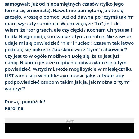
samogwałt już od niepamiętnych czasów (tylko jego
forma się zmieniała). Nawet nie pamiętam, jak to się
zaczęło. Proszę o pomoc! Już od dawna po "czymś takim''
mam wyrzuty sumienia. Wiem więc, że "to'' jest złe.
Wiem, że "to" grzech, ale czy ciężki? Kocham Chrystusa i
to dla Niego podjęłam walkę z tym, co robię. Nie zawsze
udaje mi się powiedzieć "nie'' i "uciec''. Czasem tak łatwo
poddaję się pokusie. Jak skończyć z "tym'' całkowicie?
Czy jest to w ogóle możliwe?! Boję się, że to jest już
nałóg. Nikomu jeszcze nigdy nie odważyłam się o tym
powiedzieć. Wstyd mi. Może moglibyście w miesięczniku
LIST zamieścić w najbliższym czasie jakiś artykuł, aby
podpowiedzieć osobom takim jak ja, jak można z "tym''
walczyć?
Proszę, pomóżcie!
Karolina
REKLAMA
Play