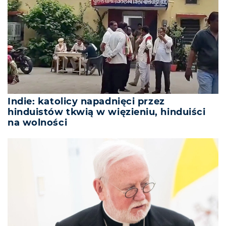
Indie: katolicy napadnięci przez
hinduistów tkwią w więzieniu, hinduiści
na wolności