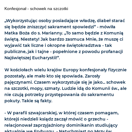
Konfesjonał - schowek na szczotki
„Wykorzystując osoby posiadające władzę, diabeł starać
się będzie zniszczyć sakrament spowiedzi” - mówiła
Matka Boża do s. Marianny. „To samo będzie z Komunią
świętą. Niestety! Jak bardzo zasmuca Mnie, że muszę ci
wyjawić tak liczne i okropne świętokradztwa - tak
publiczne, jak i tajne - popełnione z powodu profanacji
Najświętszej Eucharystii!”.
W kościołach wielu krajów Europy konfesjonały fizycznie
pozostały, ale mało kto się spowiada. Zarosły
pajęczynami. Czasem wykorzystuje się je jako... schowek
na szczotki, mopy, szmaty. Ludzie idą do Komunii św., ale
nie czują potrzeby przystępowania do sakramentu
pokuty. Takie są fakty.
- W parafii szwajcarskiej, w której czasem pomagam,
którejś niedzieli ksiądz zaczął mówić o grzechu -
relacjonował zaprzyjaźniony dominikanin studiujący
aktualnie we Fryburgu. - Natychmiast po Mszy św.