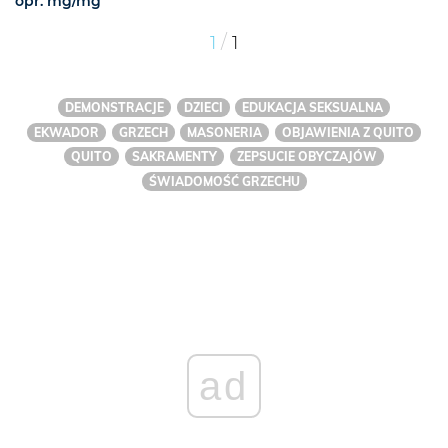
opr. mg/mg
/
1
1
DEMONSTRACJE
DZIECI
EDUKACJA SEKSUALNA
EKWADOR
GRZECH
MASONERIA
OBJAWIENIA Z QUITO
QUITO
SAKRAMENTY
ZEPSUCIE OBYCZAJÓW
ŚWIADOMOŚĆ GRZECHU
ad