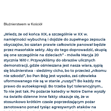
Bluźnierstwem w Kościół
„Wiedz, że od końca XIX, a szczególnie w XX w.
namiętności wybuchną i dojdzie do zupełnego zepsucia
obyczajów, bo szatan prawie całkowicie panował będzie
przez masońskie sekty. Aby do tego doprowadzić, skupią
się one szczególnie na dzieciach” - mówiła Maryja 20
stycznia 1610 r. Przywykliśmy do obrazów ulicznych
demonstracji, gdzie ośmieszana jest nasza wiara, sypią
się bluźnierstwa - siedzimy cicho, bo to przecież „nikomu
nie szkodzi”, bo Pan Bóg jest wysoko, zaś człowieka
uformowanego nie są w stanie „ruszyć”! Bo każdy ma
prawo do autoekspresji. Bo trzeba być tolerancyjnym...
To nie jest tak. Po pożarze katedry w Notre Dame wyszły
na światło dzienne inne fakty: okazuje się, że w
stosunkowo krótkim czasie poprzedzającym pożar
zanotowano ponad tysiąc agresywnych ataków na