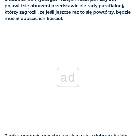
pojawili się oburzeni przedstawiciele rady parafialnej,
którzy zagrozili, że jeśli jeszcze raz to się powtórzy, będzie
musiał opuścić ich kościół.
ad
Zanika poczucie grzechu, zło zlewa się z dobrem, każdy