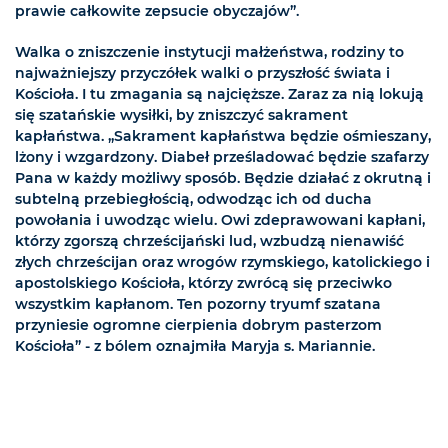
prawie całkowite zepsucie obyczajów”.
Walka o zniszczenie instytucji małżeństwa, rodziny to
najważniejszy przyczółek walki o przyszłość świata i
Kościoła. I tu zmagania są najcięższe. Zaraz za nią lokują
się szatańskie wysiłki, by zniszczyć sakrament
kapłaństwa. „Sakrament kapłaństwa będzie ośmieszany,
lżony i wzgardzony. Diabeł prześladować będzie szafarzy
Pana w każdy możliwy sposób. Będzie działać z okrutną i
subtelną przebiegłością, odwodząc ich od ducha
powołania i uwodząc wielu. Owi zdeprawowani kapłani,
którzy zgorszą chrześcijański lud, wzbudzą nienawiść
złych chrześcijan oraz wrogów rzymskiego, katolickiego i
apostolskiego Kościoła, którzy zwrócą się przeciwko
wszystkim kapłanom. Ten pozorny tryumf szatana
przyniesie ogromne cierpienia dobrym pasterzom
Kościoła” - z bólem oznajmiła Maryja s. Mariannie.