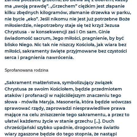
ma „swoją prawdę”. „Grzechem” ciężkim jest złapanie
kilku zbędnych kilogramów, złamanie drzewka w parku,
nie bycie „eko”. Jeśli nikomu nie jest już potrzebne Boże
miłosierdzie, niepotrzebny staje się też krzyż Jezusa
Chrystusa - w konsekwencji zaś i On sam. Ginie
świadomość sacrum, Jego miłości, pragnienie, by być
blisko Niego. Nic tak nie niszczy Kościoła, jak wiara bez
miłości, sakramenty święte przyjmowane bez czystości
serca i pragnienia nawrócenia.
Sprofanowana rodzina
„Sakrament małżeństwa, symbolizujący związek
Chrystusa ze swoim Kościołem, będzie przedmiotem
ataków i profanacji w najściślejszym znaczeniu tego
słowa - mówiła Maryja. Masoneria, która będzie wówczas
sprawować rządy, zaprowadzi niesprawiedliwe prawa
mające na celu zniszczenie tego sakramentu, a przez to
ułatwi każdemu życie w stanie grzechu [...]. Duch
chrześcijański szybko upadnie, drogocenne światło
wiary zgaszone będzie do tego stopnia, że nastąpi