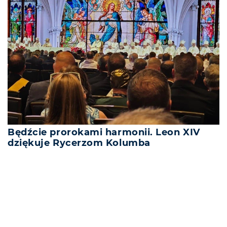
Będźcie prorokami harmonii. Leon XIV
dziękuje Rycerzom Kolumba
REKLAMA