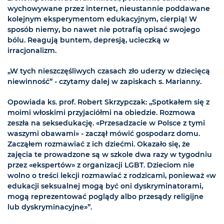
wychowywane przez internet, nieustannie poddawane
kolejnym eksperymentom edukacyjnym, cierpią! W
sposób niemy, bo nawet nie potrafią opisać swojego
bólu. Reagują buntem, depresją, ucieczką w
irracjonalizm.
„W tych nieszczęśliwych czasach zło uderzy w dziecięcą
niewinność” - czytamy dalej w zapiskach s. Marianny.
Opowiada ks. prof. Robert Skrzypczak: „Spotkałem się z
moimi włoskimi przyjaciółmi na obiedzie. Rozmowa
zeszła na seksedukację. «Przesadzacie w Polsce z tymi
waszymi obawami» - zaczął mówić gospodarz domu.
Zacząłem rozmawiać z ich dziećmi. Okazało się, że
zajęcia te prowadzone są w szkole dwa razy w tygodniu
przez «ekspertów» z organizacji LGBT. Dzieciom nie
wolno o treści lekcji rozmawiać z rodzicami, ponieważ «w
edukacji seksualnej mogą być oni dyskryminatorami,
mogą reprezentować poglądy albo przesądy religijne
lub dyskryminacyjne»”.