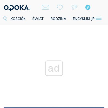
KOŚCIÓŁ
ŚWIAT
RODZINA
ENCYKLIKI JPII
SE
ad