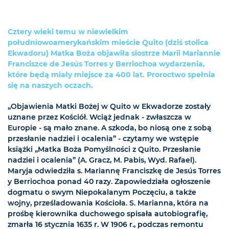
Cztery wieki temu w niewielkim
południowoamerykańskim mieście Quito (dziś stolica
Ekwadoru) Matka Boża objawiła siostrze Marii Mariannie
Franciszce de Jesús Torres y Berriochoa wydarzenia,
które będą miały miejsce za 400 lat. Proroctwo spełnia
się na naszych oczach.
„Objawienia Matki Bożej w Quito w Ekwadorze zostały
uznane przez Kościół. Wciąż jednak - zwłaszcza w
Europie - są mało znane. A szkoda, bo niosą one z sobą
przesłanie nadziei i ocalenia” - czytamy we wstępie
książki „Matka Boża Pomyślności z Quito. Przesłanie
nadziei i ocalenia” (A. Gracz, M. Pabis, Wyd. Rafael).
Maryja odwiedziła s. Mariannę Franciszkę de Jesús Torres
y Berriochoa ponad 40 razy. Zapowiedziała ogłoszenie
dogmatu o swym Niepokalanym Poczęciu, a także
wojny, prześladowania Kościoła. S. Marianna, która na
prośbę kierownika duchowego spisała autobiografię,
zmarła 16 stycznia 1635 r. W 1906 r., podczas remontu