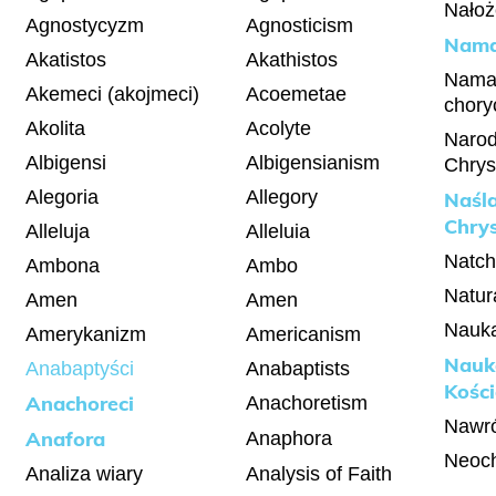
Nałoż
Agnostycyzm
Agnosticism
Nama
Akatistos
Akathistos
Nama
Akemeci (akojmeci)
Acoemetae
chory
Akolita
Acolyte
Narod
Albigensi
Albigensianism
Chrys
Alegoria
Allegory
Naśl
Chry
Alleluja
Alleluia
Natchn
Ambona
Ambo
Natur
Amen
Amen
Nauka 
Amerykanizm
Americanism
Nauk
Anabaptyści
Anabaptists
Kości
Anachoreci
Anachoretism
Nawr
Anafora
Anaphora
Neoch
Analiza wiary
Analysis of Faith