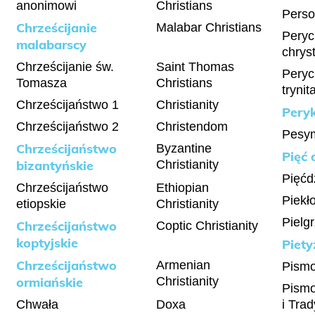
anonimowi
Christians
Perso
Chrześcijanie
Malabar Christians
Peryc
malabarscy
chrys
Chrześcijanie św.
Saint Thomas
Peryc
Tomasza
Christians
trynit
Chrześcijaństwo 1
Christianity
Pery
Chrześcijaństwo 2
Christendom
Pesy
Chrześcijaństwo
Byzantine
Pięć 
bizantyńskie
Christianity
Pięćd
Chrześcijaństwo
Ethiopian
Piekł
etiopskie
Christianity
Pielg
Chrześcijaństwo
Coptic Christianity
koptyjskie
Piet
Chrześcijaństwo
Armenian
Pismo
ormiańskie
Christianity
Pismo
Chwała
Doxa
i Trad