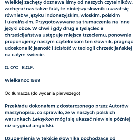
Wielkiej zachęty doznawaliśmy od naszych czytelników,
zachęcał nas także fakt, że niniejszy słownik ukazał się
również w języku indonezyjskim, włoskim, polskim
i ukraińskim. Przygotowywane są tłumaczenia na inne
języki obce. W chwili gdy drugie tysiąclecie
chrześcijaństwa ustępuje miejsca trzeciemu, ponownie
proponujemy naszym czytelnikom ten słownik, pragnąc
udoskonalić jasność i ścisłość w teologii chrześcijańskiej
na całym świecie.
G. O'C i E.G.F.
Wielkanoc 1999
Od tłumacza (do wydania pierwszego)
Przekładu dokonałem z dostarczonego przez Autorów
maszynopisu, co sprawiło, że w naszych polskich
warunkach
Leksykon
mógł się ukazać niewiele później
niż oryginał angielski.
Uzupełnienia w tekście słownika pochodzące od