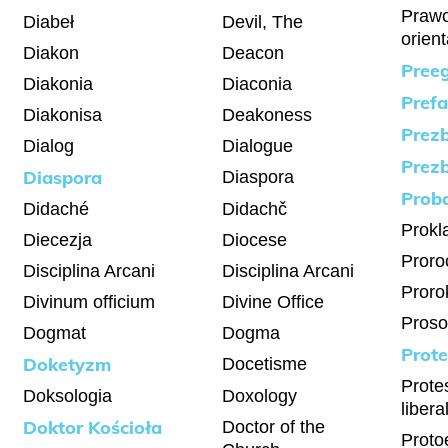
Prawo
Diabeł
Devil, The
orien
Diakon
Deacon
Pree
Diakonia
Diaconia
Prefa
Diakonisa
Deakoness
Prezb
Dialog
Dialogue
Prezb
Diaspora
Diaspora
Prob
Didaché
Didachč
Prokl
Diecezja
Diocese
Proro
Disciplina Arcani
Disciplina Arcani
Proro
Divinum officium
Divine Office
Pros
Dogmat
Dogma
Prote
Doketyzm
Docetisme
Prote
Doksologia
Doxology
libera
Doktor Kościoła
Doctor of the
Proto