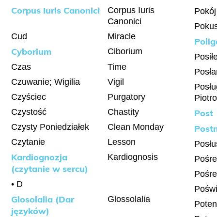
Corpus Iuris Canonici
Corpus Iuris
Pokój
Canonici
Poku
Cud
Miracle
Poli
Cyborium
Ciborium
Posił
Czas
Time
Posła
Czuwanie; Wigilia
Vigil
Posłu
Czyściec
Purgatory
Piotr
Czystość
Chastity
Post
Czysty Poniedziałek
Clean Monday
Post
Czytanie
Lesson
Posłu
Kardiognozja
Kardiognosis
Pośre
(czytanie w sercu)
Pośre
• D
Poświ
Glosolalia (Dar
Glossolalia
Potent
języków)