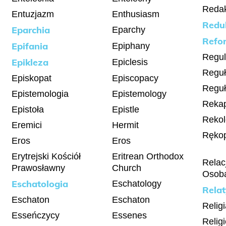
Redak
Entuzjazm
Enthusiasm
Redu
Eparchia
Eparchy
Refo
Epifania
Epiphany
Regul
Epikleza
Epiclesis
Regu
Episkopat
Episcopacy
Reguł
Epistemologia
Epistemology
Rekap
Epistoła
Epistle
Rekol
Eremici
Hermit
Rękop
Eros
Eros
Erytrejski Kościół
Eritrean Orthodox
Relac
Prawosławny
Church
Osoba
Eschatologia
Eschatology
Rela
Eschaton
Eschaton
Relig
Esseńczycy
Essenes
Relig