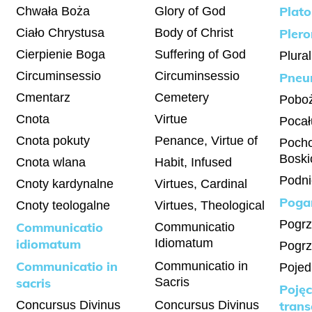
Plat
Chwała Boża
Glory of God
Ciało Chrystusa
Body of Christ
Pler
Cierpienie Boga
Suffering of God
Plura
Circuminsessio
Circuminsessio
Pneu
Cmentarz
Cemetery
Pobo
Cnota
Virtue
Pocał
Cnota pokuty
Penance, Virtue of
Poch
Boski
Cnota wlana
Habit, Infused
Podni
Cnoty kardynalne
Virtues, Cardinal
Poga
Cnoty teologalne
Virtues, Theological
Pogrz
Communicatio
Communicatio
idiomatum
Idiomatum
Pogrz
Communicatio in
Communicatio in
Pojed
sacris
Sacris
Pojęc
Concursus Divinus
Concursus Divinus
tran