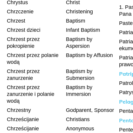
Chrystus
Christ
1. Pa
Chrzczenie
Christening
Pana
Chrzest
Baptism
Paste
Chrzest dzieci
Infant Baptism
Patri
Chrzest przez
Baptism by
Patri
pokropienie
Aspersion
ekum
Chrzest przez polanie
Baptism by Affusion
Patri
wodą
praw
Chrzest przez
Baptism by
Patri
zanurzenie
Submersion
Patro
Chrzest przez
Baptism by
Patry
zanurzenie i polanie
Immersion
wodą
Pela
Chrzestny
Godparent, Sponsor
Penta
Chrześcijanie
Christians
Pent
Chrześcijanie
Anonymous
Pente