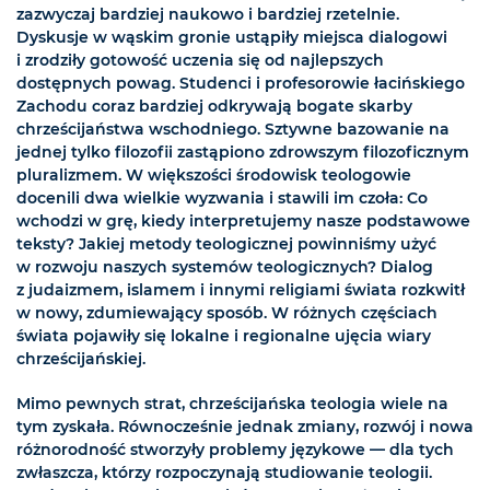
zazwyczaj bardziej naukowo i bardziej rzetelnie.
Dyskusje w wąskim gronie ustąpiły miejsca dialogowi
i zrodziły gotowość uczenia się od najlepszych
dostępnych powag. Studenci i profesorowie łacińskiego
Zachodu coraz bardziej odkrywają bogate skarby
chrześcijaństwa wschodniego. Sztywne bazowanie na
jednej tylko filozofii zastąpiono zdrowszym filozoficznym
pluralizmem. W większości środowisk teologowie
docenili dwa wielkie wyzwania i stawili im czoła: Co
wchodzi w grę, kiedy interpretujemy nasze podstawowe
teksty? Jakiej metody teologicznej powinniśmy użyć
w rozwoju naszych systemów teologicznych? Dialog
z judaizmem, islamem i innymi religiami świata rozkwitł
w nowy, zdumiewający sposób. W różnych częściach
świata pojawiły się lokalne i regionalne ujęcia wiary
chrześcijańskiej.
Mimo pewnych strat, chrześcijańska teologia wiele na
tym zyskała. Równocześnie jednak zmiany, rozwój i nowa
różnorodność stworzyły problemy językowe — dla tych
zwłaszcza, którzy rozpoczynają studiowanie teologii.