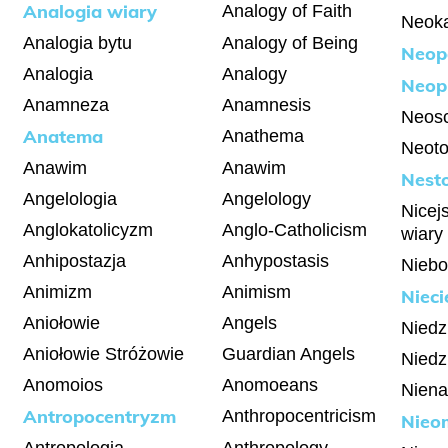
Analogia wiary
Analogy of Faith
Neok
Analogia bytu
Analogy of Being
Neop
Analogia
Analogy
Neop
Anamneza
Anamnesis
Neosc
Anatema
Anathema
Neot
Anawim
Anawim
Nesto
Angelologia
Angelology
Nicej
Anglokatolicyzm
Anglo-Catholicism
wiary
Anhipostazja
Anhypostasis
Niebo
Animizm
Animism
Nieci
Aniołowie
Angels
Niedz
Aniołowie Stróżowie
Guardian Angels
Niedz
Anomoios
Anomoeans
Niena
Antropocentryzm
Anthropocentricism
Nieo