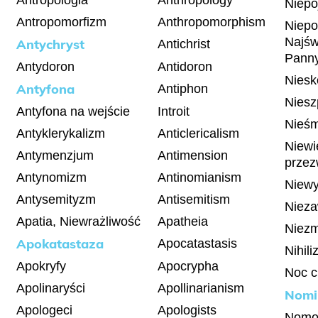
Antropologia
Anthropology
Niepo
Antropomorfizm
Anthropomorphism
Niepo
Najśw
Antychryst
Antichrist
Pann
Antydoron
Antidoron
Niesk
Antyfona
Antiphon
Niesz
Antyfona na wejście
Introit
Nieśm
Antyklerykalizm
Anticlericalism
Niewi
Antymenzjum
Antimension
przez
Antynomizm
Antinomianism
Niew
Antysemityzm
Antisemitism
Niez
Apatia, Niewrażliwość
Apatheia
Niez
Apokatastaza
Apocatastasis
Nihil
Apokryfy
Apocrypha
Noc 
Apolinaryści
Apollinarianism
Nomi
Apologeci
Apologists
Nomo