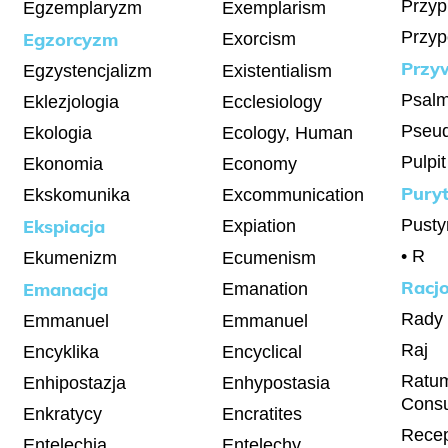
Przyp
Egzemplaryzm
Exemplarism
Przyp
Egzorcyzm
Exorcism
Przy
Egzystencjalizm
Existentialism
Psal
Eklezjologia
Ecclesiology
Pseud
Ekologia
Ecology, Human
Pulpit
Ekonomia
Economy
Pury
Ekskomunika
Excommunication
Ekspiacja
Pusty
Expiation
• R
Ekumenizm
Ecumenism
Racj
Emanacja
Emanation
Rady 
Emmanuel
Emmanuel
Raj
Encyklika
Encyclical
Ratum
Enhipostazja
Enhypostasia
Cons
Enkratycy
Encratites
Recep
Entelechia
Entelechy