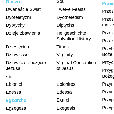
Dusza
Soul
Przem
Dwanaście Świąt
Twelve Feasts
Przes
Dyoteletyzm
Dyotheletism
Przes
małże
Dyptychy
Diptychs
Przez
Dzieje zbawienia
Heilgeschichte;
Salvation History
Przeży
Dziesięcina
Tithes
Przyb
Boże
Dziewictwo
Virginity
Przy
Dziewicze poczęcie
Virginal Conception
Jezusa
of Jesus
Przyg
Bożeg
• E
Przym
Ebionici
Ebionites
Przym
Edessa
Edessa
Egzarcha
Przy
Exarch
Przyp
Egzegeza
Exegesis