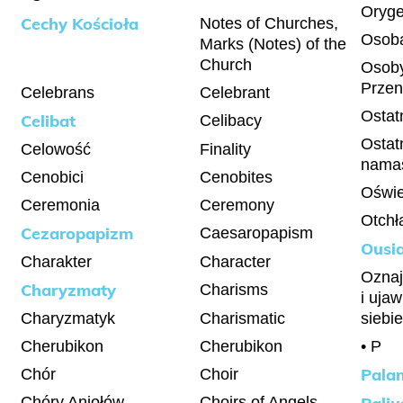
Oryg
Cechy Kościoła
Notes of Churches,
Osob
Marks (Notes) of the
Church
Osoby
Przen
Celebrans
Celebrant
Ostat
Celibat
Celibacy
Ostat
Celowość
Finality
nama
Cenobici
Cenobites
Oświe
Ceremonia
Ceremony
Otchł
Cezaropapizm
Caesaropapism
Ousi
Charakter
Character
Oznaj
Charyzmaty
Charisms
i uja
Charyzmatyk
Charismatic
siebie
Cherubikon
Cherubikon
• P
Pala
Chór
Choir
Chóry Aniołów
Choirs of Angels