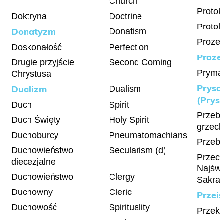
Church
Proto
Doktryna
Doctrine
Proto
Donatyzm
Donatism
Prozel
Doskonałość
Perfection
Proze
Drugie przyjście
Second Coming
Prym
Chrystusa
Prysc
Dualizm
Dualism
(Prys
Duch
Spirit
Przeb
Duch Święty
Holy Spirit
grze
Duchoburcy
Pneumatomachians
Przeb
Duchowieństwo
Secularism (d)
Prze
diecezjalne
Najśw
Duchowieństwo
Clergy
Sakr
Duchowny
Cleric
Przei
Duchowość
Spirituality
Przek