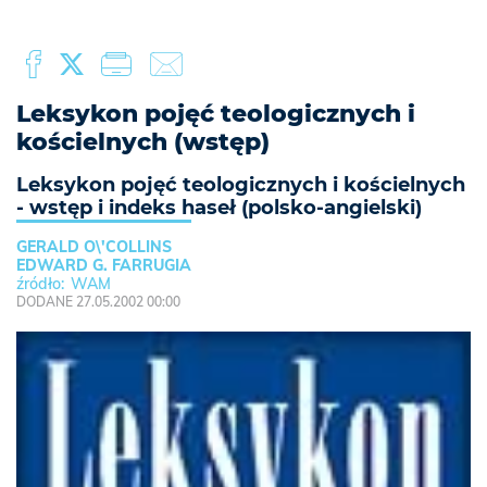
Leksykon pojęć teologicznych i
kościelnych (wstęp)
Leksykon pojęć teologicznych i kościelnych
- wstęp i indeks haseł (polsko-angielski)
GERALD O\'COLLINS
EDWARD G. FARRUGIA
WAM
DODANE 27.05.2002 00:00