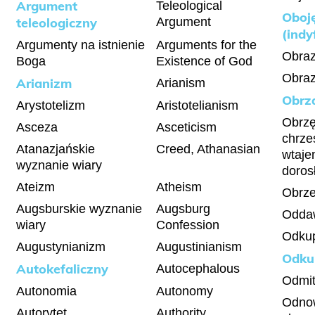
Argument
Teleological
Oboj
teleologiczny
Argument
(indy
Argumenty na istnienie
Arguments for the
Obraz
Boga
Existence of God
Obraz
Arianizm
Arianism
Obrz
Arystotelizm
Aristotelianism
Obrz
Asceza
Asceticism
chrze
Atanazjańskie
Creed, Athanasian
wtaje
wyznanie wiary
doros
Ateizm
Atheism
Obrze
Augsburskie wyznanie
Augsburg
Oddaw
wiary
Confession
Odkup
Augustynianizm
Augustinianism
Odku
Autokefaliczny
Autocephalous
Odmit
Autonomia
Autonomy
Odno
Autorytet
Authority