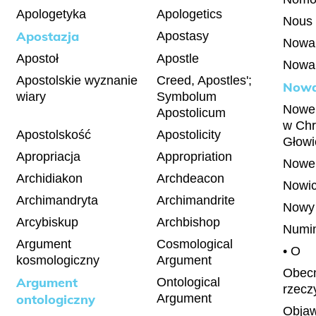
Apologetyka
Apologetics
Nous
Apostazja
Apostasy
Nowa
Apostoł
Apostle
Nowa
Apostolskie wyznanie
Creed, Apostles';
Nowa
wiary
Symbolum
Nowe 
Apostolicum
w Chr
Apostolskość
Apostolicity
Głowi
Apropriacja
Appropriation
Nowe 
Archidiakon
Archdeacon
Nowic
Archimandryta
Archimandrite
Nowy
Arcybiskup
Archbishop
Numi
Argument
Cosmological
• O
kosmologiczny
Argument
Obec
Argument
Ontological
rzecz
ontologiczny
Argument
Objaw