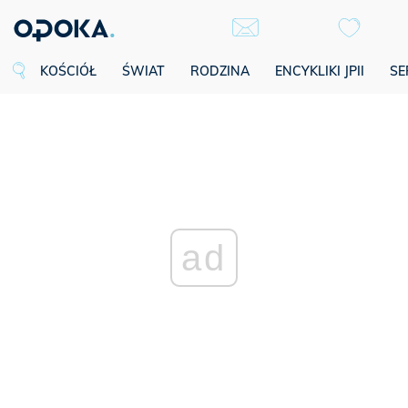
KOŚCIÓŁ
ŚWIAT
RODZINA
ENCYKLIKI JPII
SE
ad