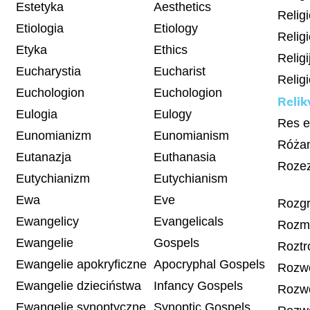
Estetyka
Aesthetics
Relig
Etiologia
Etiology
Relig
Etyka
Ethics
Relig
Eucharystia
Eucharist
Relig
Euchologion
Euchologion
Relik
Eulogia
Eulogy
Res e
Eunomianizm
Eunomianism
Różan
Eutanazja
Euthanasia
Roze
Eutychianizm
Eutychianism
Ewa
Eve
Rozgr
Ewangelicy
Evangelicals
Rozmy
Ewangelie
Gospels
Roztr
Ewangelie apokryficzne
Apocryphal Gospels
Rozw
Ewangelie dzieciństwa
Infancy Gospels
Rozwó
Ewangelie synoptyczne
Synoptic Gospels