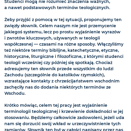
Studenci mogą nie rozumieć znaczenia ważnych,
a nawet podstawowych terminów teologicznych.
Żeby przyjść z pomocą w tej sytuacji, proponujemy ten
zwięzły słownik. Celem naszym nie jest przemycenie
jakiegoś systemu, lecz po prostu wyjaśnienie wyrazów
i zwrotów kluczowych, używanych w teologii
współczesnej — czasami na różne sposoby. Włączyliśmy
też niektóre terminy biblijne, katechetyczne, etyczne,
historyczne, liturgiczne i filozoficzne, z którymi studenci
teologii wcześniej czy później się spotkają. Chociaż
adresujemy ten słownik przede wszystkim do ludzi
Zachodu (szczególnie do katolików rzymskich),
wzrastające kontakty z chrześcijaństwem wschodnim
zachęciły nas do dodania niektórych terminów ze
Wschodu.
Krótko mówiąc, celem tej pracy jest wyjaśnienie
terminologii teologicznej i krzewienie dokładności w jej
stosowaniu. Będziemy całkowicie zadowoleni, jeżeli uda
nam się dorzucić swój wkład w urzeczywistnienie tych
zamiarów. Słownik ten był w całości napisany przez nas