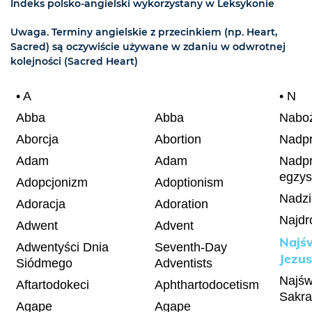
Indeks
polsko-angielski wykorzystany w Leksykonie
Uwaga. Terminy angielskie z przecinkiem (np. Heart,
Sacred) są oczywiście używane w zdaniu w odwrotnej
kolejności (Sacred Heart)
• A
• N
Abba
Abba
Nabo
Aborcja
Abortion
Nadpr
Adam
Adam
Nadpr
egzys
Adopcjonizm
Adoptionism
Nadzi
Adoracja
Adoration
Najdr
Adwent
Advent
Najśw
Adwentyści Dnia
Seventh-Day
Jezu
Siódmego
Adventists
Najśw
Aftartodokeci
Aphthartodocetism
Sakr
Agape
Agape