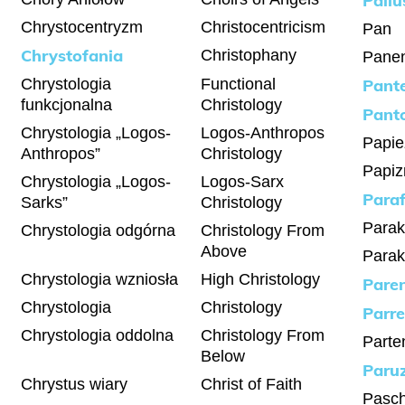
Paliu
Chrystocentryzm
Christocentricism
Pan
Chrystofania
Christophany
Pane
Chrystologia
Functional
Pant
funkcjonalna
Christology
Pant
Chrystologia „Logos-
Logos-Anthropos
Papie
Anthropos”
Christology
Papi
Chrystologia „Logos-
Logos-Sarx
Paraf
Sarks”
Christology
Parak
Chrystologia odgórna
Christology From
Above
Parak
Chrystologia wzniosła
High Christology
Pare
Chrystologia
Christology
Parre
Chrystologia oddolna
Christology From
Parte
Below
Paru
Chrystus wiary
Christ of Faith
Pasc