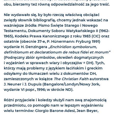
obu, bierzemy też równą odpowiedzialność za jego treść.
Nie wydawało się, by było rzeczą właściwą obciążać
zwięzły słownik bibliografią, chcemy jednak wskazać na
ważniejsze źródła: Pismo Święte Starego i Nowego
Testamentu, Dokumenty Soboru Watykańskiego II (1962-
1965), Kodeks Prawa Kanonicznego z roku 1983 (CIC) oraz
ostatnie (obecnie 37-e, P. Hünermann: Fryburg 1991)
wydanie H. Denzingera
„Enchiridion symbolorum,
definitionum et declarationum de rebus fidei et morum”
(Podręczny zbiór symbolów, określeń dogmatycznych
i wyjaśnień w sprawach wiary i obyczajów = DH). Tych,
którzy mają problemy z językiem łacińskim i greckim
odsyłamy do tłumaczeń wielu z dokumentów DH,
zamieszczonych w książce
The Christian Faith
autorstwa
J. Neuner i J. Dupuis (Bangalore/Londyn/Nowy Jork,
wydanie VI popr., 1996; w skrócie ND).
Różni przyjaciele i koledzy służyli nam swą znajomością
przedmiotu, co pomogło nam w lepszym wyjaśnieniu
wielu terminów: Giorgio Barone-Adesi, Jean Beyer,