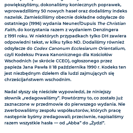
powiększyliśmy, dokonaliśmy koniecznych poprawek,
wprowadziliśmy 50 nowych haseł oraz dodaliśmy indeks
nazwisk. Zamieściliśmy obecnie dokładne odsyłacze do
ostatniego (1996) wydania Neuner/Dupuis
The Christian
Faith
, do korzystania razem z wydaniem Denzingera
z 1991 roku. W niektórych przypadkach tylko DH zawiera
odpowiedni tekst, w kilku tylko ND. Dodaliśmy również
odsyłacze do
Codex Canonum Ecclesiarum Orientalium
,
czyli Kodeksu Prawa Kanonicznego dla Kościołów
Wschodnich (w skrócie CCEO), ogłoszonego przez
papieża Jana Pawła II 18 października 1990 r. Kodeks ten
jest niezbędnym dziełem dla ludzi zajmujących się
chrześcijaństwem wschodnim.
Nadal słyszy się nieścisłe wypowiedzi, że niniejszy
słownik „redagowaliśmy”. Powtórzmy to, co zostało już
zaznaczone w przedmowie do pierwszego wydania. Nie
zwerbowaliśmy zespołu współautorów, których pracę
następnie byśmy zredagowali; przeciwnie, napisaliśmy
razem wszystkie hasła — od „Abba” do „Żydzi”.