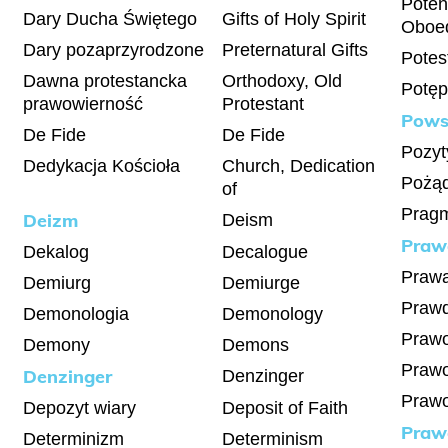
Poten
Dary Ducha Świętego
Gifts of Holy Spirit
Oboed
Dary pozaprzyrodzone
Preternatural Gifts
Potes
Dawna protestancka
Orthodoxy, Old
Potęp
prawowierność
Protestant
Pows
De Fide
De Fide
Pozy
Dedykacja Kościoła
Church, Dedication
Pożąd
of
Prag
Deizm
Deism
Praw
Dekalog
Decalogue
Prawa
Demiurg
Demiurge
Praw
Demonologia
Demonology
Praw
Demony
Demons
Prawo
Denzinger
Denzinger
Prawo
Depozyt wiary
Deposit of Faith
Praw
Determinizm
Determinism