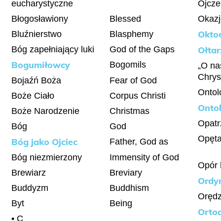
eucharystyczne
Ojcze
Błogosławiony
Blessed
Okazj
Okto
Bluźnierstwo
Blasphemy
Bóg zapełniający luki
God of the Gaps
Ołtar
Bogumiłowcy
Bogomils
„O na
Chrys
Bojaźń Boża
Fear of God
Ontol
Boże Ciało
Corpus Christi
Onto
Boże Narodzenie
Christmas
Opatr
Bóg
God
Opęta
Bóg jako Ojciec
Father, God as
Bóg niezmierzony
Immensity of God
Opór 
Brewiarz
Breviary
Ordy
Buddyzm
Buddhism
Orędz
Byt
Being
Orto
• C