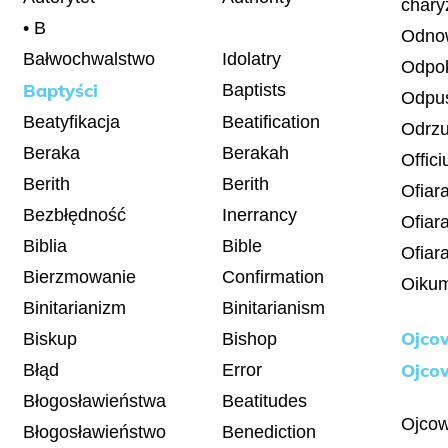
chary
• B
Odno
Bałwochwalstwo
Idolatry
Odpo
Baptyści
Baptists
Odpu
Beatyfikacja
Beatification
Odrzu
Beraka
Berakah
Offic
Berith
Berith
Ofiar
Bezbłędność
Inerrancy
Ofiar
Biblia
Bible
Ofiar
Bierzmowanie
Confirmation
Oiku
Binitarianizm
Binitarianism
Ojco
Biskup
Bishop
Ojco
Błąd
Error
Błogosławieństwa
Beatitudes
Ojcow
Błogosławieństwo
Benediction