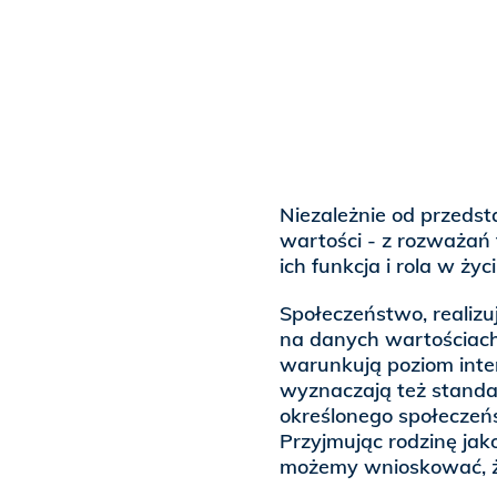
Niezależnie od przeds
wartości - z rozważań t
ich funkcja i rola w życ
Społeczeństwo, realizuj
na danych wartościach,
warunkują poziom inten
wyznaczają też standa
określonego społeczeńs
Przyjmując rodzinę ja
możemy wnioskować, że