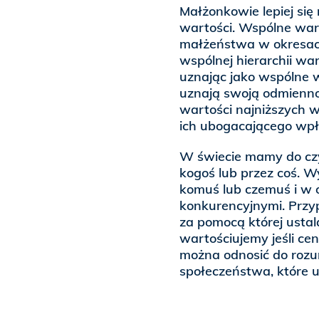
Małżonkowie lepiej si
wartości. Wspólne wart
małżeństwa w okresach
wspólnej hierarchii wa
uznając jako wspólne w
uznają swoją odmienno
wartości najniższych w
ich ubogacającego wp
W świecie mamy do czy
kogoś lub przez coś. W
komuś lub czemuś i w 
konkurencyjnymi. Przyp
za pomocą której ustal
wartościujemy jeśli ce
można odnosić do rozu
społeczeństwa, które u