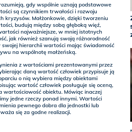
ę rozumieją, gdy wspólnie uznają podstawowe
ości są czynnikiem trwałości i rozwoju
 kryzysów. Małżonkowie, dzięki tworzeniu
rtości, budują między sobą głęboką więź,
artości najważniejsze, w mniej istotnych
ść, jak również szanują swoją różnorodność
 swojej hierarchii wartości mając świadomość
ływu na wspólnotę małżeńską.
nienia z wartościami prezentowanymi przez
ybierając daną wartość człowiek przypisuje ją
oparciu o nią wybiera między obiektami
isując wartość człowiek posługuje się oceną,
a wartościowość obiektu. Mówiąc inaczej
nimy jedne rzeczy ponad innymi. Wartości
mienia pewnego dobra dla jednostki lub
waża się za godne realizacji.