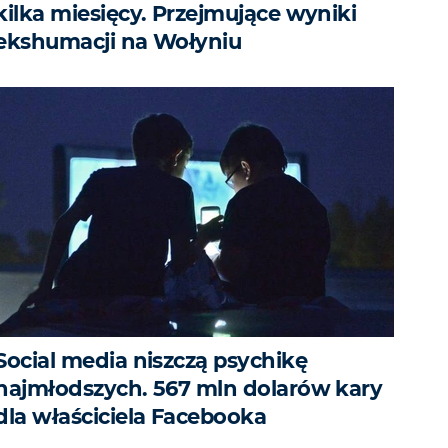
kilka miesięcy. Przejmujące wyniki
ekshumacji na Wołyniu
Social media niszczą psychikę
najmłodszych. 567 mln dolarów kary
dla właściciela Facebooka