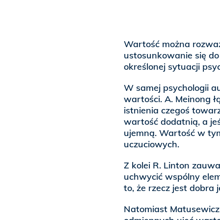
Wartość można rozważa
ustosunkowanie się do 
określonej sytuacji psy
W samej psychologii au
wartości. A. Meinong łą
istnienia czegoś towa
wartość dodatnią, a je
ujemną. Wartość w ty
uczuciowych.
Z kolei R. Linton zauw
uchwycić wspólny eleme
to, że rzecz jest dobra 
Natomiast Matusewicz c