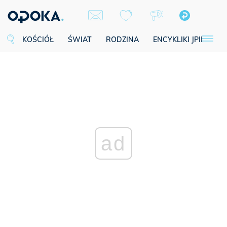
KOŚCIÓŁ
ŚWIAT
RODZINA
ENCYKLIKI JPII
SE
ad