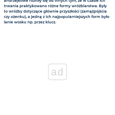
andrzejkowe różniły się od innych tym, że w czasie ich
trwania praktykowano różne formy wróżbiarstwa. Były
to wróżby dotyczące głównie przyszłości (zamążpójścia
czy ożenku), a jedną z ich najpopularniejszych form było
lanie wosku np. przez klucz.
ad