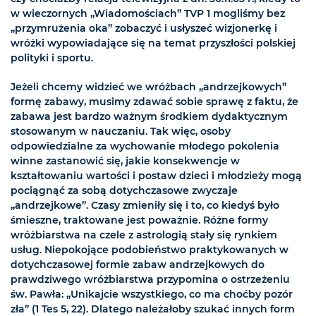
w wieczornych „Wiadomościach” TVP 1 mogliśmy bez
„przymrużenia oka” zobaczyć i usłyszeć wizjonerkę i
wróżki wypowiadające się na temat przyszłości polskiej
polityki i sportu.
Jeżeli chcemy widzieć we wróżbach „andrzejkowych”
formę zabawy, musimy zdawać sobie sprawę z faktu, że
zabawa jest bardzo ważnym środkiem dydaktycznym
stosowanym w nauczaniu. Tak więc, osoby
odpowiedzialne za wychowanie młodego pokolenia
winne zastanowić się, jakie konsekwencje w
kształtowaniu wartości i postaw dzieci i młodzieży mogą
pociągnąć za sobą dotychczasowe zwyczaje
„andrzejkowe”. Czasy zmieniły się i to, co kiedyś było
śmieszne, traktowane jest poważnie. Różne formy
wróżbiarstwa na czele z astrologią stały się rynkiem
usług. Niepokojące podobieństwo praktykowanych w
dotychczasowej formie zabaw andrzejkowych do
prawdziwego wróżbiarstwa przypomina o ostrzeżeniu
św. Pawła: „Unikajcie wszystkiego, co ma choćby pozór
zła” (1 Tes 5, 22). Dlatego należałoby szukać innych form