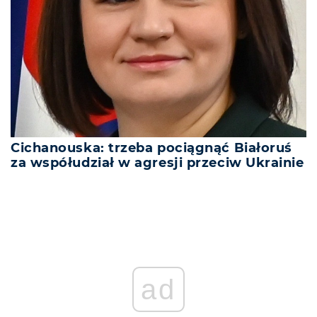
Cichanouska: trzeba pociągnąć Białoruś
za współudział w agresji przeciw Ukrainie
ad