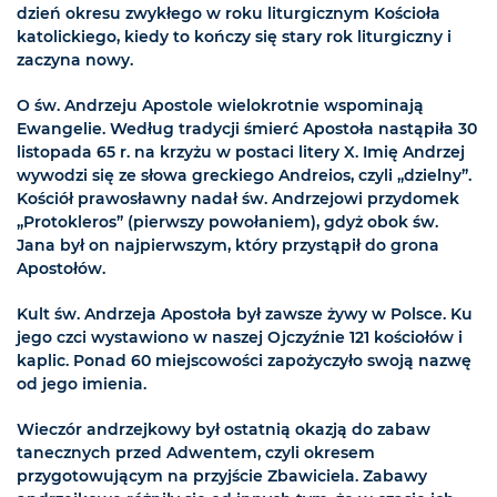
dzień okresu zwykłego w roku liturgicznym Kościoła
katolickiego, kiedy to kończy się stary rok liturgiczny i
zaczyna nowy.
O św. Andrzeju Apostole wielokrotnie wspominają
Ewangelie. Według tradycji śmierć Apostoła nastąpiła 30
listopada 65 r. na krzyżu w postaci litery X. Imię Andrzej
wywodzi się ze słowa greckiego Andreios, czyli „dzielny”.
Kościół prawosławny nadał św. Andrzejowi przydomek
„Protokleros” (pierwszy powołaniem), gdyż obok św.
Jana był on najpierwszym, który przystąpił do grona
Apostołów.
Kult św. Andrzeja Apostoła był zawsze żywy w Polsce. Ku
jego czci wystawiono w naszej Ojczyźnie 121 kościołów i
kaplic. Ponad 60 miejscowości zapożyczyło swoją nazwę
od jego imienia.
Wieczór andrzejkowy był ostatnią okazją do zabaw
tanecznych przed Adwentem, czyli okresem
przygotowującym na przyjście Zbawiciela. Zabawy