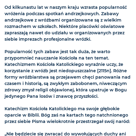
Od kilkunastu lat w naszym kraju wzrasta popularność
wróżenia podczas spotkań andrzejkowych. Zabawy
andrzejkowe z wróżbami organizowane są z wielkim
rozmachem w szkołach. Niektóre placówki oświatowe
zapraszają nawet do udziału w organizowanych przez
siebie imprezach profesjonalne wróżki.
Popularność tych zabaw jest tak duża, że warto
przypomnieć nauczanie Kościoła na ten temat.
Katechizmem Kościoła Katolickiego wyraźnie uczy, że
korzystanie z wróżb jest niedopuszczalne [2115n]. Różne
formy wróżbiarstwa są przejawem chęci panowania nad
czasem i historią, są zwykłym zabobonem, niweczącym
zdrowy zmysł religii objawionej, która upatruje w Bogu
jedynego Pana losów i znawcę przyszłości.
Katechizm Kościoła Katolickiego ma swoje głębokie
oparcie w Biblii. Bóg zaś na kartach tego natchnionego
przez siebie Pisma wielokrotnie przestrzegał swój naród:
„Nie będziecie się zwracać do wywołujących duchy ani