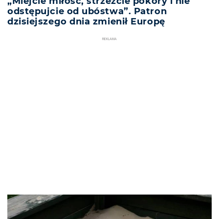
„Miejcie miłość, strzeżcie pokory i nie
odstępujcie od ubóstwa”. Patron
dzisiejszego dnia zmienił Europę
REKLAMA