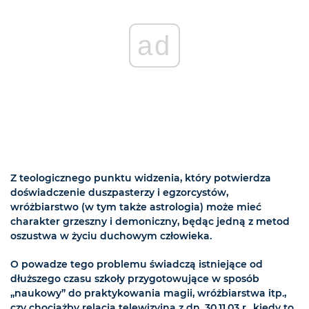
ad
Z teologicznego punktu widzenia, który potwierdza
doświadczenie duszpasterzy i egzorcystów,
wróżbiarstwo (w tym także astrologia) może mieć
charakter grzeszny i demoniczny, będąc jedną z metod
oszustwa w życiu duchowym człowieka.
O powadze tego problemu świadczą istniejące od
dłuższego czasu szkoły przygotowujące w sposób
„naukowy” do praktykowania magii, wróżbiarstwa itp.,
czy chociażby relacja telewizyjna z dn. 30.11.03 r., kiedy to