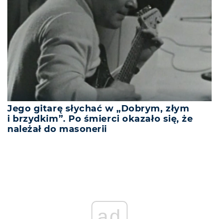
Jego gitarę słychać w „Dobrym, złym
i brzydkim”. Po śmierci okazało się, że
należał do masonerii
ad