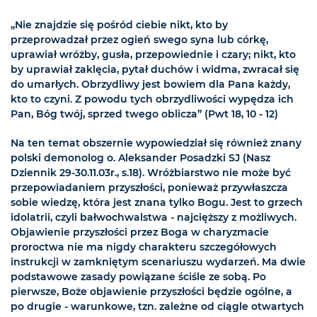
„Nie znajdzie się pośród ciebie nikt, kto by
przeprowadzał przez ogień swego syna lub córkę,
uprawiał wróżby, gusła, przepowiednie i czary; nikt, kto
by uprawiał zaklęcia, pytał duchów i widma, zwracał się
do umarłych. Obrzydliwy jest bowiem dla Pana każdy,
kto to czyni. Z powodu tych obrzydliwości wypędza ich
Pan, Bóg twój, sprzed twego oblicza” (Pwt 18, 10 - 12)
Na ten temat obszernie wypowiedział się również znany
polski demonolog o. Aleksander Posadzki SJ (Nasz
Dziennik 29-30.11.03r., s.18). Wróżbiarstwo nie może być
przepowiadaniem przyszłości, ponieważ przywłaszcza
sobie wiedzę, która jest znana tylko Bogu. Jest to grzech
idolatrii, czyli bałwochwalstwa - najcięższy z możliwych.
Objawienie przyszłości przez Boga w charyzmacie
proroctwa nie ma nigdy charakteru szczegółowych
instrukcji w zamkniętym scenariuszu wydarzeń. Ma dwie
podstawowe zasady powiązane ściśle ze sobą. Po
pierwsze, Boże objawienie przyszłości będzie ogólne, a
po drugie - warunkowe, tzn. zależne od ciągle otwartych