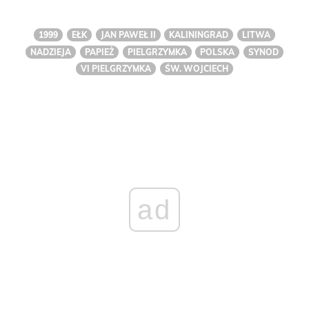
1999
EŁK
JAN PAWEŁ II
KALININGRAD
LITWA
NADZIEJA
PAPIEŻ
PIELGRZYMKA
POLSKA
SYNOD
VI PIELGRZYMKA
ŚW. WOJCIECH
ad