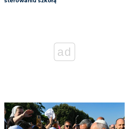
sterowaniu szkołą
ad