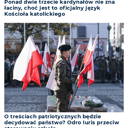
Ponad dwie trzecie kardynałów nie zna
łaciny, choć jest to oficjalny język
Kościoła katolickiego
O treściach patriotycznych będzie
decydować państwo? Odro Iuris przeciw