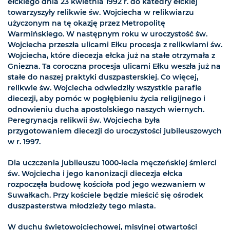
ełckiego dnia 23 kwietnia 1992 r. do katedry ełckiej
towarzyszyły relikwie św. Wojciecha w relikwiarzu
użyczonym na tę okazję przez Metropolitę
Warmińskiego. W następnym roku w uroczystość św.
Wojciecha przeszła ulicami Ełku procesja z relikwiami św.
Wojciecha, które diecezja ełcka już na stałe otrzymała z
Gniezna. Ta coroczna procesja ulicami Ełku weszła już na
stałe do naszej praktyki duszpasterskiej. Co więcej,
relikwie św. Wojciecha odwiedziły wszystkie parafie
diecezji, aby pomóc w pogłębieniu życia religijnego i
odnowieniu ducha apostolskiego naszych wiernych.
Peregrynacja relikwii św. Wojciecha była
przygotowaniem diecezji do uroczystości jubileuszowych
w r. 1997.
Dla uczczenia jubileuszu 1000-lecia męczeńskiej śmierci
św. Wojciecha i jego kanonizacji diecezja ełcka
rozpoczęła budowę kościoła pod jego wezwaniem w
Suwałkach. Przy kościele będzie mieścić się ośrodek
duszpasterstwa młodzieży tego miasta.
W duchu świętowojciechowej, misyjnej otwartości