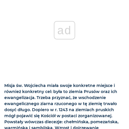
ad
Misja św. Wojciecha miała swoje konkretne miejsce i
również konkretny cel: była to ziemia Prusów oraz ich
ewangelizacja. Trzeba przyznać, że wschodzenie
ewangelicznego ziarna rzuconego w tę ziemię trwało
dosyć długo. Dopiero w r. 1243 na ziemiach pruskich
mógł pojawić się Kościół w postaci zorganizowanej.
Powstały wówczas diecezje: chełmińska, pomezańska,
warmińska i sambijska. Wzrost i dojrzewanie