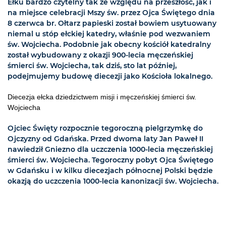
Ełku bardzo czytelny tak ze względu na przeszłość, jak i
na miejsce celebracji Mszy św. przez Ojca Świętego dnia
8 czerwca br. Ołtarz papieski został bowiem usytuowany
niemal u stóp ełckiej katedry, właśnie pod wezwaniem
św. Wojciecha. Podobnie jak obecny kościół katedralny
został wybudowany z okazji 900-lecia męczeńskiej
śmierci św. Wojciecha, tak dziś, sto lat później,
podejmujemy budowę diecezji jako Kościoła lokalnego.
Diecezja ełcka dziedzictwem misji i męczeńskiej śmierci św.
Wojciecha
Ojciec Święty rozpocznie tegoroczną pielgrzymkę do
Ojczyzny od Gdańska. Przed dwoma laty Jan Paweł II
nawiedził Gniezno dla uczczenia 1000-lecia męczeńskiej
śmierci św. Wojciecha. Tegoroczny pobyt Ojca Świętego
w Gdańsku i w kilku diecezjach północnej Polski będzie
okazją do uczczenia 1000-lecia kanonizacji św. Wojciecha.