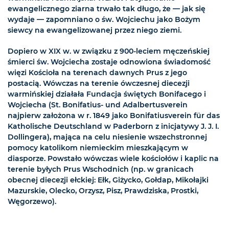
ewangelicznego ziarna trwało tak długo, że — jak się
wydaje — zapomniano o św. Wojciechu jako Bożym
siewcy na ewangelizowanej przez niego ziemi.
Dopiero w XIX w. w związku z 900-leciem męczeńskiej
śmierci św. Wojciecha zostaje odnowiona świadomość
więzi Kościoła na terenach dawnych Prus z jego
postacią. Wówczas na terenie ówczesnej diecezji
warmińskiej działała Fundacja świętych Bonifacego i
Wojciecha (St. Bonifatius- und Adalbertusverein
najpierw założona w r. 1849 jako Bonifatiusverein für das
Katholische Deutschland w Paderborn z inicjatywy J. J. I.
Dollingera), mająca na celu niesienie wszechstronnej
pomocy katolikom niemieckim mieszkającym w
diasporze. Powstało wówczas wiele kościołów i kaplic na
terenie byłych Prus Wschodnich (np. w granicach
obecnej diecezji ełckiej: Ełk, Giżycko, Gołdap, Mikołajki
Mazurskie, Olecko, Orzysz, Pisz, Prawdziska, Prostki,
Węgorzewo).