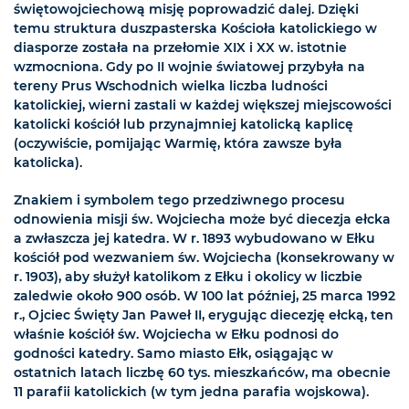
świętowojciechową misję poprowadzić dalej. Dzięki
temu struktura duszpasterska Kościoła katolickiego w
diasporze została na przełomie XIX i XX w. istotnie
wzmocniona. Gdy po II wojnie światowej przybyła na
tereny Prus Wschodnich wielka liczba ludności
katolickiej, wierni zastali w każdej większej miejscowości
katolicki kościół lub przynajmniej katolicką kaplicę
(oczywiście, pomijając Warmię, która zawsze była
katolicka).
Znakiem i symbolem tego przedziwnego procesu
odnowienia misji św. Wojciecha może być diecezja ełcka
a zwłaszcza jej katedra. W r. 1893 wybudowano w Ełku
kościół pod wezwaniem św. Wojciecha (konsekrowany w
r. 1903), aby służył katolikom z Ełku i okolicy w liczbie
zaledwie około 900 osób. W 100 lat później, 25 marca 1992
r., Ojciec Święty Jan Paweł II, erygując diecezję ełcką, ten
właśnie kościół św. Wojciecha w Ełku podnosi do
godności katedry. Samo miasto Ełk, osiągając w
ostatnich latach liczbę 60 tys. mieszkańców, ma obecnie
11 parafii katolickich (w tym jedna parafia wojskowa).