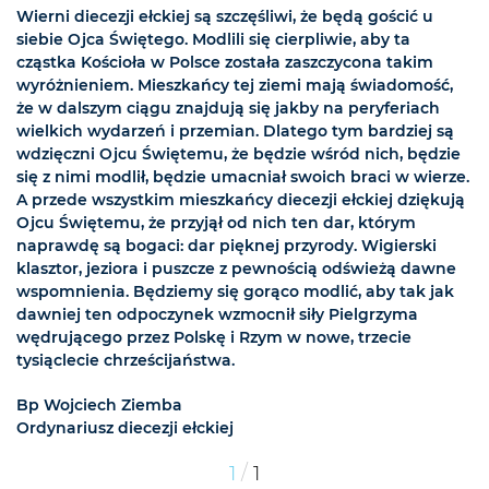
Wierni diecezji ełckiej są szczęśliwi, że będą gościć u
siebie Ojca Świętego. Modlili się cierpliwie, aby ta
cząstka Kościoła w Polsce została zaszczycona takim
wyróżnieniem. Mieszkańcy tej ziemi mają świadomość,
że w dalszym ciągu znajdują się jakby na peryferiach
wielkich wydarzeń i przemian. Dlatego tym bardziej są
wdzięczni Ojcu Świętemu, że będzie wśród nich, będzie
się z nimi modlił, będzie umacniał swoich braci w wierze.
A przede wszystkim mieszkańcy diecezji ełckiej dziękują
Ojcu Świętemu, że przyjął od nich ten dar, którym
naprawdę są bogaci: dar pięknej przyrody. Wigierski
klasztor, jeziora i puszcze z pewnością odświeżą dawne
wspomnienia. Będziemy się gorąco modlić, aby tak jak
dawniej ten odpoczynek wzmocnił siły Pielgrzyma
wędrującego przez Polskę i Rzym w nowe, trzecie
tysiąclecie chrześcijaństwa.
Bp Wojciech Ziemba
Ordynariusz diecezji ełckiej
/
1
1