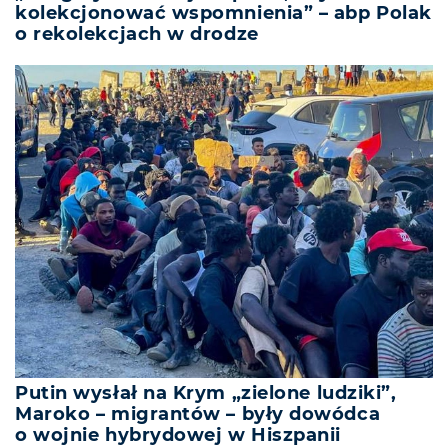
kolekcjonować wspomnienia” – abp Polak
o rekolekcjach w drodze
Putin wysłał na Krym „zielone ludziki”,
Maroko – migrantów – były dowódca
o wojnie hybrydowej w Hiszpanii