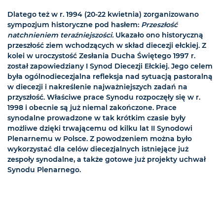
Dlatego też w r. 1994 (20-22 kwietnia) zorganizowano
sympozjum historyczne pod hasłem:
Przeszłość
natchnieniem teraźniejszości.
Ukazało ono historyczną
przeszłość ziem wchodzących w skład diecezji ełckiej. Z
kolei w uroczystość Zesłania Ducha Świętego 1997 r.
został zapowiedziany I Synod Diecezji Ełckiej. Jego celem
była ogólnodiecezjalna refleksja nad sytuacją pastoralną
w diecezji i nakreślenie najważniejszych zadań na
przyszłość. Właściwe prace Synodu rozpoczęły się w r.
1998 i obecnie są już niemal zakończone. Prace
synodalne prowadzone w tak krótkim czasie były
możliwe dzięki trwającemu od kilku lat II Synodowi
Plenarnemu w Polsce. Z powodzeniem można było
wykorzystać dla celów diecezjalnych istniejące już
zespoły synodalne, a także gotowe już projekty uchwał
Synodu Plenarnego.