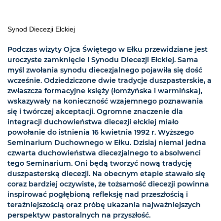
Synod Diecezji Ełckiej
Podczas wizyty Ojca Świętego w Ełku przewidziane jest
uroczyste zamknięcie I Synodu Diecezji Ełckiej. Sama
myśl zwołania synodu diecezjalnego pojawiła się dość
wcześnie. Odziedziczone dwie tradycje duszpasterskie, a
zwłaszcza formacyjne księży (łomżyńska i warmińska),
wskazywały na konieczność wzajemnego poznawania
się i twórczej akceptacji. Ogromne znaczenie dla
integracji duchowieństwa diecezji ełckiej miało
powołanie do istnienia 16 kwietnia 1992 r. Wyższego
Seminarium Duchownego w Ełku. Dzisiaj niemal jedna
czwarta duchowieństwa diecezjalnego to absolwenci
tego Seminarium. Oni będą tworzyć nową tradycję
duszpasterską diecezji. Na obecnym etapie stawało się
coraz bardziej oczywiste, że tożsamość diecezji powinna
inspirować pogłębioną refleksję nad przeszłością i
teraźniejszością oraz próbę ukazania najważniejszych
perspektyw pastoralnych na przyszłość.