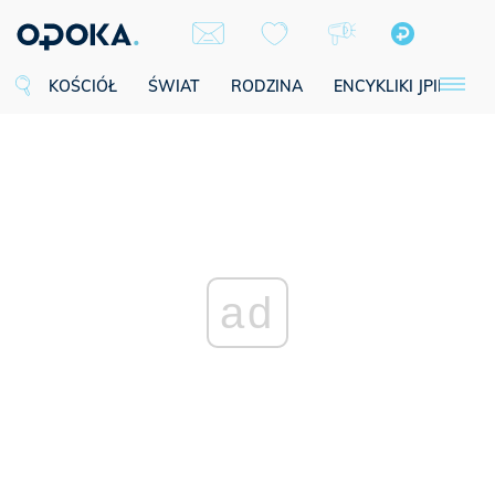
KOŚCIÓŁ
ŚWIAT
RODZINA
ENCYKLIKI JPII
SE
ad