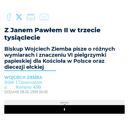
Z Janem Pawłem II w trzecie
tysiąclecie
Biskup Wojciech Ziemba pisze o różnych
wymiarach i znaczeniu VI pielgrzymki
papieskiej dla Kościoła w Polsce oraz
diecezji ełckiej
WOJCIECH ZIEMBA
L'Osservatore
Romano 4/99
DODANE 08.06.1999 00:00
REKLAMA
Play