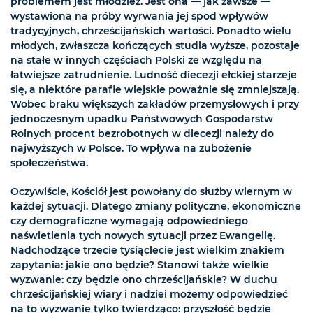
problemem jest młodzież. Jest ona — jak zawsze —
wystawiona na próby wyrwania jej spod wpływów
tradycyjnych, chrześcijańskich wartości. Ponadto wielu
młodych, zwłaszcza kończących studia wyższe, pozostaje
na stałe w innych częściach Polski ze względu na
łatwiejsze zatrudnienie. Ludność diecezji ełckiej starzeje
się, a niektóre parafie wiejskie poważnie się zmniejszają.
Wobec braku większych zakładów przemysłowych i przy
jednoczesnym upadku Państwowych Gospodarstw
Rolnych procent bezrobotnych w diecezji należy do
najwyższych w Polsce. To wpływa na zubożenie
społeczeństwa.
Oczywiście, Kościół jest powołany do służby wiernym w
każdej sytuacji. Dlatego zmiany polityczne, ekonomiczne
czy demograficzne wymagają odpowiedniego
naświetlenia tych nowych sytuacji przez Ewangelię.
Nadchodzące trzecie tysiąclecie jest wielkim znakiem
zapytania: jakie ono będzie? Stanowi także wielkie
wyzwanie: czy będzie ono chrześcijańskie? W duchu
chrześcijańskiej wiary i nadziei możemy odpowiedzieć
na to wyzwanie tylko twierdząco: przyszłość będzie