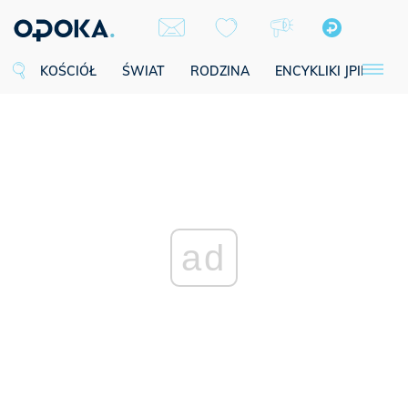
KOŚCIÓŁ
ŚWIAT
RODZINA
ENCYKLIKI JPII
SE
ad