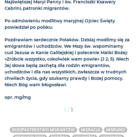
Najświętszej Maryi Panny i św. Franciszki Ksawery
Cabrini, patronki migrantów.
Po odmówieniu modlitwy maryjnej Ojciec Święty
powiedział po polsku:
Pozdrawiam serdecznie Polaków. Dzisiaj modlimy się za
emigrantów i uchodźców. We Mszy św. wspominamy
cud Jezusa w Kanie Galilejskiej i polecenie Matki Bożej:
«Zróbcie wszystko, cokolwiek wam powie» (J 2, 5). Niech
Jej słowa będą zachętą dla rodzin emigrantów,
uchodźców i dla nas wszystkich, zwłaszcza w trudnych
chwilach życia, gdy szukamy prawdy i Bożej pomocy.
Niech Bóg wam błogosławi.
opr. mg/mg
/
1
1
DUSZPASTERSTWO MIGRANTÓW
MIGRACJA
MIGRANCI