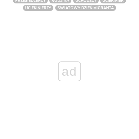
PRZESIEDLEŃCY
RODZINA
UCHODŹCY
UCIEKINIER
UCIEKINIERZY
ŚWIATOWY DZIEŃ MIGRANTA
ad