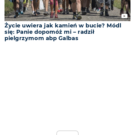
Życie uwiera jak kamień w bucie? Módl
się: Panie dopomóż mi – radził
pielgrzymom abp Galbas
REKLAMA