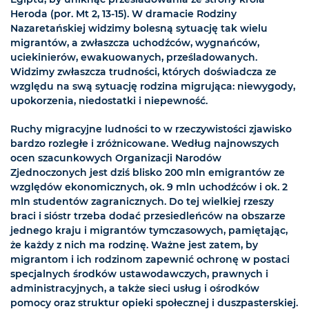
Heroda (por. Mt 2, 13-15). W dramacie Rodziny
Nazaretańskiej widzimy bolesną sytuację tak wielu
migrantów, a zwłaszcza uchodźców, wygnańców,
uciekinierów, ewakuowanych, prześladowanych.
Widzimy zwłaszcza trudności, których doświadcza ze
względu na swą sytuację rodzina migrująca: niewygody,
upokorzenia, niedostatki i niepewność.
Ruchy migracyjne ludności to w rzeczywistości zjawisko
bardzo rozległe i zróżnicowane. Według najnowszych
ocen szacunkowych Organizacji Narodów
Zjednoczonych jest dziś blisko 200 mln emigrantów ze
względów ekonomicznych, ok. 9 mln uchodźców i ok. 2
mln studentów zagranicznych. Do tej wielkiej rzeszy
braci i sióstr trzeba dodać przesiedleńców na obszarze
jednego kraju i migrantów tymczasowych, pamiętając,
że każdy z nich ma rodzinę. Ważne jest zatem, by
migrantom i ich rodzinom zapewnić ochronę w postaci
specjalnych środków ustawodawczych, prawnych i
administracyjnych, a także sieci usług i ośrodków
pomocy oraz struktur opieki społecznej i duszpasterskiej.