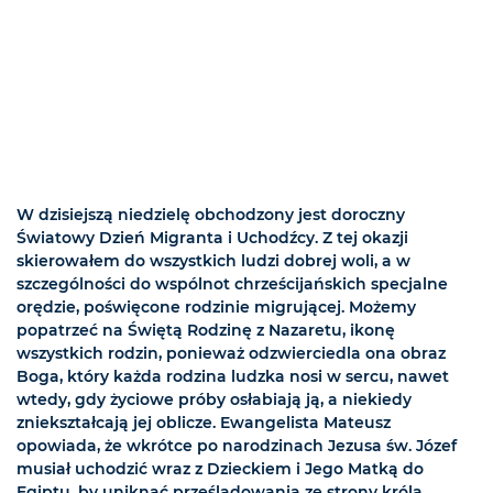
W dzisiejszą niedzielę obchodzony jest doroczny
Światowy Dzień Migranta i Uchodźcy. Z tej okazji
skierowałem do wszystkich ludzi dobrej woli, a w
szczególności do wspólnot chrześcijańskich specjalne
orędzie, poświęcone rodzinie migrującej. Możemy
popatrzeć na Świętą Rodzinę z Nazaretu, ikonę
wszystkich rodzin, ponieważ odzwierciedla ona obraz
Boga, który każda rodzina ludzka nosi w sercu, nawet
wtedy, gdy życiowe próby osłabiają ją, a niekiedy
zniekształcają jej oblicze. Ewangelista Mateusz
opowiada, że wkrótce po narodzinach Jezusa św. Józef
musiał uchodzić wraz z Dzieckiem i Jego Matką do
Egiptu, by uniknąć prześladowania ze strony króla