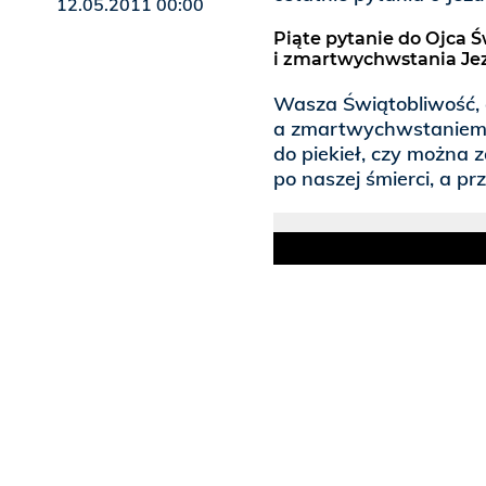
12.05.2011 00:00
Piąte pytanie do Ojca Ś
i zmartwychwstania Je
Wasza Świątobliwość, c
a zmartwychwstanie
do piekieł, czy można 
po naszej śmierci, a p