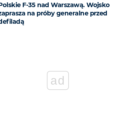
Polskie F-35 nad Warszawą. Wojsko
zaprasza na próby generalne przed
defiladą
ad