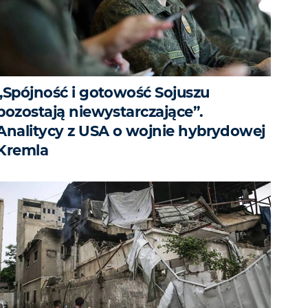
„Spójność i gotowość Sojuszu
pozostają niewystarczające”.
Analitycy z USA o wojnie hybrydowej
Kremla