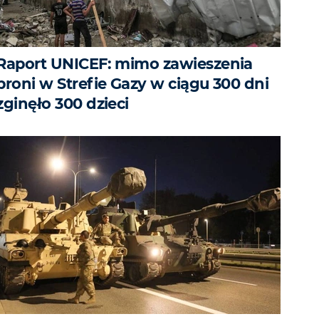
Raport UNICEF: mimo zawieszenia
broni w Strefie Gazy w ciągu 300 dni
zginęło 300 dzieci