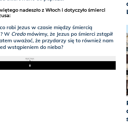
więtego nadeszło z Włoch i dotyczyło śmierci
zusa:
o robi Jezus w czasie między śmiercią
m? W
Credo
mówimy, że Jezus po śmierci zstąpił
zatem uważać, że przydarzy się to również nam
rzed wstąpieniem do nieba?
REKLAMA
Play