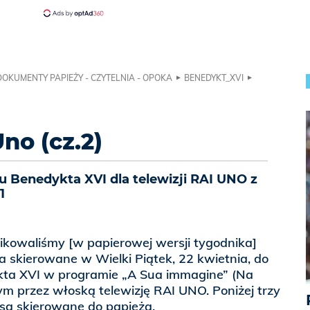
DOKUMENTY PAPIEŻY - CZYTELNIA - OPOKA
BENEDYKT_XVI
no (cz.2)
 Benedykta XVI dla telewizji RAI UNO z
1
ikowaliśmy [w papierowej wersji tygodnika]
a skierowane w Wielki Piątek, 22 kwietnia, do
kta XVI w programie „A Sua immagine” (Na
m przez włoską telewizję RAI UNO. Poniżej trzy
usa skierowane do papieża.