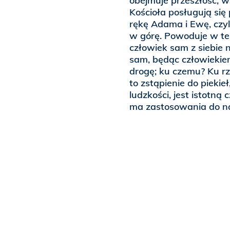
obejmuje przeszłość, w
Kościoła posługują się
rękę Adama i Ewę, czyli
w górę. Powoduje w te
człowiek sam z siebie 
sam, będąc człowiekiem
drogę; ku czemu? Ku r
to zstąpienie do piekie
ludzkości, jest istotną c
ma zastosowania do n