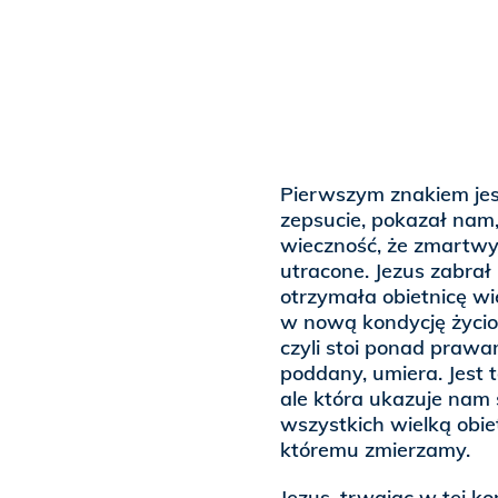
Pierwszym znakiem jest
zepsucie, pokazał nam,
wieczność, że zmartwyc
utracone. Jezus zabrał
otrzymała obietnicę wi
w nową kondycję życiową
czyli stoi ponad prawami
poddany, umiera. Jest 
ale która ukazuje nam s
wszystkich wielką obiet
któremu zmierzamy.
Jezus, trwając w tej ko