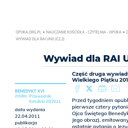
OPOKA.ORG.PL
NAUCZANIE KOŚCIOŁA - CZYTELNIA - OPOKA
WYWIAD DLA RAI UNO (CZ.2)
Wywiad dla RAI U
Część druga wywiadu
Wielkiego Piątku 201
BENEDYKT XVI
Przewodnik
Przed tygodniem opubl
Katolicki 20/2011
pierwsze cztery pytani
data wydania
Ojca Świętego Benedy
22.04.2011
Jego obraz), emitowany
publikacja
ostatnie pytania o Jez