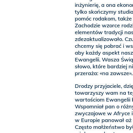
inżynierię, a ona ekono
tylko skończymy studia
pomóc rodakom, także 
Zachodzie wzorce rodzi
elementów tradycji nas
zdezaktualizowało. Czuj
chcemy się pobrać i w
aby każdy aspekt nasz
Ewangelii. Wasza Świą
słowo, które bardziej n
przeraża: «na zawsze»..
Drodzy przyjaciele, dz
towarzyszy wam na tej 
wartościom Ewangelii b
Wspomniał pan o różn
zwyczajowe w Afryce 
w Europie panował aż 
Często małżeństwo był