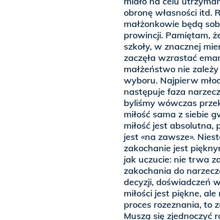
miało na celu utrzyman
obronę własności itd. 
małżonkowie będą sobie
prowincji. Pamiętam, 
szkoły, w znacznej mier
zaczęła wzrastać emanc
małżeństwo nie zależy 
wyboru. Najpierw młodz
następuje faza narzec
byliśmy wówczas przeko
miłość sama z siebie 
miłość jest absolutna, 
jest «na zawsze». Niest
zakochanie jest piękn
jak uczucie: nie trwa z
zakochania do narzec
decyzji, doświadczeń 
miłości jest piękne, al
proces rozeznania, to 
Muszą się zjednoczyć r