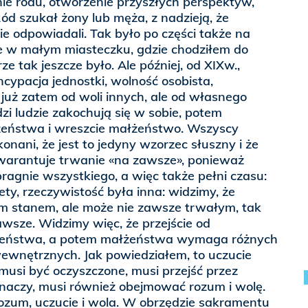
ie rodu, otworzenie przyszłych perspektyw,
Ród szukał żony lub męża, z nadzieją, że
 odpowiadali. Tak było po części także na
że w małym miasteczku, gdzie chodziłem do
ze tak jeszcze było. Ale później, od XIXw.,
ypacja jednostki, wolność osobista,
już zatem od woli innych, ale od własnego
i ludzie zakochują się w sobie, potem
zeństwa i wreszcie małżeństwo. Wszyscy
nani, że jest to jedyny wzorzec słuszny i że
gwarantuje trwanie «na zawsze», ponieważ
pragnie wszystkiego, a więc także pełni czasu:
ety, rzeczywistość była inna: widzimy, że
ym stanem, ale może nie zawsze trwałym, tak
awsze. Widzimy więc, że przejście od
zeństwa, a potem małżeństwa wymaga różnych
wewnętrznych. Jak powiedziałem, to uczucie
e musi być oczyszczone, musi przejść przez
znaczy, musi również obejmować rozum i wolę.
ozum, uczucie i wola. W obrzędzie sakramentu