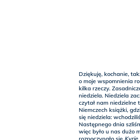
Dziękuję, kochanie, ta
o moje wspomnienia rod
kilka rzeczy. Zasadnic
niedziela. Niedziela za
czytał nam niedzielne 
Niemczech książki, gdz
się niedziela: wchodzil
Następnego dnia szliśm
więc było u nas dużo 
rozpoczynało się
Kyrie