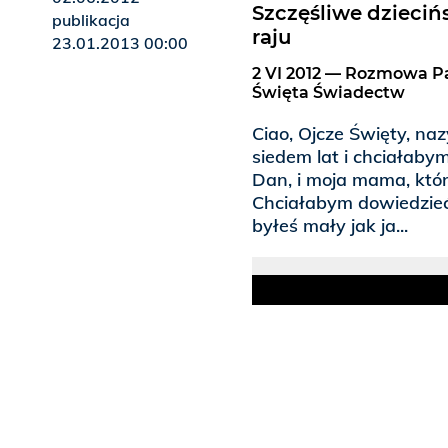
Szczęśliwe dzieci
publikacja
raju
23.01.2013 00:00
2 VI 2012 — Rozmowa Pa
Święta Świadectw
Ciao, Ojcze Święty, n
siedem lat i chciałabym
Dan, i moja mama, która
Chciałabym dowiedzieć s
byłeś mały jak ja...