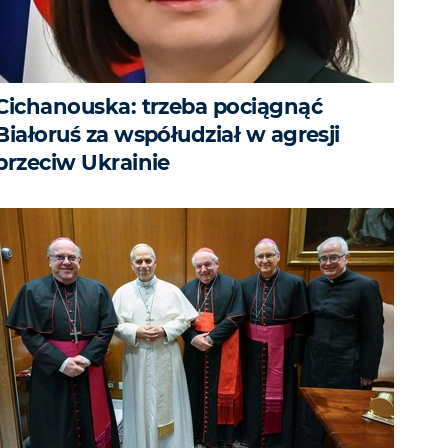
Cichanouska: trzeba pociągnąć
Białoruś za współudział w agresji
przeciw Ukrainie