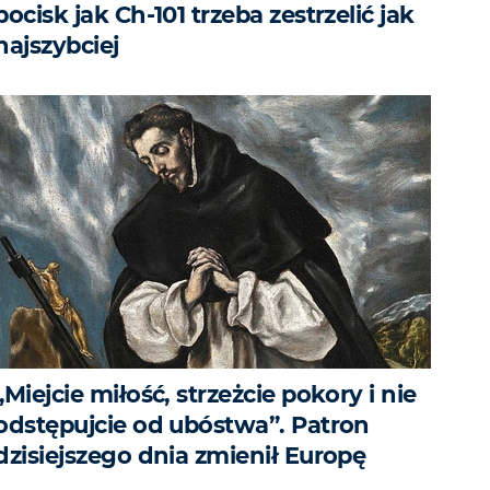
pocisk jak Ch-101 trzeba zestrzelić jak
najszybciej
„Miejcie miłość, strzeżcie pokory i nie
odstępujcie od ubóstwa”. Patron
dzisiejszego dnia zmienił Europę