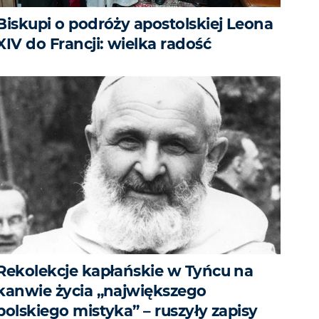
Biskupi o podróży apostolskiej Leona
XIV do Francji: wielka radość
Rekolekcje kapłańskie w Tyńcu na
kanwie życia „największego
polskiego mistyka” – ruszyły zapisy