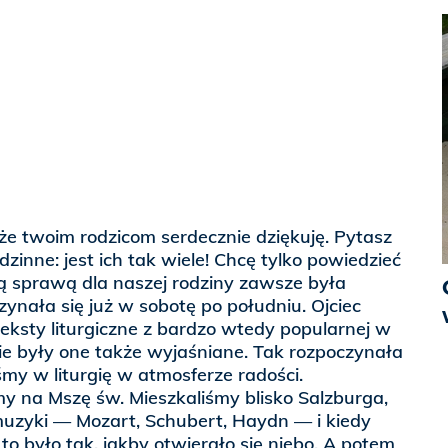
kże twoim rodzicom serdecznie dziękuję. Pytasz
zinne: jest ich tak wiele! Chcę tylko powiedzieć
zą sprawą dla naszej rodziny zawsze była
czynała się już w sobotę po południu. Ojciec
teksty liturgiczne z bardzo wtedy popularnej w
ie były one także wyjaśniane. Tak rozpoczynała
iśmy w liturgię w atmosferze radości.
y na Mszę św. Mieszkaliśmy blisko Salzburga,
muzyki — Mozart, Schubert, Haydn — i kiedy
, to było tak, jakby otwierało się niebo. A potem