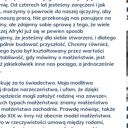
mię. Od czterech lat jesteśmy zaręczeni i jak
, marzymy o powrocie do naszej ojczyzny, aby
naszą pracą. Nie przekonują nas panujące na
ny, ale zdajemy sobie sprawę z tego, że wiele
zej Afryki już się w pewien sposób
emy, że jesteśmy dla siebie stworzeni, i dlatego
spólnie budować przyszłość. Chcemy również,
ego życia był kształtowany przez wartości
tobliwość, gdy mówimy o małżeństwie, jest
iż jakiekolwiek inne nas pociąga, a jednocześnie
.
iękuję za to świadectwo. Moja modlitwa
drodze narzeczeństwa, i ufam, że dzięki
ędziecie mogli założyć rodzinę «na zawsze».
ych typach małżeństwa: znamy małżeństwo
i małżeństwo zachodnie. Prawdę mówiąc, także
do XIX w. inny niż obecnie model małżeństwa.
o w rzeczywistości umową między rodami,