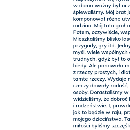
w domu ważny był oczy
śpiewaliśmy. Mój brat 
komponował różne utwo
rodzina. Mój tato grał 
Potem, oczywiście, wsp
Mieszkaliśmy blisko las
przygody, gry itd. Jed
myśl, wiele wspólnych
trudnych, gdyż był to o
biedy. Ale panowała m
z rzeczy prostych, i d
tamte rzeczy. Wydaje m
rzeczy dawały radość, 
osoby. Dorastaliśmy w 
widzieliśmy, że dobroć
i rodzeństwie. I, praw
jak to będzie w raju, p
mojego dzieciństwa. Ta
miłości byliśmy szczęśl