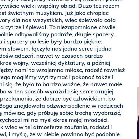
wiście wielki wspólny obiad. Dużo też razem
jest świetnym muzykiem. Już jako chłopiec
ry dla nas wszystkich, więc śpiewała cała
na cytrze i śpiewał. To niezapomniane chwile.
ólnie odbywaliśmy podróże, długie spacery.
u i spacery po lesie były bardzo piękne:
nym słowem, łączyło nas jedno serce i jedna
 doświadczeń, nawet w czasach bardzo
kres wojny, wcześniej dyktatury, a później
iędzy nami ta wzajemna miłość, radość również
latego mogliśmy wytrzymać i pokonać także i
i się, że było to bardzo ważne, że nawet małe
bo w ten sposób wyrażało się serce drugiej
przekonaniu, że dobrze być człowiekiem, bo
 Boga znajdowała odzwierciedlenie w rodzicach
dę mówiąc, gdy próbuję sobie trochę wyobrazić,
rzychodzi mi na myśl okres mojej młodości,
k więc w tej atmosferze zaufania, radości i
iwi, i myślę, że w niebie powinno być podobnie