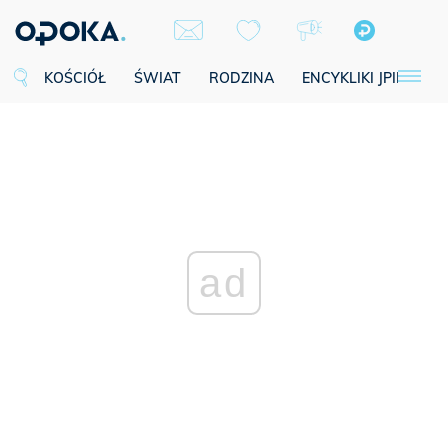
KOŚCIÓŁ
ŚWIAT
RODZINA
ENCYKLIKI JPII
SE
ad