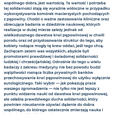
wspólnego dobra, jest wartością. Ta wartość i potrzeba
tej solidarności stają się wyraźnie widoczne w przypadku
wykorzystywania komórek macierzystych pochodzących
z pępowiny. Chodzi o ważne zastosowania kliniczne oraz
obiecujące badania w dziedzinie naukowej, których
realizacja w dużej mierze zależy jednak od
wielkodusznego dawstwa krwi pępowinowej w chwili
porodu oraz od przystosowania struktur do tego, aby
kobiety rodzące mogły tę krew oddać, jeśli tego chcą.
Zachęcam zatem was wszystkich, abyście byli
promotorami prawdziwej i świadomej solidarności
ludzkiej i chrześcijańskiej. Odnośnie do tego u wielu
badaczy z zakresu medycyny nie bez powodu budzi
wątpliwości rosnąca liczba prywatnych banków
przechowywania krwi pępowinowej do użytku wyłącznie
autologicznego. Taki wybór — jak pokazują prace
waszego zgromadzenia — nie tylko nie jest lepszy z
punktu widzenia nauki od dawstwa krwi pępowinowej,
ale osłabia prawdziwego ducha solidarności, który
powinien nieustannie ożywiać dążenie do dobra
wspólnego, do którego ostatecznie zmierzają nauka i