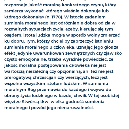
rozpoznaje jakość moralną konkretnego czynu, który
zamierza wykonać, którego właśnie dokonuje lub
którego dokonała» (n. 1778). W istocie zadaniem
sumienia moralnego jest odróżnianie dobra od zła w
rozmaitych sytuacjach życia, ażeby, kierując się tym
osądem, istota ludzka mogła w sposób wolny zmierzać
ku dobru. Tym, którzy chcieliby zaprzeczyć istnieniu
sumienia moralnego u człowieka, uznając jego głos za
efekt jedynie uwarunkowań zewnętrznych czy zjawisko
czysto emocjonalne, trzeba wyraźnie powiedzieć, że
jakość moralna postępowania człowieka nie jest
wartością niezależną czy opcjonalną, ani też nie jest
prerogatywą chrześcijan czy wierzących, lecz jest
wspólna wszystkim istotom ludzkim. W sumieniu
moralnym Bóg przemawia do każdego i wzywa do
obrony życia ludzkiego w każdej chwili. W tej osobistej
więzi ze Stwórcą tkwi wielka godność sumienia
moralnego i powód jego nienaruszalności.