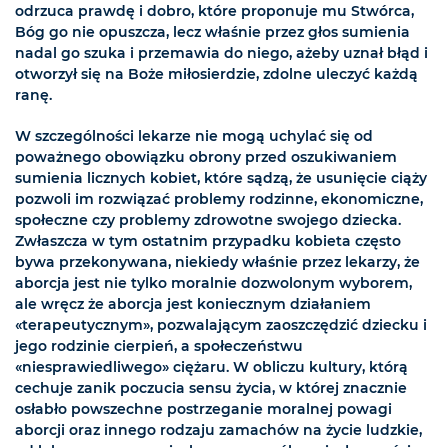
odrzuca prawdę i dobro, które proponuje mu Stwórca,
Bóg go nie opuszcza, lecz właśnie przez głos sumienia
nadal go szuka i przemawia do niego, ażeby uznał błąd i
otworzył się na Boże miłosierdzie, zdolne uleczyć każdą
ranę.
W szczególności lekarze nie mogą uchylać się od
poważnego obowiązku obrony przed oszukiwaniem
sumienia licznych kobiet, które sądzą, że usunięcie ciąży
pozwoli im rozwiązać problemy rodzinne, ekonomiczne,
społeczne czy problemy zdrowotne swojego dziecka.
Zwłaszcza w tym ostatnim przypadku kobieta często
bywa przekonywana, niekiedy właśnie przez lekarzy, że
aborcja jest nie tylko moralnie dozwolonym wyborem,
ale wręcz że aborcja jest koniecznym działaniem
«terapeutycznym», pozwalającym zaoszczędzić dziecku i
jego rodzinie cierpień, a społeczeństwu
«niesprawiedliwego» ciężaru. W obliczu kultury, którą
cechuje zanik poczucia sensu życia, w której znacznie
osłabło powszechne postrzeganie moralnej powagi
aborcji oraz innego rodzaju zamachów na życie ludzkie,