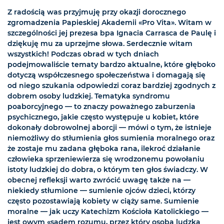
Z radością was przyjmuję przy okazji dorocznego
zgromadzenia Papieskiej Akademii «Pro Vita». Witam w
szczególności jej prezesa bpa Ignacia Carrasca de Paulę i
dziękuję mu za uprzejme słowa. Serdecznie witam
wszystkich! Podczas obrad w tych dniach
podejmowaliście tematy bardzo aktualne, które głęboko
dotyczą współczesnego społeczeństwa i domagają się
od niego szukania odpowiedzi coraz bardziej zgodnych z
dobrem osoby ludzkiej. Tematyka syndromu
poaborcyjnego — to znaczy poważnego zaburzenia
psychicznego, jakie często występuje u kobiet, które
dokonały dobrowolnej aborcji — mówi o tym, że istnieje
niemożliwy do stłumienia głos sumienia moralnego oraz
że zostaje mu zadana głęboka rana, ilekroć działanie
człowieka sprzeniewierza się wrodzonemu powołaniu
istoty ludzkiej do dobra, o którym ten głos świadczy. W
obecnej refleksji warto zwrócić uwagę także na —
niekiedy stłumione — sumienie ojców dzieci, którzy
często pozostawiają kobiety w ciąży same. Sumienie
moralne — jak uczy Katechizm Kościoła Katolickiego —
jest owym «sądem rozumu, przez który osoba ludzka