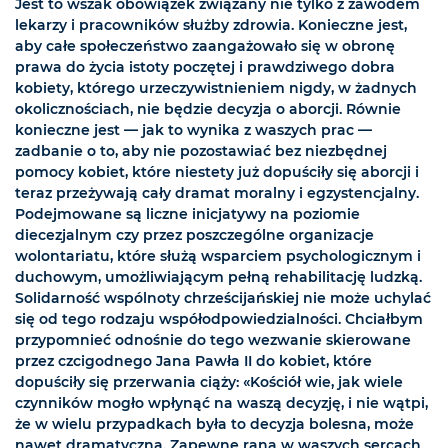
Jest to wszak obowiązek związany nie tylko z zawodem
lekarzy i pracowników służby zdrowia. Konieczne jest,
aby całe społeczeństwo zaangażowało się w obronę
prawa do życia istoty poczętej i prawdziwego dobra
kobiety, którego urzeczywistnieniem nigdy, w żadnych
okolicznościach, nie będzie decyzja o aborcji. Równie
konieczne jest — jak to wynika z waszych prac —
zadbanie o to, aby nie pozostawiać bez niezbędnej
pomocy kobiet, które niestety już dopuściły się aborcji i
teraz przeżywają cały dramat moralny i egzystencjalny.
Podejmowane są liczne inicjatywy na poziomie
diecezjalnym czy przez poszczególne organizacje
wolontariatu, które służą wsparciem psychologicznym i
duchowym, umożliwiającym pełną rehabilitację ludzką.
Solidarność wspólnoty chrześcijańskiej nie może uchylać
się od tego rodzaju współodpowiedzialności. Chciałbym
przypomnieć odnośnie do tego wezwanie skierowane
przez czcigodnego Jana Pawła II do kobiet, które
dopuściły się przerwania ciąży: «Kościół wie, jak wiele
czynników mogło wpłynąć na waszą decyzję, i nie wątpi,
że w wielu przypadkach była to decyzja bolesna, może
nawet dramatyczna. Zapewne rana w waszych sercach