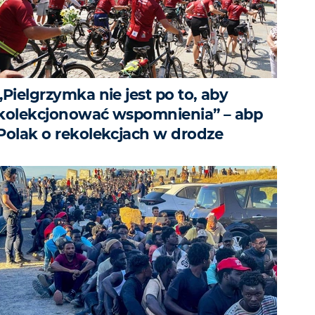
„Pielgrzymka nie jest po to, aby
kolekcjonować wspomnienia” – abp
Polak o rekolekcjach w drodze