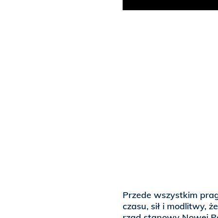
Przede wszystkim pragn
czasu, sił i modlitwy, ż
rząd stanowy Nowej Po