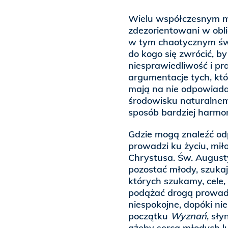
Wielu współczesnym mł
zdezorientowani w oblic
w tym chaotycznym świe
do kogo się zwrócić, b
niesprawiedliwość i pra
argumentacje tych, któr
mają na nie odpowiad
środowisku naturalnemu
sposób bardziej harmoni
Gdzie mogą znaleźć od
prowadzi ku życiu, miło
Chrystusa. Św. Augusty
pozostać młody, szuka
których szukamy, cele,
podążać drogą prowadz
niespokojne, dopóki n
początku
Wyznań
, sły
ażeby serca młodych l