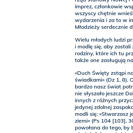
imprez, członkowie wsp
wszyscy chętnie wnieś
wydarzenia i za to w 
Młodzieży serdecznie d
Wielu młodych ludzi pr
i modlę się, aby zostali
rodziny, które ich tu p
także one zasługują na
«Duch Święty zstąpi na
świadkami» (Dz 1, 8). 
bardzo nasz świat pot
nie słyszało jeszcze D
innych z różnych przyc
jedynej zdolnej zaspoko
modli się: «Stwarzasz 
ziemi» (Ps 104 [103], 3
powołana do tego, by 