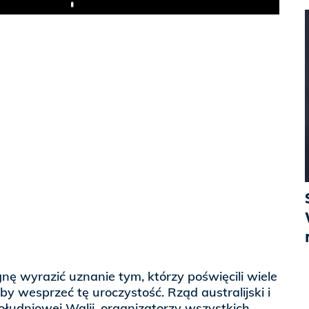
Play
ę wyrazić uznanie tym, którzy poświęcili wiele
eby wesprzeć tę uroczystość. Rząd australijski i
łudniowej Walii, organizatorzy wszystkich