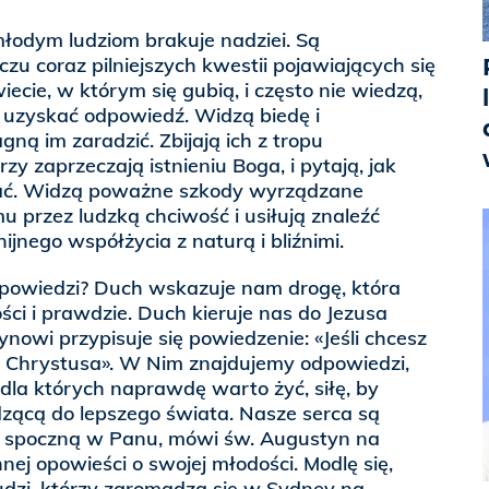
odym ludziom brakuje nadziei. Są
zu coraz pilniejszych kwestii pojawiających się
cie, w którym się gubią, i często nie wiedzą,
y uzyskać odpowiedź. Widzą biedę i
gną im zaradzić. Zbijają ich z tropu
zy zaprzeczają istnieniu Boga, i pytają, jak
ać. Widzą poważne szkody wyrządzane
 przez ludzką chciwość i usiłują znaleźć
jnego współżycia z naturą i bliźnimi.
powiedzi? Duch wskazuje nam drogę, która
ści i prawdzie. Duch kieruje nas do Jezusa
nowi przypisuje się powiedzenie: «Jeśli chcesz
j Chrystusa». W Nim znajdujemy odpowiedzi,
 dla których naprawdę warto żyć, siłę, by
ącą do lepszego świata. Nasze serca są
ie spoczną w Panu, mówi św. Augustyn na
nnej opowieści o swojej młodości. Modlę się,
udzi, którzy zgromadzą się w Sydney na