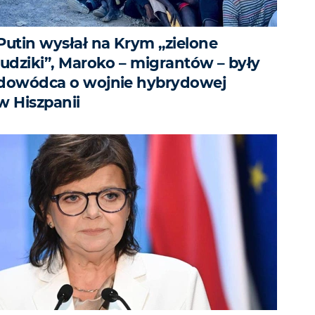
Putin wysłał na Krym „zielone
ludziki”, Maroko – migrantów – były
dowódca o wojnie hybrydowej
w Hiszpanii