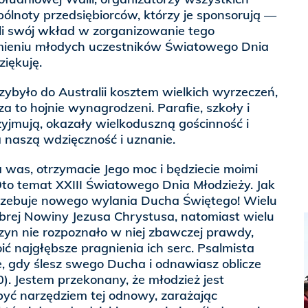
ólnoty przedsiębiorców, którzy je sponsorują —
li swój wkład w zorganizowanie tego
imieniu młodych uczestników Światowego Dnia
ziękuję.
zybyło do Australii kosztem wielkich wyrzeczeń,
 za to hojnie wynagrodzeni. Parafie, szkoły i
rzyjmują, okazały wielkoduszną gościnność i
 naszą wdzięczność i uznanie.
 was, otrzymacie Jego moc i będziecie moimi
Oto temat XXIII Światowego Dnia Młodzieży. Jak
rzebuje nowego wylania Ducha Świętego! Wielu
obrej Nowiny Jezusa Chrystusa, natomiast wielu
zyn nie rozpoznało w niej zbawczej prawdy,
ić najgłębsze pragnienia ich serc. Psalmista
je, gdy ślesz swego Ducha i odnawiasz oblicze
0). Jestem przekonany, że młodzież jest
być narzędziem tej odnowy, zarażając