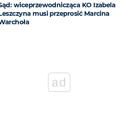
Sąd: wiceprzewodnicząca KO Izabela
Leszczyna musi przeprosić Marcina
Warchoła
ad