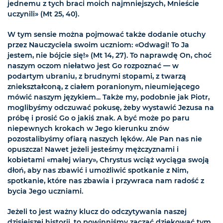
jednemu z tych braci moich najmniejszych, Mnieście
uczynili» (Mt 25, 40).
W tym sensie można pojmować także dodanie otuchy
przez Nauczyciela swoim uczniom: «Odwagi! To Ja
jestem, nie bójcie się!» (Mt 14, 27). To naprawdę On, choć
naszym oczom niełatwo jest Go rozpoznać — w
podartym ubraniu, z brudnymi stopami, z twarzą
zniekształconą, z ciałem poranionym, nieumiejącego
mówić naszym językiem... Także my, podobnie jak Piotr,
moglibyśmy odczuwać pokusę, żeby wystawić Jezusa na
próbę i prosić Go o jakiś znak. A być może po paru
niepewnych krokach w Jego kierunku znów
pozostalibyśmy ofiarą naszych lęków. Ale Pan nas nie
opuszcza! Nawet jeżeli jesteśmy mężczyznami i
kobietami «małej wiary», Chrystus wciąż wyciąga swoją
dłoń, aby nas zbawić i umożliwić spotkanie z Nim,
spotkanie, które nas zbawia i przywraca nam radość z
bycia Jego uczniami.
Jeżeli to jest ważny klucz do odczytywania naszej
dzisiejszej historii, to powinniśmy zacząć dziękować tym,