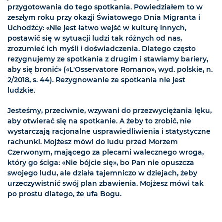
przygotowania do tego spotkania. Powiedziałem to w
zeszłym roku przy okazji Światowego Dnia Migranta i
Uchodźcy: «Nie jest łatwo wejść w kulturę innych,
postawić się w sytuacji ludzi tak różnych od nas,
zrozumieć ich myśli i doświadczenia. Dlatego często
rezygnujemy ze spotkania z drugim i stawiamy bariery,
aby się bronić» («L'Osservatore Romano», wyd. polskie, n.
2/2018, s. 44). Rezygnowanie ze spotkania nie jest
ludzkie.
Jesteśmy, przeciwnie, wzywani do przezwyciężania lęku,
aby otwierać się na spotkanie. A żeby to zrobić, nie
wystarczają racjonalne usprawiedliwienia i statystyczne
rachunki. Mojżesz mówi do ludu przed Morzem
Czerwonym, mającego za plecami walecznego wroga,
który go ściga: «Nie bójcie się», bo Pan nie opuszcza
swojego ludu, ale działa tajemniczo w dziejach, żeby
urzeczywistnić swój plan zbawienia. Mojżesz mówi tak
po prostu dlatego, że ufa Bogu.