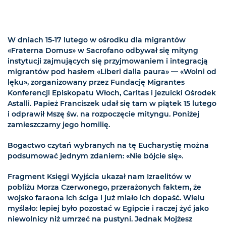
W dniach 15-17 lutego w ośrodku dla migrantów
«Fraterna Domus» w Sacrofano odbywał się mityng
instytucji zajmujących się przyjmowaniem i integracją
migrantów pod hasłem «Liberi dalla paura» — «Wolni od
lęku», zorganizowany przez Fundację Migrantes
Konferencji Episkopatu Włoch, Caritas i jezuicki Ośrodek
Astalli. Papież Franciszek udał się tam w piątek 15 lutego
i odprawił Mszę św. na rozpoczęcie mityngu. Poniżej
zamieszczamy jego homilię.
Bogactwo czytań wybranych na tę Eucharystię można
podsumować jednym zdaniem: «Nie bójcie się».
Fragment Księgi Wyjścia ukazał nam Izraelitów w
pobliżu Morza Czerwonego, przerażonych faktem, że
wojsko faraona ich ściga i już miało ich dopaść. Wielu
myślało: lepiej było pozostać w Egipcie i raczej żyć jako
niewolnicy niż umrzeć na pustyni. Jednak Mojżesz