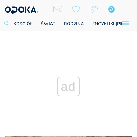
KOŚCIÓŁ
ŚWIAT
RODZINA
ENCYKLIKI JPII
SE
ad