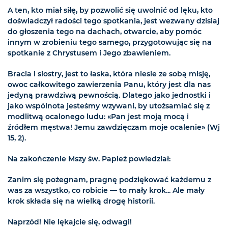
A ten, kto miał siłę, by pozwolić się uwolnić od lęku, kto
doświadczył radości tego spotkania, jest wezwany dzisiaj
do głoszenia tego na dachach, otwarcie, aby pomóc
innym w zrobieniu tego samego, przygotowując się na
spotkanie z Chrystusem i Jego zbawieniem.
Bracia i siostry, jest to łaska, która niesie ze sobą misję,
owoc całkowitego zawierzenia Panu, który jest dla nas
jedyną prawdziwą pewnością. Dlatego jako jednostki i
jako wspólnota jesteśmy wzywani, by utożsamiać się z
modlitwą ocalonego ludu: «Pan jest moją mocą i
źródłem męstwa! Jemu zawdzięczam moje ocalenie» (Wj
15, 2).
Na zakończenie Mszy św. Papież powiedział:
Zanim się pożegnam, pragnę podziękować każdemu z
was za wszystko, co robicie — to mały krok... Ale mały
krok składa się na wielką drogę historii.
Naprzód! Nie lękajcie się, odwagi!