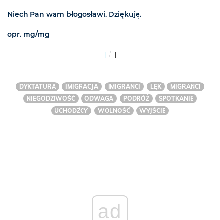
Niech Pan wam błogosławi. Dziękuję.
opr. mg/mg
/
1
1
DYKTATURA
IMIGRACJA
IMIGRANCI
LĘK
MIGRANCI
NIEGODZIWOŚĆ
ODWAGA
PODRÓŻ
SPOTKANIE
UCHODŹCY
WOLNOŚĆ
WYJŚCIE
ad