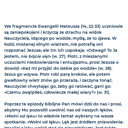
We fragmencie Ewangelii Mateusza (14, 22-33) uczniowie
są zaniepokojeni i krzyczą ze strachu na widok
Nauczyciela, idącego po wodzie; myślą, że to zjawa. W
łodzi, miotanej silnym wiatrem, nie potrafią oni
rozpoznać Jezusa; ale On ich uspokaja: «Odwagi! To Ja
jestem,
nie bójcie się!
» (w. 27). Piotr, z mieszanymi
uczuciami niedowierzania i entuzjazmu, prosi Jezusa o
dowód: «Każ mi przyjść do siebie po wodzie» (w. 28).
Jezus go wzywa. Piotr robi parę kroków, ale potem
gwałtowny wiatr znów go przeraża, i zaczyna tonąć.
Nauczyciel chwytając go, żeby go ratować, gani go:
«Czemu zwątpiłeś, człowiecze małej wiary?» (w. 31).
Poprzez te epizody biblijne Pan mówi dziś do nas i prosi,
abyśmy Mu pozwolili uwolnić nas od naszych lęków.
«Wolni od lęku»
to właśnie temat wybrany na wasze
spotkanie. «Wolni od lęku». Lęk jest źródłem zniewolenia:
Izraelici z lęku woleli stać się niewolnikami. Jest także