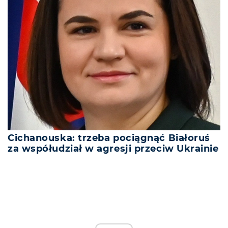
Cichanouska: trzeba pociągnąć Białoruś
za współudział w agresji przeciw Ukrainie