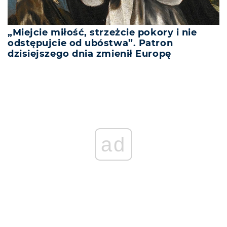
„Miejcie miłość, strzeżcie pokory i nie
odstępujcie od ubóstwa”. Patron
dzisiejszego dnia zmienił Europę
REKLAMA