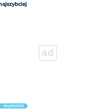
najszybciej
ad
NAJNOWSZE