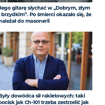
Jego gitarę słychać w „Dobrym, złym
i brzydkim”. Po śmierci okazało się, że
należał do masonerii
Były dowódca sił rakietowych: taki
pocisk jak Ch-101 trzeba zestrzelić jak