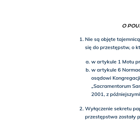
O POU
Nie są objęte tajemnic
się do przestępstw, o 
w artykule 1 Motu pr
w artykule 6 Normae
osądowi Kongregacji
„Sacramentorum Sanct
2001, z późniejszym
Wyłączenie sekretu pap
przestępstwa zostały p