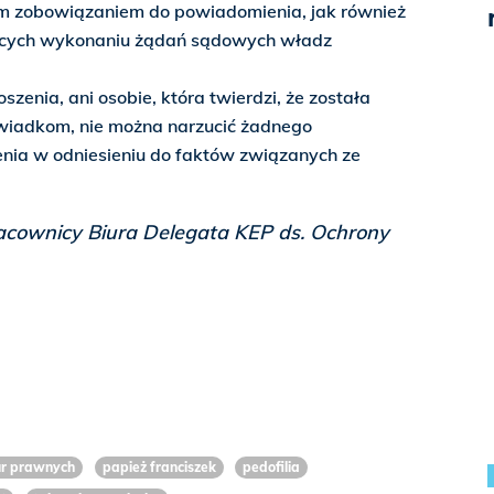
m zobowiązaniem do powiadomienia, jak również
ących wykonaniu żądań sądowych władz
szenia, ani osobie, która twierdzi, że została
świadkom, nie można narzucić żadnego
nia w odniesieniu do faktów związanych ze
cownicy Biura Delegata KEP ds. Ochrony
dur prawnych
papież franciszek
pedofilia