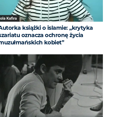
Autorka książki o islamie: „krytyka
szariatu oznacza ochronę życia
muzułmańskich kobiet”