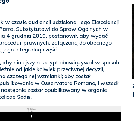
tego
k w czasie audiencji udzielonej Jego Ekscelencji
Parra, Substytutowi do Spraw Ogólnych w
nia 4 grudnia 2019, postanowił, aby wydać
i procedur prawnych, załączoną do obecnego
 jego integralną część.
ł, aby niniejszy reskrypt obowiązywał w sposób
leżnie od jakiejkolwiek przeciwnej decyzji,
a szczególnej wzmianki; aby został
publikowanie w Osservatore Romano, i wszedł
a następnie został opublikowany w organie
licae Sedis.
REKLAMA
Play