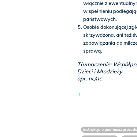
włącznie z ewentualny
w spełnieniu podlegaj
państwowych.
Osobie dokonującej zgło
skrzywdzona, ani też 
zobowiązania do milcze
sprawą.
Tłumaczenie: Współpra
Dzieci i Młodzieży
opr. nc/nc
1
instrukcja o poufności proce