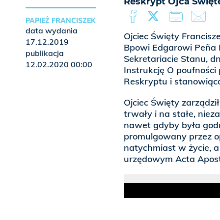
Reskrypt Ojca Świę
PAPIEŻ FRANCISZEK
data wydania
Ojciec Święty Francisze
17.12.2019
Bpowi Edgarowi Peña 
publikacja
Sekretariacie Stanu, d
12.02.2020 00:00
Instrukcję O poufnośc
Reskryptu i stanowiącą
Ojciec Święty zarządzi
trwały i na stałe, nieza
nawet gdyby była godn
promulgowany przez o
natychmiast w życie, 
urzędowym Acta Aposto