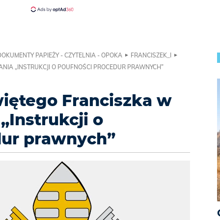
DOKUMENTY PAPIEŻY - CZYTELNIA - OPOKA
FRANCISZEK_I
NIA „INSTRUKCJI O POUFNOŚCI PROCEDUR PRAWNYCH”
iętego Franciszka w
„Instrukcji o
dur prawnych”