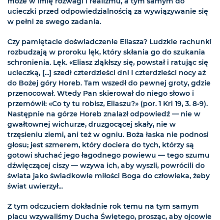
może w imię rozwagi i realizmu, a tym samym do
ucieczki przed odpowiedzialnością za wywiązywanie się
w pełni ze swego zadania.
Czy pamiętacie doświadczenie Eliasza? Ludzkie rachunki
rozbudzają w proroku lęk, który skłania go do szukania
schronienia. Lęk. «Eliasz zląkłszy się, powstał i ratując się
ucieczką, [...] szedł czterdzieści dni i czterdzieści nocy aż
do Bożej góry Horeb. Tam wszedł do pewnej groty, gdzie
przenocował. Wtedy Pan skierował do niego słowo i
przemówił: «Co ty tu robisz, Eliaszu?» (por. 1 Krl 19, 3. 8-9).
Następnie na górze Horeb znalazł odpowiedź — nie w
gwałtownej wichurze, druzgocącej skały, nie w
trzęsieniu ziemi, ani też w ogniu. Boża łaska nie podnosi
głosu; jest szmerem, który dociera do tych, którzy są
gotowi słuchać jego łagodnego powiewu — tego szumu
dźwięczącej ciszy — wzywa ich, aby wyszli, powrócili do
świata jako świadkowie miłości Boga do człowieka, żeby
świat uwierzył...
Z tym odczuciem dokładnie rok temu na tym samym
placu wzywaliśmy Ducha Świętego, prosząc, aby ojcowie