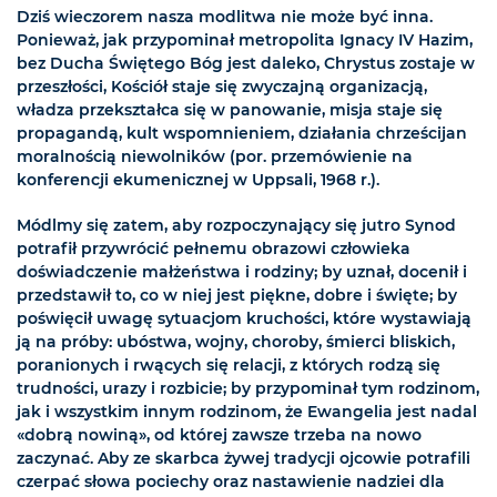
Dziś wieczorem nasza modlitwa nie może być inna.
Ponieważ, jak przypominał metropolita Ignacy IV Hazim,
bez Ducha Świętego Bóg jest daleko, Chrystus zostaje w
przeszłości, Kościół staje się zwyczajną organizacją,
władza przekształca się w panowanie, misja staje się
propagandą, kult wspomnieniem, działania chrześcijan
moralnością niewolników (por. przemówienie na
konferencji ekumenicznej w Uppsali, 1968 r.).
Módlmy się zatem, aby rozpoczynający się jutro Synod
potrafił przywrócić pełnemu obrazowi człowieka
doświadczenie małżeństwa i rodziny; by uznał, docenił i
przedstawił to, co w niej jest piękne, dobre i święte; by
poświęcił uwagę sytuacjom kruchości, które wystawiają
ją na próby: ubóstwa, wojny, choroby, śmierci bliskich,
poranionych i rwących się relacji, z których rodzą się
trudności, urazy i rozbicie; by przypominał tym rodzinom,
jak i wszystkim innym rodzinom, że Ewangelia jest nadal
«dobrą nowiną», od której zawsze trzeba na nowo
zaczynać. Aby ze skarbca żywej tradycji ojcowie potrafili
czerpać słowa pociechy oraz nastawienie nadziei dla