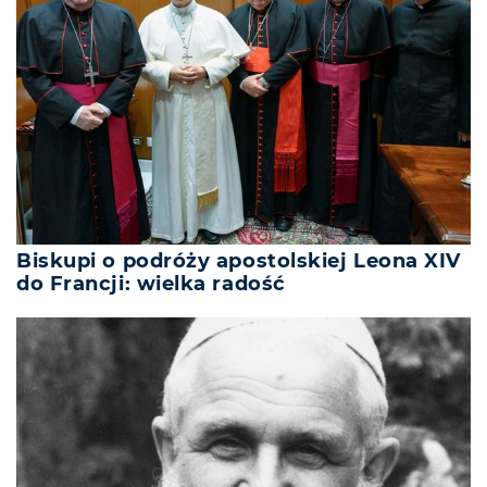
Biskupi o podróży apostolskiej Leona XIV
do Francji: wielka radość