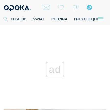
KOŚCIÓŁ
ŚWIAT
RODZINA
ENCYKLIKI JPII
SE
ad