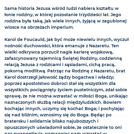
Sama historia Jezusa wśród ludzi nabiera kształtu w
łonie rodziny, w której pozostanie trzydzieści lat. Jego
rodzina była taką, jak wiele innych, żyjącą w zagubionej
wiosce na obrzeżach imperium.
Karol de Foucauld, jak być może niewielu innych, wyczuł
nośność duchowości, która emanuje z Nazaretu. Ten
wielki odkrywca porzucił nagle karierę wojskową,
zafascynowany tajemnicą Świętej Rodziny, codzienną
relacją Jezusa z rodzicami i sąsiadami, cichą pracą,
pokorną modlitwą. Patrząc na Rodzinę z Nazaretu, brat
Karol dostrzegł jałowość żądzy bogactwa i władzy;
poprzez apostolstwo dobroci stał się wszystkim dla
wszystkich; pociągnięty życiem pustelniczym, zdał sobie
sprawę, że nie można wzrastać w miłości Boga, unikając
naznaczonych służbą relacji międzyludzkich. Bowiem
kochając innych, uczymy się kochać Boga; i pochylając
się nad bliźnim, wznosimy się do Boga. Będąc po
bratersku i solidarnie blisko najuboższych i
opuszczonych uświadomił sobie, że ostatecznie to oni
nas ewangelizują, pomagając nam wzrastać w