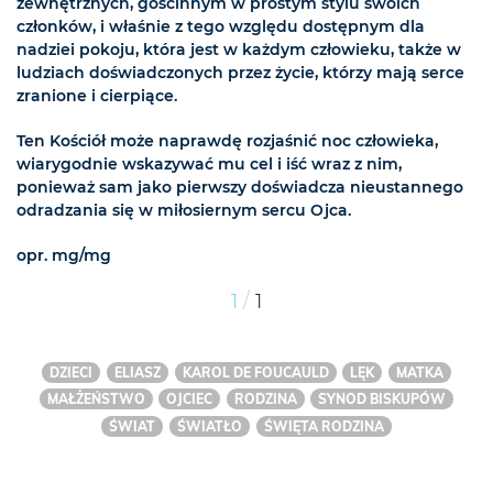
zewnętrznych, gościnnym w prostym stylu swoich
członków, i właśnie z tego względu dostępnym dla
nadziei pokoju, która jest w każdym człowieku, także w
ludziach doświadczonych przez życie, którzy mają serce
zranione i cierpiące.
Ten Kościół może naprawdę rozjaśnić noc człowieka,
wiarygodnie wskazywać mu cel i iść wraz z nim,
ponieważ sam jako pierwszy doświadcza nieustannego
odradzania się w miłosiernym sercu Ojca.
opr. mg/mg
/
1
1
DZIECI
ELIASZ
KAROL DE FOUCAULD
LĘK
MATKA
MAŁŻEŃSTWO
OJCIEC
RODZINA
SYNOD BISKUPÓW
ŚWIAT
ŚWIATŁO
ŚWIĘTA RODZINA