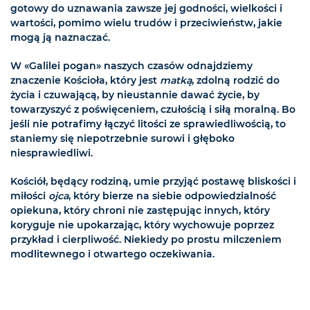
gotowy do uznawania zawsze jej godności, wielkości i
wartości, pomimo wielu trudów i przeciwieństw, jakie
mogą ją naznaczać.
W «Galilei pogan» naszych czasów odnajdziemy
znaczenie Kościoła, który jest
matką
, zdolną rodzić do
życia i czuwającą, by nieustannie dawać życie, by
towarzyszyć z poświęceniem, czułością i siłą moralną. Bo
jeśli nie potrafimy łączyć litości ze sprawiedliwością, to
staniemy się niepotrzebnie surowi i głęboko
niesprawiedliwi.
Kościół, będący rodziną, umie przyjąć postawę bliskości i
miłości
ojca
, który bierze na siebie odpowiedzialność
opiekuna, który chroni nie zastępując innych, który
koryguje nie upokarzając, który wychowuje poprzez
przykład i cierpliwość. Niekiedy po prostu milczeniem
modlitewnego i otwartego oczekiwania.