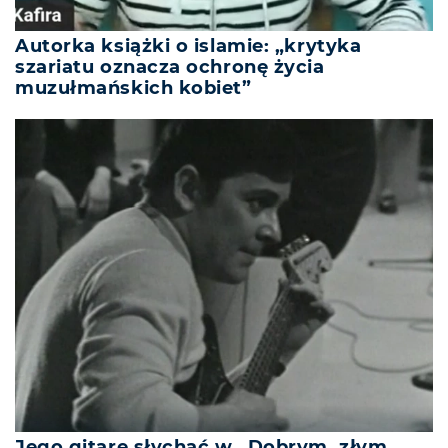
Autorka książki o islamie: „krytyka
szariatu oznacza ochronę życia
muzułmańskich kobiet”
Jego gitarę słychać w „Dobrym, złym