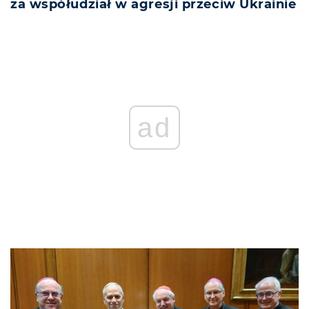
za współudział w agresji przeciw Ukrainie
ad