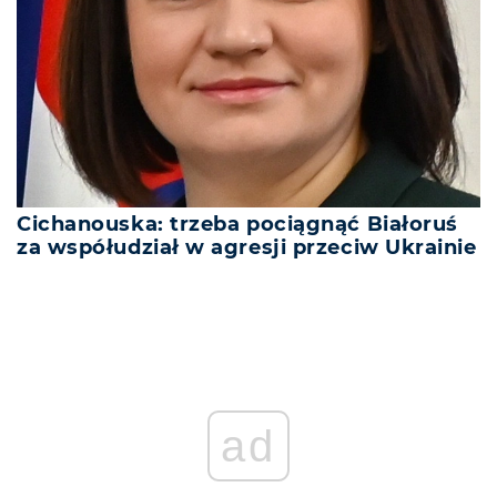
Cichanouska: trzeba pociągnąć Białoruś
za współudział w agresji przeciw Ukrainie
REKLAMA