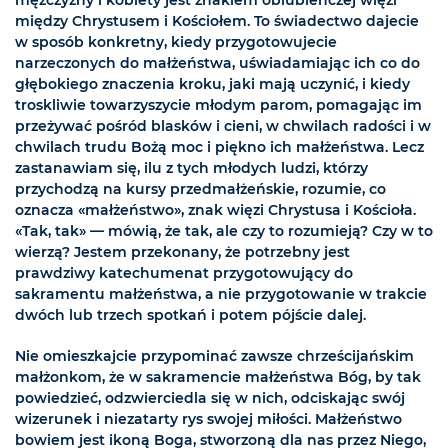
między Chrystusem i Kościołem. To świadectwo dajecie
w sposób konkretny, kiedy przygotowujecie
narzeczonych do małżeństwa, uświadamiając ich co do
głębokiego znaczenia kroku, jaki mają uczynić, i kiedy
troskliwie towarzyszycie młodym parom, pomagając im
przeżywać pośród blasków i cieni, w chwilach radości i w
chwilach trudu Bożą moc i piękno ich małżeństwa. Lecz
zastanawiam się, ilu z tych młodych ludzi, którzy
przychodzą na kursy przedmałżeńskie, rozumie, co
oznacza «małżeństwo», znak więzi Chrystusa i Kościoła.
«Tak, tak» — mówią, że tak, ale czy to rozumieją? Czy w to
wierzą? Jestem przekonany, że potrzebny jest
prawdziwy katechumenat przygotowujący do
sakramentu małżeństwa, a nie przygotowanie w trakcie
dwóch lub trzech spotkań i potem pójście dalej.
Nie omieszkajcie przypominać zawsze chrześcijańskim
małżonkom, że w sakramencie małżeństwa Bóg, by tak
powiedzieć, odzwierciedla się w nich, odciskając swój
wizerunek i niezatarty rys swojej miłości. Małżeństwo
bowiem jest ikoną Boga, stworzoną dla nas przez Niego,