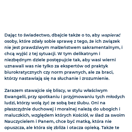
Dając to świadectwo, dbajcie także o to, aby
wspierać
osoby, które zdały sobie sprawę z tego, że ich związek
nie jest prawdziwym małżeństwem sakramentalnym, i
chcą wyjść z tej sytuacji. W tym delikatnym i
niezbędnym dziele postępujcie tak, aby wasi wierni
uznawali was nie tylko za ekspertów od praktyk
biurokratycznych czy norm prawnych, ale za braci,
którzy nastawiają się na słuchanie i zrozumienie.
Zarazem stawajcie się bliscy, w stylu właściwym
Ewangelii, przy spotkaniu i przyjmowaniu tych młodych
ludzi, którzy wolą żyć ze sobą bez ślubu. Oni na
płaszczyźnie duchowej i moralnej należą do ubogich i
maluczkich, względem których Kościół, w ślad za swoim
Nauczycielem i Panem, chce być matką, która nie
opuszcza, ale która się zbliża i otacza opieką. Także te