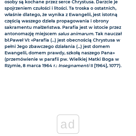
osoby są kochane przez serce Chrystusa. Darzcie je
spojrzeniem czułości i litości. Ta troska o ostatnich,
właśnie dlatego, że wynika z Ewangelii, jest istotną
częścią waszego dzieła propagowania i obrony
sakramentu małżeństwa. Parafia jest w istocie przez
antonomazję miejscem
salus animarum
. Tak nauczał
bł.Paweł VI: «Parafia (...) jest obecnością Chrystusa w
pełni Jego zbawczego działania (...) jest domem
Ewangelii, domem prawdy, szkołą naszego Pana»
(przemówienie w parafii pw. Wielkiej Matki Boga w
Rzymie, 8 marca 1964 r.:
Insegnamenti
II [1964], 1077).
ad