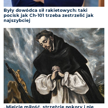
Były dowódca sił rakietowych: taki
pocisk jak Ch-101 trzeba zestrzelić jak
najszybciej
„Miejcie miłość, strzeżcie pokory i nie