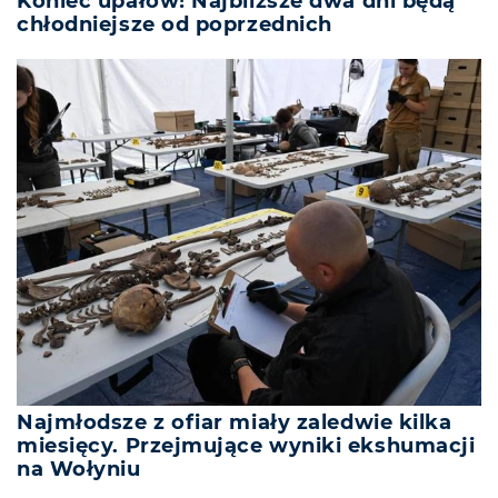
Koniec upałów! Najbliższe dwa dni będą
chłodniejsze od poprzednich
Najmłodsze z ofiar miały zaledwie kilka
miesięcy. Przejmujące wyniki ekshumacji
na Wołyniu