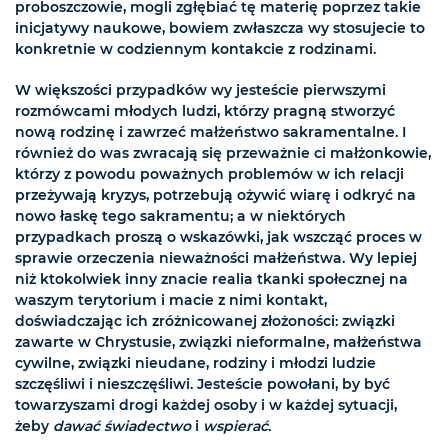
proboszczowie, mogli zgłębiać tę materię poprzez takie
inicjatywy naukowe, bowiem zwłaszcza wy stosujecie to
konkretnie w codziennym kontakcie z rodzinami.
W większości przypadków wy jesteście pierwszymi
rozmówcami młodych ludzi, którzy pragną stworzyć
nową rodzinę i zawrzeć małżeństwo sakramentalne. I
również do was zwracają się przeważnie ci małżonkowie,
którzy z powodu poważnych problemów w ich relacji
przeżywają kryzys, potrzebują ożywić wiarę i odkryć na
nowo łaskę tego sakramentu; a w niektórych
przypadkach proszą o wskazówki, jak wszcząć proces w
sprawie orzeczenia nieważności małżeństwa. Wy lepiej
niż ktokolwiek inny znacie realia tkanki społecznej na
waszym terytorium i macie z nimi kontakt,
doświadczając ich zróżnicowanej złożoności: związki
zawarte w Chrystusie, związki nieformalne, małżeństwa
cywilne, związki nieudane, rodziny i młodzi ludzie
szczęśliwi i nieszczęśliwi. Jesteście powołani, by być
towarzyszami drogi każdej osoby i w każdej sytuacji,
żeby
dawać świadectwo
i
wspierać
.