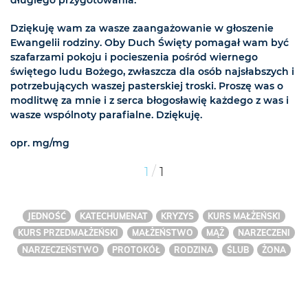
Dziękuję wam za wasze zaangażowanie w głoszenie
Ewangelii rodziny. Oby Duch Święty pomagał wam być
szafarzami pokoju i pocieszenia pośród wiernego
świętego ludu Bożego, zwłaszcza dla osób najsłabszych i
potrzebujących waszej pasterskiej troski. Proszę was o
modlitwę za mnie i z serca błogosławię każdego z was i
wasze wspólnoty parafialne. Dziękuję.
opr. mg/mg
/
1
1
JEDNOŚĆ
KATECHUMENAT
KRYZYS
KURS MAŁŻEŃSKI
KURS PRZEDMAŁŻEŃSKI
MAŁŻEŃSTWO
MĄŻ
NARZECZENI
NARZECZEŃSTWO
PROTOKÓŁ
RODZINA
ŚLUB
ŻONA