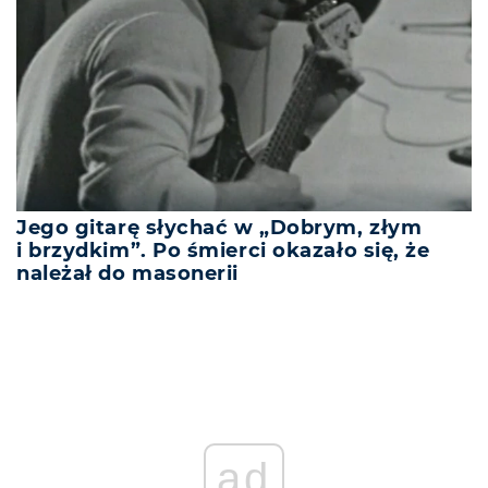
Jego gitarę słychać w „Dobrym, złym
i brzydkim”. Po śmierci okazało się, że
należał do masonerii
ad