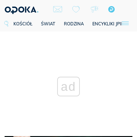
KOŚCIÓŁ
ŚWIAT
RODZINA
ENCYKLIKI JPII
SE
ad