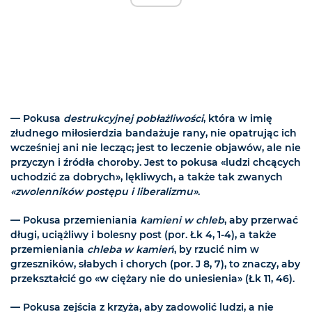
— Pokusa
destrukcyjnej pobłażliwości
, która w imię
złudnego miłosierdzia bandażuje rany, nie opatrując ich
wcześniej ani nie lecząc; jest to leczenie objawów, ale nie
przyczyn i źródła choroby. Jest to pokusa «ludzi chcących
uchodzić za dobrych», lękliwych, a także tak zwanych
«zwolenników postępu i liberalizmu»
.
— Pokusa przemieniania
kamieni w chleb
, aby przerwać
długi, uciążliwy i bolesny post (por. Łk 4, 1-4), a także
przemieniania
chleba w kamień
, by rzucić nim w
grzeszników, słabych i chorych (por. J 8, 7), to znaczy, aby
przekształcić go «w ciężary nie do uniesienia» (Łk 11, 46).
— Pokusa zejścia z krzyża, aby zadowolić ludzi, a nie