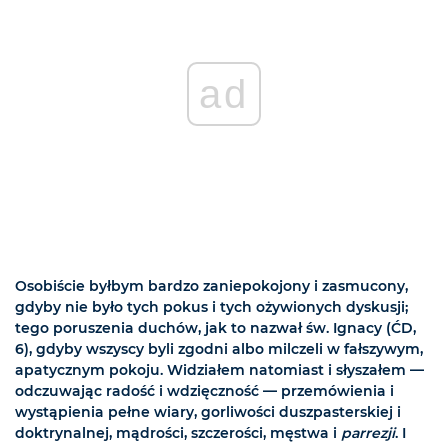
ad
Osobiście byłbym bardzo zaniepokojony i zasmucony,
gdyby nie było tych pokus i tych ożywionych dyskusji;
tego poruszenia duchów, jak to nazwał św. Ignacy (ĆD,
6), gdyby wszyscy byli zgodni albo milczeli w fałszywym,
apatycznym pokoju. Widziałem natomiast i słyszałem —
odczuwając radość i wdzięczność — przemówienia i
wystąpienia pełne wiary, gorliwości duszpasterskiej i
doktrynalnej, mądrości, szczerości, męstwa i
parrezji
. I