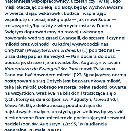
najcenniejsi współpracownicy, uczestniczyli w tej Jego
misji, otaczając opieką lud Boży, będąc wychowawcami
w wierze, dając wskazówki, bodźce i wspierając
wspólnotę chrześcijańską bądź — jak mówi Sobór —
troszcząc się, 'by każdy z wiernych został w Duchu
Świętym doprowadzony do rozwoju własnego
powołania według zasad Ewangelii, do szczerej i czynnej
miłości oraz wolności, ku której wyswobodził nas
Chrystus' (
Presbyterorum ordinis
, 6) (...) poprzez nas —
pisze dalej papież Benedykt — Pan dociera do dusz,
poucza je, strzeże i je prowadzi. Św. Augustyn w swoim
Komentarzu do Ewangelii św. Jana
mówi: 'Paść owce
Pana ma być dowodem miłości' (123, 5); najwyższą normą
postępowania sług Bożych jest bezwarunkowa miłość,
taka jak miłość Dobrego Pasterza, pełna radości, otwarta
na wszystkich, wrażliwa na bliskich i troszcząca się o
tych, którzy są daleko (por. św. Augustyn,
Mowa
340, 1;
Mowa
46, 15), z delikatnością podchodząca do
najsłabszych, małych, prostych, grzeszników, by wyrazić
nieskończone Boże miłosierdzie pocieszającymi słowami
nadziei (por. św. Augustyn,
List
95, 1)» (audiencja
generalna, 26 maja 2010 r.).