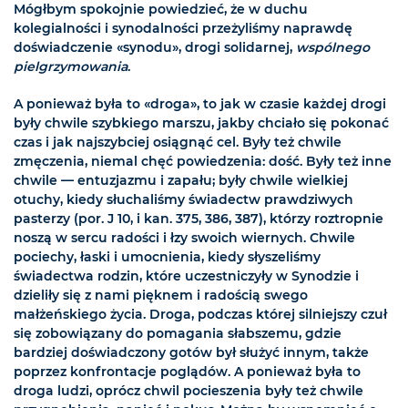
Mógłbym spokojnie powiedzieć, że w duchu
kolegialności i synodalności przeżyliśmy naprawdę
doświadczenie «synodu», drogi solidarnej,
wspólnego
pielgrzymowania
.
A ponieważ była to «droga», to jak w czasie każdej drogi
były chwile szybkiego marszu, jakby chciało się pokonać
czas i jak najszybciej osiągnąć cel. Były też chwile
zmęczenia, niemal chęć powiedzenia: dość. Były też inne
chwile — entuzjazmu i zapału; były chwile wielkiej
otuchy, kiedy słuchaliśmy świadectw prawdziwych
pasterzy (por. J 10, i kan. 375, 386, 387), którzy roztropnie
noszą w sercu radości i łzy swoich wiernych. Chwile
pociechy, łaski i umocnienia, kiedy słyszeliśmy
świadectwa rodzin, które uczestniczyły w Synodzie i
dzieliły się z nami pięknem i radością swego
małżeńskiego życia. Droga, podczas której silniejszy czuł
się zobowiązany do pomagania słabszemu, gdzie
bardziej doświadczony gotów był służyć innym, także
poprzez konfrontacje poglądów. A ponieważ była to
droga ludzi, oprócz chwil pocieszenia były też chwile