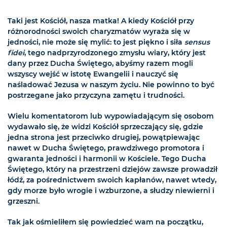
Taki jest Kościół, nasza matka! A kiedy Kościół przy
różnorodności swoich charyzmatów wyraża się w
jedności, nie może się mylić: to jest piękno i siła
sensus
fidei
, tego nadprzyrodzonego zmysłu wiary, który jest
dany przez Ducha Świętego, abyśmy razem mogli
wszyscy wejść w istotę Ewangelii i nauczyć się
naśladować Jezusa w naszym życiu. Nie powinno to być
postrzegane jako przyczyna zamętu i trudności.
Wielu komentatorom lub wypowiadającym się osobom
wydawało się, że widzi Kościół sprzeczający się, gdzie
jedna strona jest przeciwko drugiej, powątpiewając
nawet w Ducha Świętego, prawdziwego promotora i
gwaranta jedności i harmonii w Kościele. Tego Ducha
Świętego, który na przestrzeni dziejów zawsze prowadził
łódź, za pośrednictwem swoich kapłanów, nawet wtedy,
gdy morze było wrogie i wzburzone, a słudzy niewierni i
grzeszni.
Tak jak ośmieliłem się powiedzieć wam na początku,