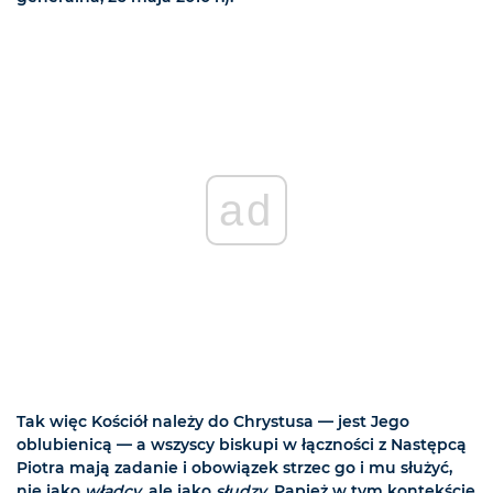
ad
Tak więc Kościół należy do Chrystusa — jest Jego
oblubienicą — a wszyscy biskupi w łączności z Następcą
Piotra mają zadanie i obowiązek strzec go i mu służyć,
nie jako
władcy
, ale jako
słudzy
. Papież w tym kontekście