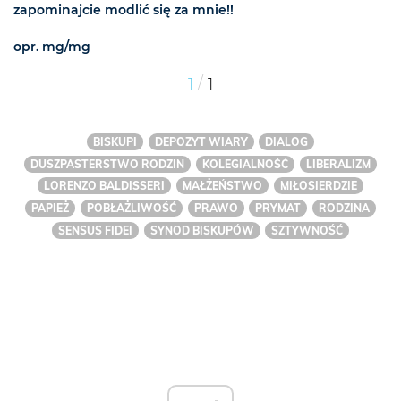
zapominajcie modlić się za mnie!!
opr. mg/mg
/
1
1
BISKUPI
DEPOZYT WIARY
DIALOG
DUSZPASTERSTWO RODZIN
KOLEGIALNOŚĆ
LIBERALIZM
LORENZO BALDISSERI
MAŁŻEŃSTWO
MIŁOSIERDZIE
PAPIEŻ
POBŁAŻLIWOŚĆ
PRAWO
PRYMAT
RODZINA
SENSUS FIDEI
SYNOD BISKUPÓW
SZTYWNOŚĆ