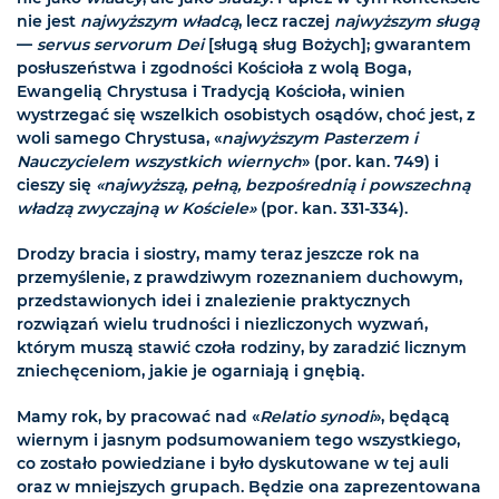
nie jest
najwyższym władcą
, lecz raczej
najwyższym sługą
—
servus servorum Dei
[sługą sług Bożych]; gwarantem
posłuszeństwa i zgodności Kościoła z wolą Boga,
Ewangelią Chrystusa i Tradycją Kościoła, winien
wystrzegać się wszelkich osobistych osądów, choć jest, z
woli samego Chrystusa, «
najwyższym Pasterzem i
Nauczycielem wszystkich wiernych
» (por. kan. 749) i
cieszy się
«najwyższą, pełną, bezpośrednią i powszechną
władzą zwyczajną w Kościele»
(por. kan. 331-334).
Drodzy bracia i siostry, mamy teraz jeszcze rok na
przemyślenie, z prawdziwym rozeznaniem duchowym,
przedstawionych idei i znalezienie praktycznych
rozwiązań wielu trudności i niezliczonych wyzwań,
którym muszą stawić czoła rodziny, by zaradzić licznym
zniechęceniom, jakie je ogarniają i gnębią.
Mamy rok, by pracować nad «
Relatio synodi
», będącą
wiernym i jasnym podsumowaniem tego wszystkiego,
co zostało powiedziane i było dyskutowane w tej auli
oraz w mniejszych grupach. Będzie ona zaprezentowana