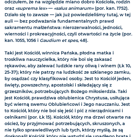
odczułem, że na względzie miano dobro Kościoła, rodzin
oraz
«suprema lex»
—
«salus animarum»
(por. kan. 1752).
Działo się to zawsze — jak już powiedzieliśmy tutaj, w tej
auli — bez podważania fundamentalnych prawd
sakramentu małżeństwa: nierozerwalności, jedności,
wierności i prokreacyjności, czyli otwartości na życie (por.
kan. 1055, 1056 i
Gaudium et spes
, 48).
Taki jest Kościół, winnica Pańska, płodna matka i
troskliwa nauczycielka, który nie boi się zakasać
rękawów, aby zalewać ludzkie rany oliwą i winem (Łk 10,
25-37); który nie patrzy na ludzkość ze szklanego zamku,
by osądzać czy klasyfikować osoby. Jest to Kościół jeden,
święty, powszechny, apostolski i składający się z
grzeszników, potrzebujących Bożego miłosierdzia. Taki
jest Kościół, prawdziwa oblubienica Chrystusa, usiłująca
być wierną swemu Oblubieńcowi i Jego nauczaniu. Jest
to Kościół, który nie boi się jeść i pić z nierządnicami i
celnikami (por. Łk 15). Kościół, który ma drzwi otwarte na
oścież, by przyjmować potrzebujących, skruszonych, a
nie tylko sprawiedliwych lub tych, którzy myślą, że są
doskonali! Kościół, który nie wstydzi się upadłego brata i