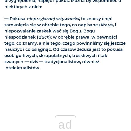
przygnębienia, napięć i pokus. Można by wspomnieć o
niektórych z nich:
— Pokusa
nieprzyjaznej sztywności
, to znaczy chęć
zamknięcia się w obrębie tego, co napisane (
litera
), i
niepozwalanie zaskakiwać się Bogu, Bogu
niespodzianek (
duch
); w obrębie prawa, w pewności
tego, co znamy, a nie tego, czego powinniśmy się jeszcze
nauczyć i co osiągnąć. Od czasów Jezusa jest to pokusa
osób gorliwych, skrupulatnych, troskliwych i tak
zwanych — dziś — tradycjonalistów, również
intelektualistów.
ad