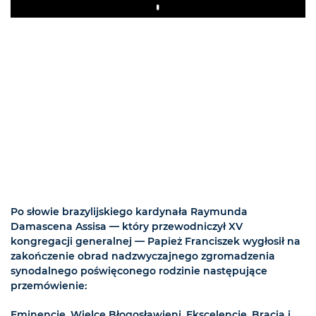
Play
Po słowie brazylijskiego kardynała Raymunda
Damascena Assisa — który przewodniczył XV
kongregacji generalnej — Papież Franciszek wygłosił na
zakończenie obrad nadzwyczajnego zgromadzenia
synodalnego poświęconego rodzinie następujące
przemówienie:
Eminencje, Wielce Błogosławieni, Ekscelencje, Bracia i