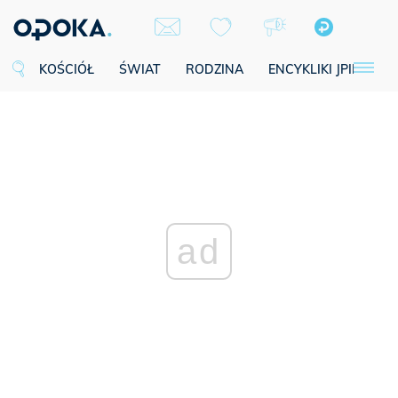
KOŚCIÓŁ
ŚWIAT
RODZINA
ENCYKLIKI JPII
SE
ad