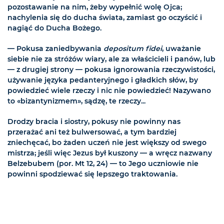
pozostawanie na nim, żeby wypełnić wolę Ojca;
nachylenia się do ducha świata, zamiast go oczyścić i
nagiąć do Ducha Bożego.
— Pokusa zaniedbywania
depositum fidei
, uważanie
siebie nie za stróżów wiary, ale za właścicieli i panów, lub
— z drugiej strony — pokusa ignorowania rzeczywistości,
używanie języka pedanteryjnego i gładkich słów, by
powiedzieć wiele rzeczy i nic nie powiedzieć! Nazywano
to «bizantynizmem», sądzę, te rzeczy...
Drodzy bracia i siostry, pokusy nie powinny nas
przerażać ani też bulwersować, a tym bardziej
zniechęcać, bo żaden uczeń nie jest większy od swego
mistrza; jeśli więc Jezus był kuszony — a wręcz nazwany
Belzebubem (por. Mt 12, 24) — to Jego uczniowie nie
powinni spodziewać się lepszego traktowania.