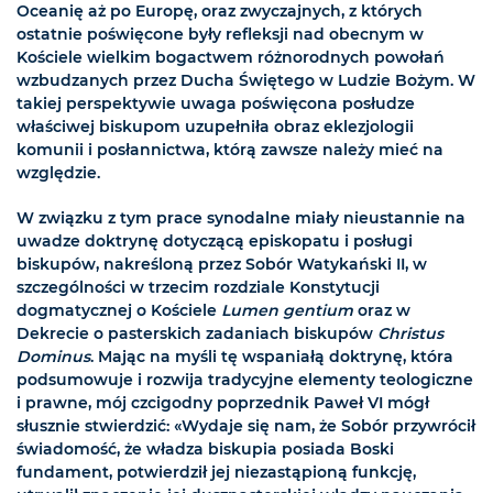
Oceanię aż po Europę, oraz zwyczajnych, z których
ostatnie poświęcone były refleksji nad obecnym w
Kościele wielkim bogactwem różnorodnych powołań
wzbudzanych przez Ducha Świętego w Ludzie Bożym. W
takiej perspektywie uwaga poświęcona posłudze
właściwej biskupom uzupełniła obraz eklezjologii
komunii i posłannictwa, którą zawsze należy mieć na
względzie.
W związku z tym prace synodalne miały nieustannie na
uwadze doktrynę dotyczącą episkopatu i posługi
biskupów, nakreśloną przez Sobór Watykański II, w
szczególności w trzecim rozdziale Konstytucji
dogmatycznej o Kościele
Lumen gentium
oraz w
Dekrecie o pasterskich zadaniach biskupów
Christus
Dominus
. Mając na myśli tę wspaniałą doktrynę, która
podsumowuje i rozwija tradycyjne elementy teologiczne
i prawne, mój czcigodny poprzednik Paweł VI mógł
słusznie stwierdzić: «Wydaje się nam, że Sobór przywrócił
świadomość, że władza biskupia posiada Boski
fundament, potwierdził jej niezastąpioną funkcję,