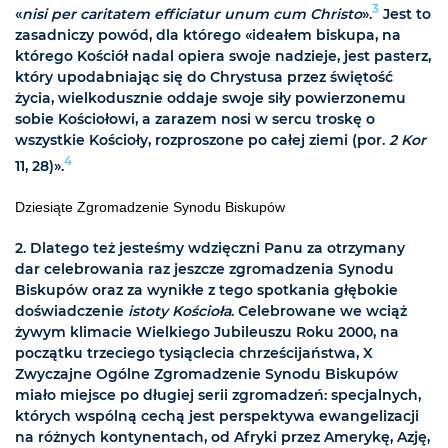
3
«
nisi per caritatem efficiatur unum cum Christo
».
Jest to
zasadniczy powód, dla którego «ideałem biskupa, na
którego Kościół nadal opiera swoje nadzieje, jest pasterz,
który upodabniając się do Chrystusa przez świętość
życia, wielkodusznie oddaje swoje siły powierzonemu
sobie Kościołowi, a zarazem nosi w sercu troskę o
wszystkie Kościoły, rozproszone po całej ziemi (por.
2 Kor
4
11, 28)».
Dziesiąte Zgromadzenie Synodu Biskupów
2.
Dlatego też jesteśmy wdzięczni Panu za otrzymany
dar celebrowania raz jeszcze zgromadzenia Synodu
Biskupów oraz za wynikłe z tego spotkania głębokie
doświadczenie
istoty Kościoła
. Celebrowane we wciąż
żywym klimacie Wielkiego Jubileuszu Roku 2000, na
początku trzeciego tysiąclecia chrześcijaństwa, X
Zwyczajne Ogólne Zgromadzenie Synodu Biskupów
miało miejsce po długiej serii zgromadzeń: specjalnych,
których wspólną cechą jest perspektywa ewangelizacji
na różnych kontynentach, od Afryki przez Amerykę, Azję,