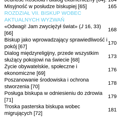
Misyjność w posłudze biskupiej [65]
165
ROZDZIAŁ VII. BISKUP WOBEC
AKTUALNYCH WYZWAŃ
«Odwagi! Jam zwyciężył świat» (
J
16, 33)
168
[66]
Biskup jako wprowadzający sprawiedliwość i
170
pokój [67]
Dialog międzyreligijny, przede wszystkim
173
służący pokojowi na świecie [68]
Życie obywatelskie, społeczne i
176
ekonomiczne [69]
Poszanowanie środowiska i ochrona
178
stworzenia [70]
Posługa biskupa w odniesieniu do zdrowia
179
[71]
Troska pasterska biskupa wobec
181
migrujących [72]