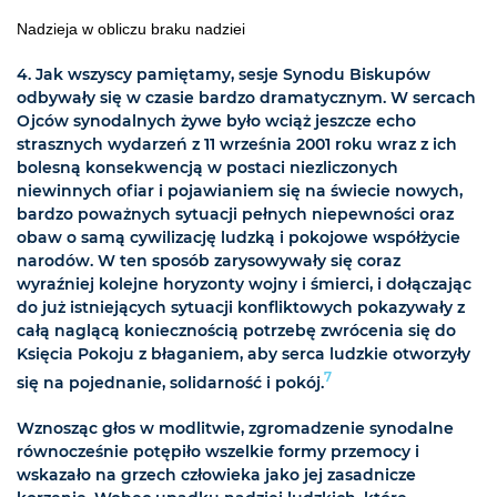
Nadzieja w obliczu braku nadziei
4.
Jak wszyscy pamiętamy, sesje Synodu Biskupów
odbywały się w czasie bardzo dramatycznym. W sercach
Ojców synodalnych żywe było wciąż jeszcze echo
strasznych wydarzeń z 11 września 2001 roku wraz z ich
bolesną konsekwencją w postaci niezliczonych
niewinnych ofiar i pojawianiem się na świecie nowych,
bardzo poważnych sytuacji pełnych niepewności oraz
obaw o samą cywilizację ludzką i pokojowe współżycie
narodów. W ten sposób zarysowywały się coraz
wyraźniej kolejne horyzonty wojny i śmierci, i dołączając
do już istniejących sytuacji konfliktowych pokazywały z
całą naglącą koniecznością potrzebę zwrócenia się do
Księcia Pokoju z błaganiem, aby serca ludzkie otworzyły
7
się na pojednanie, solidarność i pokój.
Wznosząc głos w modlitwie, zgromadzenie synodalne
równocześnie potępiło wszelkie formy przemocy i
wskazało na grzech człowieka jako jej zasadnicze