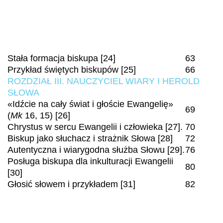
Stała formacja biskupa [24]
63
Przykład świętych biskupów [25]
66
ROZDZIAŁ III. NAUCZYCIEL WIARY I HEROLD
SŁOWA
«Idźcie na cały świat i głoście Ewangelię»
69
(
Mk
16, 15) [26]
Chrystus w sercu Ewangelii i człowieka [27].
70
Biskup jako słuchacz i strażnik Słowa [28]
72
Autentyczna i wiarygodna służba Słowu [29].
76
Posługa biskupa dla inkulturacji Ewangelii
80
[30]
Głosić słowem i przykładem [31]
82