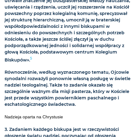
utrwalił znaczenie jej duszpasterskiej władzy nauczania,
uświęcania i rządzenia, uczcił jej rozszerzenie na Kościół
powszechny poprzez kolegialną komunię, sprecyzował
jej strukturę hierarchiczną, umocnił ją w braterskiej
współodpowiedzialności z innymi biskupami w
odniesieniu do powszechnych i szczególnych potrzeb
Kościoła, a także jeszcze ściślej złączył ją w duchu
podporządkowanej jedności i solidarnej współpracy z
głową Kościoła, podstawowym centrum Kolegium
5
Biskupów».
Równocześnie, według wyznaczonego tematu, Ojcowie
synodalni rozważyli ponownie własną posługę w świetle
nadziei teologalnej. Także to zadanie okazało się
szczególnie ważnym dla misji pasterza, który w Kościele
jest przede wszystkim powiernikiem paschalnego i
eschatologicznego świadectwa.
Nadzieja oparta na Chrystusie
3.
Zadaniem każdego biskupa jest w rzeczywistości
głoszenie światu nadziei, poczynając od głoszenia