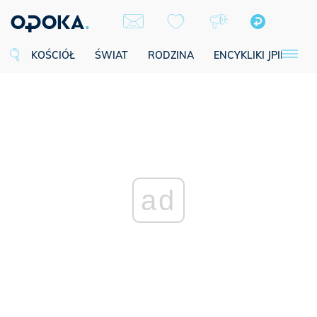
KOŚCIÓŁ
ŚWIAT
RODZINA
ENCYKLIKI JPII
SE
ad