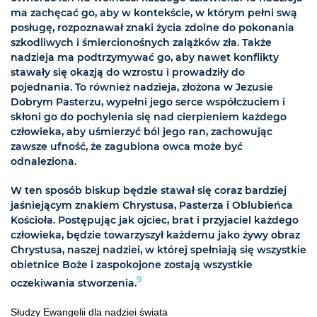
ma zachęcać go, aby w kontekście, w którym pełni swą
posługę, rozpoznawał znaki życia zdolne do pokonania
szkodliwych i śmiercionośnych zalążków zła. Także
nadzieja ma podtrzymywać go, aby nawet konflikty
stawały się okazją do wzrostu i prowadziły do
pojednania. To również nadzieja, złożona w Jezusie
Dobrym Pasterzu, wypełni jego serce współczuciem i
skłoni go do pochylenia się nad cierpieniem każdego
człowieka, aby uśmierzyć ból jego ran, zachowując
zawsze ufność, że zagubiona owca może być
odnaleziona.
W ten sposób biskup będzie stawał się coraz bardziej
jaśniejącym znakiem Chrystusa, Pasterza i Oblubieńca
Kościoła. Postępując jak ojciec, brat i przyjaciel każdego
człowieka, będzie towarzyszył każdemu jako żywy obraz
Chrystusa, naszej nadziei, w której spełniają się wszystkie
obietnice Boże i zaspokojone zostają wszystkie
9
oczekiwania stworzenia.
Słudzy Ewangelii dla nadziei świata