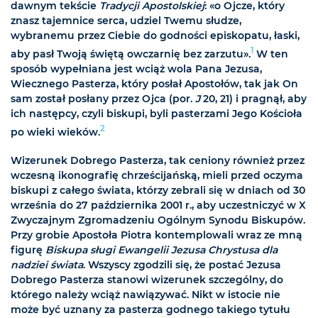
dawnym tekście
Tradycji Apostolskiej
: «o Ojcze, który
znasz tajemnice serca, udziel Twemu słudze,
wybranemu przez Ciebie do godności episkopatu, łaski,
1
aby pasł Twoją świętą owczarnię bez zarzutu».
W ten
sposób wypełniana jest wciąż wola Pana Jezusa,
Wiecznego Pasterza, który posłał Apostołów, tak jak On
sam został posłany przez Ojca (por.
J
20, 21) i pragnął, aby
ich następcy, czyli biskupi, byli pasterzami Jego Kościoła
2
po wieki wieków.
Wizerunek Dobrego Pasterza, tak ceniony również przez
wczesną ikonografię chrześcijańską, mieli przed oczyma
biskupi z całego świata, którzy zebrali się w dniach od 30
września do 27 października 2001 r., aby uczestniczyć w X
Zwyczajnym Zgromadzeniu Ogólnym Synodu Biskupów.
Przy grobie Apostoła Piotra kontemplowali wraz ze mną
figurę
Biskupa sługi Ewangelii Jezusa Chrystusa dla
nadziei świata
. Wszyscy zgodzili się, że postać Jezusa
Dobrego Pasterza stanowi wizerunek szczególny, do
którego należy wciąż nawiązywać. Nikt w istocie nie
może być uznany za pasterza godnego takiego tytułu