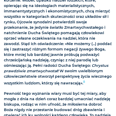
korzenie. Wobec upadku nadziei ludzkich, które,
opierając się na ideologiach materialistycznych,
immanentystycznych i ekonomistycznych, chcą mierzyć
wszystko w kategoriach skuteczności oraz układów sił i
rynku, Ojcowie synodalni potwierdzili swoje
przekonanie, że jedynie światło Zmartwychwstałego i
natchnienie Ducha Świętego pomagają człowiekowi
oprzeć własne oczekiwania na nadziei, która nie
zawodzi. Stąd ich oświadczenie: «Nie możemy (...) poddać
się i zastraszyć różnym formom negacji żywego Boga,
które mniej lub bardziej jawnie próbują podważyć
chrześcijańską nadzieję, czyniąc z niej parodię lub
ośmieszając ją. Pełni radości Ducha Świętego:
Chrystus
prawdziwie zmartwychwstał!
W swoim uwielbionym
człowieczeństwie otworzył perspektywę życia wiecznego
8
wszystkim ludziom, którzy się nawracają».
Pewność tego wyznania wiary musi być tej miary, aby
mogła z dnia na dzień coraz bardziej umacniać nadzieję
biskupa, rodząc w nim ufność, że miłosierna dobroć
Boża nigdy nie przestanie budować dróg zbawienia i
otwierać ich ku wolności każdego człowieka. To nadzieja