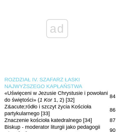
ad
ROZDZIAŁ IV. SZAFARZ ŁASKI
NAJWYŻSZEGO KAPŁAŃSTWA
«Uświęceni w Jezusie Chrystusie i powołani
84
do świętości» (
1 Kor
1, 2) [32]
Z&acute;ródło i szczyt życia Kościoła
86
partykularnego [33]
Znaczenie kościoła katedralnego [34]
87
Biskup - moderator liturgii jako pedagogii
90