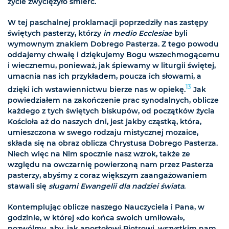
życie zwyciężyło śmierć.
W tej paschalnej proklamacji poprzedziły nas zastępy
świętych pasterzy, którzy
in medio Ecclesiae
byli
wymownym znakiem Dobrego Pasterza. Z tego powodu
oddajemy chwałę i dziękujemy Bogu wszechmogącemu
i wiecznemu, ponieważ, jak śpiewamy w liturgii świętej,
umacnia nas ich przykładem, poucza ich słowami, a
13
dzięki ich wstawiennictwu bierze nas w opiekę.
Jak
powiedziałem na zakończenie prac synodalnych, oblicze
każdego z tych świętych biskupów, od początków życia
Kościoła aż do naszych dni, jest jakby cząstką, która,
umieszczona w swego rodzaju mistycznej mozaice,
składa się na obraz oblicza Chrystusa Dobrego Pasterza.
Niech więc na Nim spocznie nasz wzrok, także ze
względu na owczarnię powierzoną nam przez Pasterza
pasterzy, abyśmy z coraz większym zaangażowaniem
stawali się
sługami Ewangelii dla nadziei świata
.
Kontemplując oblicze naszego Nauczyciela i Pana, w
godzinie, w której «do końca swoich umiłował»,
pozwólmy, aby, jak apostołowi Piotrowi, wszystkim nam