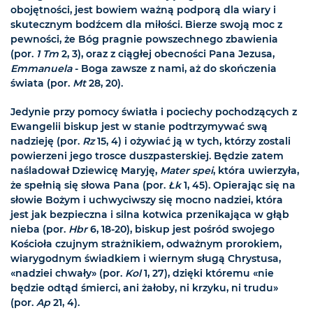
obojętności, jest bowiem ważną podporą dla wiary i
skutecznym bodźcem dla miłości. Bierze swoją moc z
pewności, że Bóg pragnie powszechnego zbawienia
(por.
1 Tm
2, 3), oraz z ciągłej obecności Pana Jezusa,
Emmanuela
- Boga zawsze z nami, aż do skończenia
świata (por.
Mt
28, 20).
Jedynie przy pomocy światła i pociechy pochodzących z
Ewangelii biskup jest w stanie podtrzymywać swą
nadzieję (por.
Rz
15, 4) i ożywiać ją w tych, którzy zostali
powierzeni jego trosce duszpasterskiej. Będzie zatem
naśladował Dziewicę Maryję,
Mater spei
, która uwierzyła,
że spełnią się słowa Pana (por.
Łk
1, 45). Opierając się na
słowie Bożym i uchwyciwszy się mocno nadziei, która
jest jak bezpieczna i silna kotwica przenikająca w głąb
nieba (por.
Hbr
6, 18-20), biskup jest pośród swojego
Kościoła czujnym strażnikiem, odważnym prorokiem,
wiarygodnym świadkiem i wiernym sługą Chrystusa,
«nadziei chwały» (por.
Kol
1, 27), dzięki któremu «nie
będzie odtąd śmierci, ani żałoby, ni krzyku, ni trudu»
(por.
Ap
21, 4).