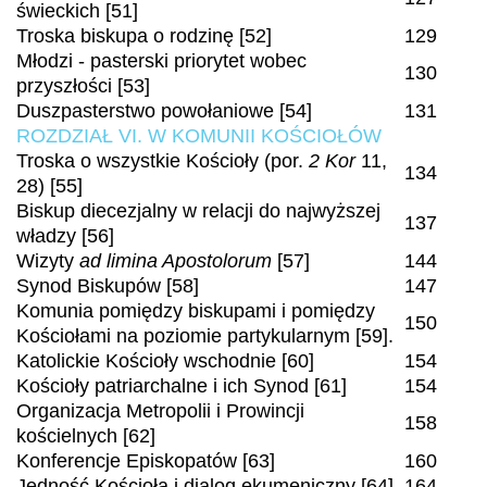
świeckich [51]
Troska biskupa o rodzinę [52]
129
Młodzi - pasterski priorytet wobec
130
przyszłości [53]
Duszpasterstwo powołaniowe [54]
131
ROZDZIAŁ VI. W KOMUNII KOŚCIOŁÓW
Troska o wszystkie Kościoły (por.
2 Kor
11,
134
28) [55]
Biskup diecezjalny w relacji do najwyższej
137
władzy [56]
Wizyty
ad limina Apostolorum
[57]
144
Synod Biskupów [58]
147
Komunia pomiędzy biskupami i pomiędzy
150
Kościołami na poziomie partykularnym [59].
Katolickie Kościoły wschodnie [60]
154
Kościoły patriarchalne i ich Synod [61]
154
Organizacja Metropolii i Prowincji
158
kościelnych [62]
Konferencje Episkopatów [63]
160
Jedność Kościoła i dialog ekumeniczny [64].
164