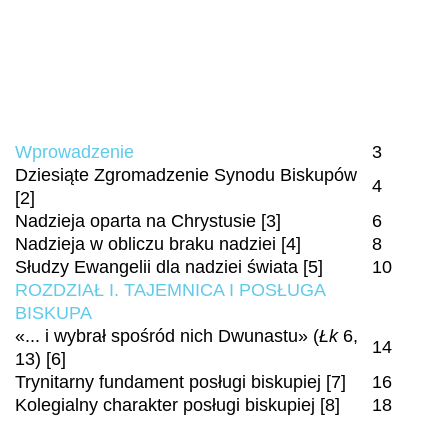
Wprowadzenie
3
Dziesiąte Zgromadzenie Synodu Biskupów
4
[2]
Nadzieja oparta na Chrystusie [3]
6
Nadzieja w obliczu braku nadziei [4]
8
Słudzy Ewangelii dla nadziei świata [5]
10
ROZDZIAŁ I. TAJEMNICA I POSŁUGA
BISKUPA
«... i wybrał spośród nich Dwunastu» (
Łk
6,
14
13) [6]
Trynitarny fundament posługi biskupiej [7]
16
Kolegialny charakter posługi biskupiej [8]
18