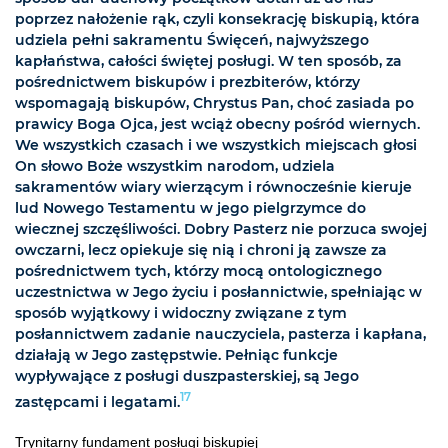
poprzez nałożenie rąk, czyli konsekrację biskupią, która
udziela pełni sakramentu Święceń, najwyższego
kapłaństwa, całości świętej posługi. W ten sposób, za
pośrednictwem biskupów i prezbiterów, którzy
wspomagają biskupów, Chrystus Pan, choć zasiada po
prawicy Boga Ojca, jest wciąż obecny pośród wiernych.
We wszystkich czasach i we wszystkich miejscach głosi
On słowo Boże wszystkim narodom, udziela
sakramentów wiary wierzącym i równocześnie kieruje
lud Nowego Testamentu w jego pielgrzymce do
wiecznej szczęśliwości. Dobry Pasterz nie porzuca swojej
owczarni, lecz opiekuje się nią i chroni ją zawsze za
pośrednictwem tych, którzy mocą ontologicznego
uczestnictwa w Jego życiu i posłannictwie, spełniając w
sposób wyjątkowy i widoczny związane z tym
posłannictwem zadanie nauczyciela, pasterza i kapłana,
działają w Jego zastępstwie. Pełniąc funkcje
wypływające z posługi duszpasterskiej, są Jego
17
zastępcami i legatami.
Trynitarny fundament posługi biskupiej