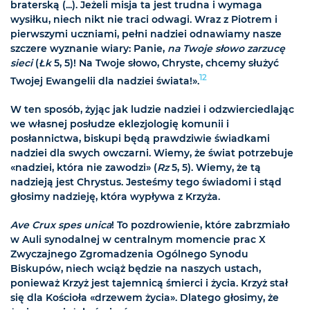
braterską (...). Jeżeli misja ta jest trudna i wymaga
wysiłku, niech nikt nie traci odwagi. Wraz z Piotrem i
pierwszymi uczniami, pełni nadziei odnawiamy nasze
szczere wyznanie wiary: Panie,
na Twoje słowo zarzucę
sieci
(
Łk
5, 5)! Na Twoje słowo, Chryste, chcemy służyć
12
Twojej Ewangelii dla nadziei świata!».
W ten sposób, żyjąc jak ludzie nadziei i odzwierciedlając
we własnej posłudze eklezjologię komunii i
posłannictwa, biskupi będą prawdziwie świadkami
nadziei dla swych owczarni. Wiemy, że świat potrzebuje
«nadziei, która nie zawodzi» (
Rz
5, 5). Wiemy, że tą
nadzieją jest Chrystus. Jesteśmy tego świadomi i stąd
głosimy nadzieję, która wypływa z Krzyża.
Ave Crux spes unica
! To pozdrowienie, które zabrzmiało
w Auli synodalnej w centralnym momencie prac X
Zwyczajnego Zgromadzenia Ogólnego Synodu
Biskupów, niech wciąż będzie na naszych ustach,
ponieważ Krzyż jest tajemnicą śmierci i życia. Krzyż stał
się dla Kościoła «drzewem życia». Dlatego głosimy, że