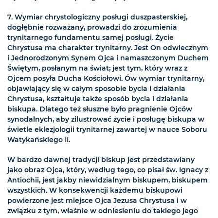
7.
Wymiar chrystologiczny posługi duszpasterskiej,
dogłębnie rozważany, prowadzi do zrozumienia
trynitarnego fundamentu samej posługi. Życie
Chrystusa ma charakter trynitarny. Jest On odwiecznym
i Jednorodzonym Synem Ojca i namaszczonym Duchem
Świętym, posłanym na świat; jest tym, który wraz z
Ojcem posyła Ducha Kościołowi. Ów wymiar trynitarny,
objawiający się w całym sposobie bycia i działania
Chrystusa, kształtuje także sposób bycia i działania
biskupa. Dlatego też słuszne było pragnienie Ojców
synodalnych, aby zilustrować życie i posługę biskupa w
świetle eklezjologii trynitarnej zawartej w nauce Soboru
Watykańskiego II.
W bardzo dawnej tradycji biskup jest przedstawiany
jako obraz Ojca, który, według tego, co pisał św. Ignacy z
Antiochii, jest jakby niewidzialnym biskupem, biskupem
wszystkich. W konsekwencji każdemu biskupowi
powierzone jest miejsce Ojca Jezusa Chrystusa i w
związku z tym, właśnie w odniesieniu do takiego jego