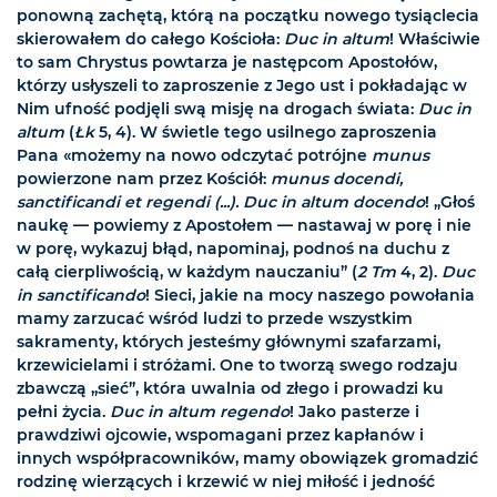
ponowną zachętą, którą na początku nowego tysiąclecia
skierowałem do całego Kościoła:
Duc in altum
! Właściwie
to sam Chrystus powtarza je następcom Apostołów,
którzy usłyszeli to zaproszenie z Jego ust i pokładając w
Nim ufność podjęli swą misję na drogach świata:
Duc in
altum
(
Łk
5, 4). W świetle tego usilnego zaproszenia
Pana «możemy na nowo odczytać potrójne
munus
powierzone nam przez Kościół:
munus docendi,
sanctificandi et regendi (...). Duc in altum docendo
! „Głoś
naukę — powiemy z Apostołem — nastawaj w porę i nie
w porę, wykazuj błąd, napominaj, podnoś na duchu z
całą cierpliwością, w każdym nauczaniu” (
2 Tm
4, 2).
Duc
in sanctificando
! Sieci, jakie na mocy naszego powołania
mamy zarzucać wśród ludzi to przede wszystkim
sakramenty, których jesteśmy głównymi szafarzami,
krzewicielami i stróżami. One to tworzą swego rodzaju
zbawczą „sieć”, która uwalnia od złego i prowadzi ku
pełni życia.
Duc in altum regendo
! Jako pasterze i
prawdziwi ojcowie, wspomagani przez kapłanów i
innych współpracowników, mamy obowiązek gromadzić
rodzinę wierzących i krzewić w niej miłość i jedność