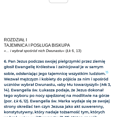
ROZDZIAŁ
I
TAJEMNICA I POSŁUGA BISKUPA
«... i wybrał spośród nich Dwunastu»
(
Łk
6, 13)
6.
Pan Jezus podczas swojej pielgrzymki przez ziemię
głosił Ewangelię Królestwa i zainicjował je w samym
15
sobie, odsłaniając jego tajemnicę wszystkim ludziom.
Wezwał mężczyzn i kobiety do pójścia za nim i spośród
uczniów wybrał Dwunastu, «aby Mu towarzyszyli» (
Mk
3,
14). Ewangelia św. Łukasza podaje, że Jezus dokonał
tego wyboru po nocy spędzonej na modlitwie na górze
(por.
Łk
6, 12). Ewangelia św. Marka wydaje się ze swojej
strony określać ten czyn Jezusa jako akt suwerenny,
konstytutywny, który nadaje tożsamość tym, których