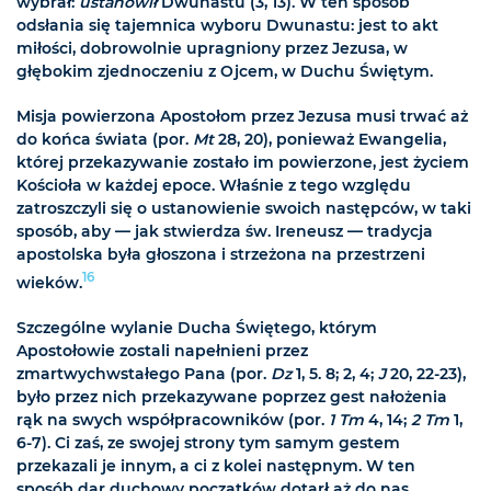
wybrał:
ustanowił
Dwunastu (3, 13). W ten sposób
odsłania się tajemnica wyboru Dwunastu: jest to akt
miłości, dobrowolnie upragniony przez Jezusa, w
głębokim zjednoczeniu z Ojcem, w Duchu Świętym.
Misja powierzona Apostołom przez Jezusa musi trwać aż
do końca świata (por.
Mt
28, 20), ponieważ Ewangelia,
której przekazywanie zostało im powierzone, jest życiem
Kościoła w każdej epoce. Właśnie z tego względu
zatroszczyli się o ustanowienie swoich następców, w taki
sposób, aby — jak stwierdza św. Ireneusz — tradycja
apostolska była głoszona i strzeżona na przestrzeni
16
wieków.
Szczególne wylanie Ducha Świętego, którym
Apostołowie zostali napełnieni przez
zmartwychwstałego Pana (por.
Dz
1, 5. 8; 2, 4;
J
20, 22-23),
było przez nich przekazywane poprzez gest nałożenia
rąk na swych współpracowników (por.
1 Tm
4, 14;
2 Tm
1,
6-7). Ci zaś, ze swojej strony tym samym gestem
przekazali je innym, a ci z kolei następnym. W ten
sposób dar duchowy początków dotarł aż do nas