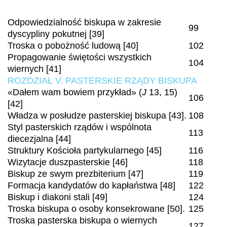
Odpowiedzialność biskupa w zakresie
99
dyscypliny pokutnej [39]
Troska o pobożność ludową [40]
102
Propagowanie świętości wszystkich
104
wiernych [41]
ROZDZIAŁ V. PASTERSKIE RZĄDY BISKUPA
«Dałem wam bowiem przykład» (
J
13, 15)
106
[42]
Władza w posłudze pasterskiej biskupa [43].
108
Styl pasterskich rządów i wspólnota
113
diecezjalna [44]
Struktury Kościoła partykularnego [45]
116
Wizytacje duszpasterskie [46]
118
Biskup ze swym prezbiterium [47]
119
Formacja kandydatów do kapłaństwa [48]
122
Biskup i diakoni stali [49]
124
Troska biskupa o osoby konsekrowane [50].
125
Troska pasterska biskupa o wiernych
127