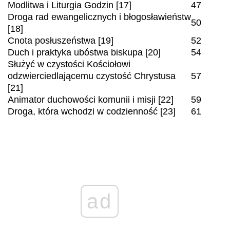
Modlitwa i Liturgia Godzin [17]
47
Droga rad ewangelicznych i błogosławieństw
50
[18]
Cnota posłuszeństwa [19]
52
Duch i praktyka ubóstwa biskupa [20]
54
Służyć w czystości Kościołowi
odzwierciedlającemu czystość Chrystusa
57
[21]
Animator duchowości komunii i misji [22]
59
Droga, która wchodzi w codzienność [23]
61
ad