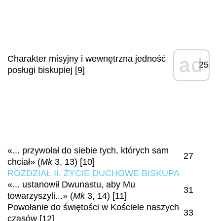
Charakter misyjny i wewnętrzna jedność
ad
25
posługi biskupiej [9]
«... przywołał do siebie tych, których sam
27
chciał» (
Mk
3, 13) [10]
ROZDZIAŁ II. ŻYCIE DUCHOWE BISKUPA
«... ustanowił Dwunastu, aby Mu
31
towarzyszyli...» (
Mk
3, 14) [11]
Powołanie do świętości w Kościele naszych
33
czasów [12]