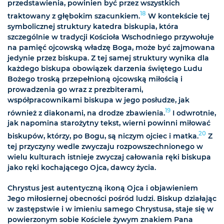
przedstawienia, powinien być przez wszystkich
18
traktowany z głębokim szacunkiem.
W kontekście tej
symbolicznej struktury katedra biskupia, która
szczególnie w tradycji Kościoła Wschodniego przywołuje
na pamięć ojcowską władzę Boga, może być zajmowana
jedynie przez biskupa. Z tej samej struktury wynika dla
każdego biskupa obowiązek darzenia świętego Ludu
Bożego troską przepełnioną ojcowską miłością i
prowadzenia go wraz z prezbiterami,
współpracownikami biskupa w jego posłudze, jak
19
również z diakonami, na drodze zbawienia.
I odwrotnie,
jak napomina starożytny tekst, wierni powinni miłować
20
biskupów, którzy, po Bogu, są niczym ojciec i matka.
Z
tej przyczyny wedle zwyczaju rozpowszechnionego w
wielu kulturach istnieje zwyczaj całowania ręki biskupa
jako ręki kochającego Ojca, dawcy życia.
Chrystus jest autentyczną ikoną Ojca i objawieniem
Jego miłosiernej obecności pośród ludzi. Biskup działając
w zastępstwie i w imieniu samego Chrystusa, staje się w
powierzonym sobie Kościele żywym znakiem Pana