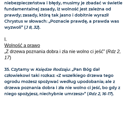
niebezpieczeństwa i błędy, musimy je zbadać w świetle
fundamentalnej zasady, iż wolność jest zależna od
prawdy; zasady, którą tak jasno i dobitnie wyraził
Chrystus w słowach: „Poznacie prawdę, a prawda was
wyzwoli” (
J 8, 32
).
I.
Wolność a prawo
„Z drzewa poznania dobra i zła nie wolno ci jeść” (
Rdz 2,
17
)
35. Czytamy w
Księdze Rodzaju
: „Pan Bóg dał
człowiekowi taki rozkaz: «Z wszelkiego drzewa tego
ogrodu możesz spożywać według upodobania; ale z
drzewa poznania dobra i zła nie wolno ci jeść, bo gdy z
niego spożyjesz, niechybnie umrzesz»” (
Rdz 2, 16-17
).