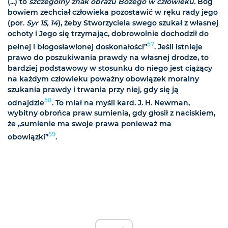
(...) to
szczególny znak obrazu Bożego w człowieku.
Bóg
bowiem zechciał człowieka pozostawić w ręku rady jego
(por.
Syr 15, 14
), żeby Stworzyciela swego szukał z własnej
ochoty i Jego się trzymając, dobrowolnie dochodził do
57
pełnej i błogosławionej doskonałości”
. Jeśli istnieje
prawo do poszukiwania prawdy na własnej drodze, to
bardziej podstawowy w stosunku do niego jest ciążący
na każdym człowieku poważny obowiązek moralny
szukania prawdy i trwania przy niej, gdy się ją
58
odnajdzie
. To miał na myśli kard. J. H. Newman,
wybitny obrońca praw sumienia, gdy głosił z naciskiem,
że „sumienie ma swoje prawa ponieważ ma
59
obowiązki”
.