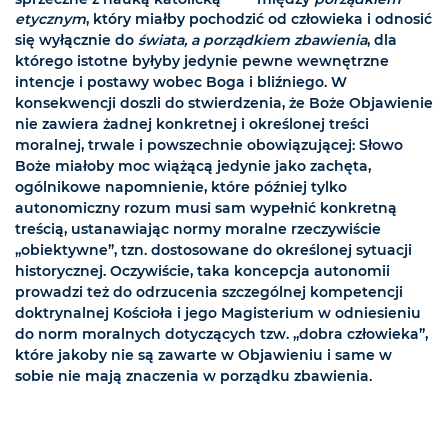
etycznym
, który miałby pochodzić od człowieka i odnosić
się wyłącznie do
świata, a porządkiem zbawienia
, dla
którego istotne byłyby jedynie pewne wewnętrzne
intencje i postawy wobec Boga i bliźniego. W
konsekwencji doszli do stwierdzenia, że Boże Objawienie
nie zawiera żadnej konkretnej i określonej treści
moralnej, trwale i powszechnie obowiązującej: Słowo
Boże miałoby moc wiążącą jedynie jako zachęta,
ogólnikowe napomnienie, które później tylko
autonomiczny rozum musi sam wypełnić konkretną
treścią, ustanawiając normy moralne rzeczywiście
„obiektywne”, tzn. dostosowane do określonej sytuacji
historycznej. Oczywiście, taka koncepcja autonomii
prowadzi też do odrzucenia szczególnej kompetencji
doktrynalnej Kościoła i jego Magisterium w odniesieniu
do norm moralnych dotyczących tzw. „dobra człowieka”,
które jakoby nie są zawarte w Objawieniu i same w
sobie nie mają znaczenia w porządku zbawienia.