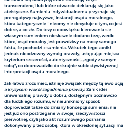
transcendencji lub które otwarcie deklarują się jako
ateistyczne. Sumieniu indywidualnemu przyznaje się
prerogatywy najwyższej instancji osądu moralnego,
która kategorycznie i nieomylnie decyduje o tym, co jest
dobre, a co złe. Do tezy o obowiązku kierowania się
własnym sumieniem niesłusznie dodano tezę, wedle
której osąd moralny jest prawdziwy na mocy samego
faktu, że pochodzi z sumienia. Wskutek tego zanikł
jednak nieodzowny wymóg prawdy, ustępując miejsca
kryterium szczerości, autentyczności, „zgody z samym
sobą”, co doprowadziło do skrajnie subiektywistycznej
interpretacji osądu moralnego.
Jak łatwo zrozumieć, istnieje związek między tą ewolucją
a kryzysem wokół zagadnienia prawdy
. Zanik idei
uniwersalnej prawdy o dobru, dostępnym poznawczo
dla ludzkiego rozumu, w nieunikniony sposób
doprowadził także do zmiany koncepcji sumienia: nie
jest już ono postrzegane w swojej rzeczywistości
pierwotnej, czyli jako akt rozumowego poznania
dokonywany przez osobę, która w określonej sytuacji ma