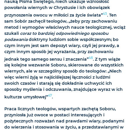
nauką Pisma Świętego, niech ukazuje wzniosłość
powołania wiernych w Chrystusie i ich obowiązek
45
przynoszenia owocu w miłości za życie świata”
. Ten
sam Sobór zachęcił teologów, „żeby przy zachowaniu
metod i wymogów właściwych nauce teologicznej, wciąż
szukali
coraz to bardziej odpowiedniego sposobu
podawania
doktryny ludziom sobie współczesnym; bo
czym innym jest sam depozyt wiary, czyli jej prawdy, a
czym innym sposób jej wyrażania, przy zachowaniu
46
jednak tego samego sensu i znaczenia”
. Z tym wiąże
się kolejne wezwanie Soboru, skierowane do wszystkich
wiernych, ale w szczególny sposób do teologów: „Niech
więc wierni żyją w najściślejszej łączności z ludźmi
swoich czasów i starają się dokładnie uchwycić ich
sposoby myślenia i odczuwania, znajdujące wyraz w ich
47
kulturze umysłowej”
.
Praca licznych teologów, wspartych zachętą Soboru,
przyniosła już owoce w postaci interesujących i
pożytecznych rozważań nad prawdami wiary, podanymi
do wierzenia i stosowania w życiu, a przedstawianymi w