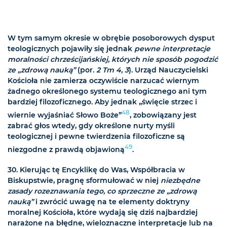
W tym samym okresie w obrębie posoborowych dysput
teologicznych pojawiły się jednak
pewne interpretacje
moralności chrześcijańskiej, których nie sposób pogodzić
ze „zdrową nauką”
(por.
2 Tm 4, 3
). Urząd Nauczycielski
Kościoła nie zamierza oczywiście narzucać wiernym
żadnego określonego systemu teologicznego ani tym
bardziej filozoficznego. Aby jednak „święcie strzec i
48
wiernie wyjaśniać Słowo Boże”
, zobowiązany jest
zabrać głos wtedy, gdy określone nurty myśli
teologicznej i pewne twierdzenia filozoficzne są
49
niezgodne z prawdą objawioną
.
30. Kierując tę Encyklikę do Was, Współbracia w
Biskupstwie, pragnę sformułować w niej
niezbędne
zasady rozeznawania tego, co sprzeczne ze „zdrową
nauką”
i zwrócić uwagę na te elementy doktryny
moralnej Kościoła, które wydają się dziś najbardziej
narażone na błędne, wieloznaczne interpretacje lub na