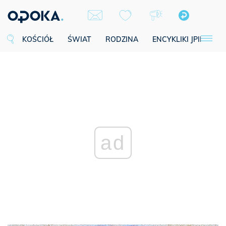
KOŚCIÓŁ
ŚWIAT
RODZINA
ENCYKLIKI JPII
SE
ad