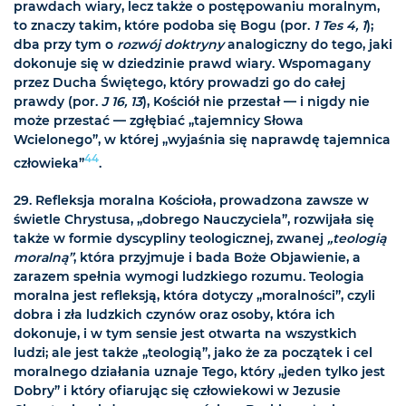
prawdach wiary, lecz także o postępowaniu moralnym,
to znaczy takim, które podoba się Bogu (por.
1 Tes 4, 1
);
dba przy tym o
rozwój doktryny
analogiczny do tego, jaki
dokonuje się w dziedzinie prawd wiary. Wspomagany
przez Ducha Świętego, który prowadzi go do całej
prawdy (por.
J 16, 13
), Kościół nie przestał — i nigdy nie
może przestać — zgłębiać „tajemnicy Słowa
Wcielonego”, w której „wyjaśnia się naprawdę tajemnica
44
człowieka”
.
29. Refleksja moralna Kościoła, prowadzona zawsze w
świetle Chrystusa, „dobrego Nauczyciela”, rozwijała się
także w formie dyscypliny teologicznej, zwanej
„teologią
moralną”
, która przyjmuje i bada Boże Objawienie, a
zarazem spełnia wymogi ludzkiego rozumu. Teologia
moralna jest refleksją, która dotyczy „moralności”, czyli
dobra i zła ludzkich czynów oraz osoby, która ich
dokonuje, i w tym sensie jest otwarta na wszystkich
ludzi; ale jest także „teologią”, jako że za początek i cel
moralnego działania uznaje Tego, który „jeden tylko jest
Dobry” i który ofiarując się człowiekowi w Jezusie