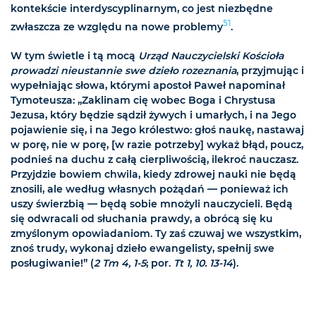
kontekście interdyscyplinarnym, co jest niezbędne
51
zwłaszcza ze względu na nowe problemy
.
W tym świetle i tą mocą
Urząd Nauczycielski Kościoła
prowadzi nieustannie swe dzieło rozeznania
, przyjmując i
wypełniając słowa, którymi apostoł Paweł napominał
Tymoteusza: „Zaklinam cię wobec Boga i Chrystusa
Jezusa, który będzie sądził żywych i umarłych, i na Jego
pojawienie się, i na Jego królestwo: głoś naukę, nastawaj
w porę, nie w porę, [w razie potrzeby] wykaż błąd, poucz,
podnieś na duchu z całą cierpliwością, ilekroć nauczasz.
Przyjdzie bowiem chwila, kiedy zdrowej nauki nie będą
znosili, ale według własnych pożądań — ponieważ ich
uszy świerzbią — będą sobie mnożyli nauczycieli. Będą
się odwracali od słuchania prawdy, a obrócą się ku
zmyślonym opowiadaniom. Ty zaś czuwaj we wszystkim,
znoś trudy, wykonaj dzieło ewangelisty, spełnij swe
posługiwanie!” (
2 Tm 4, 1-5
; por.
Tt 1, 10. 13-14
).