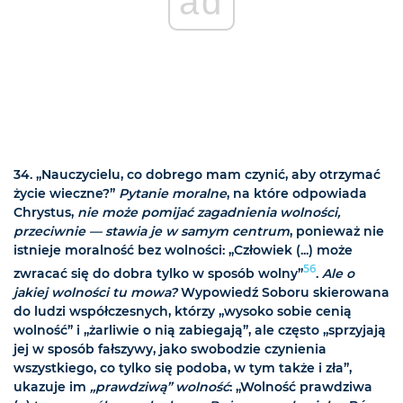
ad
34. „Nauczycielu, co dobrego mam czynić, aby otrzymać
życie wieczne?”
Pytanie moralne
, na które odpowiada
Chrystus,
nie może pomijać zagadnienia wolności,
przeciwnie — stawia je w samym centrum
, ponieważ nie
istnieje moralność bez wolności: „Człowiek (...) może
56
zwracać się do dobra tylko w sposób wolny”
.
Ale o
jakiej wolności tu mowa?
Wypowiedź Soboru skierowana
do ludzi współczesnych, którzy „wysoko sobie cenią
wolność” i „żarliwie o nią zabiegają”, ale często „sprzyjają
jej w sposób fałszywy, jako swobodzie czynienia
wszystkiego, co tylko się podoba, w tym także i zła”,
ukazuje im
„prawdziwą” wolność
: „Wolność prawdziwa