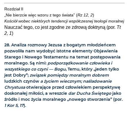
Rozdział II
„Nie bierzcie więc wzoru z tego świata” (
Rz 12, 2
)
Kościół wobec niektórych tendencji współczesnej teologii moralnej
Nauczać tego, co jest zgodne ze zdrową doktryną (por.
Tt
2, 1
)
28. Analiza rozmowy Jezusa z bogatym młodzieńcem
pozwoliła nam wydobyć istotne elementy Objawienia
Starego i Nowego Testamentu na temat postępowania
moralnego. Są nimi:
podporządkowanie człowieka i
wszystkiego co czyni — Bogu
, Temu, który „jeden tylko
jest Dobry”;
związek pomiędzy moralnym dobrem
ludzkich czynów
a życiem wiecznym; naśladowanie
Chrystusa
otwierające przed człowiekiem perspektywę
doskonałej miłości, a wreszcie
dar Ducha Świętego
jako
źródło i moc życia moralnego „nowego stworzenia” (por.
1 Kor 5, 17
).