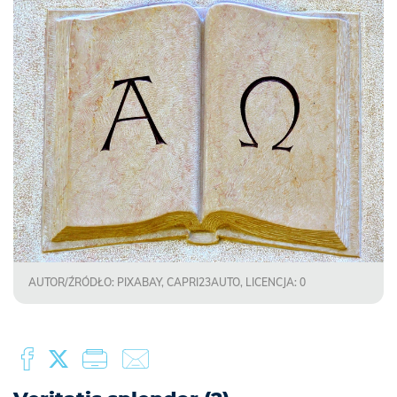
AUTOR/ŹRÓDŁO: PIXABAY, CAPRI23AUTO, LICENCJA: 0