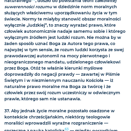
naturalnego
, doszło do powstania teorii
całkowitej
suwerenności rozumu
w dziedzinie norm moralnych
służących właściwemu uporządkowaniu życia w tym
świecie. Normy te miałyby stanowić obszar moralności
wyłącznie „ludzkiej”, to znaczy wyrażać prawo, które
człowiek autonomicznie nadaje samemu sobie i którego
wyłącznym źródłem jest ludzki rozum. Nie można by w
żaden sposób uznać Boga za Autora tego prawa, co
najwyżej w tym sensie, że rozum ludzki korzysta ze swej
prawodawczej autonomii na mocy pierwotnego i
nieograniczonego mandatu, udzielonego człowiekowi
przez Boga. Otóż te właśnie kierunki myślowe
doprowadziły do negacji prawdy — zawartej w Piśmie
Świętym i w niezmiennym nauczaniu Kościoła — iż
naturalne prawo moralne ma Boga za twórcę i że
człowiek przez swój rozum uczestniczy w odwiecznym
prawie, którego sam nie ustanawia.
37. Aby jednak życie moralne pozostało osadzone w
kontekście chrześcijańskim, niektórzy teologowie
moraliści wprowadzili wyraźne rozgraniczenie —
63
sprzeczne z nauką katolicką
— między
porządkiem