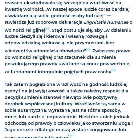
czasach ukształtowała się szczególna wrażliwość na
kwestię wolności. „W naszej epoce ludzie coraz bardziej
uświadamiają sobie godność osoby ludzkiej” —
stwierdza już soborowa deklaracja
Dignitatis humanae
o
52
wolności religijnej
. Stąd postuluje się, aby „w działaniu
ludzie cieszyli się i kierowali własną rozwagą i
odpowiedzialną wolnością, nie przymuszani, lecz
53
wiedzeni świadomością obowiązku”
. Zwłaszcza prawo
do wolności religijnej oraz szacunek dla sumienia
poszukującego prawdy uważane są coraz powszechniej
54
za fundament integralnie pojętych praw osoby
.
Tak zatem pogłębiona wrażliwość na godność ludzkiej
osoby i na jej wyjątkowość, a także należny respekt dla
decyzji sumienia stanowi niewątpliwie pozytywny
dorobek współczesnej kultury. Wrażliwość ta, sama w
sobie autentyczna, wyrażana jest na różne sposoby,
mniej lub bardziej odpowiednie. Niektóre z nich jednak
odchodzą od prawdy o człowieku jako stworzeniu Boga i
Jego obrazie i dlatego muszą zostać skorygowane lub
55
oczyszczone w świetle wiary
.