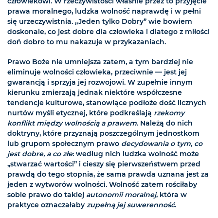
człowiekowi. W rzeczywistości właśnie przez to przyjęcie
prawa moralnego, ludzka wolność naprawdę i w pełni
się urzeczywistnia. „Jeden tylko Dobry” wie bowiem
doskonale, co jest dobre dla człowieka i dlatego z miłości
doń dobro to mu nakazuje w przykazaniach.
Prawo Boże nie umniejsza zatem, a tym bardziej nie
eliminuje wolności człowieka, przeciwnie — jest jej
gwarancją i sprzyja jej rozwojowi. W zupełnie innym
kierunku zmierzają jednak niektóre współczesne
tendencje kulturowe, stanowiące podłoże dość licznych
nurtów myśli etycznej, które podkreślają
rzekomy
konflikt między wolnością a prawem
. Należą do nich
doktryny, które przyznają poszczególnym jednostkom
lub grupom społecznym prawo
decydowania o tym, co
jest dobre, a co złe
: według nich ludzka wolność może
„stwarzać wartości” i cieszy się pierwszeństwem przed
prawdą do tego stopnia, że sama prawda uznana jest za
jeden z wytworów wolności. Wolność zatem rościłaby
sobie prawo do takiej
autonomii moralnej
, która w
praktyce oznaczałaby
zupełną jej suwerenność
.