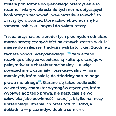
została pobudzona do głębokiego przemyślenia roli
rozumu i wiary w określaniu tych norm, dotyczących
konkretnych zachowań „wewnątrz światowych”, to
znaczy tych, poprzez które człowiek zwraca się ku
samemu sobie, ku innym i do świata rzeczy.
Trzeba przyznać, że u źródeł tych przemyśleń odnaleźć
można
szereg cennych idei
, należących zresztą w dużej
mierze do najlepszej tradycji myśli katolickiej. Zgodnie z
60
zachętą Soboru Watykańskiego II
zamierzano
rozwinąć dialog ze współczesną kulturą, ukazując w
pełnym świetle charakter racjonalny — a więc
powszechnie zrozumiały i przekazywalny — norm
moralnych, które należą do dziedziny naturalnego
61
prawa moralnego
. Starano się także podkreślić
wewnętrzny charakter wymogów etycznych, które
wypływając z tego prawa, nie narzucają się woli
człowieka jako powinność inaczej, jak tylko na mocy
uprzedniego uznania ich przez rozum ludzki, a
dokładnie — przez indywidualne sumienie.