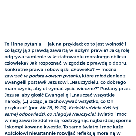
Te i inne pytania — jak na przykład: co to jest wolność i
co łączy ją z prawdą zawartą w Bożym prawie? Jaką rolę
odgrywa sumienie w kształtowaniu moralnego oblicza
człowieka? Jak rozpoznać, w zgodzie z prawdą o dobru,
konkretne prawa i obowiązki człowieka? — można
zawrzeć
w podstawowym pytaniu
, które młodzieniec z
Ewangelii postawił Jezusowi: „Nauczycielu, co dobrego
mam czynić, aby otrzymać życie wieczne?” Posłany przez
Jezusa, aby głosić Ewangelię i „nauczać wszystkie
narody, (...) ucząc je zachowywać wszystko, co On
przykazał” (por.
Mt 28, 19-20
),
Kościół udziela dziś tej
samej odpowiedzi, co niegdyś Nauczyciel
: światło i moc
w niej zawarte zdolne są rozstrzygnąć najbardziej sporne
i skomplikowane kwestie. To samo światło i moc każe
Kościołowi nieustannie rozwijać refleksję moralną w