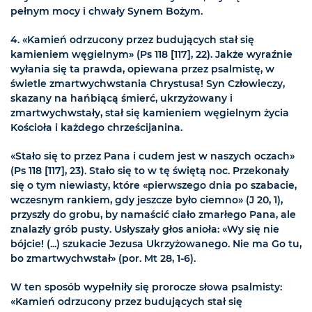
pełnym mocy i chwały Synem Bożym.
4. «Kamień odrzucony przez budujących stał się
kamieniem węgielnym» (Ps 118 [117], 22). Jakże wyraźnie
wyłania się ta prawda, opiewana przez psalmistę, w
świetle zmartwychwstania Chrystusa! Syn Człowieczy,
skazany na hańbiącą śmierć, ukrzyżowany i
zmartwychwstały, stał się kamieniem węgielnym życia
Kościoła i każdego chrześcijanina.
«Stało się to przez Pana i cudem jest w naszych oczach»
(Ps 118 [117], 23). Stało się to w tę świętą noc. Przekonały
się o tym niewiasty, które «pierwszego dnia po szabacie,
wczesnym rankiem, gdy jeszcze było ciemno» (J 20, 1),
przyszły do grobu, by namaścić ciało zmarłego Pana, ale
znalazły grób pusty. Usłyszały głos anioła: «Wy się nie
bójcie! (...) szukacie Jezusa Ukrzyżowanego. Nie ma Go tu,
bo zmartwychwstał» (por. Mt 28, 1-6).
W ten sposób wypełniły się prorocze słowa psalmisty:
«Kamień odrzucony przez budujących stał się