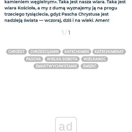
kamieniem węgielnym». Taka jest nasza wiara. Taka jest
wiara Kościoła, a my z dumą wyznajemy ją na progu
trzeciego tysiąclecia, gdyż Pascha Chrystusa jest
nadzieją świata — wczoraj, dziś i na wieki. Amen!
/
1
1
CHRZEST
CHRZEŚCIJANIN
KATECHUMEN
KATECHUMENAT
PASCHA
WIELKA SOBOTA
WIELKANOC
ZMARTWYCHWSTANIE
ŚMIERĆ
ad