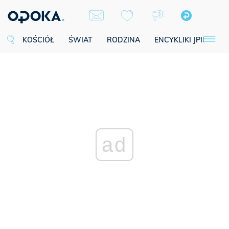
KOŚCIÓŁ
ŚWIAT
RODZINA
ENCYKLIKI JPII
SE
ad