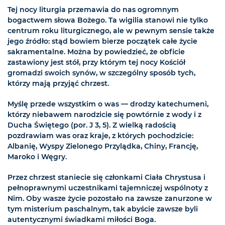
Tej nocy liturgia przemawia do nas ogromnym
bogactwem słowa Bożego. Ta wigilia stanowi nie tylko
centrum roku liturgicznego, ale w pewnym sensie także
jego źródło: stąd bowiem bierze początek całe życie
sakramentalne. Można by powiedzieć, że obficie
zastawiony jest stół, przy którym tej nocy Kościół
gromadzi swoich synów, w szczególny sposób tych,
którzy mają przyjąć chrzest.
Myślę przede wszystkim o was — drodzy katechumeni,
którzy niebawem narodzicie się powtórnie z wody i z
Ducha Świętego (por. J 3, 5). Z wielką radością
pozdrawiam was oraz kraje, z których pochodzicie:
Albanię, Wyspy Zielonego Przylądka, Chiny, Francję,
Maroko i Węgry.
Przez chrzest staniecie się członkami Ciała Chrystusa i
pełnoprawnymi uczestnikami tajemniczej wspólnoty z
Nim. Oby wasze życie pozostało na zawsze zanurzone w
tym misterium paschalnym, tak abyście zawsze byli
autentycznymi świadkami miłości Boga.