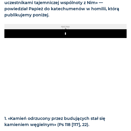
uczestnikami tajemniczej wspólnoty z Nim» —
powiedział Papież do katechumenów w homilii, którą
publikujemy poniżej.
REKLAMA
Play
1. «Kamień odrzucony przez budujących stał się
kamieniem węgielnym» (Ps 118 [117], 22).