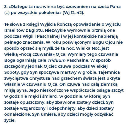
3. «Dlatego ta noc winna być czuwaniem na cześć Pana
(...) po wszystkie pokolenia» (Wj 12, 42).
Te słowa z Księgi Wyjścia kończą opowiadanie o wyjściu
Izraelitów z Egiptu. Niezwykle wymownie brzmią one
podczas Wigilii Paschalnej i w jej kontekście nabierają
pełnego znaczenia. W roku poświęconym Bogu Ojcu nie
sposób oprzeć się myśli, że ta noc, Wielka Noc, jest
wielką «nocą czuwania» Ojca. Wymiary tego czuwania
Boga ogarniają całe
Triduum
Paschalne. W sposób
szczególny jednak Ojciec czuwa podczas Wielkiej
Soboty, gdy Syn spoczywa martwy w grobie. Tajemnica
zwycięstwa Chrystusa nad grzechem świata jest ukryta
właśnie w czuwaniu Ojca. On czuwa nad całą ziemską
misją Syna. Jego nieskończone współczucie osiąga szczyt
w godzinie męki i śmierci: w godzinie, w której Syn
zostaje opuszczony, aby zbawione zostały dzieci; Syn
zostaje wzgardzony i odepchnięty, aby dzieci zostały
odnalezione; Syn umiera, aby dzieci mogły odzyskać
życie.