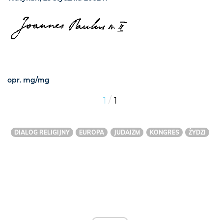
opr. mg/mg
/
1
1
DIALOG RELIGIJNY
EUROPA
JUDAIZM
KONGRES
ŻYDZI