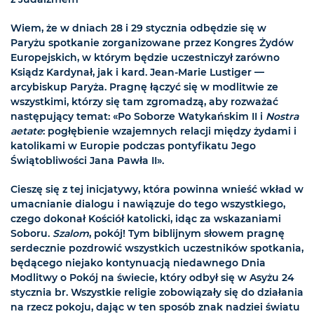
Wiem, że w dniach 28 i 29 stycznia odbędzie się w
Paryżu spotkanie zorganizowane przez Kongres Żydów
Europejskich, w którym będzie uczestniczył zarówno
Ksiądz Kardynał, jak i kard. Jean-Marie Lustiger —
arcybiskup Paryża. Pragnę łączyć się w modlitwie ze
wszystkimi, którzy się tam zgromadzą, aby rozważać
następujący temat: «Po Soborze Watykańskim II i
Nostra
aetate
: pogłębienie wzajemnych relacji między żydami i
katolikami w Europie podczas pontyfikatu Jego
Świątobliwości Jana Pawła II».
Cieszę się z tej inicjatywy, która powinna wnieść wkład w
umacnianie dialogu i nawiązuje do tego wszystkiego,
czego dokonał Kościół katolicki, idąc za wskazaniami
Soboru.
Szalom
, pokój! Tym biblijnym słowem pragnę
serdecznie pozdrowić wszystkich uczestników spotkania,
będącego niejako kontynuacją niedawnego Dnia
Modlitwy o Pokój na świecie, który odbył się w Asyżu 24
stycznia br. Wszystkie religie zobowiązały się do działania
na rzecz pokoju, dając w ten sposób znak nadziei światu