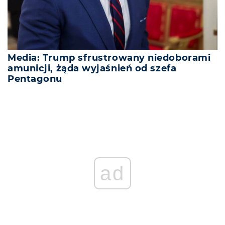
Media: Trump sfrustrowany niedoborami
amunicji, żąda wyjaśnień od szefa
Pentagonu
ad