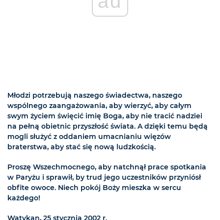
ad
Młodzi potrzebują naszego świadectwa, naszego
wspólnego zaangażowania, aby wierzyć, aby całym
swym życiem święcić imię Boga, aby nie tracić nadziei
na pełną obietnic przyszłość świata. A dzięki temu będą
mogli służyć z oddaniem umacnianiu więzów
braterstwa, aby stać się nową ludzkością.
Proszę Wszechmocnego, aby natchnął prace spotkania
w Paryżu i sprawił, by trud jego uczestników przyniósł
obfite owoce. Niech pokój Boży mieszka w sercu
każdego!
Watykan, 25 stycznia 2002 r.