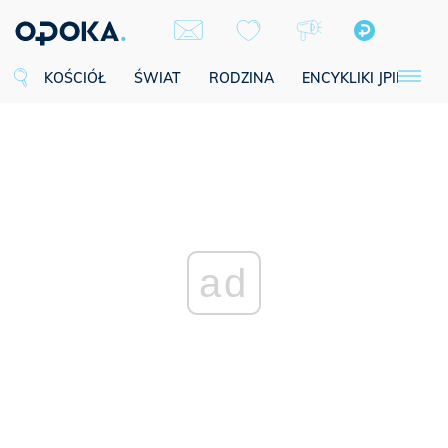
KOŚCIÓŁ
ŚWIAT
RODZINA
ENCYKLIKI JPII
SE
ad