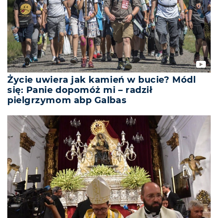
Życie uwiera jak kamień w bucie? Módl
się: Panie dopomóż mi – radził
pielgrzymom abp Galbas