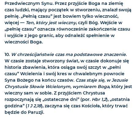
Przedwiecznym Synu. Przez przyjście Boga na ziemię
czas ludzki, mający początek w stworzeniu, znalazł swoją
pełnię. „Pełnią czasu” jest bowiem tylko wieczność,
więcej —
Ten, który jest wieczny
, czyli Bóg. Wejście w
„pełnię czasu” oznacza równocześnie zakończenie czasu
i wyjście z jego granic, aby odnaleźć spełnienie w
wieczności Boga.
10.
W chrześcijaństwie czas ma podstawowe znaczenie
.
W czasie zostaje stworzony świat, w czasie dokonuje się
historia zbawienia, która osiąga swój szczyt w „pełni
czasu” Wcielenia i swój kres w chwalebnym powrocie
Syna Bożego na końcu czasów.
Czas staje się, w Jezusie
Chrystusie Słowie Wcielonym, wymiarem Boga
, który jest
wieczny sam w sobie. Z przyjściem Chrystusa
rozpoczynają się „ostateczne dni” (por.
Hbr 1,2
), „ostatnia
godzina” (
1 J 2,18
), zaczyna się czas Kościoła, który trwać
będzie do Paruzji.