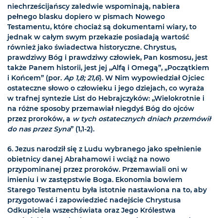
niechrześcijańscy zaledwie wspominają, nabiera
pełnego blasku dopiero w pismach Nowego
Testamentu, które chociaż są dokumentami wiary, to
jednak w całym swym przekazie posiadają wartość
również jako świadectwa historyczne. Chrystus,
prawdziwy Bóg i prawdziwy człowiek, Pan kosmosu, jest
także Panem historii, jest jej „Alfą i Omegą”, „Początkiem
i Końcem” (por.
Ap 1,8; 21,6
). W Nim wypowiedział Ojciec
ostateczne słowo o człowieku i jego dziejach, co wyraża
w trafnej syntezie List do Hebrajczyków: „Wielokrotnie i
na różne sposoby przemawiał niegdyś Bóg do ojców
przez proroków, a
w tych ostatecznych dniach przemówił
do nas przez Syna
” (1,1-2).
6.
Jezus narodził się z Ludu wybranego jako spełnienie
obietnicy danej Abrahamowi i wciąż na nowo
przypominanej przez proroków. Przemawiali oni w
imieniu i w zastępstwie Boga. Ekonomia bowiem
Starego Testamentu była istotnie nastawiona na to, aby
przygotować i zapowiedzieć nadejście Chrystusa
Odkupiciela wszechświata oraz Jego Królestwa