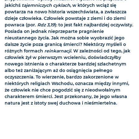
jakichś
tajemniczych cyklach
, w których wciąż się
powtarza na nowo historia wszechświata, a zwłaszcza
dzieje człowieka. Człowiek powstaje z ziemi i do ziemi
powraca (por.
Rdz 3,19
): to jest fakt najbardziej oczywisty.
Posiada on jednak nieprzeparte pragnienie
nieustannego życia. Jak można sobie wyobrazić jego
dalsze życie poza granicą śmierci? Niektórzy myśleli o
różnych formach
reinkarnacji
. W zależności od tego, jak
człowiek żył w pierwszym wcieleniu, doświadczyłby
nowego istnienia o charakterze bardziej szlachetnym
albo też zaniżającym aż do osiągnięcia pełnego
oczyszczenia. To wierzenie, bardzo zakorzenione w
niektórych religiach Wschodu, oznacza między innymi,
że człowiek nie chce pogodzić się z nieodwołalnym
charakterem śmierci. Jest przekonany, że jego własna
natura jest z istoty swej duchowa i nieśmiertelna.