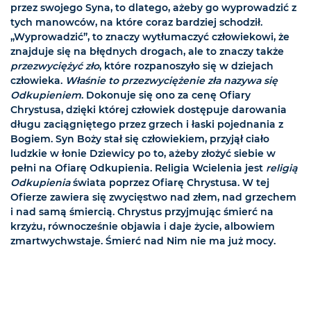
przez swojego Syna, to dlatego, ażeby go wyprowadzić z
tych manowców, na które coraz bardziej schodził.
„Wyprowadzić”, to znaczy wytłumaczyć człowiekowi, że
znajduje się na błędnych drogach, ale to znaczy także
przezwyciężyć zło
, które rozpanoszyło się w dziejach
człowieka.
Właśnie to przezwyciężenie zła nazywa się
Odkupieniem
. Dokonuje się ono za cenę Ofiary
Chrystusa, dzięki której człowiek dostępuje darowania
długu zaciągniętego przez grzech i łaski pojednania z
Bogiem. Syn Boży stał się człowiekiem, przyjął ciało
ludzkie w łonie Dziewicy po to, ażeby złożyć siebie w
pełni na Ofiarę Odkupienia. Religia Wcielenia jest
religią
Odkupienia
świata poprzez Ofiarę Chrystusa. W tej
Ofierze zawiera się zwycięstwo nad złem, nad grzechem
i nad samą śmiercią. Chrystus przyjmując śmierć na
krzyżu, równocześnie objawia i daje życie, albowiem
zmartwychwstaje. Śmierć nad Nim nie ma już mocy.