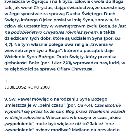
zwłaszcza w Ogrojcu i na krzyżu: człowiek woła do Boga
tak, jak wołał Chrystus, dając świadectwo, że uczestniczy
w Jego synostwie za sprawą Ducha Świętego. Duch
Święty, którego Ojciec posłał w imię Syna, sprawia, że
człowiek uczestniczy w wewnętrznym życiu Boga, że
jest
na podobieństwo Chrystusa również synem
, a także
dziedzicem tych dóbr, które są udziałem Syna (por.
Ga
4,7
). Na tym właśnie polega owa religia „trwania w
wewnętrznym życiu Boga”, któremu początek daje
Wcielenie Syna Bożego. Duch Święty, który przenika
głębokości Boże (por.
1 Kor 2,10
), wprowadza nas, ludzi, w
te głębokości za sprawą Ofiary Chrystusa.
II
JUBILEUSZ ROKU 2000
9.
Św. Paweł mówiąc o narodzeniu Syna Bożego
umieszcza je w „pełni czasu” (por.
Ga 4,4
).
Czas istotnie
wypełnił się przez to, że sam Bóg przez Wcielenie wszedł
w dzieje człowieka
. Wieczność wkroczyła w czas: jakież
„wypełnienie” może być większe niż to? Jakież inne
„wypełnienie” byłoby możliwe? Myślano na przykład o