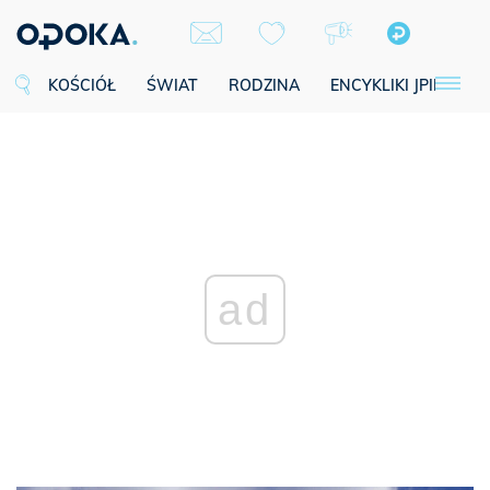
KOŚCIÓŁ
ŚWIAT
RODZINA
ENCYKLIKI JPII
SE
ad