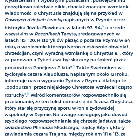
wydarzeniami i wybitnymi postaciami, poświęciła mu
początkowo zaledwie nikłe, chociaż znaczące wzmianki.
Wiadomości o Chrystusie znajdują się na przykład w
Dawnych dziejach Izraela
, napisanych w Rzymie przez
4
historyka Józefa Flawiusza, w latach 93  94,
a przede
wszystkim w
Rocznikach
Tacyta, zredagowanych w
latach 115  120. Historyk ów pisząc o pożarze Rzymu w 64
roku, o wzniecenie którego Neron niesłusznie obwiniał
chrześcijan, czyni wyraźną wzmiankę o Chrystusie, „który
za panowania Tyberiusza był skazany na śmierć przez
5
prokuratora Poncjusza Piłata”.
Także Swetoniusz w
życiorysie cezara Klaudiusza, napisanym około 121 roku,
informuje nas o wygnaniu Żydów z Rzymu, dlatego że
„podburzeni przez niejakiego Chrestosa wzniecali często
6
rozruchy”.
Wśród komentatorów rozpowszechniło się
przekonanie, że ten tekst odnosi się do Jezusa Chrystusa,
który stał się przyczyną sporu w łonie żydowskiej
wspólnoty w Rzymie. Na uwagę zasługuje, jako dowód
szybkiego rozpowszechniania się chrześcijaństwa, także
świadectwo Pliniusza Młodszego, rządcy Bitynii, który
zawiadamia cezara Trajana, między rokiem 111 a 113, że