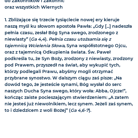
do Zakonników i Zakonnic
oraz wszystkich Wiernych
1.
Zbliżające się trzecie tysiąclecie nowej ery kieruje
naszą myśl ku słowom apostoła Pawła: „Gdy [...] nadeszła
pełnia czasu, zesłał Bóg Syna swego, zrodzonego z
niewiasty” (
Ga 4,4
).
Pełnia czasu utożsamia się z
tajemnicą Wcielenia Słowa
, Syna współistotnego Ojcu,
oraz z tajemnicą Odkupienia świata. Św. Paweł
podkreśla tu, że Syn Boży, zrodzony z niewiasty, zrodzony
pod Prawem, przyszedł na świat, aby wykupić tych,
którzy podlegali Prawu, abyśmy mogli otrzymać
przybrane synostwo. W dalszym ciągu zaś pisze: „Na
dowód tego, że jesteście synami, Bóg wysłał do serc
naszych Ducha Syna swego, który woła: Abba, Ojcze!”,
kończąc zaiste pocieszającym stwierdzeniem: „A zatem
nie jesteś już niewolnikiem, lecz synem. Jeżeli zaś synem,
to i dziedzicem z woli Bożej” (
Ga 4,6-7
).