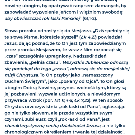
nowinę ubogim, by opatrywać rany serc złamanych, by
zapowiadać wyzwolenie jeńcom i więźniom swobodę;
aby obwieszczać rok łaski Pańskiej
” (61,1-2).
Słowa proroka odnosiły się do Mesjasza. „Dziś spełniły się
te słowa Pisma, któreście słyszeli” (
Łk 4,21
) powiedział
Jezus, dając poznać, że to On jest tym zapowiedzianym
przez proroka Mesjaszem, że wraz z Nim rozpoczął się
„czas” szczególnie upragniony. Nadszedł dzień
zbawienia, „pełnia czasu”.
Wszystkie Jubileusze odnoszą
się poniekąd do tego „czasu”, odnoszą się do mesjańskiej
misji Chrystusa
. To On przybył jako „namaszczony
Duchem Świętym”, jako „posłany od Ojca”. To On głosi
ubogim Dobrą Nowinę, przynosi wolność tym, którzy są
jej pozbawieni, wyzwala uciśnionych, a niewidomym
przywraca wzrok (por.
Mt 11,4-5
;
Łk 7,22
). W ten sposób
Chrystus urzeczywistnia „rok łaski od Pana”, ogłaszając
go nie tylko słowem, ale przede wszystkim swymi
czynami. Jubileusz, czyli „rok łaski od Pana”, jest
charakterystyczną cechą działalności Jezusa
, a nie tylko
chronologicznym określeniem trwania tej działalności.