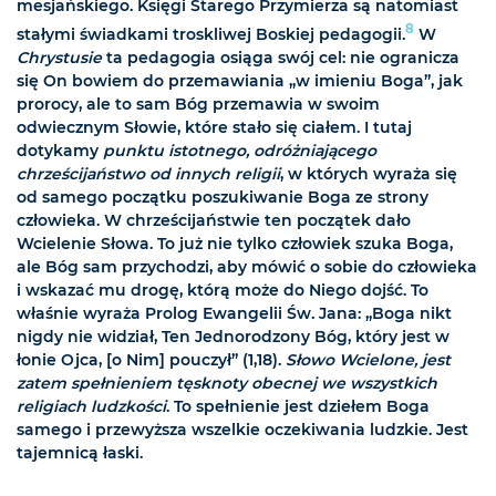
mesjańskiego. Księgi Starego Przymierza są natomiast
8
stałymi świadkami troskliwej Boskiej pedagogii.
W
Chrystusie
ta pedagogia osiąga swój cel: nie ogranicza
się On bowiem do przemawiania „w imieniu Boga”, jak
prorocy, ale to sam Bóg przemawia w swoim
odwiecznym Słowie, które stało się ciałem. I tutaj
dotykamy
punktu istotnego, odróżniającego
chrześcijaństwo od innych religii
, w których wyraża się
od samego początku poszukiwanie Boga ze strony
człowieka. W chrześcijaństwie ten początek dało
Wcielenie Słowa. To już nie tylko człowiek szuka Boga,
ale Bóg sam przychodzi, aby mówić o sobie do człowieka
i wskazać mu drogę, którą może do Niego dojść. To
właśnie wyraża Prolog Ewangelii Św. Jana: „Boga nikt
nigdy nie widział, Ten Jednorodzony Bóg, który jest w
łonie Ojca, [o Nim] pouczył” (1,18).
Słowo Wcielone, jest
zatem spełnieniem tęsknoty obecnej we wszystkich
religiach ludzkości
. To spełnienie jest dziełem Boga
samego i przewyższa wszelkie oczekiwania ludzkie. Jest
tajemnicą łaski.