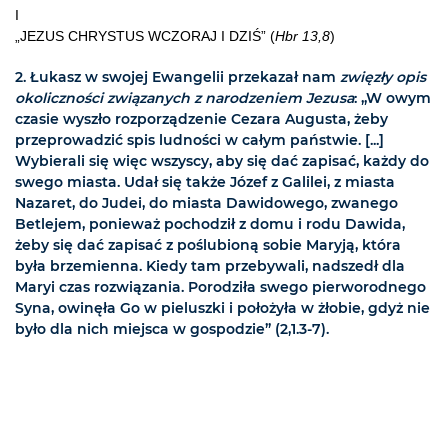
I
„JEZUS CHRYSTUS WCZORAJ I DZIŚ” (
Hbr 13,8
)
2.
Łukasz w swojej Ewangelii przekazał nam
zwięzły opis
okoliczności związanych z narodzeniem Jezusa
: „W owym
czasie wyszło rozporządzenie Cezara Augusta, żeby
przeprowadzić spis ludności w całym państwie. [...]
Wybierali się więc wszyscy, aby się dać zapisać, każdy do
swego miasta. Udał się także Józef z Galilei, z miasta
Nazaret, do Judei, do miasta Dawidowego, zwanego
Betlejem, ponieważ pochodził z domu i rodu Dawida,
żeby się dać zapisać z poślubioną sobie Maryją, która
była brzemienna. Kiedy tam przebywali, nadszedł dla
Maryi czas rozwiązania. Porodziła swego pierworodnego
Syna, owinęła Go w pieluszki i położyła w żłobie, gdyż nie
było dla nich miejsca w gospodzie” (2,1.3-7).