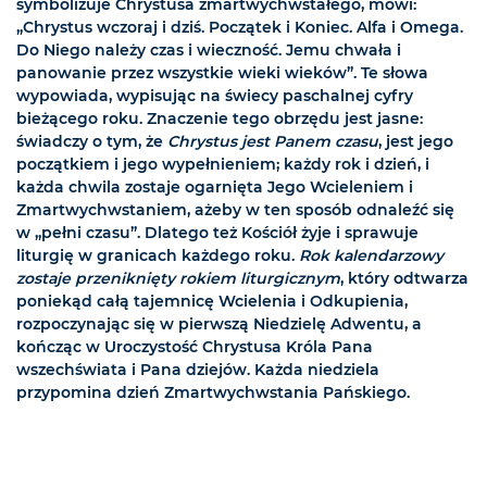
symbolizuje Chrystusa zmartwychwstałego, mówi:
„Chrystus wczoraj i dziś. Początek i Koniec. Alfa i Omega.
Do Niego należy czas i wieczność. Jemu chwała i
panowanie przez wszystkie wieki wieków”. Te słowa
wypowiada, wypisując na świecy paschalnej cyfry
bieżącego roku. Znaczenie tego obrzędu jest jasne:
świadczy o tym, że
Chrystus jest Panem czasu
, jest jego
początkiem i jego wypełnieniem; każdy rok i dzień, i
każda chwila zostaje ogarnięta Jego Wcieleniem i
Zmartwychwstaniem, ażeby w ten sposób odnaleźć się
w „pełni czasu”. Dlatego też Kościół żyje i sprawuje
liturgię w granicach każdego roku.
Rok kalendarzowy
zostaje przeniknięty rokiem liturgicznym
, który odtwarza
poniekąd całą tajemnicę Wcielenia i Odkupienia,
rozpoczynając się w pierwszą Niedzielę Adwentu, a
kończąc w Uroczystość Chrystusa Króla Pana
wszechświata i Pana dziejów. Każda niedziela
przypomina dzień Zmartwychwstania Pańskiego.