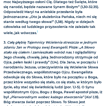
moc Najwyższego osłoni Cię. Dlatego też Święte, które
się narodzi, będzie nazwane Synem Bożym” (1,30-32.35).
Odpowiedź Maryi na anielskie przesłanie była
jednoznaczna: „Oto ja służebnica Pańska, niech mi się
stanie według twego słowa!” (1,38). Nigdy w dziejach
człowieka od ludzkiego przyzwolenia nie zależało tak
1
wiele, jak wówczas.
3.
Całą głębię Tajemnicy Wcielenia streszcza w jednym
zdaniu Jan w Prologu swej Ewangelii.
Pisze: „
A Słowo
stało się ciałem i zamieszkało wśród nas
. I oglądaliśmy
Jego chwałę, chwałę, jaką Jednorodzony otrzymuje od
Ojca, pełen łaski i prawdy” (1,14). Dla Jana, w poczęciu i
narodzeniu Jezusa, urzeczywistnia się Wcielenie Słowa
Przedwiecznego, współistotnego Ojcu. Ewangelista
odwołuje się do Słowa, które było na początku u Boga,
przez które wszystko się stało, co się stało, w którym było
życie, aby stać się światłością ludzi (por. 1,1-5). O Synu
współistotnym Ojcu, Bogu z Boga, Paweł apostoł pisze, iż
był
„Pierworodnym wobec każego stworzenia”
(
Kol 1,15
).
Bóg stwarza świat poprzez Słowo. To Słowo jest