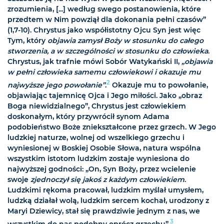
zrozumienia, [...] według swego postanowienia, które
przedtem w Nim powziął dla dokonania pełni czasów”
(1,7-10). Chrystus jako współistotny Ojcu Syn jest więc
Tym, który
objawia zamysł Boży w stosunku do całego
stworzenia, a w szczególności w stosunku do człowieka
.
Chrystus, jak trafnie mówi Sobór Watykański II,
„objawia
w pełni człowieka samemu człowiekowi i okazuje mu
2
najwyższe jego powołanie”
.
Okazuje mu to powołanie,
objawiając tajemnicę Ojca i Jego miłości. Jako „obraz
Boga niewidzialnego”, Chrystus jest człowiekiem
doskonałym, który przywrócił synom Adama
podobieństwo Boże zniekształcone przez grzech. W Jego
ludzkiej naturze, wolnej od wszelkiego grzechu i
wyniesionej w Boskiej Osobie Słowa, natura wspólna
wszystkim istotom ludzkim zostaje wyniesiona do
najwyższej godności: „On, Syn Boży, przez wcielenie
swoje
zjednoczył się jakoś z każdym człowiekiem
.
Ludzkimi rękoma pracował, ludzkim myślał umysłem,
ludzką działał wolą, ludzkim sercem kochał, urodzony z
Maryi Dziewicy, stał się prawdziwie jednym z nas, we
3
wszystkim do nas podobny oprócz grzechu”.