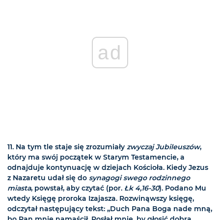
ad
11.
Na tym tle staje się zrozumiały
zwyczaj Jubileuszów
,
który ma swój początek w Starym Testamencie, a
odnajduje kontynuację w dziejach Kościoła. Kiedy Jezus
z Nazaretu udał się do
synagogi swego rodzinnego
miasta
, powstał, aby czytać (por.
Łk 4,16-30
). Podano Mu
wtedy Księgę proroka Izajasza. Rozwinąwszy księgę,
odczytał następujący tekst: „Duch Pana Boga nade mną,
bo Pan mnie namaścił. Posłał mnie, by głosić dobrą