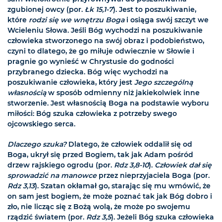
zgubionej owcy (por.
Łk 15,1-7
). Jest to poszukiwanie,
które
rodzi się we wnętrzu Boga
i osiąga swój szczyt we
Wcieleniu Słowa. Jeśli Bóg wychodzi na poszukiwanie
człowieka stworzonego na swój obraz i podobieństwo,
czyni to dlatego, że go miłuje odwiecznie w Słowie i
pragnie go wynieść w Chrystusie do godności
przybranego dziecka. Bóg więc wychodzi na
poszukiwanie człowieka, który jest
Jego szczególną
własnością
w sposób odmienny niż jakiekolwiek inne
stworzenie. Jest własnością Boga na podstawie wyboru
miłości: Bóg szuka człowieka z potrzeby swego
ojcowskiego serca.
Dlaczego szuka?
Dlatego, że człowiek oddalił się od
Boga, ukrył się przed Bogiem, tak jak Adam pośród
drzew rajskiego ogrodu (por.
Rdz 3,8-10
).
Człowiek dał się
sprowadzić na manowce
przez nieprzyjaciela Boga (por.
Rdz 3,13
). Szatan okłamał go, starając się mu wmówić, że
on sam jest bogiem, że może poznać tak jak Bóg dobro i
zło, nie licząc się z Bożą wolą, że może po swojemu
rządzić światem (por.
Rdz 3,5
). Jeżeli Bóg szuka człowieka