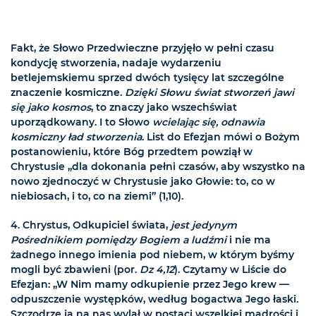
Fakt, że Słowo Przedwieczne przyjęło w pełni czasu
kondycję stworzenia, nadaje wydarzeniu
betlejemskiemu sprzed dwóch tysięcy lat szczególne
znaczenie kosmiczne.
Dzięki Słowu świat stworzeń jawi
się jako kosmos
, to znaczy jako wszechświat
uporządkowany. I to Słowo
wcielając się, odnawia
kosmiczny ład stworzenia
. List do Efezjan mówi o Bożym
postanowieniu, które Bóg przedtem powziął w
Chrystusie „dla dokonania pełni czasów, aby wszystko na
nowo zjednoczyć w Chrystusie jako Głowie: to, co w
niebiosach, i to, co na ziemi” (1,10).
4.
Chrystus, Odkupiciel świata,
jest jedynym
Pośrednikiem pomiędzy Bogiem a ludźmi
i nie ma
żadnego innego imienia pod niebem, w którym byśmy
mogli być zbawieni (por.
Dz 4,12
). Czytamy w Liście do
Efezjan: „W Nim mamy odkupienie przez Jego krew —
odpuszczenie występków, według bogactwa Jego łaski.
Szczodrze ją na nas wylał w postaci wszelkiej mądrości i