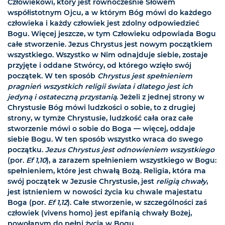
Człowiekowi, który jest równocześnie Słowem
współistotnym Ojcu, a w którym Bóg mówi do każdego
człowieka i każdy człowiek jest zdolny odpowiedzieć
Bogu. Więcej jeszcze, w tym Człowieku odpowiada Bogu
całe stworzenie. Jezus Chrystus jest nowym początkiem
wszystkiego. Wszystko w Nim odnajduje siebie, zostaje
przyjęte i oddane Stwórcy, od którego wzięło swój
początek. W ten sposób
Chrystus jest spełnieniem
pragnień wszystkich religii świata i dlatego jest ich
jedyną i ostateczną przystanią
. Jeżeli z jednej strony w
Chrystusie Bóg mówi ludzkości o sobie, to z drugiej
strony, w tymże Chrystusie, ludzkość cała oraz całe
stworzenie mówi o sobie do Boga — więcej, oddaje
siebie Bogu. W ten sposób wszystko wraca do swego
początku.
Jezus Chrystus jest odnowieniem wszystkiego
(por.
Ef 1,10
), a zarazem spełnieniem wszystkiego w Bogu:
spełnieniem, które jest chwałą Bożą. Religia, która ma
swój początek w Jezusie Chrystusie, jest
religią chwały
,
jest istnieniem w nowości życia ku chwale majestatu
Boga (por.
Ef 1,12
). Całe stworzenie, w szczególności zaś
człowiek (vivens homo) jest epifanią chwały Bożej,
powołanym do pełni życia w Bogu.