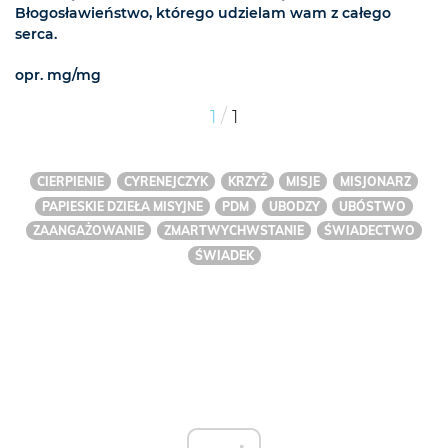
Błogosławieństwo, którego udzielam wam z całego
serca.
opr. mg/mg
/
1
1
CIERPIENIE
CYRENEJCZYK
KRZYŻ
MISJE
MISJONARZ
PAPIESKIE DZIEŁA MISYJNE
PDM
UBODZY
UBÓSTWO
ZAANGAŻOWANIE
ZMARTWYCHWSTANIE
ŚWIADECTWO
ŚWIADEK