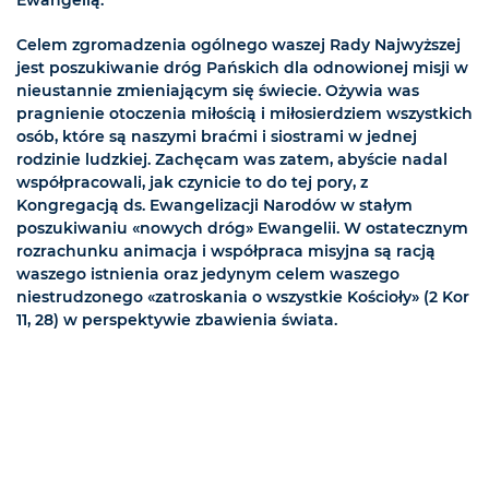
Ewangelią.
Celem zgromadzenia ogólnego waszej Rady Najwyższej
jest poszukiwanie dróg Pańskich dla odnowionej misji w
nieustannie zmieniającym się świecie. Ożywia was
pragnienie otoczenia miłością i miłosierdziem wszystkich
osób, które są naszymi braćmi i siostrami w jednej
rodzinie ludzkiej. Zachęcam was zatem, abyście nadal
współpracowali, jak czynicie to do tej pory, z
Kongregacją ds. Ewangelizacji Narodów w stałym
poszukiwaniu «nowych dróg» Ewangelii. W ostatecznym
rozrachunku animacja i współpraca misyjna są racją
waszego istnienia oraz jedynym celem waszego
niestrudzonego «zatroskania o wszystkie Kościoły» (2 Kor
11, 28) w perspektywie zbawienia świata.