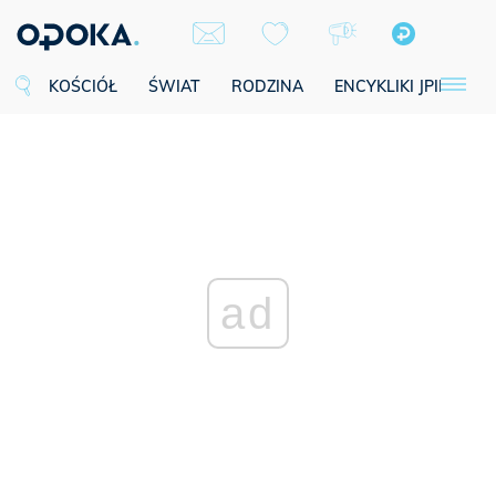
KOŚCIÓŁ
ŚWIAT
RODZINA
ENCYKLIKI JPII
SE
ad