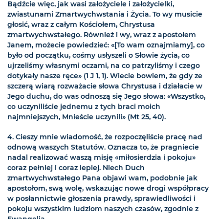
Bądźcie więc, jak wasi założyciele i założycielki,
zwiastunami Zmartwychwstania i Życia. To wy musicie
głosić, wraz z całym Kościołem, Chrystusa
zmartwychwstałego. Również i wy, wraz z apostołem
Janem, możecie powiedzieć: «[To wam oznajmiamy], co
było od początku, cośmy usłyszeli o Słowie życia, co
ujrzeliśmy własnymi oczami, na co patrzyliśmy i czego
dotykały nasze ręce» (1 J 1, 1). Wiecie bowiem, że gdy ze
szczerą wiarą rozważacie słowa Chrystusa i działacie w
Jego duchu, do was odnoszą się Jego słowa: «Wszystko,
co uczyniliście jednemu z tych braci moich
najmniejszych, Mnieście uczynili» (Mt 25, 40).
4. Cieszy mnie wiadomość, że rozpoczęliście pracę nad
odnową waszych Statutów. Oznacza to, że pragniecie
nadal realizować waszą misję «miłosierdzia i pokoju»
coraz pełniej i coraz lepiej. Niech Duch
zmartwychwstałego Pana objawi wam, podobnie jak
apostołom, swą wolę, wskazując nowe drogi współpracy
w posłannictwie głoszenia prawdy, sprawiedliwości i
pokoju wszystkim ludziom naszych czasów, zgodnie z