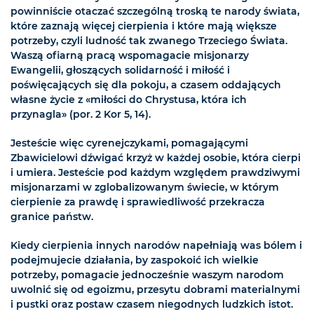
powinniście otaczać szczególną troską te narody świata,
które zaznają więcej cierpienia i które mają większe
potrzeby, czyli ludność tak zwanego Trzeciego Świata.
Waszą ofiarną pracą wspomagacie misjonarzy
Ewangelii, głoszących solidarność i miłość i
poświęcających się dla pokoju, a czasem oddających
własne życie z «miłości do Chrystusa, która ich
przynagla» (por. 2 Kor 5, 14).
Jesteście więc cyrenejczykami, pomagającymi
Zbawicielowi dźwigać krzyż w każdej osobie, która cierpi
i umiera. Jesteście pod każdym względem prawdziwymi
misjonarzami w zglobalizowanym świecie, w którym
cierpienie za prawdę i sprawiedliwość przekracza
granice państw.
Kiedy cierpienia innych narodów napełniają was bólem i
podejmujecie działania, by zaspokoić ich wielkie
potrzeby, pomagacie jednocześnie waszym narodom
uwolnić się od egoizmu, przesytu dobrami materialnymi
i pustki oraz postaw czasem niegodnych ludzkich istot.