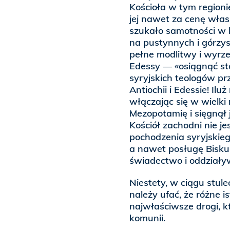
Kościoła w tym regioni
jej nawet za cenę włas
szukało samotności w l
na pustynnych i górzys
pełne modlitwy i wyrze
Edessy — «osiągnąć st
syryjskich teologów pr
Antiochii i Edessie! Il
włączając się w wielki
Mezopotamię i sięgnął j
Kościół zachodni nie je
pochodzenia syryjskiego
a nawet posługę Bisk
świadectwo i oddziaływ
Niestety, w ciągu stule
należy ufać, że różne i
najwłaściwsze drogi, k
komunii.