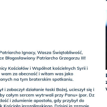
Patriarcho Ignacy, Wasza Świątobliwość,
ce Błogosławiony Patriarcho Grzegorzu III!
nicy Kościołów i Wspólnot kościelnych Syrii i
ję wam za obecność i witam was jako
nych na tym braterskim spotkaniu.
 i zobaczył działanie łaski Bożej, ucieszył się i
aby całym sercem wytrwali przy Panu» (por. Dz
adość i zdumienie apostoła, gdy przybył do
k Kościoła jerozolimskiego. Dzisiaj ja zaznaję