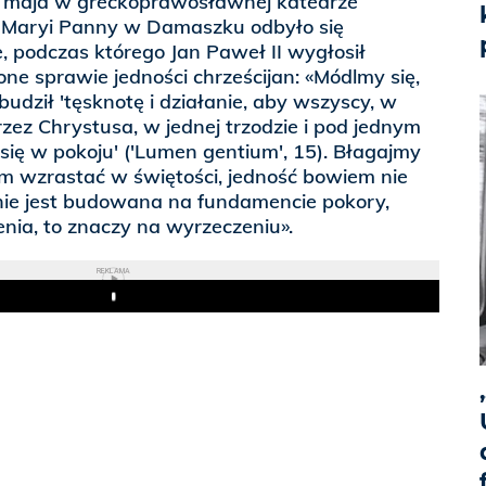
 maja w greckoprawosławnej katedrze
j Maryi Panny w Damaszku odbyło się
 podczas którego Jan Paweł II wygłosił
e sprawie jedności chrześcijan: «Módlmy się,
dził 'tęsknotę i działanie, aby wszyscy, w
ez Chrystusa, w jednej trzodzie i pod jednym
 się w pokoju' ('Lumen gentium', 15). Błagajmy
 wzrastać w świętości, jedność bowiem nie
 nie jest budowana na fundamencie pokory,
nia, to znaczy na wyrzeczeniu».
REKLAMA
Play