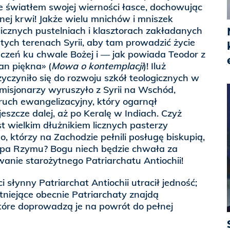
e światłem swojej wierności łasce, dochowując
nej krwi! Jakże wielu mnichów i mniszek
icznych pustelniach i klasztorach zakładanych
tych terenach Syrii, aby tam prowadzić życie
czeń ku chwale Bożej i — jak powiada Teodor z
an piękna» (
Mowa o kontemplacji
)! Iluż
zyczyniło się do rozwoju szkół teologicznych w
uż misjonarzy wyruszyło z Syrii na Wschód,
 ruch ewangelizacyjny, który ogarnął
eszcze dalej, aż po Keralę w Indiach. Czyż
st wielkim dłużnikiem licznych pasterzy
, którzy na Zachodzie pełnili posługę biskupią,
upa Rzymu? Bogu niech będzie chwała za
anie starożytnego Patriarchatu Antiochii!
ci słynny Patriarchat Antiochii utracił jedność;
stniejące obecnie Patriarchaty znajdą
tóre doprowadzą je na powrót do pełnej