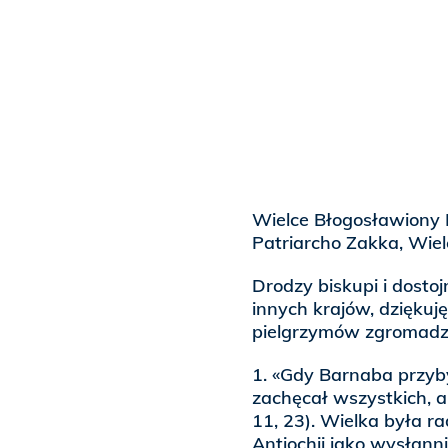
Wielce Błogosławiony 
Patriarcho Zakka, Wiel
Drodzy biskupi i dostoj
innych krajów, dzięku
pielgrzymów zgromadzo
1. «Gdy Barnaba przybył
zachęcał wszystkich, 
11, 23). Wielka była r
Antiochii jako wysłanni