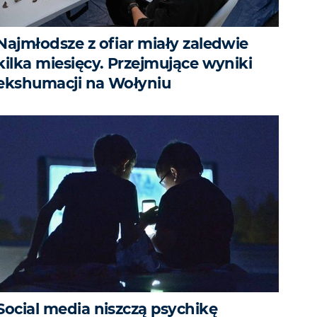
Najmłodsze z ofiar miały zaledwie
kilka miesięcy. Przejmujące wyniki
ekshumacji na Wołyniu
Social media niszczą psychikę