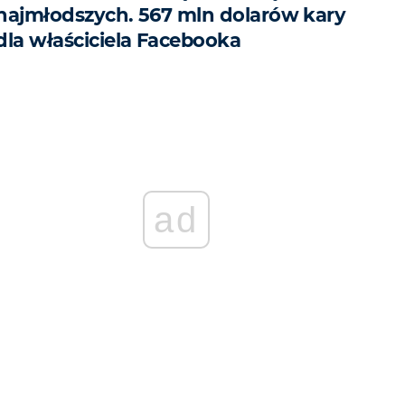
najmłodszych. 567 mln dolarów kary
dla właściciela Facebooka
ad