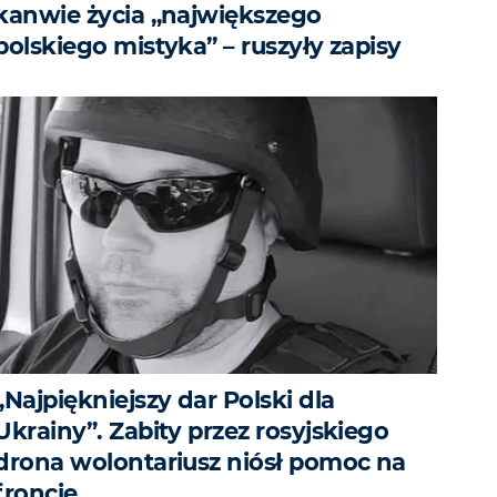
kanwie życia „największego
polskiego mistyka” – ruszyły zapisy
„Najpiękniejszy dar Polski dla
Ukrainy”. Zabity przez rosyjskiego
drona wolontariusz niósł pomoc na
froncie