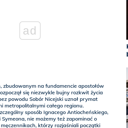
ad
im, zbudowanym na fundamencie apostołów
rozpoczął się niezwykle bujny rozkwit życia
 bez powodu Sobór Nicejski uznał prymat
mi metropolitalnymi całego regionu.
zczególny sposób Ignacego Antiocheńskiego,
i Symeona, nie możemy też zapominać o
męczennikach, którzy rozjaśniali początki