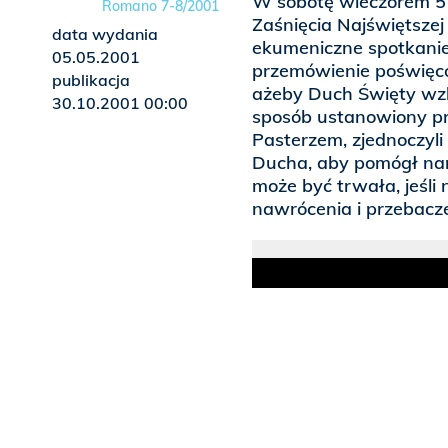
W sobotę wieczorem 5
Romano 7-8/2001
Zaśnięcia Najświętsze
data wydania
ekumeniczne spotkanie,
05.05.2001
przemówienie poświęcon
publikacja
ażeby Duch Święty wzbu
30.10.2001 00:00
sposób ustanowiony prz
Pasterzem, zjednoczyli
Ducha, aby pomógł nam
może być trwała, jeśli
nawrócenia i przebacze